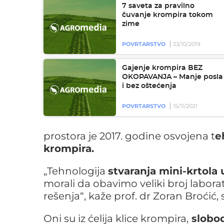
7 saveta za pravilno
čuvanje krompira tokom
zime
POVRTARSTVO
23/10/2019
Gajenje krompira BEZ
OKOPAVANJA – Manje posla
i bez oštećenja
POVRTARSTVO
15/11/2021
prostora je 2017. godine osvojena t
e
krompira.
„Tehnologija
stvaranja mini-krtola
morali da obavimo veliki broj laborat
rešenja“, kaže prof. dr Zoran Broćić
Oni su iz ćelija klice krompira,
slobod