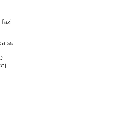
 fazi
da se
0
oj.