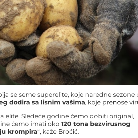
ija se seme superelite, koje naredne sezone 
g dodira sa lisnim vašima
, koje prenose vir
 elite. Sledeće godine ćemo dobiti original,
odine ćemo imati oko
120 tona bezvirusnog
ju krompira
“, kaže Broćić.