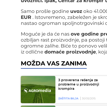
uvoznici. Ipak, Centar za krompir 
Samo prošle godine
uvoz
oko 41.00
EUR
. Istovremeno, zabeležen je skr
nastao ogroman spoljnotrgovinski def
Moguće je da će nas
ove godine pre
ozbiljan rast proizvodnje, pa postoji
ogromne zalihe. Biće to ponovo velik
iz odlične
domaće proizvodnje
, ko
MOŽDA VAS ZANIMA
3 proverena rešenja za
probleme u proizvodnji
krompira
ZAŠTITA BILJA
30/05/2015