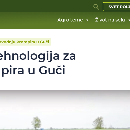
SVET POL
Agro teme
Život na selu
izvodnju krompira u Guči
ehnologija za
pira u Guči