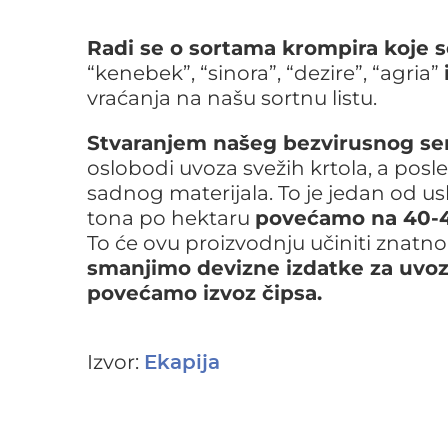
Radi se o sortama krompira koje 
“kenebek”, “sinora”, “dezire”, “agria”
vraćanja na našu sortnu listu.
Stvaranjem našeg bezvirusnog s
oslobodi uvoza svežih krtola, a pos
sadnog materijala. To je jedan od u
tona po hektaru
povećamo na 40-4
To će ovu proizvodnju učiniti znatno
smanjimo devizne izdatke za uvo
povećamo izvoz čipsa.
Izvor:
Ekapija