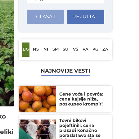
GLASAJ
REZULTATI
BG
NS
NI
SM
SU
VŠ
VA
KG
ZA
NAJNOVIJE VESTI
Cene voća i povrća:
cena kajsije niža,
poskupeo krompir!
ko
Tovni bikovi
pojeftinili, cena
prasadi konačno
eliki
porasla! Evo šta se