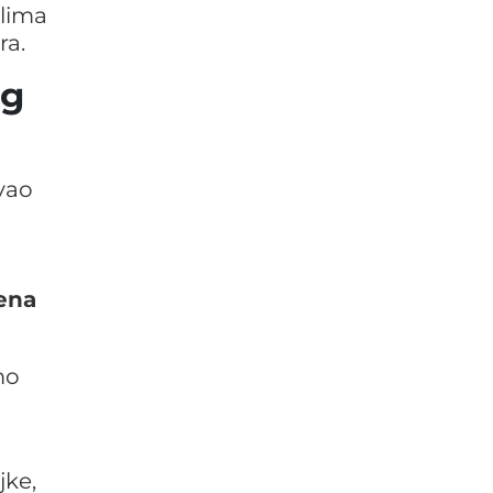
alima
ra.
og
vao
a
ena
mo
jke,