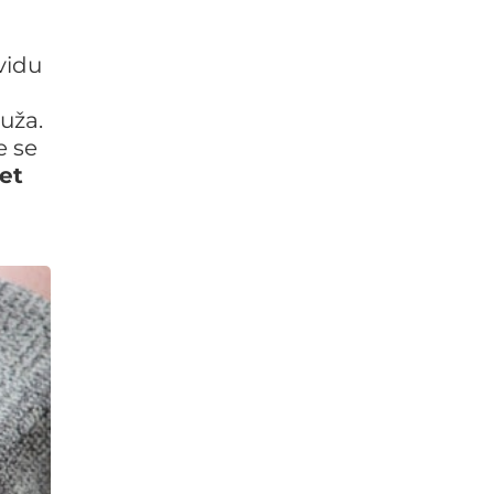
 vidu
uža.
e se
et