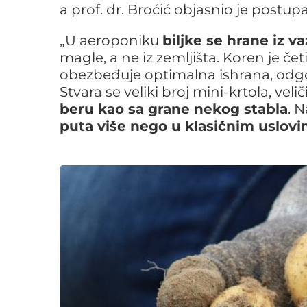
a prof. dr. Broćić objasnio je postupa
„U aeroponiku
biljke se hrane iz v
magle, a ne iz zemljišta. Koren je čet
obezbeđuje optimalna ishrana, odgov
Stvara se veliki broj mini-krtola, vel
beru kao sa grane nekog stabla
. N
puta više nego u klasičnim uslov