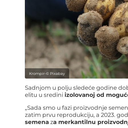
Krompir-© Pixabay
Sadnjom u polju sledeće godine dob
elitu u sredini
izolovanoj od moguće
„Sada smo u fazi proizvodnje semena
zatim prvu reprodukciju, a 2023. g
semena
z
a merkantilnu proizvodn