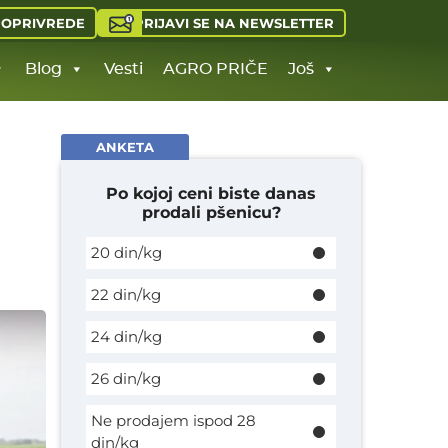
PRIJAVI SE NA NEWSLETTER
JOPRIVREDE
Blog
Vesti
AGRO PRIČE
Još
ANKETA
Po kojoj ceni biste danas
prodali pšenicu?
20 din/kg
22 din/kg
24 din/kg
26 din/kg
Ne prodajem ispod 28
din/kg