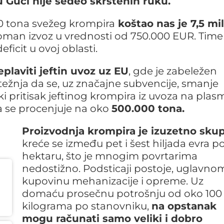
u Guči nije sedeo skrštenih ruku.
0 tona svežeg krompira
koštao nas je 7,5 mil
oman izvoz u vrednosti od 750.000 EUR. Time 
icit u ovoj oblasti.
plaviti jeftin uvoz uz EU
, gde je zabeležen
 težnja da se, uz značajne subvencije, smanje
i pritisak jeftinog krompira iz uvoza na pla
ja se procenjuje na oko
500.000 tona.
Proizvodnja krompira je izuzetno sku
kreće se između pet i šest hiljada evra p
hektaru, što je mnogim povrtarima
nedostižno. Podsticaji postoje, uglavnom
kupovinu mehanizacije i opreme. Uz
domaću prosečnu potrošnju od oko 100
kilograma po stanovniku,
na opstanak
mogu računati samo veliki i dobro