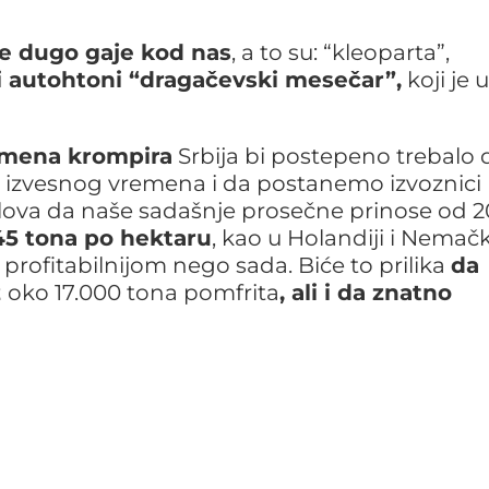
se dugo gaje kod nas
, a to su: “kleoparta”,
i autohtoni “dragačevski mesečar”,
koji je u
emena krompira
Srbija bi postepeno trebalo 
le izvesnog vremena i da postanemo izvoznici
slova da naše sadašnje prosečne prinose od 2
5 tona po hektaru
, kao u Holandiji i Nemačk
 profitabilnijom nego sada. Biće to prilika
da
z
oko 17.000 tona pomfrita
, ali i da znatno