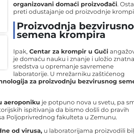
organizovani domaći proizvođači
. Ost
preti odustajanje od proizvodnje krompi
Proizvodnja bezvirusn
semena krompira
Ipak,
Centar za krompir u Guči
angažo
je domaću nauku i znanje i uložio znatn
sredstva u opremanje savremene
laboratorije. U mrežarniku zaštićenog
hnologija za proizvodnju bezvirusnog sem
 u aeroponiku
je potpuno nova u svetu, pa s
orijskih ispitivanja da bismo došli do pravih
, sa Poljoprivrednog fakulteta u Zemunu.
ne od virusa,
u laboratorijama proizvodili bil