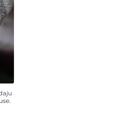
daju
use.