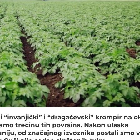
i “invanjički” i “dragačevski” krompir na o
amo trećinu tih površina. Nakon ulaska
iju, od značajnog izvoznika postali smo v