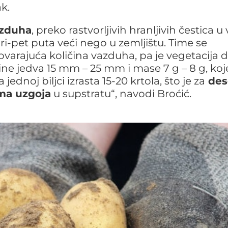
k.
azduha
, preko rastvorljivih hranljivih čestica u
iri-pet puta veći nego u zemljištu. Time se
arajuća količina vazduha, pa je vegetacija d
ičine jedva 15 mm – 25 mm i mase 7 g – 8 g, koj
a jednoj biljci izrasta 15-20 krtola, što je za
des
ima uzgoja
u supstratu“, navodi Broćić.