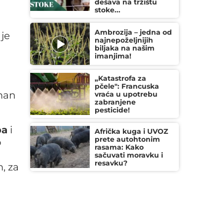
dešava na tržištu
stoke...
Ambrozija – jedna od
je
najnepoželjnijih
biljaka na našim
imanjima!
„Katastrofa za
pčele": Francuska
sman
vraća u upotrebu
zabranjene
pesticide!
pa
i
Afrička kuga i UVOZ
prete autohtonim
o
rasama: Kako
sačuvati moravku i
resavku?
, za