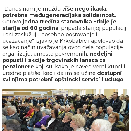
„Danas nam je možda v
iše nego ikada,
potrebna međugeneracijska solidarnost.
Gotovo
jedna trećina stanovnika Srbije je
starija od 60 godina
, pripada starijoj populaciji
i oni zaslužuju posebno poštovanje i
uvažavanje“ izjavio je Krkobabić i apelovao da
se kao način uvažavanja ovog dela populacije
organizuju, umesto povremenih,
nedeljni
popusti i akcije trgovinskih lanaca za
penzionere
koji su, kako je naveo verni kupci i
uredne platiše, kao i da im se učine
dostupni
svi njima potrebni opštinski servisi i usluge
.