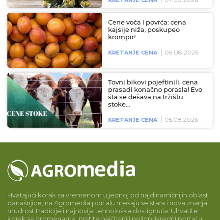
Cene voća i povrća: cena
kajsije niža, poskupeo
krompir!
06.08.2026
KRETANJE CENA
Tovni bikovi pojeftinili, cena
prasadi konačno porasla! Evo
šta se dešava na tržištu
stoke…
05.08.2026
KRETANJE CENA
Hvatajući korak sa vremenom u jednoj od najdinamičnijih oblasti
današnjice, na Agromedia portalu mešaju se stara i nova znanja,
mudrost tradicije i najnovija tehnološka dostignuća. Uhvatite
korak sa promenama, pratite najčitaniji poljoprivredni portal u