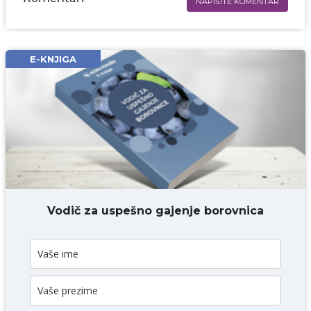
NAPIŠITE KOMENTAR
Ime i prezime* obavezno
Email* obavezno
E-KNJIGA
Komentar* obavezno
DODAJ KOMENTAR
Vodič za uspešno gajenje borovnica