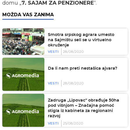
domu „
7. SAJAM ZA PENZIONERE
“.
MOŽDA VAS ZANIMA
Smotra srpskog agrara umesto
na Sajmištu seli se u virtuelno
okruženje
28/08/2020
VESTI
Da li nam preti nestašica ajvara?
28/08/2020
VESTI
Zadruga „Lipovac“ obrađuje 50ha
pod višnjom – Značajna pomoć
stigla iz kabineta za regionalni
razvoj
25/08/2020
VESTI