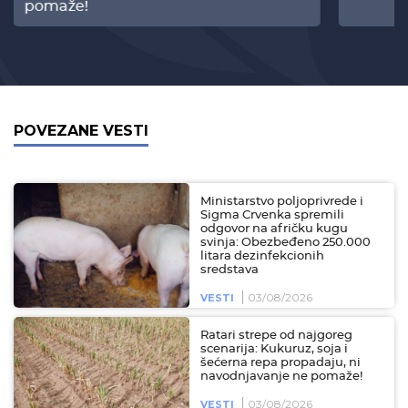
pomaže!
POVEZANE VESTI
Ministarstvo poljoprivrede i
Sigma Crvenka spremili
odgovor na afričku kugu
svinja: Obezbeđeno 250.000
litara dezinfekcionih
sredstava
03/08/2026
VESTI
Ratari strepe od najgoreg
scenarija: Kukuruz, soja i
šećerna repa propadaju, ni
navodnjavanje ne pomaže!
03/08/2026
VESTI