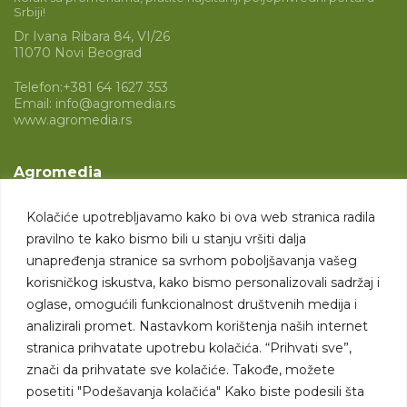
Srbiji!
Dr Ivana Ribara 84, VI/26
11070 Novi Beograd
Telefon:
+381 64 1627 353
Email:
info@agromedia.rs
www.agromedia.rs
Agromedia
O nama
Kolačiće upotrebljavamo kako bi ova web stranica radila
Svet poljoprivrede
pravilno te kako bismo bili u stanju vršiti dalja
Marketing usluge
unapređenja stranice sa svrhom poboljšavanja vašeg
korisničkog iskustva, kako bismo personalizovali sadržaj i
Tražimo saradnike
oglase, omogućili funkcionalnost društvenih medija i
analizirali promet. Nastavkom korištenja naših internet
Kontakt
stranica prihvatate upotrebu kolačića. “Prihvati sve”,
znači da prihvatate sve kolačiće. Takođe, možete
Kontakt
posetiti "Podešavanja kolačića" Kako biste podesili šta