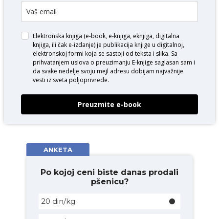
Elektronska knjiga (e-book, e-knjiga, eknjiga, digitalna
knjiga, ili čak e-izdanje) je publikacija knjige u digitalnoj,
elektronskoj formi koja se sastoji od teksta i slika. Sa
prihvatanjem uslova o
preuzimanju E-knjige
saglasan sam i
da svake nedelje svoju mejl adresu dobijam najvažnije
vesti iz sveta poljoprivrede.
Preuzmite e-book
ANKETA
Po kojoj ceni biste danas prodali
pšenicu?
20 din/kg