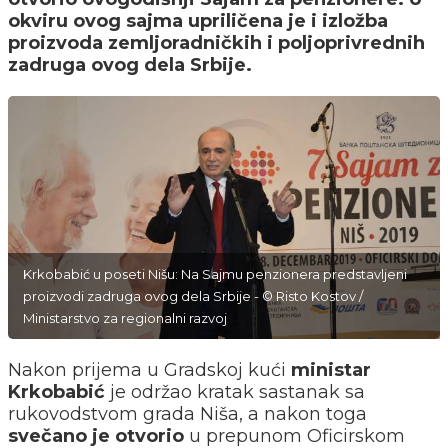
okviru ovog sajma upriličena je i izložba
proizvoda zemljoradničkih i poljoprivrednih
zadruga ovog dela Srbije.
Krkobabić u poseti Nišu: Na Sajmu penzionera predstavljeni
proizvodi zadruga ovog dela Srbije - © Risto Kostov /
Ministarstvo za regionalni razvoj
Nakon prijema u Gradskoj kući
ministar
Krkobabić
je održao kratak sastanak sa
rukovodstvom grada Niša, a nakon toga
svečano je otvorio
u prepunom Oficirskom