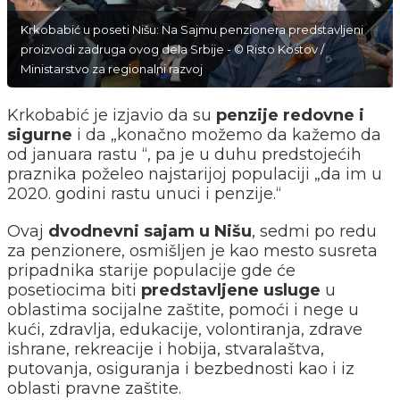
Krkobabić u poseti Nišu: Na Sajmu penzionera predstavljeni
proizvodi zadruga ovog dela Srbije - © Risto Kostov /
Ministarstvo za regionalni razvoj
Krkobabić je izjavio da su
penzije redovne i
sigurne
i da „konačno možemo da kažemo da
od januara rastu “, pa je u duhu predstojećih
praznika poželeo najstarijoj populaciji „da im u
2020. godini rastu unuci i penzije.“
Ovaj
dvodnevni sajam u Nišu
, sedmi po redu
za penzionere, osmišljen je kao mesto susreta
pripadnika starije populacije gde će
posetiocima biti
predstavljene usluge
u
oblastima socijalne zaštite, pomoći i nege u
kući, zdravlja, edukacije, volontiranja, zdrave
ishrane, rekreacije i hobija, stvaralaštva,
putovanja, osiguranja i bezbednosti kao i iz
oblasti pravne zaštite.