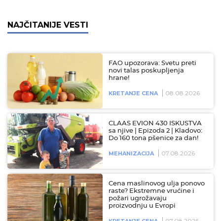
NAJČITANIJE VESTI
FAO upozorava: Svetu preti
novi talas poskupljenja
hrane!
08.08.2026
KRETANJE CENA
CLAAS EVION 430 ISKUSTVA
sa njive | Epizoda 2 | Kladovo:
Do 160 tona pšenice za dan!
07.08.2026
MEHANIZACIJA
Cena maslinovog ulja ponovo
raste? Ekstremne vrućine i
požari ugrožavaju
proizvodnju u Evropi
07.08.2026
KRETANJE CENA