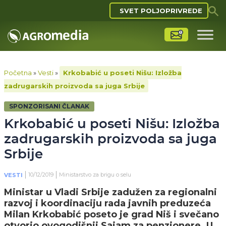
SVET POLJOPRIVREDE
Početna
»
Vesti
»
Krkobabić u poseti Nišu: Izložba
zadrugarskih proizvoda sa juga Srbije
SPONZORISANI ČLANAK
Krkobabić u poseti Nišu: Izložba
zadrugarskih proizvoda sa juga
Srbije
10/12/2019
Ministarstvo za brigu o selu
VESTI
Ministar u Vladi Srbije zadužen za regionalni
razvoj i koordinaciju rada javnih preduzeća
Milan Krkobabić poseto je grad Niš i svečano
otvorio ovogodišnji Sajam za penzionere. U