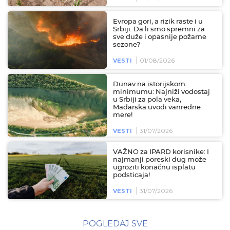
Evropa gori, a rizik raste i u
Srbiji: Da li smo spremni za
sve duže i opasnije požarne
sezone?
01/08/2026
VESTI
Dunav na istorijskom
minimumu: Najniži vodostaj
u Srbiji za pola veka,
Mađarska uvodi vanredne
mere!
31/07/2026
VESTI
VAŽNO za IPARD korisnike: I
najmanji poreski dug može
ugroziti konačnu isplatu
podsticaja!
31/07/2026
VESTI
POGLEDAJ SVE