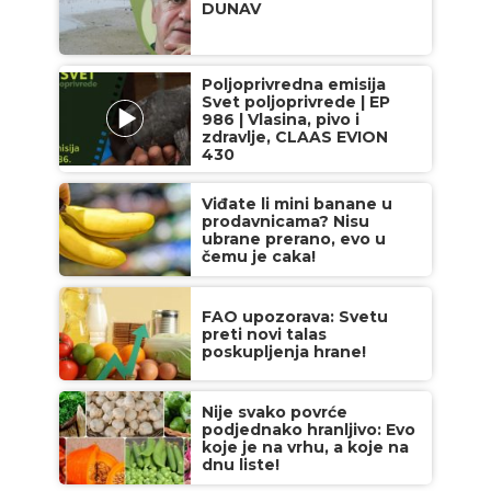
DUNAV
Poljoprivredna emisija
Svet poljoprivrede | EP
986 | Vlasina, pivo i
zdravlje, CLAAS EVION
430
Viđate li mini banane u
prodavnicama? Nisu
ubrane prerano, evo u
čemu je caka!
FAO upozorava: Svetu
preti novi talas
poskupljenja hrane!
Nije svako povrće
podjednako hranljivo: Evo
koje je na vrhu, a koje na
dnu liste!