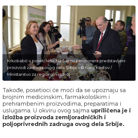
Krkobabić u poseti Nišu: Na Sajmu penzionera predstavljeni
proizvodi zadruga ovog dela Srbije - © Risto Kostov /
Ministarstvo za regionalni razvoj
Takođe, posetioci će moći da se upoznaju sa
brojnim medicinskim, farmakološkim i
prehrambenim proizvodima, preparatima i
uslugama. U okviru ovog sajma
upriličena je i
izložba proizvoda zemljoradničkih i
poljoprivrednih zadruga ovog dela Srbije.