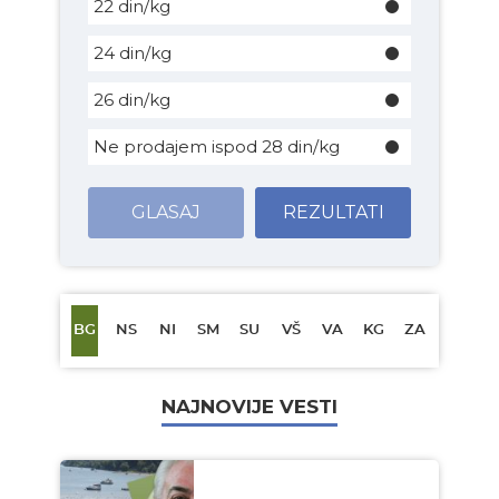
22 din/kg
24 din/kg
26 din/kg
Ne prodajem ispod 28 din/kg
GLASAJ
REZULTATI
BG
NS
NI
SM
SU
VŠ
VA
KG
ZA
NAJNOVIJE VESTI