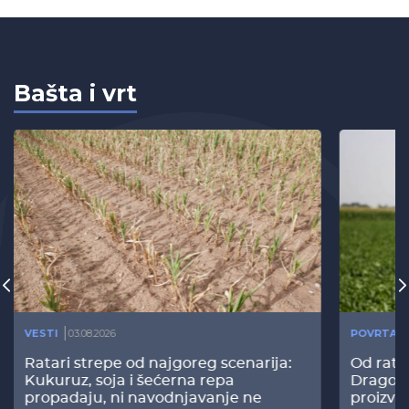
Bašta i vrt
VESTI
03.08.2026
POVRTAR
Ratari strepe od najgoreg scenarija:
Od rata
Kukuruz, soja i šećerna repa
Dragomi
propadaju, ni navodnjavanje ne
proizvo