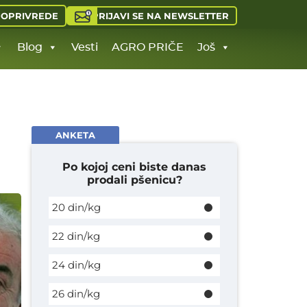
PRIJAVI SE NA NEWSLETTER
JOPRIVREDE
Blog
Vesti
AGRO PRIČE
Još
ANKETA
Po kojoj ceni biste danas
prodali pšenicu?
20 din/kg
22 din/kg
24 din/kg
26 din/kg