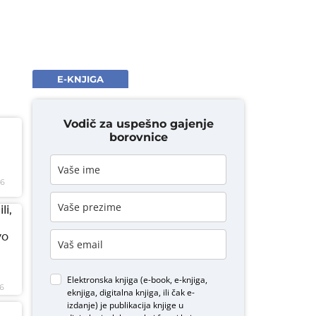
E-KNJIGA
Vodič za uspešno gajenje
borovnice
26
li,
vo
Elektronska knjiga (e-book, e-knjiga,
6
eknjiga, digitalna knjiga, ili čak e-
izdanje) je publikacija knjige u