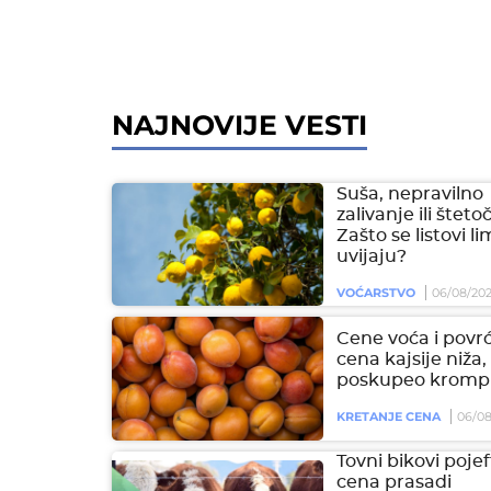
NAJNOVIJE VESTI
Suša, nepravilno
zalivanje ili šteto
Zašto se listovi l
uvijaju?
VOĆARSTVO
06/08/20
Cene voća i povrć
cena kajsije niža,
poskupeo krompi
KRETANJE CENA
06/08
Tovni bikovi pojeft
cena prasadi