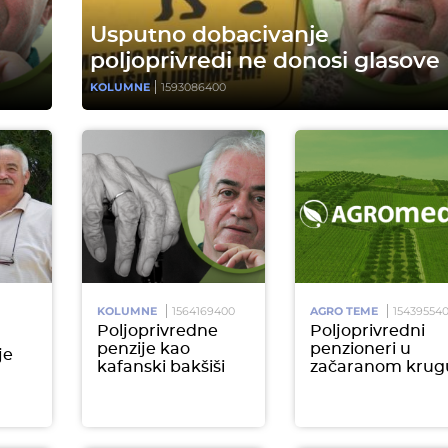
Usputno dobacivanje
poljoprivredi ne donosi glasove
KOLUMNE
1593086400
KOLUMNE
1564169400
AGRO TEME
15439554
Poljoprivredne
Poljoprivredni
penzije kao
penzioneri u
je
kafanski bakšiši
začaranom krug