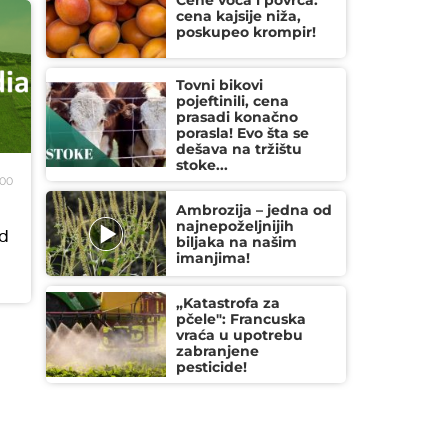
Cene voća i povrća:
cena kajsije niža,
poskupeo krompir!
Tovni bikovi
pojeftinili, cena
prasadi konačno
porasla! Evo šta se
dešava na tržištu
stoke...
600
Ambrozija – jedna od
najnepoželjnijih
od
biljaka na našim
imanjima!
„Katastrofa za
pčele": Francuska
vraća u upotrebu
zabranjene
pesticide!