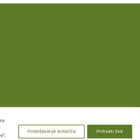
 sa
Podešavanje kolaćiča
Prihvati Sve
e”,