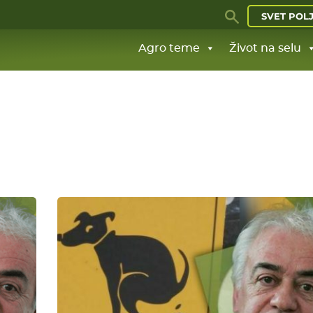
SVET POL
Agro teme
Život na selu