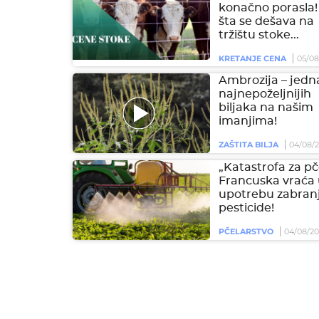
konačno porasla!
šta se dešava na
tržištu stoke...
KRETANJE CENA
05/08
Ambrozija – jedn
najnepoželjnijih
biljaka na našim
imanjima!
ZAŠTITA BILJA
04/08/
„Katastrofa za pč
Francuska vraća
upotrebu zabran
pesticide!
PČELARSTVO
04/08/2