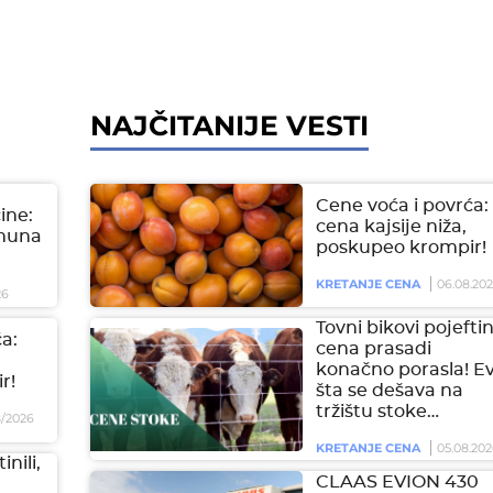
NAJČITANIJE VESTI
Cene voća i povrća:
čine:
cena kajsije niža,
imuna
poskupeo krompir!
KRETANJE CENA
06.08.20
26
Tovni bikovi pojeftini
a:
cena prasadi
konačno porasla! E
r!
šta se dešava na
tržištu stoke…
/2026
KRETANJE CENA
05.08.202
inili,
CLAAS EVION 430