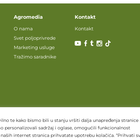
Agromedia
Kontakt
O nama
Kontakt
Svet poljoprivrede
Marketing usluge
Tražimo saradnike
lno te kako bismo bili u stanju vršiti dalja unapređenja stranice
 personalizovali sadržaj i oglase, omogućili funkcionalnost
naših internet stranica prihvatate upotrebu kolačića. “Prihvati sv