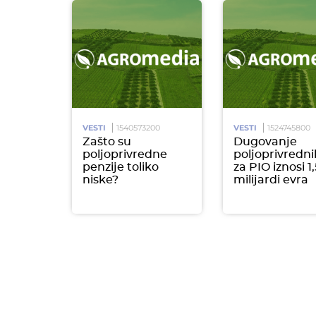
VESTI
1540573200
VESTI
1524745800
Zašto su
Dugovanje
poljoprivredne
poljoprivredni
penzije toliko
za PIO iznosi 1,
niske?
milijardi evra