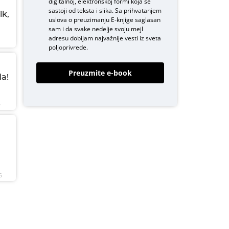
digitalnoj, elektronskoj formi koja se
sastoji od teksta i slika. Sa prihvatanjem
ik,
uslova o
preuzimanju E-knjige
saglasan
sam i da svake nedelje svoju mejl
adresu dobijam najvažnije vesti iz sveta
poljoprivrede.
Preuzmite e-book
a!
6
6