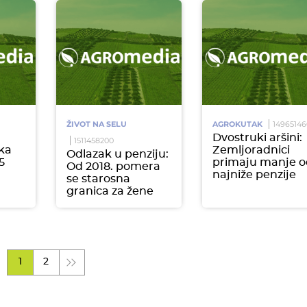
ŽIVOT NA SELU
AGROKUTAK
1496514
Dvostruki aršini:
1511458200
ka
Zemljoradnici
Odlazak u penziju:
5
primaju manje 
Od 2018. pomera
najniže penzije
se starosna
granica za žene
1
2