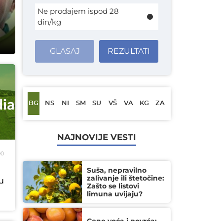
Ne prodajem ispod 28
din/kg
GLASAJ
REZULTATI
BG
NS
NI
SM
SU
VŠ
VA
KG
ZA
NAJNOVIJE VESTI
00
Suša, nepravilno
zalivanje ili štetočine:
u
Zašto se listovi
limuna uvijaju?