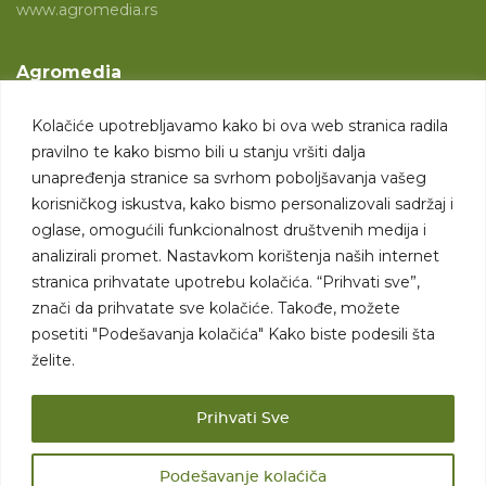
www.agromedia.rs
Agromedia
O nama
Kolačiće upotrebljavamo kako bi ova web stranica radila
Svet poljoprivrede
pravilno te kako bismo bili u stanju vršiti dalja
Marketing usluge
unapređenja stranice sa svrhom poboljšavanja vašeg
korisničkog iskustva, kako bismo personalizovali sadržaj i
Tražimo saradnike
oglase, omogućili funkcionalnost društvenih medija i
analizirali promet. Nastavkom korištenja naših internet
Kontakt
stranica prihvatate upotrebu kolačića. “Prihvati sve”,
znači da prihvatate sve kolačiće. Takođe, možete
Kontakt
posetiti "Podešavanja kolačića" Kako biste podesili šta
želite.
Prihvati Sve
Podešavanje kolaćiča
Sva prava zadržana. 2007 - 2026. © Agromedia d.o.o.