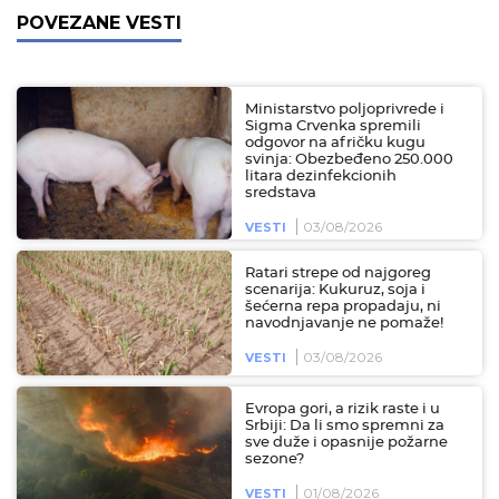
POVEZANE VESTI
Ministarstvo poljoprivrede i
Sigma Crvenka spremili
odgovor na afričku kugu
svinja: Obezbeđeno 250.000
litara dezinfekcionih
sredstava
03/08/2026
VESTI
Ratari strepe od najgoreg
scenarija: Kukuruz, soja i
šećerna repa propadaju, ni
navodnjavanje ne pomaže!
03/08/2026
VESTI
Evropa gori, a rizik raste i u
Srbiji: Da li smo spremni za
sve duže i opasnije požarne
sezone?
01/08/2026
VESTI