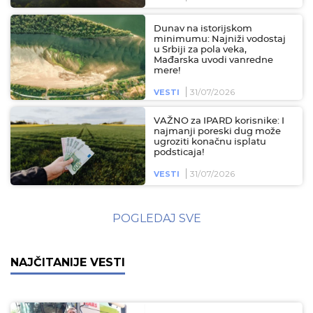
Dunav na istorijskom
minimumu: Najniži vodostaj
u Srbiji za pola veka,
Mađarska uvodi vanredne
mere!
31/07/2026
VESTI
VAŽNO za IPARD korisnike: I
najmanji poreski dug može
ugroziti konačnu isplatu
podsticaja!
31/07/2026
VESTI
POGLEDAJ SVE
NAJČITANIJE VESTI