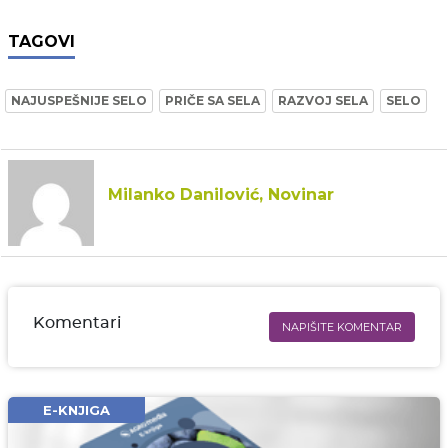
TAGOVI
NAJUSPEŠNIJE SELO
PRIČE SA SELA
RAZVOJ SELA
SELO
Milanko Danilović, Novinar
Komentari
NAPIŠITE KOMENTAR
Ime i prezime* obavezno
Email* obavezno
E-KNJIGA