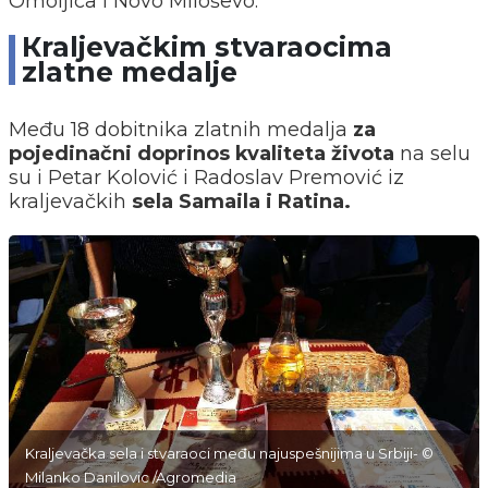
Omoljica i Novo Miloševo.
Кraljevačkim stvaraocima
zlatne medalje
Među 18 dobitnika zlatnih medalja
za
pojedinačni doprinos kvaliteta života
na selu
su i Petar Kolović i Radoslav Premović iz
kraljevačkih
sela Samaila i Ratina.
Kraljevačka sela i stvaraoci među najuspešnijima u Srbiji- ©
Milanko Danilovic /Agromedia