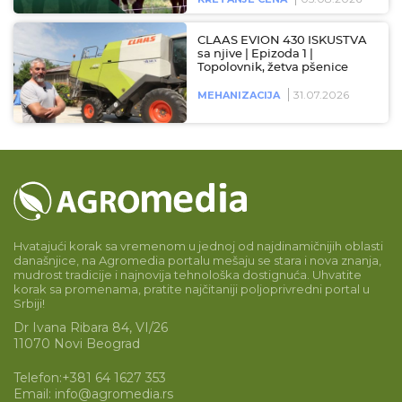
CLAAS EVION 430 ISKUSTVA
sa njive | Epizoda 1 |
Topolovnik, žetva pšenice
31.07.2026
MEHANIZACIJA
Hvatajući korak sa vremenom u jednoj od najdinamičnijih oblasti
današnjice, na Agromedia portalu mešaju se stara i nova znanja,
mudrost tradicije i najnovija tehnološka dostignuća. Uhvatite
korak sa promenama, pratite najčitaniji poljoprivredni portal u
Srbiji!
Dr Ivana Ribara 84, VI/26
11070 Novi Beograd
Telefon:
+381 64 1627 353
Email:
info@agromedia.rs