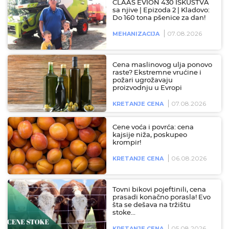
CLAAS EVION 430 ISKUSTVA
sa njive | Epizoda 2 | Kladovo:
Do 160 tona pšenice za dan!
07.08.2026
MEHANIZACIJA
Cena maslinovog ulja ponovo
raste? Ekstremne vrućine i
požari ugrožavaju
proizvodnju u Evropi
07.08.2026
KRETANJE CENA
Cene voća i povrća: cena
kajsije niža, poskupeo
krompir!
06.08.2026
KRETANJE CENA
Tovni bikovi pojeftinili, cena
prasadi konačno porasla! Evo
šta se dešava na tržištu
stoke…
05.08.2026
KRETANJE CENA