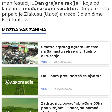
manifestaciji
„Dan grejane rakije“
, koja od
lane ima
međunarodni karakter.
Drugo mesto
pripalo je Zlakusu (Užice) a treće Oplanićima
kod Kraljeva.
MOŽDA VAS ZANIMA
Smotra srpskog agrara umesto
na Sajmištu seli se u virtuelno
okruženje
28/08/2020
VESTI
Da li nam preti nestašica ajvara?
28/08/2020
VESTI
Zadruga „Lipovac“ obrađuje 50ha
pod višnjom – Značajna pomoć