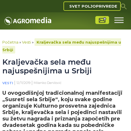
SVET POLJOPRIVREDE
Početna
»
Vesti
»
Kraljevačka sela među najuspešnijima u
Srbiji
Kraljevačka sela među
najuspešnijima u Srbiji
12/11/2019
Milanko Danilović
VESTI
U ovogodišnjoj tradicionalnoj manifestaciji
„Susreti sela Srbije“, koju svake godine
organizuje Kulturno prosvetna zajednica
Srbije, kraljevačka sela i pojedinci nastavili
su žetvu nagrada i priznanja započetih pre
dvadesetak godina kada su pobedničke