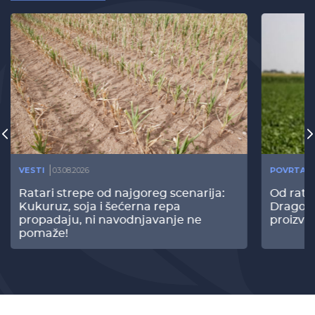
VESTI
03.08.2026
POVRTAR
Ratari strepe od najgoreg scenarija:
Od rata
Kukuruz, soja i šećerna repa
Dragomi
propadaju, ni navodnjavanje ne
proizvo
pomaže!