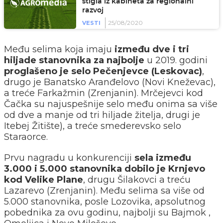
stigla iz kabineta za regionalni
razvoj
25/08/2020
VESTI
Među selima koja imaju
između dve i tri
hiljade stanovnika za najbolje
u 2019. godini
proglašeno je selo Pečenjevce (Leskovac)
,
drugo je Banatsko Aranđelovo (Novi Kneževac),
a treće Farkažmin (Zrenjanin). Mrčejevci kod
Čačka su najuspešnije selo među onima sa više
od dve a manje od tri hiljade žitelja, drugi je
Itebej Žitište), a treće smederevsko selo
Staraorce.
Prvu nagradu u konkurenciji
sela između
3.000 i 5.000 stanovnika dobilo je Krnjevo
kod Velike Plane
, drugu Šilakovci a treću
Lazarevo (Zrenjanin). Мeđu selima sa više od
5.000 stanovnika, posle Lozovika, apsolutnog
pobednika za ovu godinu, najbolji su Bajmok ,