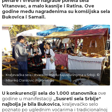
pehare i vredne nagrade ponela sela
Vitanovac, a malo kasnije i Ratina. Ove
godine među nagrađenima su komšijska sela
Bukovica i Samail.
Kraljevačka sela i stvaraoci među najuspešnijima u Srbiji- ©
Milanko Danilovic /Agromedia
U konkurenciji sela do 1.000 stanovnika
ove
godine u manifestaciji
„Susreti sela Srbije“
najbolja je bila Bukovica,
kraljevačko selo
poznato po uglednim voćarima i tradicionalnoj