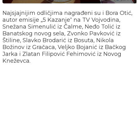
Najsjajnijim odličjima nagrađeni su i Bora Otić,
autor emisije „5 Kazanje“ na TV Vojvodina,
Snežana Simenulić iz Čalme, Neđo Tolić iz
Banatskog novog sela, Zvonko Pavković iz
Štiline, Slavko Brodarić iz Bosuta, Nikola
Božinov iz Gračaca, Veljko Bojanić iz Bačkog
Jarka i Zlatan Filipović Fehimović iz Novog
Kneževca.