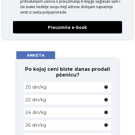
prihvatanjem uslova o
preuzimanju E-knjige
saglasan sam i
da svake nedelje svoju mejl adresu dobijam najvažnije
vesti iz sveta poljoprivrede.
Preuzmite e-book
ANKETA
Po kojoj ceni biste danas prodali
pšenicu?
20 din/kg
22 din/kg
24 din/kg
26 din/kg