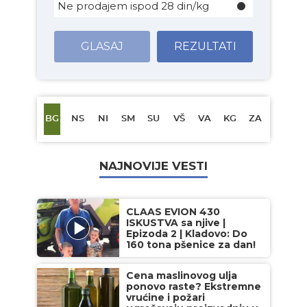
Ne prodajem ispod 28 din/kg
GLASAJ
REZULTATI
BG
NS
NI
SM
SU
VŠ
VA
KG
ZA
NAJNOVIJE VESTI
CLAAS EVION 430
ISKUSTVA sa njive |
Epizoda 2 | Kladovo: Do
160 tona pšenice za dan!
Cena maslinovog ulja
ponovo raste? Ekstremne
vrućine i požari