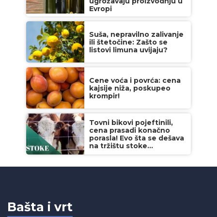
ugrožavaju proizvodnju u
Evropi
Suša, nepravilno zalivanje
ili štetočine: Zašto se
listovi limuna uvijaju?
Cene voća i povrća: cena
kajsije niža, poskupeo
krompir!
Tovni bikovi pojeftinili,
cena prasadi konačno
porasla! Evo šta se dešava
na tržištu stoke...
Bašta i vrt