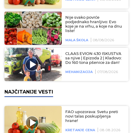
Nije svako povrće
podjednako hranljivo: Evo
koje je na vrhu, a koje na dnu
liste!
08/08/2026
MALA ŠKOLA
CLAAS EVION 430 ISKUSTVA
sa njive | Epizoda 2 | Kladovo:
Do 160 tona pšenice za dan!
07/08/2026
MEHANIZACIJA
NAJČITANIJE VESTI
FAO upozorava: Svetu preti
novi talas poskupljenja
hrane!
08.08.2026
KRETANJE CENA