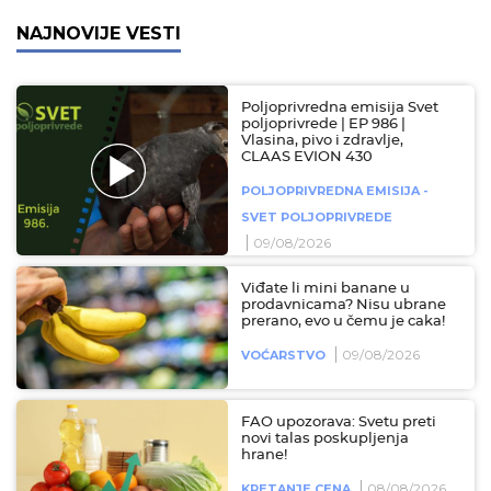
NAJNOVIJE VESTI
Poljoprivredna emisija Svet
poljoprivrede | EP 986 |
Vlasina, pivo i zdravlje,
CLAAS EVION 430
POLJOPRIVREDNA EMISIJA -
SVET POLJOPRIVREDE
09/08/2026
Viđate li mini banane u
prodavnicama? Nisu ubrane
prerano, evo u čemu je caka!
09/08/2026
VOĆARSTVO
FAO upozorava: Svetu preti
novi talas poskupljenja
hrane!
08/08/2026
KRETANJE CENA