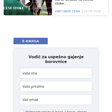
stoke…
05.08.2026
KRETANJE CENA
E-KNJIGA
Vodič za uspešno gajenje
borovnice