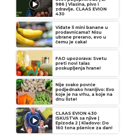
986 | Vlasina, pivo i
zdravlje, CLAAS EVION
430
Viđate li mini banane u
prodavnicama? Nisu
ubrane prerano, evo u
čemu je caka!
FAO upozorava: Svetu
preti novi talas
poskupljenja hrane!
Nije svako povrće
podjednako hranljivo: Evo
koje je na vrhu, a koje na
dnu liste!
CLAAS EVION 430
ISKUSTVA sa njive |
Epizoda 2 | Kladovo: Do
160 tona pšenice za dan!