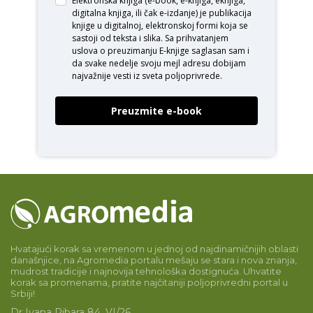
Elektronska knjiga (e-book, e-knjiga, eknjiga,
digitalna knjiga, ili čak e-izdanje) je publikacija
knjige u digitalnoj, elektronskoj formi koja se
sastoji od teksta i slika. Sa prihvatanjem
uslova o
preuzimanju E-knjige
saglasan sam i
da svake nedelje svoju mejl adresu dobijam
najvažnije vesti iz sveta poljoprivrede.
Preuzmite e-book
Hvatajući korak sa vremenom u jednoj od najdinamičnijih oblasti
današnjice, na Agromedia portalu mešaju se stara i nova znanja,
mudrost tradicije i najnovija tehnološka dostignuća. Uhvatite
korak sa promenama, pratite najčitaniji poljoprivredni portal u
Srbiji!
Dr Ivana Ribara 84, VI/26