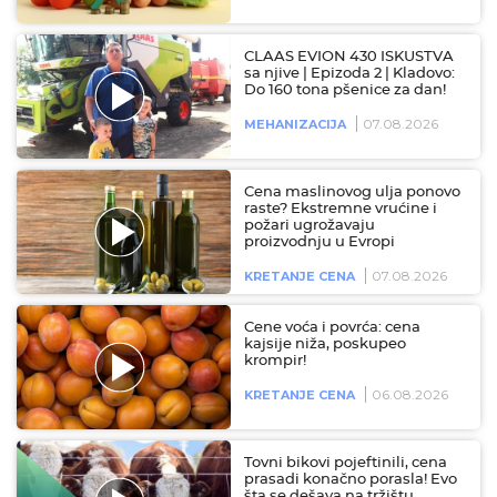
CLAAS EVION 430 ISKUSTVA
sa njive | Epizoda 2 | Kladovo:
Do 160 tona pšenice za dan!
07.08.2026
MEHANIZACIJA
Cena maslinovog ulja ponovo
raste? Ekstremne vrućine i
požari ugrožavaju
proizvodnju u Evropi
07.08.2026
KRETANJE CENA
Cene voća i povrća: cena
kajsije niža, poskupeo
krompir!
06.08.2026
KRETANJE CENA
Tovni bikovi pojeftinili, cena
prasadi konačno porasla! Evo
šta se dešava na tržištu