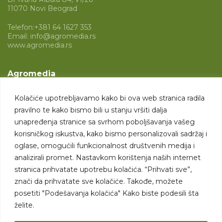
11070 Novi Beograd
Telefon:
+381 64 1627 353
Email:
info@agromedia.rs
www.agromedia.rs
Agromedia
O nama
Kolačiće upotrebljavamo kako bi ova web stranica radila
Svet poljoprivrede
pravilno te kako bismo bili u stanju vršiti dalja
Marketing usluge
unapređenja stranice sa svrhom poboljšavanja vašeg
korisničkog iskustva, kako bismo personalizovali sadržaj i
Tražimo saradnike
oglase, omogućili funkcionalnost društvenih medija i
analizirali promet. Nastavkom korištenja naših internet
Kontakt
stranica prihvatate upotrebu kolačića. “Prihvati sve”,
znači da prihvatate sve kolačiće. Takođe, možete
Kontakt
posetiti "Podešavanja kolačića" Kako biste podesili šta
želite.