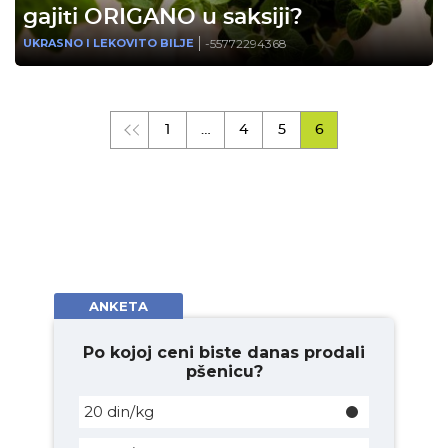
gajiti ORIGANO u saksiji?
-55772294368
UKRASNO I LEKOVITO BILJE
1
…
4
5
6
ANKETA
Po kojoj ceni biste danas prodali
pšenicu?
20 din/kg