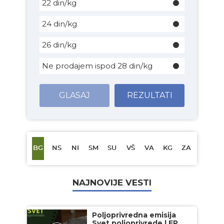
22 din/kg
24 din/kg
26 din/kg
Ne prodajem ispod 28 din/kg
GLASAJ
REZULTATI
BG
NS
NI
SM
SU
VŠ
VA
KG
ZA
NAJNOVIJE VESTI
Poljoprivredna emisija
Svet poljoprivrede | EP