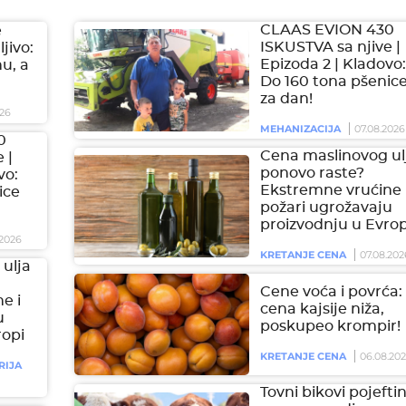
CLAAS EVION 430
e
ISKUSTVA sa njive |
jivo:
Epizoda 2 | Kladovo:
hu, a
Do 160 tona pšenic
za dan!
26
MEHANIZACIJA
07.08.2026
0
Cena maslinovog ul
 |
ponovo raste?
vo:
Ekstremne vrućine 
ice
požari ugrožavaju
proizvodnju u Evrop
2026
KRETANJE CENA
07.08.202
ulja
Cene voća i povrća:
e i
cena kajsije niža,
u
poskupeo krompir!
ropi
KRETANJE CENA
06.08.20
RIJA
Tovni bikovi pojeftini