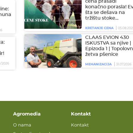
cena prasadi
konačno porasla! E
čine:
šta se dešava na
imuna
tržištu stoke…
KRETANJE CENA
05.08.202
26
CLAAS EVION 430
a:
ISKUSTVA sa njive |
Epizoda 1 | Topolovn
r!
žetva pšenice
/2026
MEHANIZACIJA
31.07.2026
Agromedia
Kontakt
O nama
Kontakt