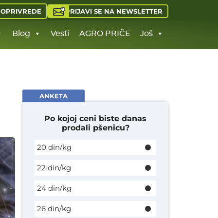
PRIJAVI SE NA NEWSLETTER
JOPRIVREDE
Blog
Vesti
AGRO PRIČE
Još
ANKETA
Po kojoj ceni biste danas
prodali pšenicu?
20 din/kg
22 din/kg
24 din/kg
26 din/kg