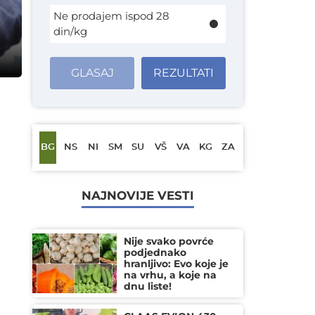
Ne prodajem ispod 28
din/kg
GLASAJ
REZULTATI
BG
NS
NI
SM
SU
VŠ
VA
KG
ZA
NAJNOVIJE VESTI
Nije svako povrće
podjednako
hranljivo: Evo koje je
na vrhu, a koje na
dnu liste!