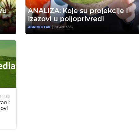
vu
ANALIZA: Koje su projekcije i
izazovi u poljoprivredi
AGROKUTAK
1704787226
814480
rani:
novi