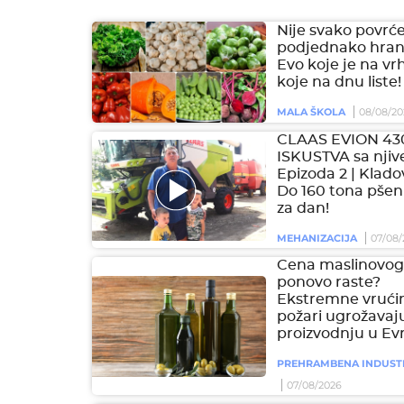
Nije svako povrć
podjednako hranl
Evo koje je na vr
koje na dnu liste!
MALA ŠKOLA
08/08/20
CLAAS EVION 43
ISKUSTVA sa njive
Epizoda 2 | Klado
Do 160 tona pšen
za dan!
MEHANIZACIJA
07/08/
Cena maslinovog 
ponovo raste?
Ekstremne vrućin
požari ugrožavaj
proizvodnju u Ev
PREHRAMBENA INDUST
07/08/2026