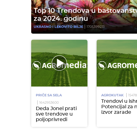
Top 10 Trendova u baštovanst
za 2024. godinu
UKRASNO I LEKOVITO BILJE
1705399231
PRIČE SA SELA
AGROKUTAK
1547
Trendovi u ish
1642953600
Potencijal za 
Deda Jonel prati
izvor zarade
sve trendove u
poljoprivredi