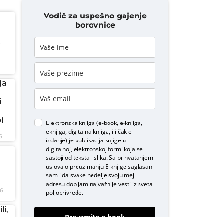
Vodič za uspešno gajenje
borovnice
e
ja
i
i
Elektronska knjiga (e-book, e-knjiga,
eknjiga, digitalna knjiga, ili čak e-
6
izdanje) je publikacija knjige u
digitalnoj, elektronskoj formi koja se
sastoji od teksta i slika. Sa prihvatanjem
uslova o
preuzimanju E-knjige
saglasan
sam i da svake nedelje svoju mejl
adresu dobijam najvažnije vesti iz sveta
26
poljoprivrede.
li,
Preuzmite e-book