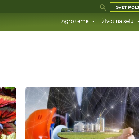
SVET POL
Agro teme
Život na selu