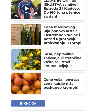
CLAAS EVION 430
ISKUSTVA sa njive |
Epizoda 2 | Kladovo:
Do 160 tona pšenice
za dan!
Cena maslinovog
ulja ponovo raste?
Ekstremne vrućine i
požari ugrožavaju
proizvodnju u Evropi
Suša, nepravilno
zalivanje ili štetočine:
Zašto se listovi
limuna uvijaju?
Cene voća i povrća:
cena kajsije niža,
poskupeo krompir!
E-KNJIGA