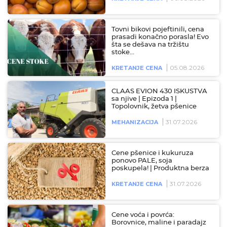
Tovni bikovi pojeftinili, cena
prasadi konačno porasla! Evo
šta se dešava na tržištu
stoke…
05.08.2026
KRETANJE CENA
CLAAS EVION 430 ISKUSTVA
sa njive | Epizoda 1 |
Topolovnik, žetva pšenice
31.07.2026
MEHANIZACIJA
Cene pšenice i kukuruza
ponovo PALE, soja
poskupela! | Produktna berza
31.07.2026
KRETANJE CENA
Cene voća i povrća:
Borovnice, maline i paradajz