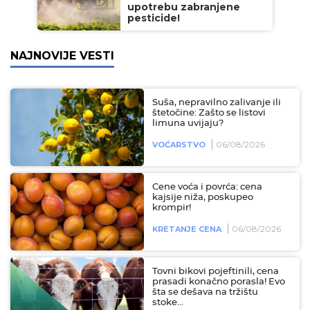
upotrebu zabranjene
pesticide!
NAJNOVIJE VESTI
Suša, nepravilno zalivanje ili
štetočine: Zašto se listovi
limuna uvijaju?
06/08/2026
VOĆARSTVO
Cene voća i povrća: cena
kajsije niža, poskupeo
krompir!
06/08/2026
KRETANJE CENA
Tovni bikovi pojeftinili, cena
prasadi konačno porasla! Evo
šta se dešava na tržištu
stoke...