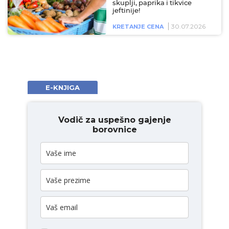
skuplji, paprika i tikvice
jeftinije!
30.07.2026
KRETANJE CENA
E-KNJIGA
Vodič za uspešno gajenje
borovnice