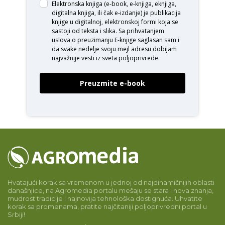
Elektronska knjiga (e-book, e-knjiga, eknjiga,
digitalna knjiga, ili čak e-izdanje) je publikacija
knjige u digitalnoj, elektronskoj formi koja se
sastoji od teksta i slika. Sa prihvatanjem
uslova o
preuzimanju E-knjige
saglasan sam i
da svake nedelje svoju mejl adresu dobijam
najvažnije vesti iz sveta poljoprivrede.
Preuzmite e-book
Hvatajući korak sa vremenom u jednoj od najdinamičnijih oblasti
današnjice, na Agromedia portalu mešaju se stara i nova znanja,
mudrost tradicije i najnovija tehnološka dostignuća. Uhvatite
korak sa promenama, pratite najčitaniji poljoprivredni portal u
Srbiji!