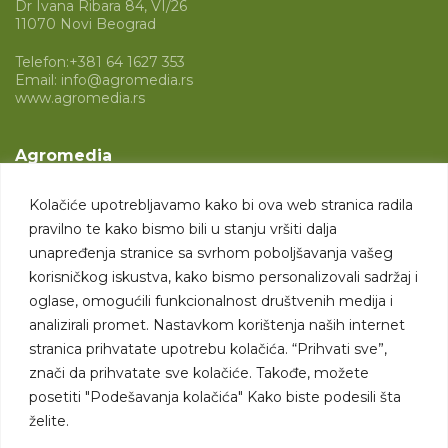
Dr Ivana Ribara 84, VI/26
11070 Novi Beograd
Telefon:
+381 64 1627 353
Email:
info@agromedia.rs
www.agromedia.rs
Agromedia
O nama
Kolačiće upotrebljavamo kako bi ova web stranica radila
Svet poljoprivrede
pravilno te kako bismo bili u stanju vršiti dalja
Marketing usluge
unapređenja stranice sa svrhom poboljšavanja vašeg
korisničkog iskustva, kako bismo personalizovali sadržaj i
Tražimo saradnike
oglase, omogućili funkcionalnost društvenih medija i
analizirali promet. Nastavkom korištenja naših internet
Kontakt
stranica prihvatate upotrebu kolačića. “Prihvati sve”,
znači da prihvatate sve kolačiće. Takođe, možete
Kontakt
posetiti "Podešavanja kolačića" Kako biste podesili šta
želite.