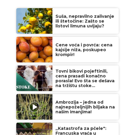
Suša, nepravilno zalivanje
ili štetočine: Zašto se
listovi limuna uvijaju?
Cene voća i povrća: cena
kajsije niža, poskupeo
krompir!
Tovni bikovi pojeftinili,
cena prasadi konačno
porasla! Evo šta se dešava
na tržištu stoke...
Ambrozija – jedna od
najnepoželjnijih biljaka na
našim imanjima!
„Katastrofa za pčele":
Francuska vraća u