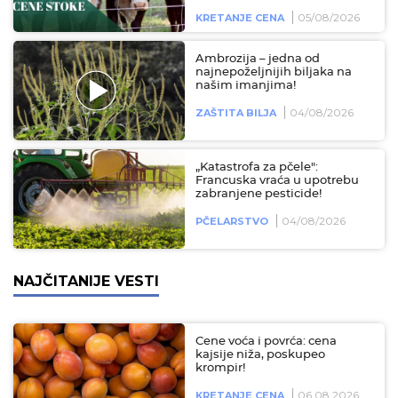
05/08/2026
KRETANJE CENA
Ambrozija – jedna od
najnepoželjnijih biljaka na
našim imanjima!
04/08/2026
ZAŠTITA BILJA
„Katastrofa za pčele":
Francuska vraća u upotrebu
zabranjene pesticide!
04/08/2026
PČELARSTVO
NAJČITANIJE VESTI
Cene voća i povrća: cena
kajsije niža, poskupeo
krompir!
06.08.2026
KRETANJE CENA