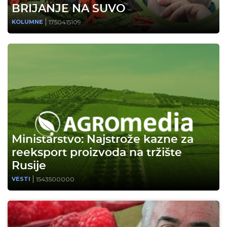
BRIJANJE NA SUVO
1750415109
KOLUMNE
Ministarstvo: Najstrože kazne za
reeksport proizvoda na tržište
Rusije
1543500000
VESTI