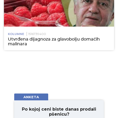
1516739400
KOLUMNE
Utvrđena dijagnoza za glavobolju domaćih
malinara
ANKETA
Po kojoj ceni biste danas prodali
pšenicu?