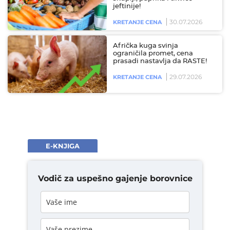
jeftinije!
30.07.2026
KRETANJE CENA
Afrička kuga svinja
ograničila promet, cena
prasadi nastavlja da RASTE!
29.07.2026
KRETANJE CENA
E-KNJIGA
Vodič za uspešno gajenje borovnice