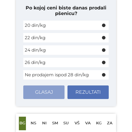
Po kojoj ceni biste danas prodali
pšenicu?
20 din/kg
22 din/kg
24 din/kg
26 din/kg
Ne prodajem ispod 28 din/kg
GLASAJ
REZULTATI
BG
NS
NI
SM
SU
VŠ
VA
KG
ZA