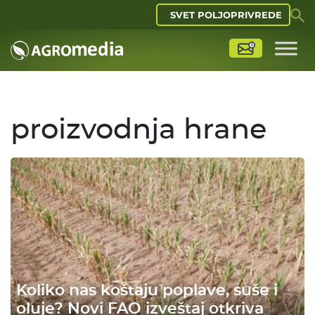
SVET POLJOPRIVREDE
proizvodnja hrane
Koliko nas koštaju poplave, suše i
oluje? Novi FAO izveštaj otkriva