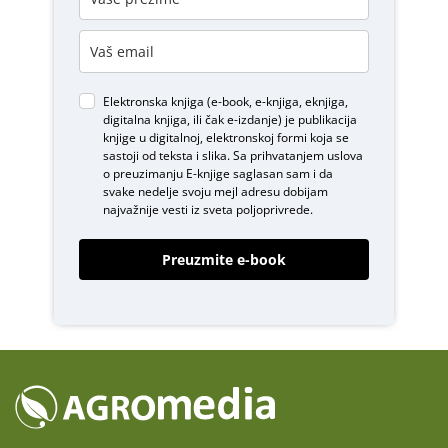
Elektronska knjiga (e-book, e-knjiga, eknjiga,
digitalna knjiga, ili čak e-izdanje) je publikacija
knjige u digitalnoj, elektronskoj formi koja se
sastoji od teksta i slika. Sa prihvatanjem uslova
o
preuzimanju E-knjige
saglasan sam i da
svake nedelje svoju mejl adresu dobijam
najvažnije vesti iz sveta poljoprivrede.
Preuzmite e-book