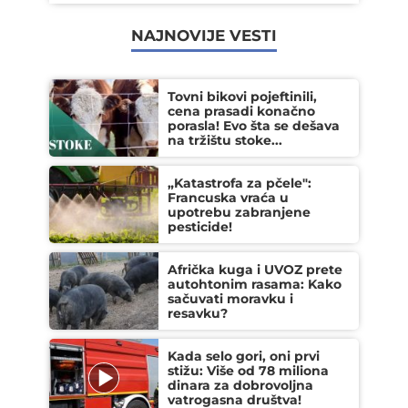
NAJNOVIJE VESTI
Tovni bikovi pojeftinili,
cena prasadi konačno
porasla! Evo šta se dešava
na tržištu stoke...
„Katastrofa za pčele":
Francuska vraća u
upotrebu zabranjene
pesticide!
Afrička kuga i UVOZ prete
autohtonim rasama: Kako
sačuvati moravku i
resavku?
Kada selo gori, oni prvi
stižu: Više od 78 miliona
dinara za dobrovoljna
vatrogasna društva!