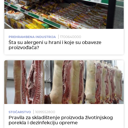
1700640000
PREHRAMBENA INDUSTRIJA
Šta su alergeni u hrani i koje su obaveze
proizvođača?
1699552800
STOČARSTVO
Pravila za skladištenje proizvoda životinjskog
porekla i dezinfekciju opreme