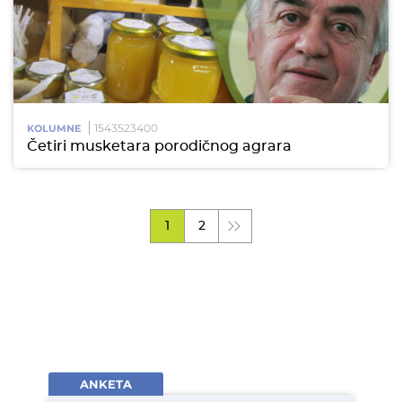
1543523400
KOLUMNE
Četiri musketara porodičnog agrara
1
2
ANKETA