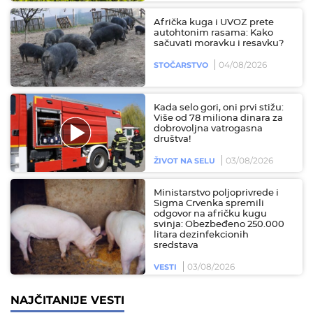
Afrička kuga i UVOZ prete
autohtonim rasama: Kako
sačuvati moravku i resavku?
04/08/2026
STOČARSTVO
Kada selo gori, oni prvi stižu:
Više od 78 miliona dinara za
dobrovoljna vatrogasna
društva!
03/08/2026
ŽIVOT NA SELU
Ministarstvo poljoprivrede i
Sigma Crvenka spremili
odgovor na afričku kugu
svinja: Obezbeđeno 250.000
litara dezinfekcionih
sredstava
03/08/2026
VESTI
NAJČITANIJE VESTI