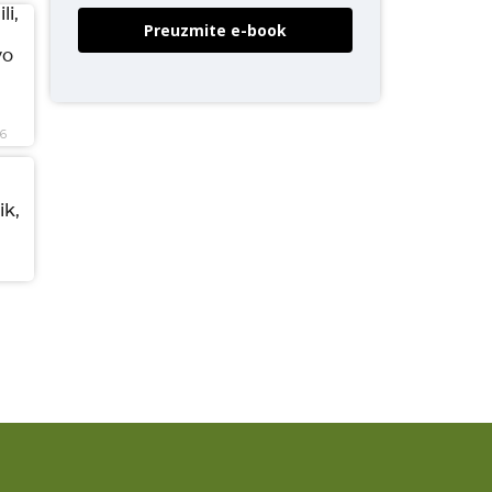
li,
Preuzmite e-book
vo
26
ik,