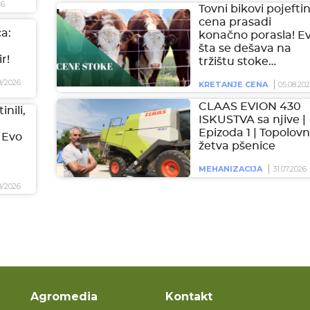
26
Tovni bikovi pojeftini
cena prasadi
a:
konačno porasla! E
šta se dešava na
r!
tržištu stoke…
8/2026
KRETANJE CENA
05.08.20
CLAAS EVION 430
inili,
ISKUSTVA sa njive |
Epizoda 1 | Topolovn
 Evo
žetva pšenice
MEHANIZACIJA
31.07.2026
8/2026
Agromedia
Kontakt