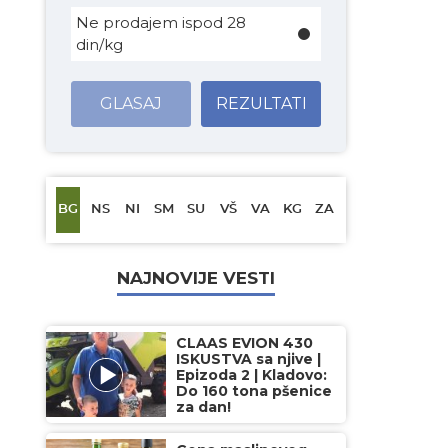
Ne prodajem ispod 28
din/kg
GLASAJ
REZULTATI
BG
NS
NI
SM
SU
VŠ
VA
KG
ZA
NAJNOVIJE VESTI
CLAAS EVION 430
ISKUSTVA sa njive |
Epizoda 2 | Kladovo:
Do 160 tona pšenice
za dan!