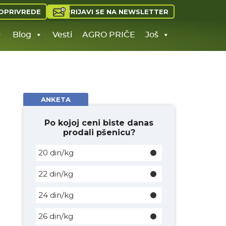
PRIJAVI SE NA NEWSLETTER
OPRIVREDE
Blog
Vesti
AGRO PRIČE
Još
ANKETA
Po kojoj ceni biste danas
prodali pšenicu?
20 din/kg
22 din/kg
24 din/kg
26 din/kg