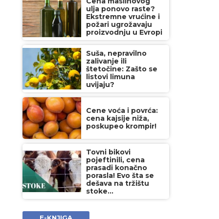
Cena maslinovog
ulja ponovo raste?
Ekstremne vrućine i
požari ugrožavaju
proizvodnju u Evropi
Suša, nepravilno
zalivanje ili
štetočine: Zašto se
listovi limuna
uvijaju?
Cene voća i povrća:
cena kajsije niža,
poskupeo krompir!
Tovni bikovi
pojeftinili, cena
prasadi konačno
porasla! Evo šta se
dešava na tržištu
stoke...
E-KNJIGA