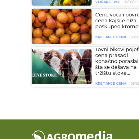
VOĆARSTVO
06/08/20
Cene voća i povrć
cena kajsije niža,
poskupeo krompi
KRETANJE CENA
06/0
Tovni bikovi pojeft
cena prasadi
konačno porasla!
šta se dešava na
tržištu stoke...
KRETANJE CENA
05/0