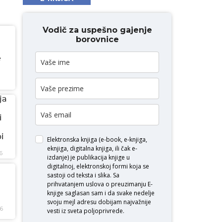
Vodič za uspešno gajenje
borovnice
e
ja
i
i
Elektronska knjiga (e-book, e-knjiga,
eknjiga, digitalna knjiga, ili čak e-
6
izdanje) je publikacija knjige u
digitalnoj, elektronskoj formi koja se
sastoji od teksta i slika. Sa
prihvatanjem uslova o
preuzimanju E-
knjige
saglasan sam i da svake nedelje
svoju mejl adresu dobijam najvažnije
26
vesti iz sveta poljoprivrede.