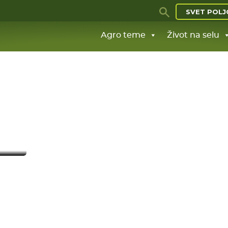
SVET POLJ
Agro teme
Život na selu
 NE