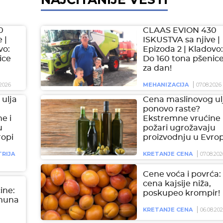
0
CLAAS EVION 430
 |
ISKUSTVA sa njive |
vo:
Epizoda 2 | Kladovo:
ice
Do 160 tona pšenic
za dan!
2026
MEHANIZACIJA
07.08.2026
ulja
Cena maslinovog ul
ponovo raste?
e i
Ekstremne vrućine 
u
požari ugrožavaju
ropi
proizvodnju u Evrop
RIJA
KRETANJE CENA
07.08.202
Cene voća i povrća:
cena kajsije niža,
čine:
poskupeo krompir!
imuna
KRETANJE CENA
06.08.20