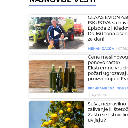
CLAAS EVION 43
ISKUSTVA sa njive
Epizoda 2 | Klado
Do 160 tona pšen
za dan!
MEHANIZACIJA
07/08/
Cena maslinovog 
ponovo raste?
Ekstremne vrućin
požari ugrožavaj
proizvodnju u Ev
PREHRAMBENA INDUST
07/08/2026
Suša, nepravilno
zalivanje ili šteto
Zašto se listovi l
uvijaju?