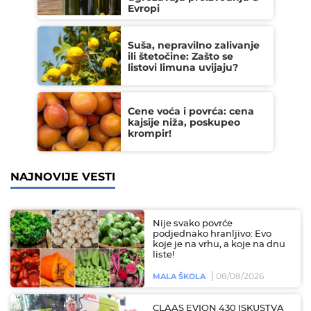
Evropi
Suša, nepravilno zalivanje
ili štetočine: Zašto se
listovi limuna uvijaju?
Cene voća i povrća: cena
kajsije niža, poskupeo
krompir!
NAJNOVIJE VESTI
Nije svako povrće
podjednako hranljivo: Evo
koje je na vrhu, a koje na dnu
liste!
08/08/2026
MALA ŠKOLA
CLAAS EVION 430 ISKUSTVA