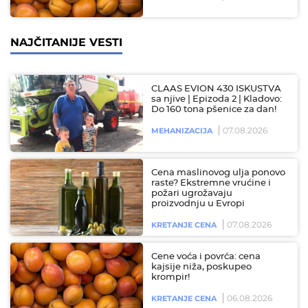
NAJČITANIJE VESTI
CLAAS EVION 430 ISKUSTVA
sa njive | Epizoda 2 | Kladovo:
Do 160 tona pšenice za dan!
07.08.2026
MEHANIZACIJA
Cena maslinovog ulja ponovo
raste? Ekstremne vrućine i
požari ugrožavaju
proizvodnju u Evropi
07.08.2026
KRETANJE CENA
Cene voća i povrća: cena
kajsije niža, poskupeo
krompir!
06.08.2026
KRETANJE CENA