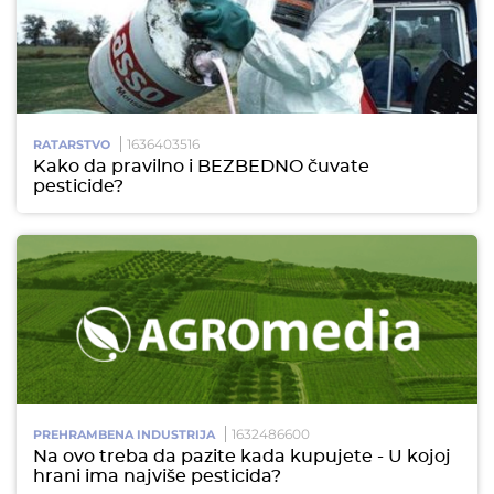
1636403516
RATARSTVO
Kako da pravilno i BEZBEDNO čuvate
pesticide?
1632486600
PREHRAMBENA INDUSTRIJA
Na ovo treba da pazite kada kupujete - U kojoj
hrani ima najviše pesticida?