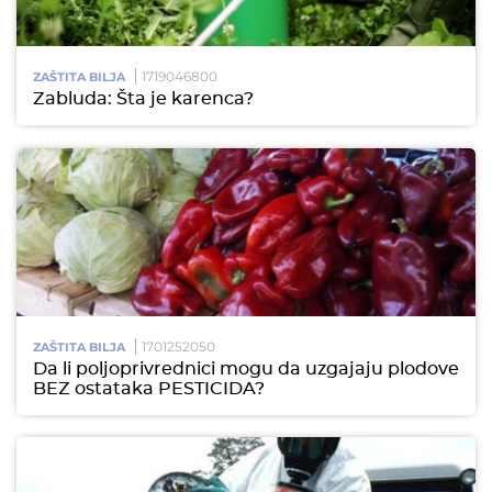
1719046800
ZAŠTITA BILJA
Zabluda: Šta je karenca?
1701252050
ZAŠTITA BILJA
Da li poljoprivrednici mogu da uzgajaju plodove
BEZ ostataka PESTICIDA?