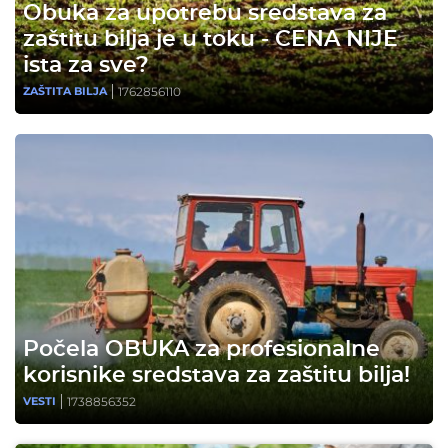
Obuka za upotrebu sredstava za
zaštitu bilja je u toku - CENA NIJE
ista za sve?
1762856110
ZAŠTITA BILJA
Počela OBUKA za profesionalne
korisnike sredstava za zaštitu bilja!
1738856352
VESTI