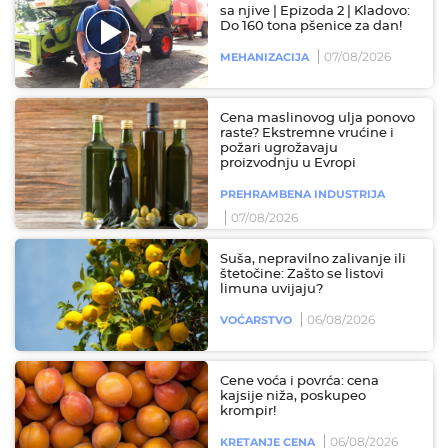
sa njive | Epizoda 2 | Kladovo:
Do 160 tona pšenice za dan!
07/08/2026
MEHANIZACIJA
Cena maslinovog ulja ponovo
raste? Ekstremne vrućine i
požari ugrožavaju
proizvodnju u Evropi
PREHRAMBENA INDUSTRIJA
07/08/2026
Suša, nepravilno zalivanje ili
štetočine: Zašto se listovi
limuna uvijaju?
06/08/2026
VOĆARSTVO
Cene voća i povrća: cena
kajsije niža, poskupeo
krompir!
06/08/2026
KRETANJE CENA