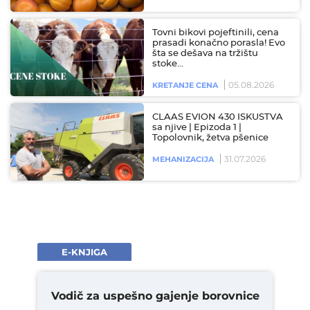
Tovni bikovi pojeftinili, cena
prasadi konačno porasla! Evo
šta se dešava na tržištu
stoke…
05.08.2026
KRETANJE CENA
CLAAS EVION 430 ISKUSTVA
sa njive | Epizoda 1 |
Topolovnik, žetva pšenice
31.07.2026
MEHANIZACIJA
E-KNJIGA
Vodič za uspešno gajenje borovnice