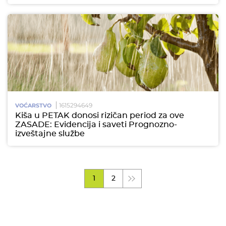
1615294649
VOĆARSTVO
Kiša u PETAK donosi rizičan period za ove
ZASADE: Evidencija i saveti Prognozno-
izveštajne službe
1
2