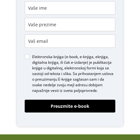
Elektronska knjiga (e-book, e-knjiga, eknjiga,
digitalna knjiga, ili čak e-izdanje) je publikacija
knjige u digitalnoj, elektronskoj formi koja se
sastoji od teksta i slika. Sa prihvatanjem uslova
o
preuzimanju E-knjige
saglasan sam i da
svake nedelje svoju mejl adresu dobijam
najvažnije vesti iz sveta poljoprivrede.
Preuzmite e-book