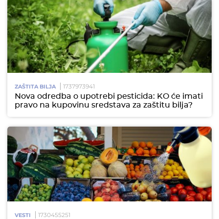
1737973941
ZAŠTITA BILJA
Nova odredba o upotrebi pesticida: KO će imati
pravo na kupovinu sredstava za zaštitu bilja?
1730455251
VESTI