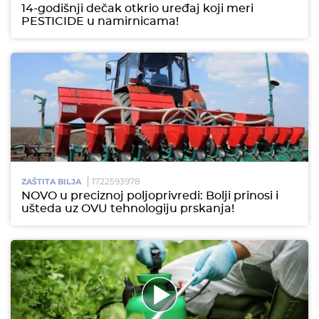
14-godišnji dečak otkrio uređaj koji meri
PESTICIDE u namirnicama!
1722593978
ZAŠTITA BILJA
NOVO u preciznoj poljoprivredi: Bolji prinosi i
ušteda uz OVU tehnologiju prskanja!