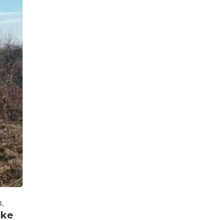
.
ske