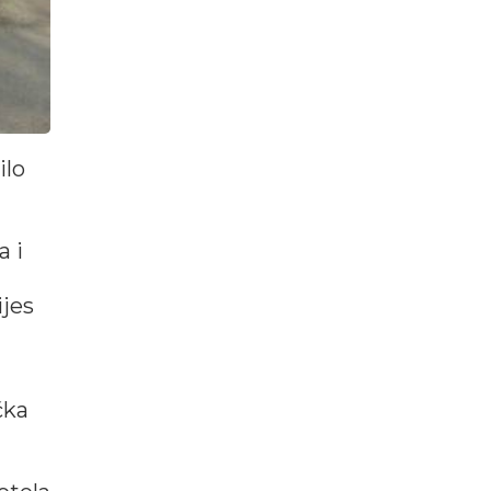
ilo
a i
ijes
čka