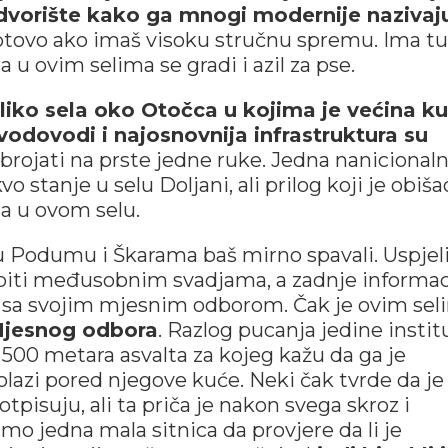
 dvorište kako ga mnogi modernije nazivaj
otovo ako imaš visoku stručnu spremu. Ima tu
a u ovim selima se gradi i azil za pse.
liko sela oko Otočca u kojima je većina ku
vodovodi i najosnovnija infrastruktura su
izbrojati na prste jedne ruke. Jedna nanicional
vo stanje u selu Doljani, ali prilog koji je obiša
ima u ovom selu.
i u Podumu i Škarama baš mirno spavali. Uspjel
iti međusobnim svadjama, a zadnje informac
 sa svojim mjesnim odborom. Čak je ovim sel
 Mjesnog odbora
. Razlog pucanja jedine instit
e 500 metara asvalta za kojeg kažu da ga je
olazi pored njegove kuće. Neki čak tvrde da je
potpisuju, ali ta priča je nakon svega skroz i
o jedna mala sitnica da provjere da li je