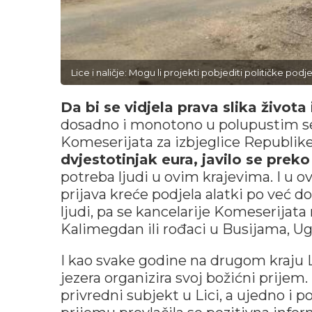
Lice i naličje: Mogu li projekti pobjediti političke pod
Da bi se vidjela prava slika života
dosadno i monotono u polupustim seli
Komeserijata za izbjeglice Republike
dvjestotinjak eura, javilo se preko
potreba ljudi u ovim krajevima. I u o
prijava kreće podjela alatki po već d
ljudi, pa se kancelarije Komeserija
Kalimegdan ili rođaci u Busijama, Ugr
I kao svake godine na drugom kraju L
jezera organizira svoj božićni prijem.
privredni subjekt u Lici, a ujedno i p