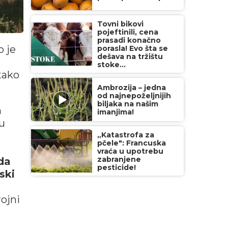
Tovni bikovi
pojeftinili, cena
prasadi konačno
o je
porasla! Evo šta se
dešava na tržištu
stoke...
 tako
Ambrozija – jedna
od najnepoželjnijih
biljaka na našim
a
imanjima!
u
„Katastrofa za
pčele": Francuska
vraća u upotrebu
zabranjene
da
pesticide!
ski
rojni