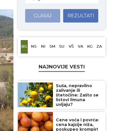
GLASAJ
REZULTATI
BG
NS
NI
SM
SU
VŠ
VA
KG
ZA
NAJNOVIJE VESTI
Suša, nepravilno
zalivanje ili
štetočine: Zašto se
listovi limuna
uvijaju?
Cene voća i povrća:
cena kajsije niža,
poskupeo krompir!