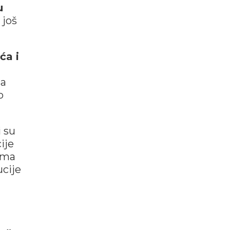
u
 još
ća i
na
o
i su
ije
ima
ucije