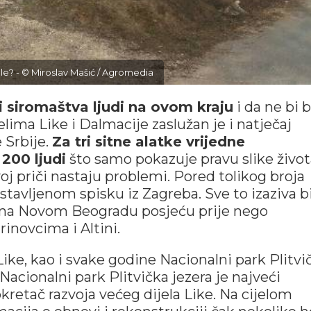
jele? - © Miroslav Mašić / Agromedia
 i siromaštva ljudi na ovom kraju
i da ne bi b
ma Like i Dalmacije zaslužan je i natječaj
 Srbije.
Za tri sitne alatke vrijedne
 200 ljudi
što samo pokazuje pravu slike život
voj priči nastaju problemi. Pored tolikog broja
ostavljenom spisku iz Zagreba. Sve to izaziva b
ta na Novom Beogradu posjeću prije nego
inovcima i Altini.
ike, kao i svake godine Nacionalni park Plitvi
 Nacionalni park Plitvička jezera je najveći
okretač razvoja većeg dijela Like. Na cijelom