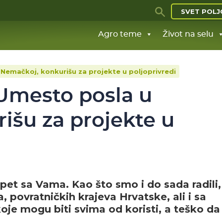
SVET POLJ
Agro teme
Život na selu
 Nemačkoj, konkurišu za projekte u poljoprivredi
 Umesto posla u
išu za projekte u
et sa Vama. Kao što smo i do sada radili,
, povratničkih krajeva Hrvatske, ali i sa
oje mogu biti svima od koristi, a teško da