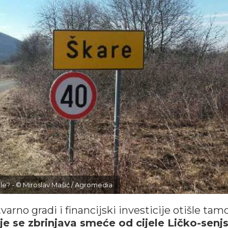
jele? - © Miroslav Mašić / Agromedia
rno gradi i financijski investicije otišle tamo
e se zbrinjava smeće od cijele Ličko-senj