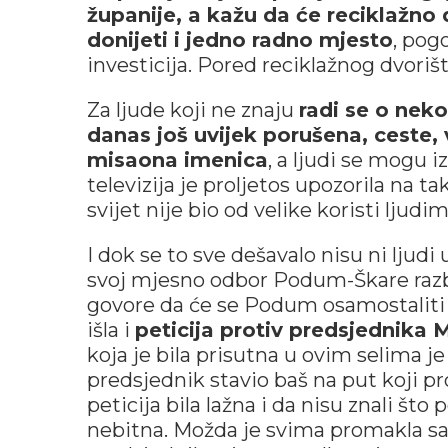
županije, a kažu da će reciklažno
donijeti i jedno radno mjesto
, pog
investicija. Pored reciklažnog dvorišt
Za ljude koji ne znaju
radi se o neko
danas još uvijek porušena, ceste, 
misaona imenica
, a ljudi se mogu 
televizija je proljetos upozorila na tak
svijet nije bio od velike koristi ljud
I dok se to sve dešavalo nisu ni ljud
svoj mjesno odbor Podum-Škare razb
govore da će se Podum osamostaliti
išla i
peticija protiv predsjednika
koja je bila prisutna u ovim selima j
predsjednik stavio baš na put koji pr
peticija bila lažna i da nisu znali što 
nebitna. Možda je svima promakla sam