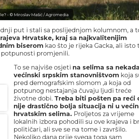
jele? - © Miroslav Mašić / Agromedia
ji put i stali sa poslijednjom kolumnom, a t
rajeva Hrvatske, kraj sa najkvalitenijim
odnim biserom
kao što je rijeka Gacka, ali isto
u potpunosti promjenili.
To se najviše osjeti
na selima sa nekad
većinski srpskim stanovništvom
koja s
pred demografskim slomom ,a koja od
potpunog nestajanja čuvaju ljudi treće
životne dobi.
Treba biti pošten pa reći 
nije drastično bolja situacija ni u većin
hrvatskim selima.
Proljetos za vrijeme
lokalnih izbora pohodili su ove krajeva i b
političari, ali sve se na tome i završilo.
Nekoliko dana prije svega toga sam