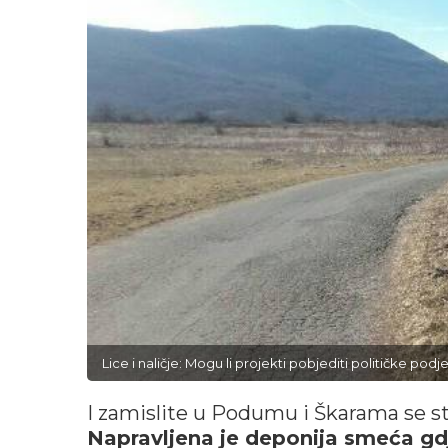
Lice i naličje: Mogu li projekti pobjediti političke pod
I zamislite u Podumu i Škarama se stva
Napravljena je deponija smeća gdj