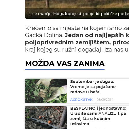
Lice i naličje: Mogu li projekti pobjediti političke pod
Krećemo sa mjesta na kojem smo zadn
Gacka Dolina.
Jedan od najljepših k
poljoprivrednim zemljištem, prir
kraj kojeg su ružni događaji iza nas 
MOŽDA VAS ZANIMA
Septembar je stigao:
Vreme je za pojačane
radove u bašti
AGROKUTAK
03/09/2024
BESPLATNO i jednostavno:
Uradite sami ANALIZU tipa
zemljišta u kućnim
uslovima