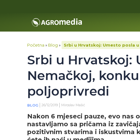
Početna
»
Blog
»
Srbi u Hrvatskoj: Umesto posla u
Srbi u Hrvatskoj:
Nemačkoj, konkur
poljoprivredi
26/12/2019
Miroslav Mašić
BLOG
Nakon 6 mjeseci pauze, evo nas op
nastavljamo sa pričama iz zavičaja
pozitivnim stvarima i iskustvima k
ćete ih naći u medijima.