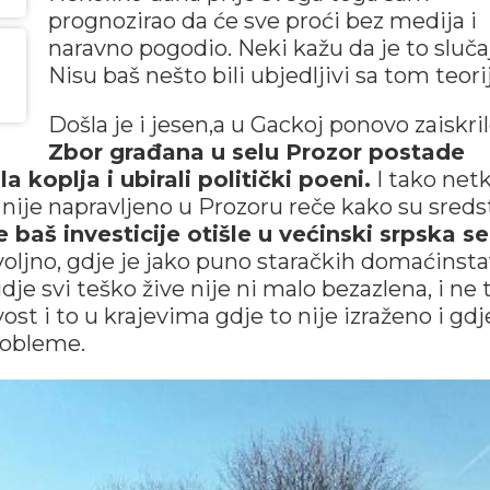
prognozirao da će sve proći bez medija i
naravno pogodio. Neki kažu da je to sluča
Nisu baš nešto bili ubjedljivi sa tom teor
Došla je i jesen,a u Gackoj ponovo zaiskril
Zbor građana u selu Prozor postade
koplja i ubirali politički poeni.
I tako net
ije napravljeno u Prozoru reče kako su sreds
 baš investicije otišle u većinski srpska se
ljno, gdje je jako puno staračkih domaćinst
dje svi teško žive nije ni malo bezazlena, i ne 
ost i to u krajevima gdje to nije izraženo i gdj
probleme.