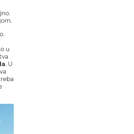
jno.
ijom.
o.
ko u
tva
la
. U
ava
treba
e