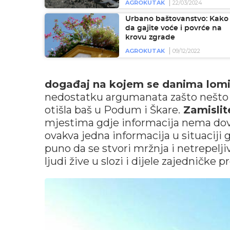
AGROKUTAK
22/03/2024
Urbano baštovanstvo: Kako
da gajite voće i povrće na
krovu zgrade
AGROKUTAK
09/12/2022
događaj na kojem se danima lomila 
nedostatku argumanata zašto nešto n
otišla baš u Podum i Škare.
Zamislite
mjestima gdje informacija nema dovo
ovakva jedna informacija u situaciji g
puno da se stvori mržnja i netrepeljiv
ljudi žive u slozi i dijele zajedničke 