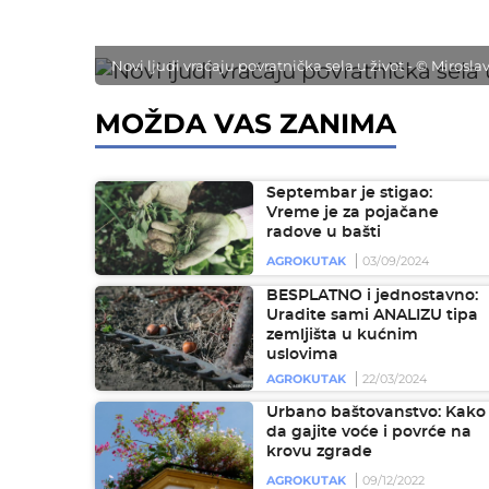
Novi ljudi vraćaju povratnička sela u život - © Miros
MOŽDA VAS ZANIMA
Septembar je stigao:
Vreme je za pojačane
radove u bašti
AGROKUTAK
03/09/2024
BESPLATNO i jednostavno:
Uradite sami ANALIZU tipa
zemljišta u kućnim
uslovima
AGROKUTAK
22/03/2024
Urbano baštovanstvo: Kako
da gajite voće i povrće na
krovu zgrade
AGROKUTAK
09/12/2022