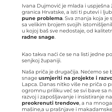
Ivana Dujmović je mlada i uspješna ž
granica Hrvatske, a isti ti putevi i 
pune problema
. Sva znanja koja je s
sa velikim brojem svojih istomišljeni
u kojoj baš sve nedostaje, od kalite
radne snage
.
Kao takva naći će se na listi jedne p
senjkoj županiji.
Naša priča je drugačija. Nećemo se b
snage
usmjeriti na projekte i razvo
Lapca. Danas nitko više ne priča o pr
ogromnu priliku već se svi bave sa n
razvoj i zapošljavanje i insistiranj
preokrenuti trendove
, a na mnoga 
mašine,a u prašnjave i makadamske p