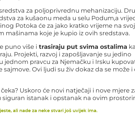
sredstva za poljoprivrednu mehanizaciju. Dru
edstva za kušaonu meda u selu Podum,a vrijed
binog Potoka će za jako kratko vrijeme na svo
m mašinama koje je kupio iz ovih sredstava.
e puno više i
trasiraju put svima ostalima
k
ju. Projekti, razvoj i zapošljavanje su jedino
a u jednom pravcu za Njemačku i Irsku kupovat
ke sajmove. Ovi ljudi su živ dokaz da se može i
 čeka? Uskoro će novi natječaji i nove mjere z
u siguran istanak i opstanak na ovim prostor
ste, ali nade za neke stvari još uvijek ima.