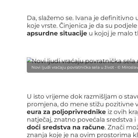
Da, slažemo se. Ivana je definitivno u
koje vrste. Činjenica je da su podjele
apsurdne situacije
u kojoj je malo 
Novi ljudi vraćaju povratnička sela u život - © Miros
U isto vrijeme dok razmišljam o sta
promjena, do mene stižu pozitivne vi
eura za poljoprivrednike
iz ovih kr
natječaj, znatno povećala sredstva i
doći sredstva na račune
. Znači mož
znanja koje je na ovim prostorima k