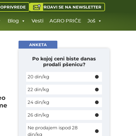
PRIJAVI SE NA NEWSLETTER
JOPRIVREDE
Blog
Vesti
AGRO PRIČE
Još
ANKETA
Po kojoj ceni biste danas
prodali pšenicu?
20 din/kg
22 din/kg
eo
24 din/kg
eme
26 din/kg
Ne prodajem ispod 28
din/kg