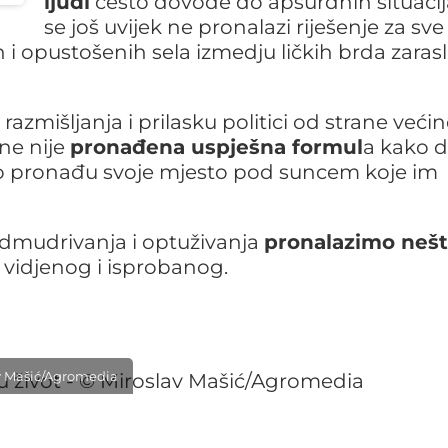
ljudi
često dovode do apsurdnih situacij
se još uvijek ne pronalazi riješenje za sve
h i opustošenih sela izmedju ličkih brda zarasl
zmišljanja i prilasku politici od strane veći
ne nije
pronađena uspješna formul
a kako 
no pronađu svoje mjesto pod suncem koje im
nadmudrivanja i optuživanja
pronalazimo neš
vidjenog i isprobanog.
lav Mašić/Agromedia