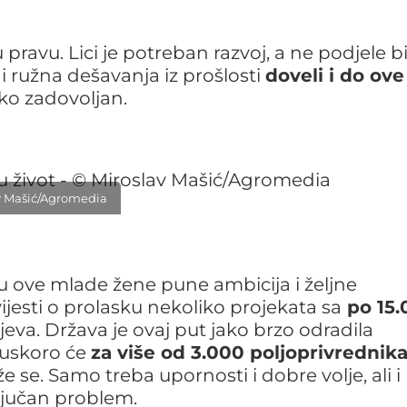
 pravu. Lici je potreban razvoj, a ne podjele b
 i ružna dešavanja iz prošlosti
doveli i do ove
tko zadovoljan.
lav Mašić/Agromedia
vu ove mlade žene pune ambicija i željne
jesti o prolasku nekoliko projekata sa
po 15.
ajeva. Država je ovaj put jako brzo odradila
 uskoro će
za više od 3.000 poljoprivrednik
e se. Samo treba upornosti i dobre volje, ali i
ljučan problem.