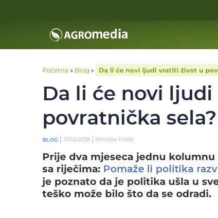
Početna
»
Blog
»
Da li će novi ljudi vratiti život u po
Da li će novi ljudi 
povratnička sela?
13/02/2019
Miroslav Mašić
BLOG
Prije dva mjeseca jednu kolumnu k
sa riječima:
Pomaže li politika raz
je poznato da je politika ušla u sv
teško može bilo što da se odradi.