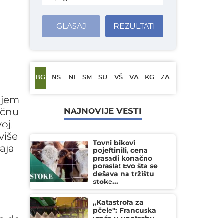
GLASAJ
REZULTATI
BG
NS
NI
SM
SU
VŠ
VA
KG
ZA
anjem
tičnu
NAJNOVIJE VESTI
oj.
više
Tovni bikovi
aja
pojeftinili, cena
prasadi konačno
porasla! Evo šta se
dešava na tržištu
stoke...
„Katastrofa za
pčele": Francuska