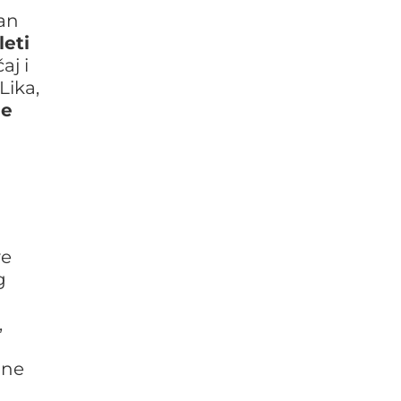
Van
leti
aj i
Lika,
ne
ve
g
,
dne