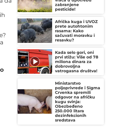
a da
vraća u upotrebu
zabranjene
pesticide!
ih
Afrička kuga i UVOZ
prete autohtonim
rasama: Kako
ne?
sačuvati moravku i
resavku?
da
Kada selo gori, oni
prvi stižu: Više od 78
miliona dinara za
dobrovoljna
to
vatrogasna društva!
Ministarstvo
poljoprivrede i Sigma
Crvenka spremili
odgovor na afričku
kugu svinja:
Obezbeđeno
250.000 litara
dezinfekcionih
sredstava