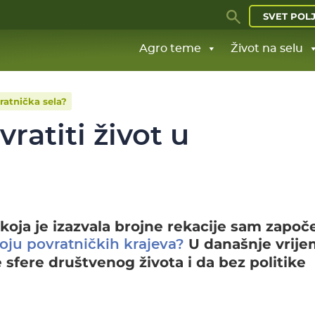
SVET POL
Agro teme
Život na selu
vratnička sela?
vratiti život u
oja je izazvala brojne rekacije sam započ
U današnje vrij
voju povratničkih krajeva?
e sfere društvenog života i da bez politike