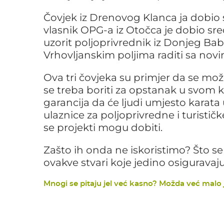
Čovjek iz Drenovog Klanca ja dobio 
vlasnik OPG-a iz Otočca je dobio sr
uzorit poljoprivrednik iz Donjeg Ba
Vrhovljanskim poljima raditi sa novi
Ova tri čovjeka su primjer da se mož
se treba boriti za opstanak u svom kra
garancija da će ljudi umjesto karat
ulaznice za poljoprivredne i turistič
se projekti mogu dobiti.
Zašto ih onda ne iskoristimo? Što se
ovakve stvari koje jedino osiguravaj
Mnogi se pitaju jel već kasno? Možda već malo je