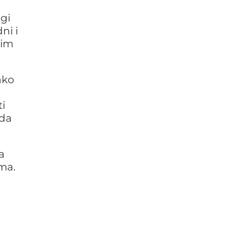
gi
ni i
jim
ako
i
 da
a
ima.