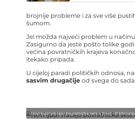
brojnije probleme i za sve više pusti
šumom.
Jel možda najveći problem u načinu ra
Zasigurno da jeste pošto tolike godi
većina povratničkih krajeva konač
itekako pripada.
U cijeloj paradi političkih odnosa, 
sasvim drugačije
od svega do sada 
Novi ljudi vraćaju povratnička sela u život - © Miros