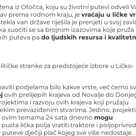
ena iz Otočca, koju su životni putevi odveli 
ljubav prema rodnom kraju, je
vraćaju u ličke vr
tekla van države riješila je prenjeti u svoj zavič
ka suočiti se sa brojnim izazovima koje pruža 
tnih puteva pa
do ljudskih resursa i kvalitet
olitičke stranke za predstojeće izbore u Ličko-
aviti podjelama bilo kakve vrste, već ćemo s
j
ovih prelijepih krajeva od Novalje do Donje
ojektima i razvoju ovih krajeva koji pružaju
ekim prevaziđenim stvarima. Jedino, projekti
e na ovim temama 24 sata dnevno
mogu
pusta lička polja vratiti traktore i poljoprivre
uteve dječiji plač kojeg sve više nedostaje.