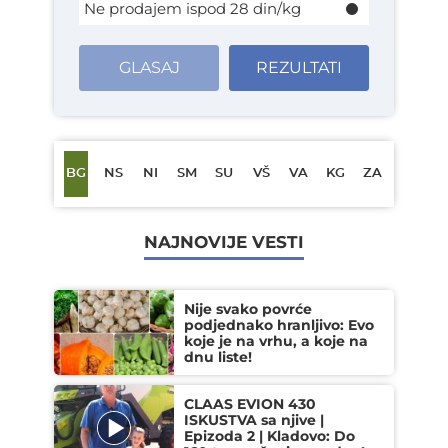
Ne prodajem ispod 28 din/kg
GLASAJ
REZULTATI
BG
NS
NI
SM
SU
VŠ
VA
KG
ZA
NAJNOVIJE VESTI
Nije svako povrće
podjednako hranljivo: Evo
koje je na vrhu, a koje na
dnu liste!
CLAAS EVION 430
ISKUSTVA sa njive |
Epizoda 2 | Kladovo: Do