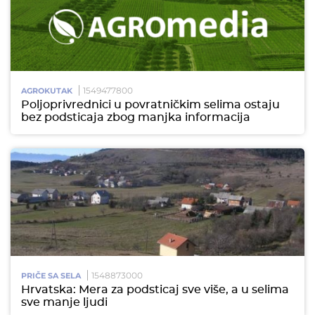
1549477800
AGROKUTAK
Poljoprivrednici u povratničkim selima ostaju
bez podsticaja zbog manjka informacija
1548873000
PRIČE SA SELA
Hrvatska: Mera za podsticaj sve više, a u selima
sve manje ljudi