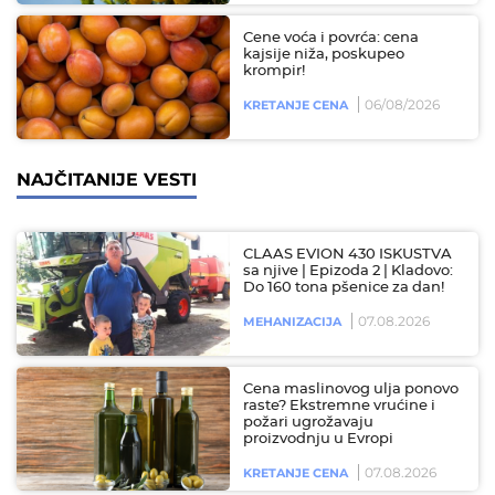
Cene voća i povrća: cena
kajsije niža, poskupeo
krompir!
06/08/2026
KRETANJE CENA
NAJČITANIJE VESTI
CLAAS EVION 430 ISKUSTVA
sa njive | Epizoda 2 | Kladovo:
Do 160 tona pšenice za dan!
07.08.2026
MEHANIZACIJA
Cena maslinovog ulja ponovo
raste? Ekstremne vrućine i
požari ugrožavaju
proizvodnju u Evropi
07.08.2026
KRETANJE CENA