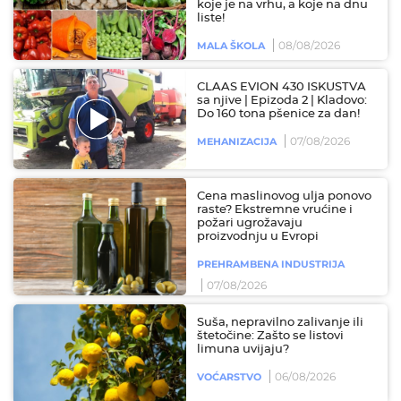
koje je na vrhu, a koje na dnu
liste!
08/08/2026
MALA ŠKOLA
CLAAS EVION 430 ISKUSTVA
sa njive | Epizoda 2 | Kladovo:
Do 160 tona pšenice za dan!
07/08/2026
MEHANIZACIJA
Cena maslinovog ulja ponovo
raste? Ekstremne vrućine i
požari ugrožavaju
proizvodnju u Evropi
PREHRAMBENA INDUSTRIJA
07/08/2026
Suša, nepravilno zalivanje ili
štetočine: Zašto se listovi
limuna uvijaju?
06/08/2026
VOĆARSTVO