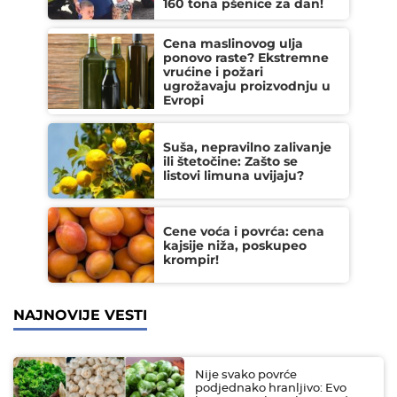
160 tona pšenice za dan!
Cena maslinovog ulja
ponovo raste? Ekstremne
vrućine i požari
ugrožavaju proizvodnju u
Evropi
Suša, nepravilno zalivanje
ili štetočine: Zašto se
listovi limuna uvijaju?
Cene voća i povrća: cena
kajsije niža, poskupeo
krompir!
NAJNOVIJE VESTI
Nije svako povrće
podjednako hranljivo: Evo