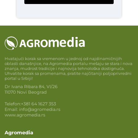
Hvatajući korak sa vremenom u jednoj od najdinamičnijih
oblasti današnjice, na Agromedia portalu mešaju se stara i nova
znanja, mudrost tradicije i najnovija tehnološka dostignuća.
Uhvatite korak sa promenama, pratite najčitaniji poljoprivredni
portal u Srbiji!
Dr Ivana Ribara 84, VI/26
11070 Novi Beograd
Telefon:
+381 64 1627 353
Email:
info@agromedia.rs
www.agromedia.rs
Agromedia