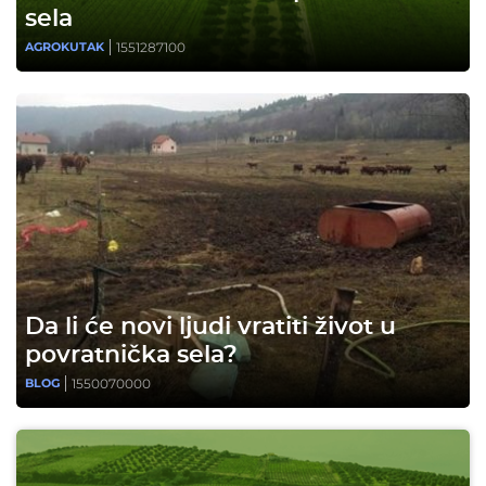
sela
1551287100
AGROKUTAK
Da li će novi ljudi vratiti život u
povratnička sela?
1550070000
BLOG