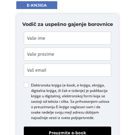
E-KNJIGA
Vodič za uspešno gajenje borovnice
Elektronska knjiga (e-book, e-knjiga, eknjiga,
digitalna knjiga, ili čak e-izdanje) je publikacija
knjige u digitalnoj, elektronskoj formi koja se
sastoji od teksta i slika. Sa prihvatanjem uslova
o
preuzimanju E-knjige
saglasan sam i da
svake nedelje svoju mejl adresu dobijam
najvažnije vesti iz sveta poljoprivrede.
Preuzmite e-book