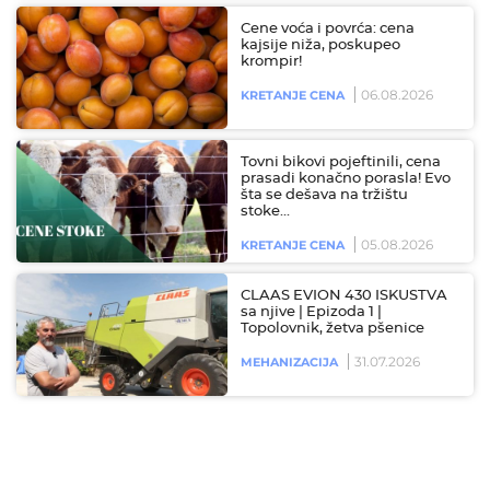
Cene voća i povrća: cena
kajsije niža, poskupeo
krompir!
06.08.2026
KRETANJE CENA
Tovni bikovi pojeftinili, cena
prasadi konačno porasla! Evo
šta se dešava na tržištu
stoke…
05.08.2026
KRETANJE CENA
CLAAS EVION 430 ISKUSTVA
sa njive | Epizoda 1 |
Topolovnik, žetva pšenice
31.07.2026
MEHANIZACIJA