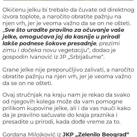
Okićenu jelku bi trebalo da čuvate od direktnog
izvora toplote, a naročito obratite pažnju na
njen vrh, jer je veoma važno da se on ne ošteti.
„
Sve što uradite pravilno za očuvanje vaše
jelke, omogućava joj da kasnije u prirodi
lakše podnese šokove presadnje
, prezimi
zimu i dočeka novu vegetaciju
“, dodao je
gospodin Ivanović iz JP „Srbijašume“.
Grane jelke nije preporučljivo zalivati, a naročito
obratite pažnju na njen vrh, jer je veoma važno
da se on ne ošteti.
Ovaj stručnjak na kraju nam je rekao da svako
od njegovih kolega može da vam pomogne
prilikom kupovine jelke, ali i da vas nauči kako
da je pravilno sačuvate do kraja praznika i
presadite u prirodi, kada dođe vreme za to.
Gordana Milojković iz
JKP „Zelenilo Beograd“