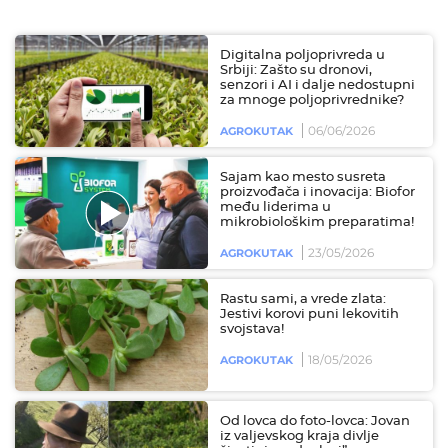
Digitalna poljoprivreda u
Srbiji: Zašto su dronovi,
senzori i AI i dalje nedostupni
za mnoge poljoprivrednike?
06/06/2026
AGROKUTAK
Sajam kao mesto susreta
proizvođača i inovacija: Biofor
među liderima u
mikrobiološkim preparatima!
23/05/2026
AGROKUTAK
Rastu sami, a vrede zlata:
Jestivi korovi puni lekovitih
svojstava!
18/05/2026
AGROKUTAK
Od lovca do foto-lovca: Jovan
iz valjevskog kraja divlje