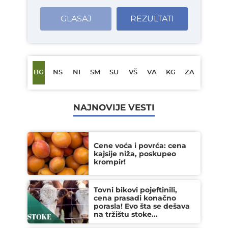
GLASAJ
REZULTATI
BG
NS
NI
SM
SU
VŠ
VA
KG
ZA
NAJNOVIJE VESTI
Cene voća i povrća: cena
kajsije niža, poskupeo
krompir!
Tovni bikovi pojeftinili,
cena prasadi konačno
porasla! Evo šta se dešava
na tržištu stoke...