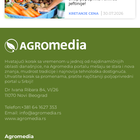
jeftinije!
30.07.2026
KRETANJE CENA
Hvatajući korak sa vremenom u jednoj od najdinamičnijih
oblasti današnjice, na Agromedia portalu mešaju se stara i nova
znanja, mudrost tradicije i najnovija tehnološka dostignuća.
Uhvatite korak sa promenama, pratite najčitaniji poljoprivredni
portal u Srbiji!
Dr Ivana Ribara 84, VI/26
11070 Novi Beograd
Telefon:
+381 64 1627 353
Email:
info@agromedia.rs
www.agromedia.rs
Agromedia