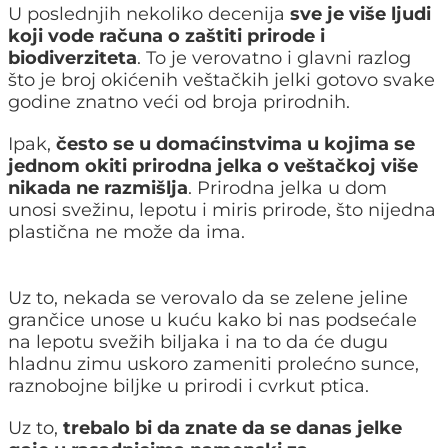
U poslednjih nekoliko decenija
sve je više ljudi
koji vode računa o zaštiti prirode i
biodiverziteta
. To je verovatno i glavni razlog
što je broj okićenih veštačkih jelki gotovo svake
godine znatno veći od broja prirodnih.
Ipak,
često se u domaćinstvima u kojima se
jednom okiti prirodna jelka o veštačkoj više
nikada ne razmišlja
. Prirodna jelka u dom
unosi svežinu, lepotu i miris prirode, što nijedna
plastična ne može da ima.
Uz to, nekada se verovalo da se zelene jeline
grančice unose u kuću kako bi nas podsećale
na lepotu svežih biljaka i na to da će dugu
hladnu zimu uskoro zameniti prolećno sunce,
raznobojne biljke u prirodi i cvrkut ptica.
Uz to,
trebalo bi da znate da se danas jelke