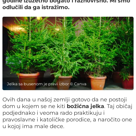
godine izuzetno bogato i raznovrsno. Mi smo
odlučili da ga istražimo.
Jelka sa busenom je pravi izbor © Canva
Ovih dana u našoj zemlji gotovo da ne postoji
dom u kojem se ne kiti
božićna jelka
. Taj običaj
podjednako i veoma rado praktikuju i
pravoslavne i katoličke porodice, a naročito one
u kojoj ima male dece.