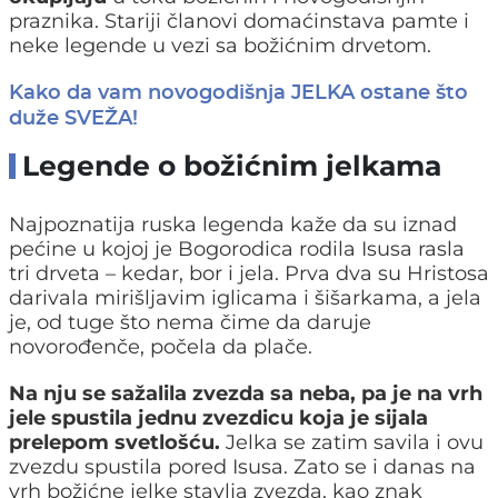
praznika. Stariji članovi domaćinstava pamte i
neke legende u vezi sa božićnim drvetom.
Kako da vam novogodišnja JELKA ostane što
duže SVEŽA!
Legende o božićnim jelkama
Najpoznatija ruska legenda kaže da su iznad
pećine u kojoj je Bogorodica rodila Isusa rasla
tri drveta – kedar, bor i jela. Prva dva su Hristosa
darivala mirišljavim iglicama i šišarkama, a jela
je, od tuge što nema čime da daruje
novorođenče, počela da plače.
Na nju se sažalila zvezda sa neba, pa je na vrh
jele spustila jednu zvezdicu koja je sijala
prelepom svetlošću.
Jelka se zatim savila i ovu
zvezdu spustila pored Isusa. Zato se i danas na
vrh božićne jelke stavlja zvezda, kao znak