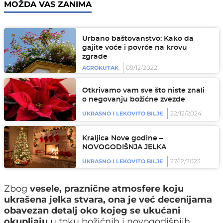
MOŽDA VAS ZANIMA
Urbano baštovanstvo: Kako da
gajite voće i povrće na krovu
zgrade
09/12/2022
AGROKUTAK
Otkrivamo vam sve što niste znali
o negovanju božićne zvezde
22/12/2024
UKRASNO I LEKOVITO BILJE
Kraljica Nove godine –
NOVOGODIŠNJA JELKA
27/12/2023
UKRASNO I LEKOVITO BILJE
Zbog
vesele, praznične atmosfere koju
ukrašena jelka stvara, ona je već decenijama
obavezan detalj oko kojeg se ukućani
okupljaju
u toku božićnih i novogodišnjih