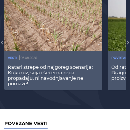
VESTI
03.08.2026
POVRTARS
Ratari strepe od najgoreg scenarija:
Od rata
Kukuruz, soja i šećerna repa
Dragomi
propadaju, ni navodnjavanje ne
proizvo
pomaže!
POVEZANE VESTI