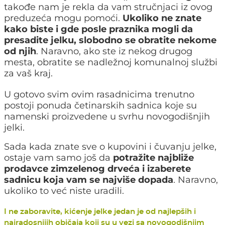
takođe nam je rekla da vam stručnjaci iz ovog
preduzeća mogu pomoći.
Ukoliko ne znate
kako biste i gde posle praznika mogli da
presadite jelku, slobodno se obratite nekome
od njih
. Naravno, ako ste iz nekog drugog
mesta, obratite se nadležnoj komunalnoj službi
za vaš kraj.
U gotovo svim ovim rasadnicima trenutno
postoji ponuda četinarskih sadnica koje su
namenski proizvedene u svrhu novogodišnjih
jelki.
Sada kada znate sve o kupovini i čuvanju jelke,
ostaje vam samo još da
potražite najbliže
prodavce zimzelenog drveća i izaberete
sadnicu koja vam se najviše dopada
. Naravno,
ukoliko to već niste uradili.
I ne zaboravite, kićenje jelke jedan je od najlepših i
najradosnijih običaja koji su u vezi sa novogodišnjim