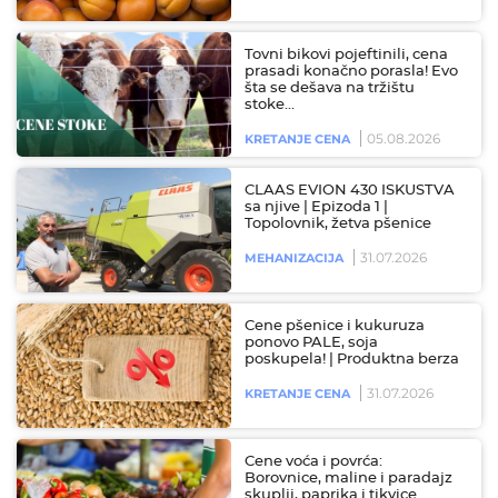
Tovni bikovi pojeftinili, cena
prasadi konačno porasla! Evo
šta se dešava na tržištu
stoke…
05.08.2026
KRETANJE CENA
CLAAS EVION 430 ISKUSTVA
sa njive | Epizoda 1 |
Topolovnik, žetva pšenice
31.07.2026
MEHANIZACIJA
Cene pšenice i kukuruza
ponovo PALE, soja
poskupela! | Produktna berza
31.07.2026
KRETANJE CENA
Cene voća i povrća:
Borovnice, maline i paradajz
skuplji, paprika i tikvice