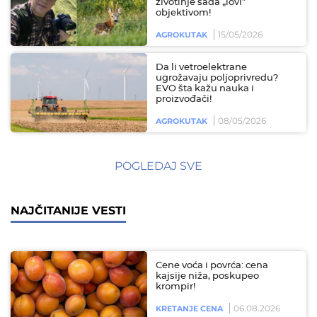
životinje sada „lovi”
objektivom!
15/05/2026
AGROKUTAK
Da li vetroelektrane
ugrožavaju poljoprivredu?
EVO šta kažu nauka i
proizvođači!
08/05/2026
AGROKUTAK
POGLEDAJ SVE
NAJČITANIJE VESTI
Cene voća i povrća: cena
kajsije niža, poskupeo
krompir!
06.08.2026
KRETANJE CENA