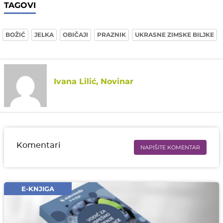
TAGOVI
BOŽIĆ
JELKA
OBIČAJI
PRAZNIK
UKRASNE ZIMSKE BILJKE
Ivana Lilić, Novinar
Komentari
NAPIŠITE KOMENTAR
Ime i prezime* obavezno
Email* obavezno
E-KNJIGA
Komentar* obavezno