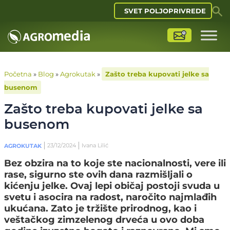
SVET POLJOPRIVREDE
Početna
»
Blog
»
Agrokutak
»
Zašto treba kupovati jelke sa
busenom
Zašto treba kupovati jelke sa
busenom
23/12/2024
Ivana Lilić
AGROKUTAK
Bez obzira na to koje ste nacionalnosti, vere ili
rase, sigurno ste ovih dana razmišljali o
kićenju jelke. Ovaj lepi običaj postoji svuda u
svetu i asocira na radost, naročito najmlađih
ukućana. Zato je tržište prirodnog, kao i
veštačkog zimzelenog drveća u ovo doba