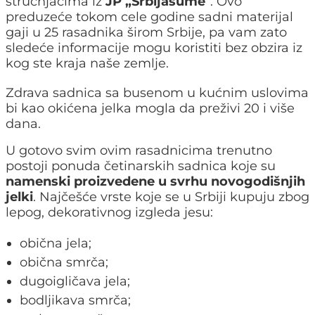
stručnjacima iz
JP „Srbijašume
“. Ovo
preduzeće tokom cele godine sadni materijal
gaji u 25 rasadnika širom Srbije, pa vam zato
sledeće informacije mogu koristiti bez obzira iz
kog ste kraja naše zemlje.
Zdrava sadnica sa busenom u kućnim uslovima
bi kao okićena jelka mogla da preživi 20 i više
dana.
U gotovo svim ovim rasadnicima trenutno
postoji ponuda četinarskih sadnica koje su
namenski proizvedene u svrhu novogodišnjih
jelki
. Najčešće vrste koje se u Srbiji kupuju zbog
lepog, dekorativnog izgleda jesu:
obična jela;
obična smrča;
dugoigličava jela;
bodljikava smrča;