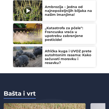
Ambrozija – jedna od
najnepoželjnijih biljaka na
našim imanjima!
„Katastrofa za pčele":
Francuska vraća u
upotrebu zabranjene
pesticide!
Afrička kuga i UVOZ prete
autohtonim rasama: Kako
sačuvati moravku i
resavku?
Bašta i vrt