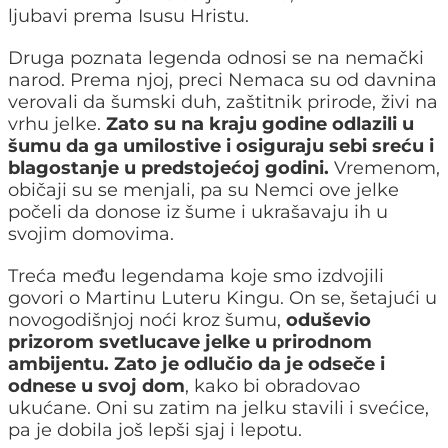
ljubavi prema Isusu Hristu.
Druga poznata legenda odnosi se na nemački
narod. Prema njoj, preci Nemaca su od davnina
verovali da šumski duh, zaštitnik prirode, živi na
vrhu jelke.
Zato su na kraju godine odlazili u
šumu da ga umilostive i osiguraju sebi sreću i
blagostanje u predstojećoj godini.
Vremenom,
običaji su se menjali, pa su Nemci ove jelke
počeli da donose iz šume i ukrašavaju ih u
svojim domovima.
Treća među legendama koje smo izdvojili
govori o Martinu Luteru Kingu. On se, šetajući u
novogodišnjoj noći kroz šumu,
oduševio
prizorom svetlucave jelke u prirodnom
ambijentu. Zato je odlučio da je odseče i
odnese u svoj dom
, kako bi obradovao
ukućane. Oni su zatim na jelku stavili i svećice,
pa je dobila još lepši sjaj i lepotu.