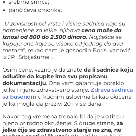
srebrna smrča;
pančićeva omorika.
„
U zavisnosti od vrste i visine sadnica koje su
namenjene za jelke, njihova
cena može da
iznosi od 800 do 2.500 dinara.
Najčešće se
kupuju one koje su visoke od jednog do dva
metara
“, rekao nam je gospodin Boris Ivanović
iz JP „Srbijašume“.
Osim cene, važno je da znate
da li sadnica koju
odlučite da kupite ima svu propisanu
dokumentaciju
. Ona vam garantuje poreklo
jelke i njeno zdravstveno stanje.
Zdrava sadnica
u kućnim uslovima bi kao okićena
sa busenom
jelka mogla da preživi 20 i više dana.
Nakon tog vremena trebalo bi da je vratite u
njeno prirodno okruženje. S druge strane,
za
jelke čije se zdravstveno stanje ne zna, ne