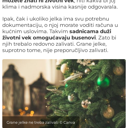
možete znati ni životni vek
, niti kakva bi joj
klima i nadmorska visina kasnije odgovarala.
Ipak, čak i ukoliko jelka ima svu potrebnu
dokumentaciju, o njoj morate voditi računa u
kućnim uslovima. Takvim
sadnicama duži
životni vek omogućavaju busenovi
. Zato bi
njih trebalo redovno zalivati. Grane jelke,
suprotno tome, nije preporučljivo zalivati.
Grane jelke ne treba zalivati © Canva