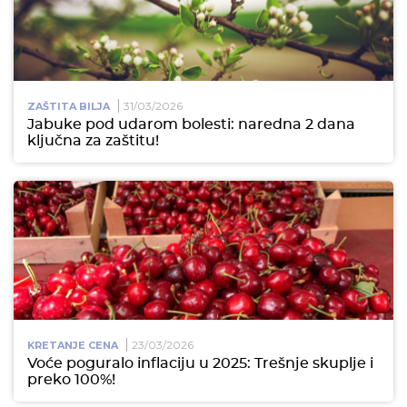
31/03/2026
ZAŠTITA BILJA
Jabuke pod udarom bolesti: naredna 2 dana
ključna za zaštitu!
23/03/2026
KRETANJE CENA
Voće poguralo inflaciju u 2025: Trešnje skuplje i
preko 100%!