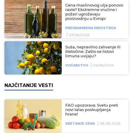
Cena maslinovog ulja ponovo
raste? Ekstremne vrućine i
požari ugrožavaju
proizvodnju u Evropi
PREHRAMBENA INDUSTRIJA
07/08/2026
Suša, nepravilno zalivanje ili
štetočine: Zašto se listovi
limuna uvijaju?
06/08/2026
VOĆARSTVO
NAJČITANIJE VESTI
FAO upozorava: Svetu preti
novi talas poskupljenja
hrane!
08.08.2026
KRETANJE CENA