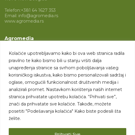
Telefon:
+381 64 1627 353
Email:
info@agromedia.rs
www.agromedia.rs
Agromedia
O nama
Kolačiće upotrebljavamo kako bi ova web stranica radila
Svet poljoprivrede
pravilno te kako bismo bili u stanju vršiti dalja
Marketing usluge
unapređenja stranice sa svrhom poboljšavanja vašeg
korisničkog iskustva, kako bismo personalizovali sadržaj i
Tražimo saradnike
oglase, omogućili funkcionalnost društvenih medija i
analizirali promet. Nastavkom korištenja naših internet
Kontakt
stranica prihvatate upotrebu kolačića. “Prihvati sve”,
znači da prihvatate sve kolačiće. Takođe, možete
Kontakt
posetiti "Podešavanja kolačića" Kako biste podesili šta
želite.
Prihvati Sve