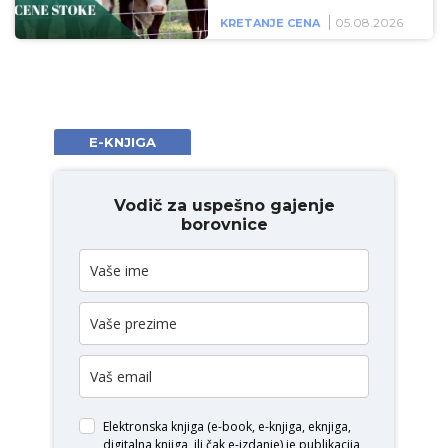
05.08.2026
KRETANJE CENA
E-KNJIGA
Vodič za uspešno gajenje
borovnice
Elektronska knjiga (e-book, e-knjiga, eknjiga,
digitalna knjiga, ili čak e-izdanje) je publikacija