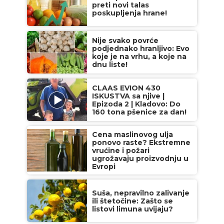
preti novi talas
poskupljenja hrane!
Nije svako povrće
podjednako hranljivo: Evo
koje je na vrhu, a koje na
dnu liste!
CLAAS EVION 430
ISKUSTVA sa njive |
Epizoda 2 | Kladovo: Do
160 tona pšenice za dan!
Cena maslinovog ulja
ponovo raste? Ekstremne
vrućine i požari
ugrožavaju proizvodnju u
Evropi
Suša, nepravilno zalivanje
ili štetočine: Zašto se
listovi limuna uvijaju?