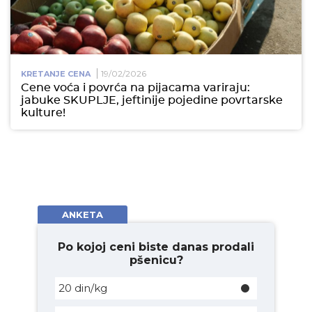
19/02/2026
KRETANJE CENA
Cene voća i povrća na pijacama variraju:
jabuke SKUPLJE, jeftinije pojedine povrtarske
kulture!
ANKETA
Po kojoj ceni biste danas prodali
pšenicu?
20 din/kg