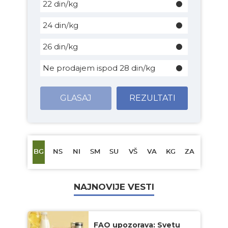
22 din/kg
24 din/kg
26 din/kg
Ne prodajem ispod 28 din/kg
GLASAJ
REZULTATI
BG
NS
NI
SM
SU
VŠ
VA
KG
ZA
NAJNOVIJE VESTI
FAO upozorava: Svetu