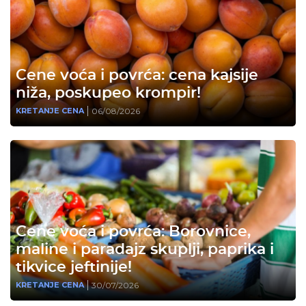
Cene voća i povrća: cena kajsije
niža, poskupeo krompir!
06/08/2026
KRETANJE CENA
Cene voća i povrća: Borovnice,
maline i paradajz skuplji, paprika i
tikvice jeftinije!
30/07/2026
KRETANJE CENA