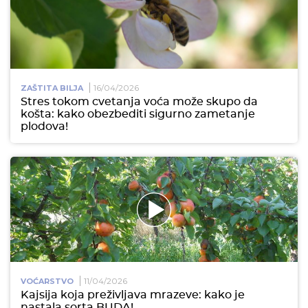
16/04/2026
ZAŠTITA BILJA
Stres tokom cvetanja voća može skupo da
košta: kako obezbediti sigurno zametanje
plodova!
11/04/2026
VOĆARSTVO
Kajsija koja preživljava mrazeve: kako je
nastala sorta BUDA!