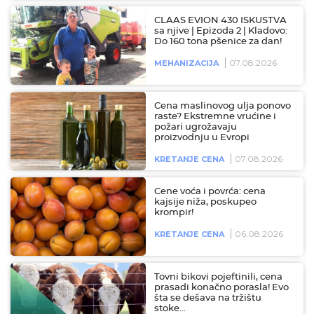
CLAAS EVION 430 ISKUSTVA
sa njive | Epizoda 2 | Kladovo:
Do 160 tona pšenice za dan!
07.08.2026
MEHANIZACIJA
Cena maslinovog ulja ponovo
raste? Ekstremne vrućine i
požari ugrožavaju
proizvodnju u Evropi
07.08.2026
KRETANJE CENA
Cene voća i povrća: cena
kajsije niža, poskupeo
krompir!
06.08.2026
KRETANJE CENA
Tovni bikovi pojeftinili, cena
prasadi konačno porasla! Evo
šta se dešava na tržištu
stoke…