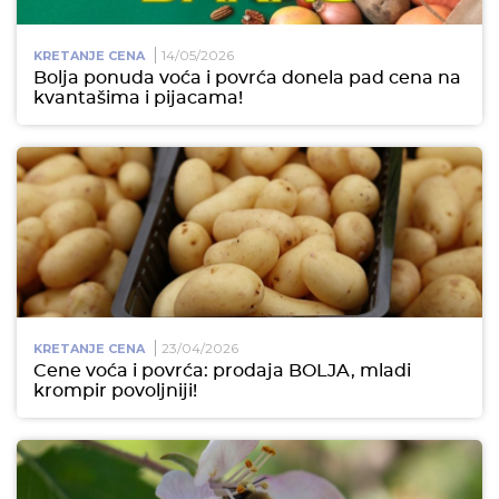
14/05/2026
KRETANJE CENA
Bolja ponuda voća i povrća donela pad cena na
kvantašima i pijacama!
23/04/2026
KRETANJE CENA
Cene voća i povrća: prodaja BOLJA, mladi
krompir povoljniji!