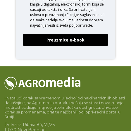
knjige u digitalnoj, elektronskoj formi koja se
sastoji od teksta i slika. Sa prihvatanjem
uslova o
preuzimanju E-knjige
saglasan sam i
da svake nedelje svoju mejl adresu dobijam
najvažnije vesti iz sveta poljoprivrede.
Preuzmite e-book
Hvatajući korak sa vremenom u jednoj od najdinamičnijih oblasti
današnjice, na Agromedia portalu mešaju se stara i nova znanja,
mudrost tradicije i najnovija tehnološka dostignuća. Uhvatite
korak sa promenama, pratite najčitaniji poljoprivredni portal u
Srbiji!
Dr Ivana Ribara 84, VI/26
11070 Novi Beograd