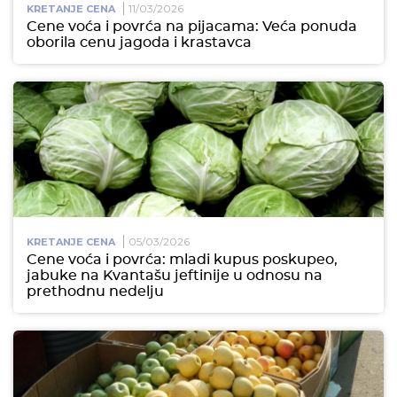
11/03/2026
KRETANJE CENA
Cene voća i povrća na pijacama: Veća ponuda
oborila cenu jagoda i krastavca
05/03/2026
KRETANJE CENA
Cene voća i povrća: mladi kupus poskupeo,
jabuke na Kvantašu jeftinije u odnosu na
prethodnu nedelju