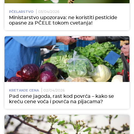
03/04/2026
PČELARSTVO
Ministarstvo upozorava: ne koristiti pesticide
opasne za PČELE tokom cvetanja!
02/04/2026
KRETANJE CENA
Pad cene jagoda, rast kod povrća – kako se
kreću cene voća i povrća na pijacama?