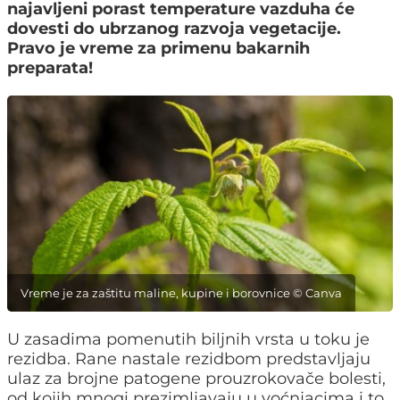
najavljeni porast temperature vazduha će
dovesti do ubrzanog razvoja vegetacije.
Pravo je vreme za primenu bakarnih
preparata!
Vreme je za zaštitu maline, kupine i borovnice © Canva
U zasadima pomenutih biljnih vrsta u toku je
rezidba. Rane nastale rezidbom predstavljaju
ulaz za brojne patogene prouzrokovače bolesti,
od kojih mnogi prezimljavaju u voćnjacima i to