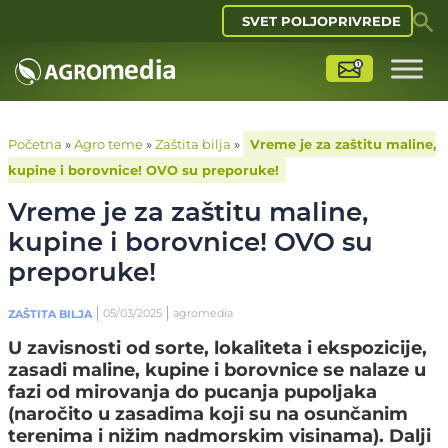
SVET POLJOPRIVREDE
Početna
»
Agro teme
»
Zaštita bilja
»
Vreme je za zaštitu maline,
kupine i borovnice! OVO su preporuke!
Vreme je za zaštitu maline,
kupine i borovnice! OVO su
preporuke!
05/03/2025
agromedia
ZAŠTITA BILJA
U zavisnosti od sorte, lokaliteta i ekspozicije,
zasadi maline, kupine i borovnice se nalaze u
fazi od mirovanja do pucanja pupoljaka
(naročito u zasadima koji su na osunčanim
terenima i nižim nadmorskim visinama). Dalji