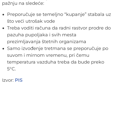
pažnju na sledeće:
Preporučuje se temeljno “kupanje” stabala uz
što veći utrošak vode
Treba voditi računa da radni rastvor prodre do
pazuha pupoljaka i svih mesta
prezimljavanja štetnih organizama
Samo izvođenje tretmana se preporučuje po
suvom i mirnom vremenu, pri čemu
temperatura vazduha treba da bude preko
5°C.
Izvor:
PIS