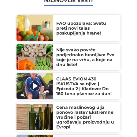
NAJNOVIJE VESTI
FAO upozorava: Svetu
preti novi talas
poskupljenja hrane!
Nije svako povrće
podjednako hranljivo: Evo
koje je na vrhu, a koje na
dnu liste!
CLAAS EVION 430
ISKUSTVA sa njive |
Epizoda 2 | Kladovo: Do
160 tona pšenice za dan!
Cena maslinovog ulja
ponovo raste? Ekstremne
vrućine i požari
ugrožavaju proizvodnju u
Evropi