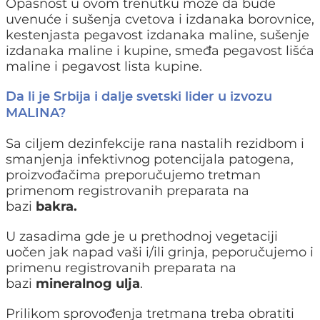
Opasnost u ovom trenutku može da bude
uvenuće i sušenja cvetova i izdanaka borovnice,
kestenjasta pegavost izdanaka maline, sušenje
izdanaka maline i kupine, smeđa pegavost lišća
maline i pegavost lista kupine.
Da li je Srbija i dalje svetski lider u izvozu
MALINA?
Sa ciljem dezinfekcije rana nastalih rezidbom i
smanjenja infektivnog potencijala patogena,
proizvođačima preporučujemo tretman
primenom registrovanih preparata na
bazi
bakra.
U zasadima gde je u prethodnoj vegetaciji
uočen jak napad vaši i/ili grinja, peporučujemo i
primenu registrovanih preparata na
bazi
mineralnog ulja
.
Prilikom sprovođenja tretmana treba obratiti