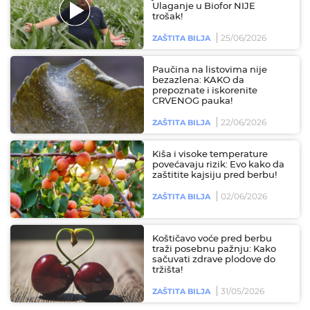
Ulaganje u Biofor NIJE
trošak!
25/06/2026
ZAŠTITA BILJA
Paučina na listovima nije
bezazlena: KAKO da
prepoznate i iskorenite
CRVENOG pauka!
22/06/2026
ZAŠTITA BILJA
Kiša i visoke temperature
povećavaju rizik: Evo kako da
zaštitite kajsiju pred berbu!
02/06/2026
ZAŠTITA BILJA
Koštičavo voće pred berbu
traži posebnu pažnju: Kako
sačuvati zdrave plodove do
tržišta!
31/05/2026
ZAŠTITA BILJA