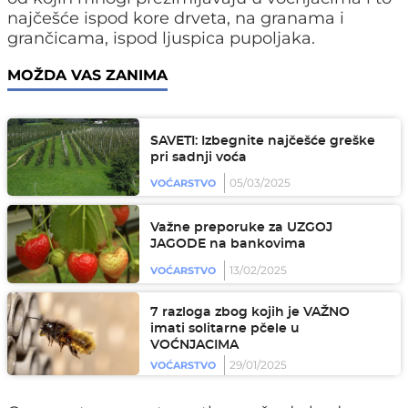
najčešće ispod kore drveta, na granama i
grančicama, ispod ljuspica pupoljaka.
MOŽDA VAS ZANIMA
SAVETI: Izbegnite najčešće greške
pri sadnji voća
05/03/2025
VOĆARSTVO
Važne preporuke za UZGOJ
JAGODE na bankovima
13/02/2025
VOĆARSTVO
7 razloga zbog kojih je VAŽNO
imati solitarne pčele u
VOĆNJACIMA
29/01/2025
VOĆARSTVO