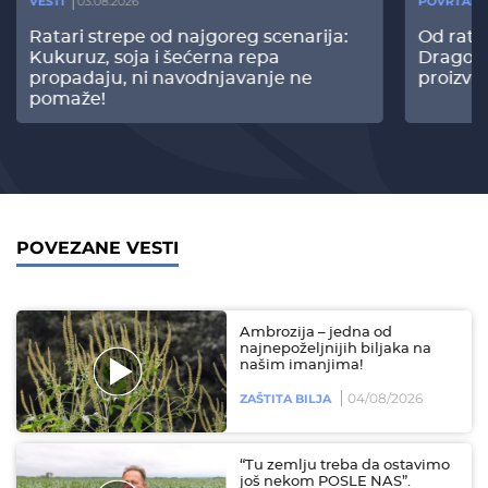
VESTI
03.08.2026
POVRTARS
Ratari strepe od najgoreg scenarija:
Od rata
Kukuruz, soja i šećerna repa
Dragomi
propadaju, ni navodnjavanje ne
proizvo
pomaže!
POVEZANE VESTI
Ambrozija – jedna od
najnepoželjnijih biljaka na
našim imanjima!
04/08/2026
ZAŠTITA BILJA
“Tu zemlju treba da ostavimo
još nekom POSLE NAS”.