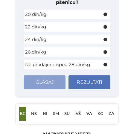
pšenicu?
20 din/kg
22 din/kg
24 din/kg
26 din/kg
Ne prodajem ispod 28 din/kg
GLASAJ
REZULTATI
BG
NS
NI
SM
SU
VŠ
VA
KG
ZA