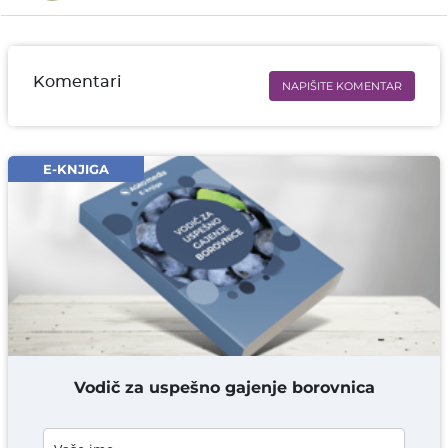
Komentari
NAPIŠITE KOMENTAR
Ime i prezime* obavezno
Email* obavezno
E-KNJIGA
Komentar* obavezno
DODAJ KOMENTAR
Vodič za uspešno gajenje borovnica