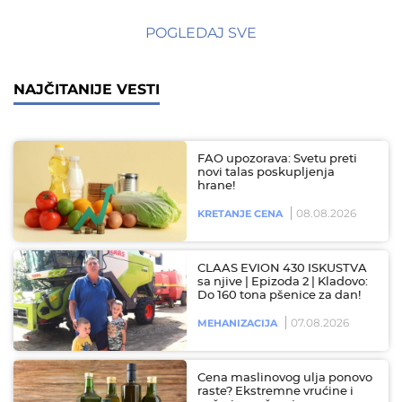
POGLEDAJ SVE
NAJČITANIJE VESTI
FAO upozorava: Svetu preti
novi talas poskupljenja
hrane!
08.08.2026
KRETANJE CENA
CLAAS EVION 430 ISKUSTVA
sa njive | Epizoda 2 | Kladovo:
Do 160 tona pšenice za dan!
07.08.2026
MEHANIZACIJA
Cena maslinovog ulja ponovo
raste? Ekstremne vrućine i