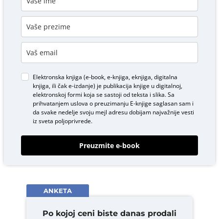
Elektronska knjiga (e-book, e-knjiga, eknjiga, digitalna
knjiga, ili čak e-izdanje) je publikacija knjige u digitalnoj,
elektronskoj formi koja se sastoji od teksta i slika. Sa
prihvatanjem uslova o
preuzimanju E-knjige
saglasan sam i
da svake nedelje svoju mejl adresu dobijam najvažnije vesti
iz sveta poljoprivrede.
Preuzmite e-book
ANKETA
Po kojoj ceni biste danas prodali