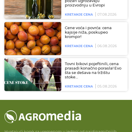
požari ugrožavaju
proizvodnju u Evropi
07.08.2026
KRETANJE CENA
Cene voća i povrća: cena
kajsije niža, poskupeo
krompir!
06.08.2026
KRETANJE CENA
Tovni bikovi pojeftinili, cena
prasadi konačno porasla! Evo
šta se dešava na tržištu
stoke…
05.08.2026
KRETANJE CENA
Hvatajući korak sa vremenom u jednoj od najdinamičnijih