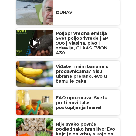
DUNAV
Poljoprivredna emisija
Svet poljoprivrede | EP
986 | Vlasina, pivo i
zdravlje, CLAAS EVION
430
Viđate li mini banane u
prodavnicama? Nisu
ubrane prerano, evo u
čemu je caka!
FAO upozorava: Svetu
preti novi talas
poskupljenja hrane!
Nije svako povrće
podjednako hranljivo: Evo
koje je na vrhu, a koje na