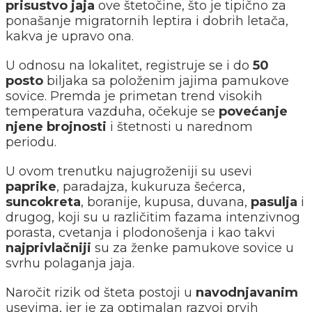
prisustvo jaja
ove štetočine, što je tipično za
ponašanje migratornih leptira i dobrih letača,
kakva je upravo ona.
U odnosu na lokalitet, registruje se i do
50
posto
biljaka sa položenim jajima pamukove
sovice. Premda je primetan trend visokih
temperatura vazduha, očekuje se
povećanje
njene brojnosti
i štetnosti u narednom
periodu.
U ovom trenutku najugroženiji su usevi
paprike
, paradajza, kukuruza šećerca,
suncokreta
, boranije, kupusa, duvana,
pasulja
i
drugog, koji su u različitim fazama intenzivnog
porasta, cvetanja i plodonošenja i kao takvi
najprivlačniji
su za ženke pamukove sovice u
svrhu polaganja jaja.
Naročit rizik od šteta postoji u
navodnjavanim
usevima, jer je za optimalan razvoj prvih