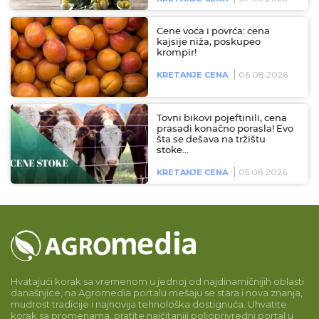
Cene voća i povrća: cena
kajsije niža, poskupeo
krompir!
06.08.2026
KRETANJE CENA
Tovni bikovi pojeftinili, cena
prasadi konačno porasla! Evo
šta se dešava na tržištu
stoke…
05.08.2026
KRETANJE CENA
Hvatajući korak sa vremenom u jednoj od najdinamičnijih oblasti
današnjice, na Agromedia portalu mešaju se stara i nova znanja,
mudrost tradicije i najnovija tehnološka dostignuća. Uhvatite
korak sa promenama, pratite najčitaniji poljoprivredni portal u