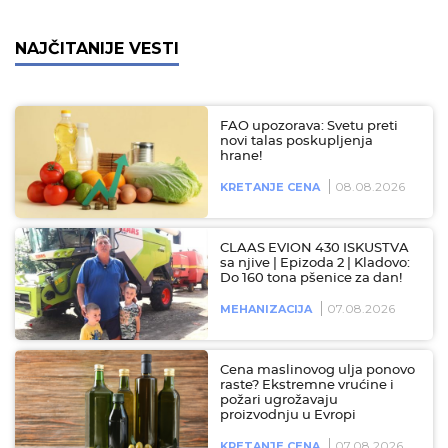
NAJČITANIJE VESTI
FAO upozorava: Svetu preti
novi talas poskupljenja
hrane!
08.08.2026
KRETANJE CENA
CLAAS EVION 430 ISKUSTVA
sa njive | Epizoda 2 | Kladovo:
Do 160 tona pšenice za dan!
07.08.2026
MEHANIZACIJA
Cena maslinovog ulja ponovo
raste? Ekstremne vrućine i
požari ugrožavaju
proizvodnju u Evropi
07.08.2026
KRETANJE CENA