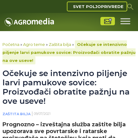
SVET POLJOPRIVREDE
Početna
»
Agro teme
»
Zaštita bilja
»
Očekuje se intenzivno
piljenje larvi pamukove sovice: Proizvođači obratite pažnju
na ove useve!
Očekuje se intenzivno piljenje
larvi pamukove sovice:
Proizvođači obratite pažnju na
ove useve!
09/07/2021
ZAŠTITA BILJA
Prognozno – izveštajna služba zaštite bilja
upozorava sve povrtarske i ratarske