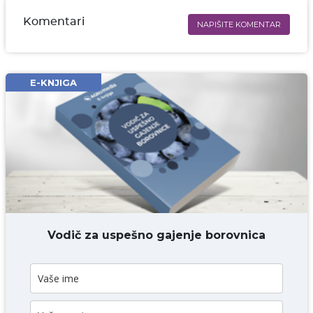
Komentari
NAPIŠITE KOMENTAR
Ime i prezime* obavezno
Email* obavezno
E-KNJIGA
Komentar* obavezno
DODAJ KOMENTAR
Vodič za uspešno gajenje borovnica