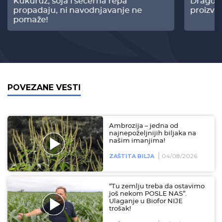
Kukuruz, soja i šećerna repa
Dragomi
propadaju, ni navodnjavanje ne
proizvo
pomaže!
POVEZANE VESTI
Ambrozija – jedna od
najnepoželjnijih biljaka na
našim imanjima!
04/08/2026
ZAŠTITA BILJA
“Tu zemlju treba da ostavimo
još nekom POSLE NAS”.
Ulaganje u Biofor NIJE
trošak!