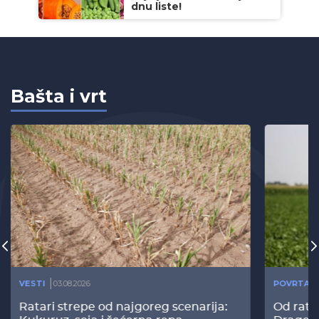
dnu liste!
Bašta i vrt
VESTI
03.08.2026
POVRTAR
Ratari strepe od najgoreg scenarija:
Od rata