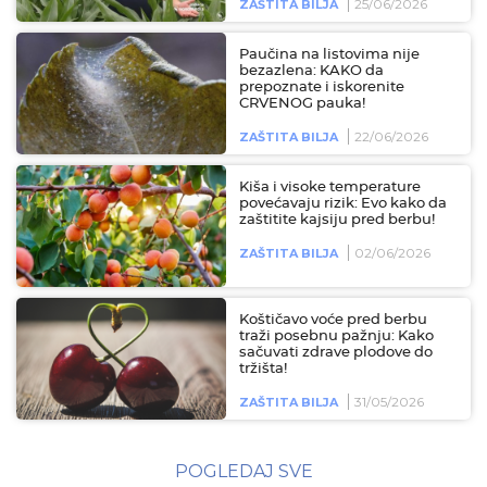
25/06/2026
ZAŠTITA BILJA
Paučina na listovima nije
bezazlena: KAKO da
prepoznate i iskorenite
CRVENOG pauka!
22/06/2026
ZAŠTITA BILJA
Kiša i visoke temperature
povećavaju rizik: Evo kako da
zaštitite kajsiju pred berbu!
02/06/2026
ZAŠTITA BILJA
Koštičavo voće pred berbu
traži posebnu pažnju: Kako
sačuvati zdrave plodove do
tržišta!
31/05/2026
ZAŠTITA BILJA
POGLEDAJ SVE