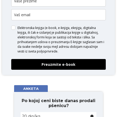
Elektronska knjiga (e-book, e-knjiga, eknjiga, digitalna
knjiga, ili čak e-izdanje) je publikacija knjige u digitalnoj,
elektronskoj formi koja se sastoji od teksta i slika. Sa
prihvatanjem uslova o
preuzimanju E-knjige
saglasan sam i
da svake nedelje svoju mejl adresu dobijam najvažnije
vesti iz sveta poljoprivrede.
Preuzmite e-book
ANKETA
Po kojoj ceni biste danas prodali
pšenicu?
20 din/kg