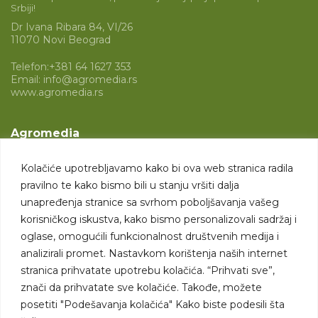
Srbiji!
Dr Ivana Ribara 84, VI/26
11070 Novi Beograd
Telefon:
+381 64 1627 353
Email:
info@agromedia.rs
www.agromedia.rs
Agromedia
O nama
Kolačiće upotrebljavamo kako bi ova web stranica radila
Svet poljoprivrede
pravilno te kako bismo bili u stanju vršiti dalja
Marketing usluge
unapređenja stranice sa svrhom poboljšavanja vašeg
korisničkog iskustva, kako bismo personalizovali sadržaj i
Tražimo saradnike
oglase, omogućili funkcionalnost društvenih medija i
analizirali promet. Nastavkom korištenja naših internet
Kontakt
stranica prihvatate upotrebu kolačića. “Prihvati sve”,
znači da prihvatate sve kolačiće. Takođe, možete
Kontakt
posetiti "Podešavanja kolačića" Kako biste podesili šta