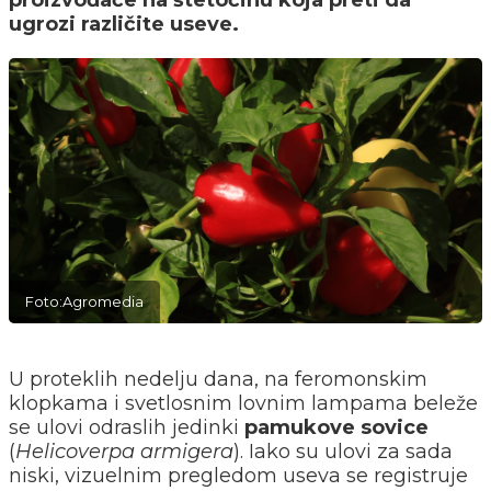
proizvođače na štetočinu koja preti da
ugrozi različite useve.
Foto:Agromedia
U proteklih nedelju dana, na feromonskim
klopkama i svetlosnim lovnim lampama beleže
se ulovi odraslih jedinki
pamukove sovice
(
Helicoverpa armigera
). Iako su ulovi za sada
niski, vizuelnim pregledom useva se registruje