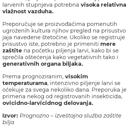
larvenih stupnjeva potrebna
visoka relativna
vlažnost vazduha.
Preporučuje se proizvođačima pomenutih
ugroženih kultura njihov pregled na prisustvo
jaja navedene štetočine. Ukoliko se registruje
prisustvo iste, potrebno je primeniti
mere
zaštite
na početku piljenja larvi, kako bi se
sprečila oštećenja kako vegetativnih tako i
generativnih organa biljaka.
Prema prognoziranim,
visokim
temperaturama
, intenzivno piljenje larvi se
očekuje za svega nekoliko dana. Preporuka je
primena nekog od registrovanih insekticida,
ovicidno-larvicidnog delovanja.
Izvor:
Prognozno – izveštajna služba zaštite
bilja