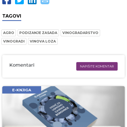
TAGOVI
AGRO
PODIZANJE ZASADA
VINOGRADARSTVO
VINOGRADI
VINOVA LOZA
Komentari
NAPIŠITE KOMENTAR
Ime i prezime* obavezno
Email* obavezno
E-KNJIGA
Komentar* obavezno