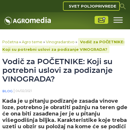
SVET POLJOPRIVREDE
Početna
»
Agro teme
»
Vinogradarstvo
»
Vodič za POČETNIKE:
Koji su potrebni uslovi za podizanje VINOGRADA?
Vodič za POČETNIKE: Koji su
potrebni uslovi za podizanje
VINOGRADA?
04/02/2021
BLOG
Kada je u pitanju podizanje zasada vinove
loze, potrebno je obratiti pažnju na teren gde
će ona biti zasađena jer je u pitanju
višegodišnja biljka.
Karakteristike koje treba
uzeti u obzir su položaj na kome će se podići