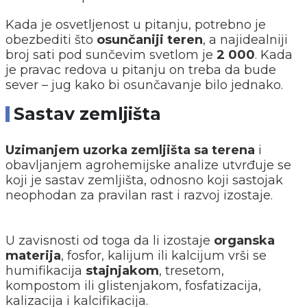
Kada je osvetljenost u pitanju, potrebno je
obezbediti što
osunčaniji teren
, a najidealniji
broj sati pod sunčevim svetlom je
2 000
. Kada
je pravac redova u pitanju on treba da bude
sever – jug kako bi osunčavanje bilo jednako.
Sastav zemljišta
Uzimanjem uzorka zemljišta sa terena
i
obavljanjem agrohemijske analize utvrđuje se
koji je sastav zemljišta, odnosno koji sastojak
neophodan za pravilan rast i razvoj izostaje.
U zavisnosti od toga da li izostaje
organska
materija
, fosfor, kalijum ili kalcijum vrši se
humifikacija
stajnjakom
, tresetom,
kompostom ili glistenjakom, fosfatizacija,
kalizacija i kalcifikacija.