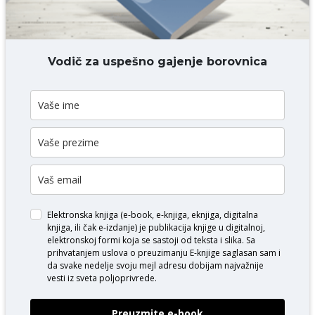
DODAJ KOMENTAR
Vodič za uspešno gajenje borovnica
Elektronska knjiga (e-book, e-knjiga, eknjiga, digitalna
knjiga, ili čak e-izdanje) je publikacija knjige u digitalnoj,
elektronskoj formi koja se sastoji od teksta i slika. Sa
prihvatanjem uslova o
preuzimanju E-knjige
saglasan sam i
da svake nedelje svoju mejl adresu dobijam najvažnije
vesti iz sveta poljoprivrede.
Preuzmite e-book