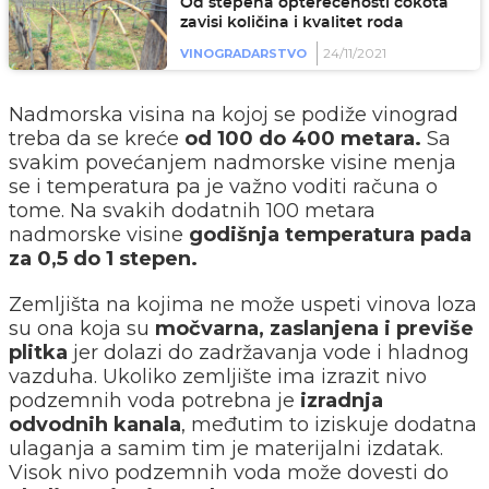
Od stepena opterećenosti čokota
zavisi količina i kvalitet roda
24/11/2021
VINOGRADARSTVO
Nadmorska visina na kojoj se podiže vinograd
treba da se kreće
od 100 do 400 metara.
Sa
svakim povećanjem nadmorske visine menja
se i temperatura pa je važno voditi računa o
tome. Na svakih dodatnih 100 metara
nadmorske visine
godišnja temperatura pada
za 0,5 do 1 stepen.
Zemljišta na kojima ne može uspeti vinova loza
su ona koja su
močvarna, zaslanjena i previše
plitka
jer dolazi do zadržavanja vode i hladnog
vazduha. Ukoliko zemljište ima izrazit nivo
podzemnih voda potrebna je
izradnja
odvodnih kanala
, međutim to iziskuje dodatna
ulaganja a samim tim je materijalni izdatak.
Visok nivo podzemnih voda može dovesti do