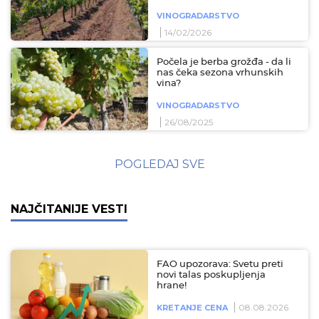
VINOGRADARSTVO
14/02/2026
Počela je berba grožđa - da li
nas čeka sezona vrhunskih
vina?
VINOGRADARSTVO
26/08/2025
POGLEDAJ SVE
NAJČITANIJE VESTI
FAO upozorava: Svetu preti
novi talas poskupljenja
hrane!
08.08.2026
KRETANJE CENA