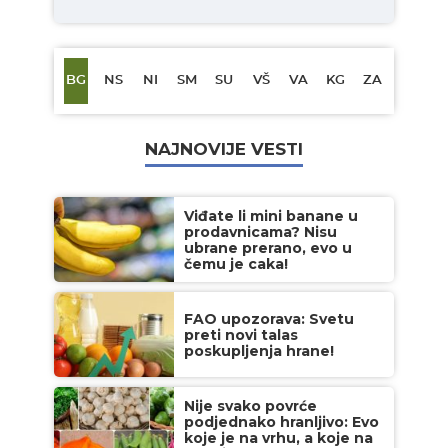
BG
NS
NI
SM
SU
VŠ
VA
KG
ZA
NAJNOVIJE VESTI
Viđate li mini banane u
prodavnicama? Nisu
ubrane prerano, evo u
čemu je caka!
FAO upozorava: Svetu
preti novi talas
poskupljenja hrane!
Nije svako povrće
podjednako hranljivo: Evo
koje je na vrhu, a koje na