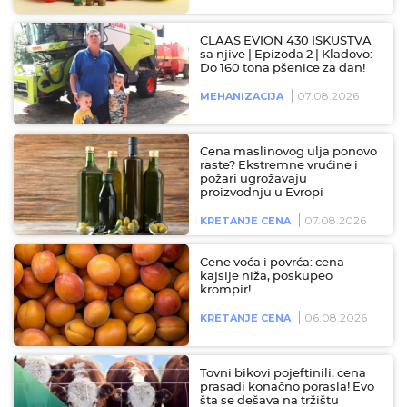
CLAAS EVION 430 ISKUSTVA
sa njive | Epizoda 2 | Kladovo:
Do 160 tona pšenice za dan!
07.08.2026
MEHANIZACIJA
Cena maslinovog ulja ponovo
raste? Ekstremne vrućine i
požari ugrožavaju
proizvodnju u Evropi
07.08.2026
KRETANJE CENA
Cene voća i povrća: cena
kajsije niža, poskupeo
krompir!
06.08.2026
KRETANJE CENA
Tovni bikovi pojeftinili, cena
prasadi konačno porasla! Evo
šta se dešava na tržištu