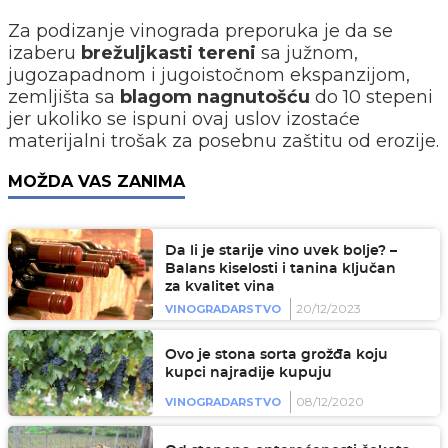
Za podizanje vinograda preporuka je da se
izaberu
brežuljkasti tereni
sa južnom,
jugozapadnom i jugoistočnom ekspanzijom,
zemljišta sa
blagom nagnutošću
do 10 stepeni
jer ukoliko se ispuni ovaj uslov izostaće
materijalni trošak za posebnu zaštitu od erozije.
MOŽDA VAS ZANIMA
Da li je starije vino uvek bolje? –
Balans kiselosti i tanina ključan
za kvalitet vina
20/12/2023
VINOGRADARSTVO
Ovo je stona sorta grožđa koju
kupci najradije kupuju
08/12/2020
VINOGRADARSTVO