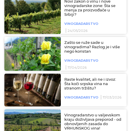
Novi zakon o vinu i nove
vinogradarske zone: Šta se
menja za proizvođače u
Srbiji?
VINOGRADARSTVO
24/05/2026
Zašto se ruže sade u
vinogradima? Razlog je i više
nego koristan
VINOGRADARSTVO
17/04/2026
Raste kvalitet, ali ne i izvoz:
Šta koči srpska vina na
stranom tržištu?
17/03/2026
VINOGRADARSTVO
Vinogradarstvo u valjevskom
kraju doživljava preporod - od
obnovljenih zasada do
VRHUNSKOG vina!