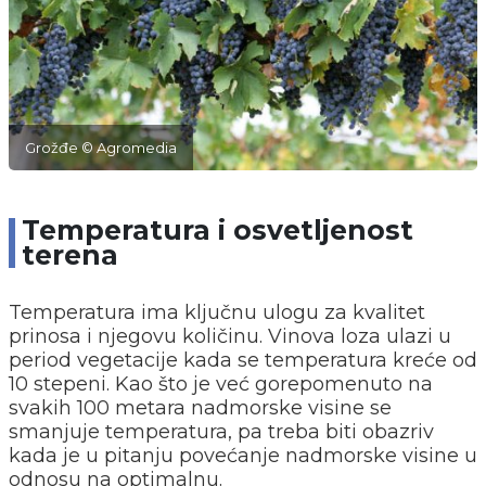
Grožđe © Agromedia
Temperatura i osvetljenost
terena
Temperatura ima ključnu ulogu za kvalitet
prinosa i njegovu količinu. Vinova loza ulazi u
period vegetacije kada se temperatura kreće od
10 stepeni. Kao što je već gorepomenuto na
svakih 100 metara nadmorske visine se
smanjuje temperatura, pa treba biti obazriv
kada je u pitanju povećanje nadmorske visine u
odnosu na optimalnu.