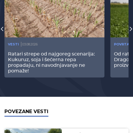
VESTI
03.08.2026
POVRTAR
Ratari strepe od najgoreg scenarija:
Od rata
Kukuruz, soja i šećerna repa
Dragomi
propadaju, ni navodnjavanje ne
proizvo
pomaže!
POVEZANE VESTI