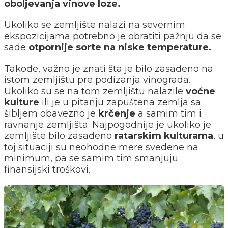
oboljevanja vinove loze.
Ukoliko se zemljište nalazi na severnim
ekspozicijama potrebno je obratiti pažnju da se
sade
otpornije sorte na niske temperature.
Takođe, važno je znati šta je bilo zasađeno na
istom zemljištu pre podizanja vinograda.
Ukoliko su se na tom zemljištu nalazile
voćne
kulture
ili je u pitanju zapuštena zemlja sa
šibljem obavezno je
krčenje
a samim tim i
ravnanje zemljišta. Najpogodnije je ukoliko je
zemljište bilo zasađeno
ratarskim kulturama
, u
toj situaciji su neohodne mere svedene na
minimum, pa se samim tim smanjuju
finansijski troškovi.