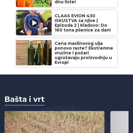
dnu liste!
CLAAS EVION 430
ISKUSTVA sa njive |
Epizoda 2 | Kladovo: Do
160 tona pšenice za dan!
Cena maslinovog ulja
ponovo raste? Ekstremne
vrućine i požari
ugrožavaju proizvodnju u
Evropi
Bašta i vrt