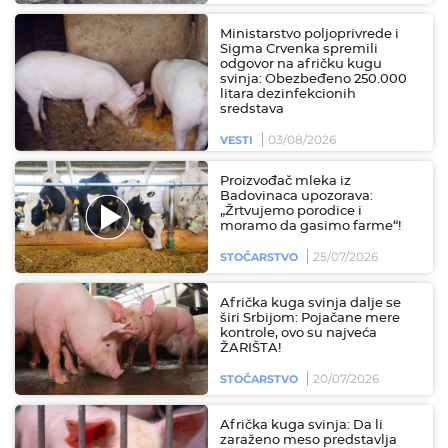
Ministarstvo poljoprivrede i
Sigma Crvenka spremili
odgovor na afričku kugu
svinja: Obezbeđeno 250.000
litara dezinfekcionih
sredstava
03/08/2026
VESTI
Proizvođač mleka iz
Badovinaca upozorava:
„Žrtvujemo porodice i
moramo da gasimo farme“!
25/07/2026
STOČARSTVO
Afrička kuga svinja dalje se
širi Srbijom: Pojačane mere
kontrole, ovo su najveća
ŽARIŠTA!
20/07/2026
STOČARSTVO
Afrička kuga svinja: Da li
zaraženo meso predstavlja