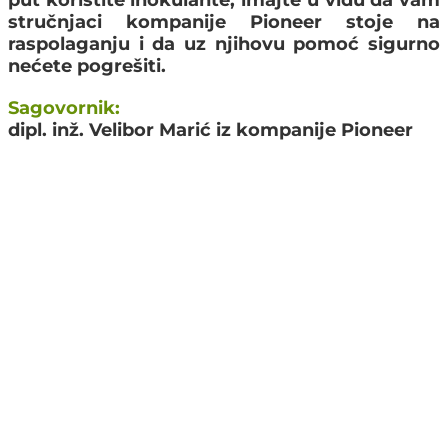
put koristite inokulante, imajte u vidu da vam
stručnjaci kompanije Pioneer stoje na
raspolaganju i da uz njihovu pomoć sigurno
nećete pogrešiti.
Sagovornik:
dipl. inž. Velibor Marić iz kompanije Pioneer