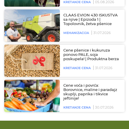
05.08.2026
KRETANJE CENA
CLAAS EVION 430 ISKUSTVA
sa njive | Epizoda 1 |
Topolovnik, žetva pšenice
31.07.2026
MEHANIZACIJA
Cene pšenice i kukuruza
ponovo PALE, soja
poskupela! | Produktna berza
31.07.2026
KRETANJE CENA
Cene voća i povrća:
Borovnice, maline i paradajz
skuplji, paprika i tikvice
jeftinije!
30.07.2026
KRETANJE CENA