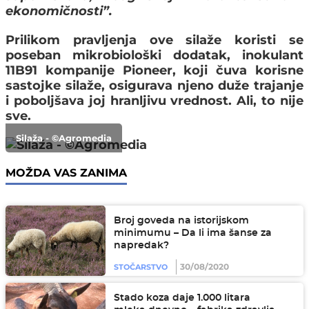
ekonomičnosti”.
Prilikom pravljenja ove silaže koristi se
poseban mikrobiološki dodatak,
inokulant
11B91 kompanije Pioneer,
koji čuva korisne
sastojke silaže, osigurava njeno duže trajanje
i poboljšava joj hranljivu vrednost. Ali, to nije
sve.
Silaža - ©Agromedia
MOŽDA VAS ZANIMA
Broj goveda na istorijskom
minimumu – Da li ima šanse za
napredak?
30/08/2020
STOČARSTVO
Stado koza daje 1.000 litara