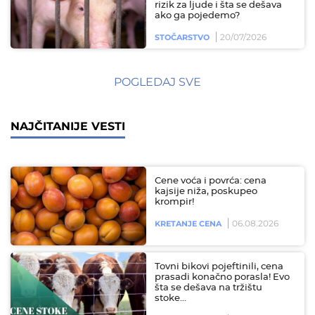
rizik za ljude i šta se dešava
ako ga pojedemo?
20/07/2026
STOČARSTVO
POGLEDAJ SVE
NAJČITANIJE VESTI
Cene voća i povrća: cena
kajsije niža, poskupeo
krompir!
06.08.2026
KRETANJE CENA
Tovni bikovi pojeftinili, cena
prasadi konačno porasla! Evo
šta se dešava na tržištu
stoke…