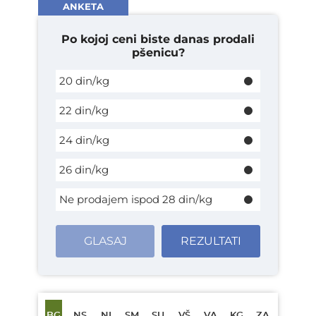
ANKETA
Po kojoj ceni biste danas prodali
pšenicu?
20 din/kg
22 din/kg
24 din/kg
26 din/kg
Ne prodajem ispod 28 din/kg
GLASAJ
REZULTATI
BG
NS
NI
SM
SU
VŠ
VA
KG
ZA