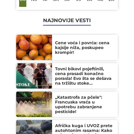
NAJNOVIJE VESTI
Cene voća i povrća: cena
kajsije niža, poskupeo
krompir!
Tovni bikovi pojeftinili,
cena prasadi konačno
porasla! Evo šta se dešava
na tržištu stoke...
„Katastrofa za pčele":
Francuska vraća u
upotrebu zabranjene
pesticide!
Afrička kuga i UVOZ prete
autohtonim rasama: Kako