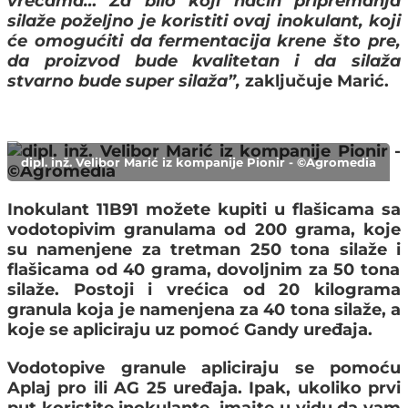
vrećama…
Za bilo koji način pripremanja
silaže poželjno je koristiti ovaj inokulant
, koji
će omogućiti da fermentacija krene što pre,
da proizvod bude kvalitetan i da silaža
stvarno bude super silaža”,
zaključuje Marić.
dipl. inž. Velibor Marić iz kompanije Pionir - ©Agromedia
Inokulant 11B91 možete kupiti
u flašicama sa
vodotopivim granulama od 200 grama
, koje
su namenjene za tretman 250 tona silaže i
flašicama od 40 grama,
dovoljnim za 50 tona
silaže. Postoji i
vrećica od 20 kilograma
granula
koja je namenjena za 40 tona silaže, a
koje se apliciraju uz pomoć
Gandy uređaja
.
Vodotopive granule apliciraju se pomoću
Aplaj pro ili AG 25 uređaja
. Ipak, ukoliko prvi