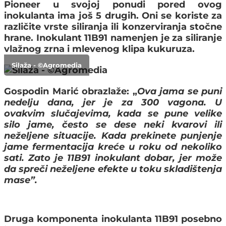
Pioneer u svojoj ponudi pored ovog
inokulanta ima još 5 drugih. Oni se koriste za
različite vrste siliranja ili konzerviranja stočne
hrane.
Inokulant 11B91 namenjen je za siliranje
vlažnog zrna i mlevenog klipa kukuruza.
Silaža - ©Agromedia
Gospodin Marić obrazlaže: „
Ova jama se puni
nedelju dana, jer je za 300 vagona. U
ovakvim slučajevima, kada se pune velike
silo jame,
često se dese neki kvarovi ili
neželjene situacije
. Kada prekinete punjenje
jame fermentacija kreće u roku od nekoliko
sati. Zato je 11B91 inokulant dobar, jer može
da spreči neželjene efekte u toku skladištenja
mase”.
Druga komponenta inokulanta 11B91 posebno