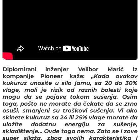
Diplomirani inženjer Velibor Marić iz
kompanije Pioneer kaže: „
Kada ovakav
kukuruz unosite u silo jamu, sa 20 do 30%
vlage,
mali je rizik od raznih bolesti koje
mogu da se pojave tokom sušenja.
Osim
toga, pošto ne morate da čekate da se zrno
osuši, smanjeni su troškovi sušenja. Vi ako
skinete kukuruz sa 24 ili 25% vlage morate da
uložite dodatnu energiju za sušenje,
skladištenje… Ovde toga nema. Zato se i zove
super silaža, zbog svojih karakteristika i