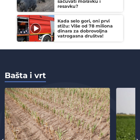
sačuvati moravku i
resavku?
Kada selo gori, oni prvi
stižu: Više od 78 miliona
dinara za dobrovoljna
vatrogasna društva!
Bašta i vrt