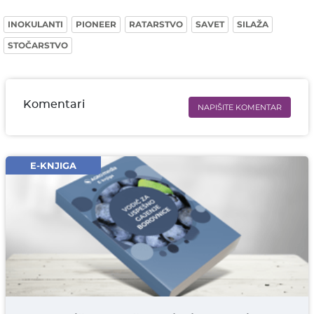
INOKULANTI
PIONEER
RATARSTVO
SAVET
SILAŽA
STOČARSTVO
Komentari
NAPIŠITE KOMENTAR
Ime i prezime* obavezno
Email* obavezno
E-KNJIGA
Komentar* obavezno
DODAJ KOMENTAR