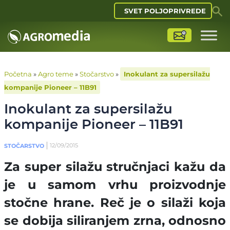
SVET POLJOPRIVREDE
Početna
»
Agro teme
»
Stočarstvo
»
Inokulant za supersilažu
kompanije Pioneer – 11B91
Inokulant za supersilažu
kompanije Pioneer – 11B91
12/09/2015
STOČARSTVO
Za super silažu stručnjaci kažu da
je u samom vrhu proizvodnje
stočne hrane. Reč je o silaži koja
se dobija siliranjem zrna, odnosno