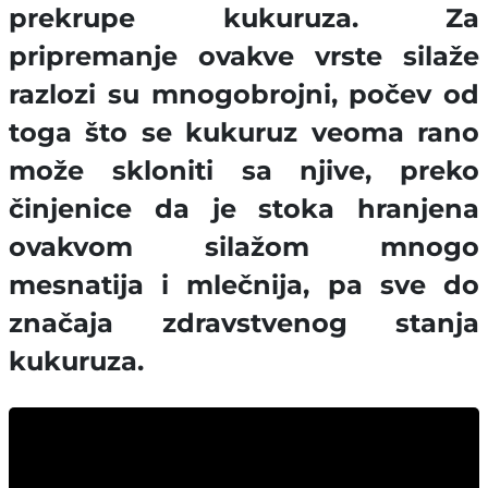
prekrupe kukuruza. Za
pripremanje ovakve vrste silaže
razlozi su mnogobrojni, počev od
toga što se kukuruz veoma rano
može skloniti sa njive, preko
činjenice da je stoka hranjena
ovakvom silažom mnogo
mesnatija i mlečnija, pa sve do
značaja zdravstvenog stanja
kukuruza.