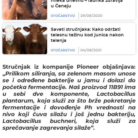
mleka dnevno – fabrika zdravlja
u Čeneju
29/08/2020
STOČARSTVO
Saveti stručnjaka: Kako održati
telesnu težinu kod junica nakon
telenja
04/08/2021
STOČARSTVO
Stručnjak iz kompanije Pioneer objašnjava:
„
Prilikom siliranja, sa zelenom masom unose
se i određene bakterije u jamu i dolazi do
početka fermentacije. Naš proizvod 11B91 ima
u sebi dve komponente,
Lactobacillus
plantarum
, koja služi za što brže pokretanje
fermentacije i dovođenje Ph vrednosti na
nivo koji čuva silažu i još jednu bakteriju,
Lactobacillus buchneri
, koja služi za
sprečavanje zagrevanja silaže”.