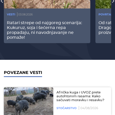
VESTI
03.08.2026
POVRTARS
Ratari strepe od najgoreg scenarija:
Od rata
Kukuruz, soja i šećerna repa
Dragomi
propadaju, ni navodnjavanje ne
proizvo
pomaže!
POVEZANE VESTI
Afrička kuga i UVOZ prete
autohtonim rasama: Kako
sačuvati moravku i resavku?
04/08/2026
STOČARSTVO