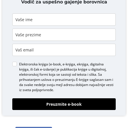
Vodič za uspešno gajenje borovnica
Elektronska knjiga (e-book, e-knjiga, eknjiga, digitalna
knjiga, ili čak e-izdanje) je publikacija knjige u digitalnoj,
elektronskoj formi koja se sastoji od teksta i slika. Sa
prihvatanjem uslova o
preuzimanju E-knjige
saglasan sam i
da svake nedelje svoju mejl adresu dobijam najvažnije vesti
iz sveta poljoprivrede.
Preuzmite e-book