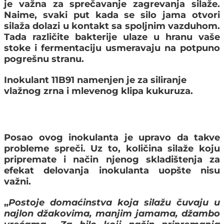
je važna za
sprečavanje zagrevanja silaže
.
Naime, svaki put kada se silo jama otvori
silaža dolazi u kontakt sa spoljnim vazduhom.
Tada različite bakterije ulaze u hranu vaše
stoke i fermentaciju usmeravaju na potpuno
pogrešnu stranu.
Inokulant 11B91 namenjen je za siliranje
vlažnog zrna i mlevenog klipa kukuruza.
Posao ovog inokulanta je upravo da takve
probleme spreči. Uz to,
količina silaže koju
pripremate i način njenog skladištenja za
efekat delovanja inokulanta uopšte nisu
važni.
„
Postoje domaćinstva koja silažu čuvaju u
najlon džakovima, manjim jamama, džambo