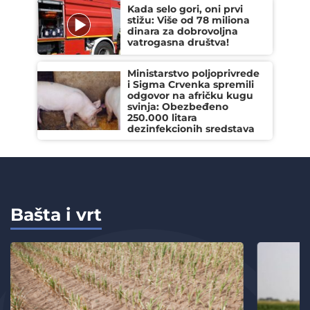
Kada selo gori, oni prvi
stižu: Više od 78 miliona
dinara za dobrovoljna
vatrogasna društva!
Ministarstvo poljoprivrede
i Sigma Crvenka spremili
odgovor na afričku kugu
svinja: Obezbeđeno
250.000 litara
dezinfekcionih sredstava
Bašta i vrt