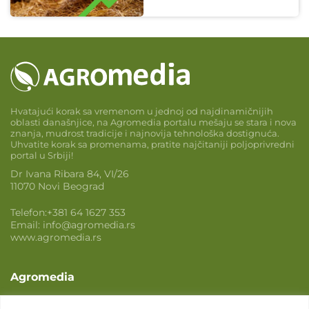
Hvatajući korak sa vremenom u jednoj od najdinamičnijih
oblasti današnjice, na Agromedia portalu mešaju se stara i nova
znanja, mudrost tradicije i najnovija tehnološka dostignuća.
Uhvatite korak sa promenama, pratite najčitaniji poljoprivredni
portal u Srbiji!
Dr Ivana Ribara 84, VI/26
11070 Novi Beograd
Telefon:
+381 64 1627 353
Email:
info@agromedia.rs
www.agromedia.rs
Agromedia
O nama