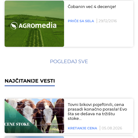
Čobanin već 4 decenije!
29/12/2016
PRIČE SA SELA
POGLEDAJ SVE
NAJČITANIJE VESTI
Tovni bikovi pojeftinili, cena
prasadi konačno porasla! Evo
šta se dešava na tržištu
stoke…
05.08.2026
KRETANJE CENA