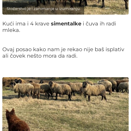
Stočarstvo je i zanimanje u izumiranju
Kući ima i 4 krave
simentalke
i čuva ih radi
mleka.
Ovaj posao kako nam je rekao nije baš isplativ
ali čovek nešto mora da radi.