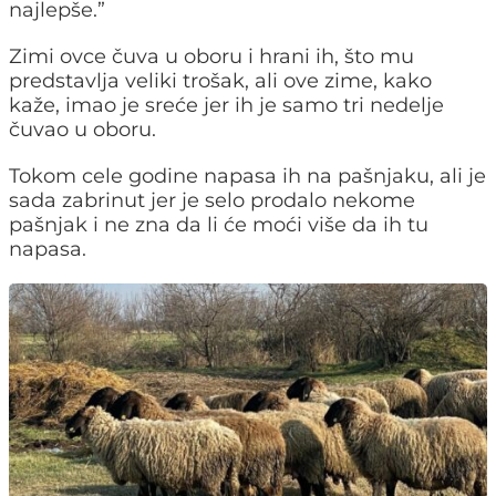
najlepše.”
Zimi ovce čuva u oboru i hrani ih, što mu
predstavlja veliki trošak, ali ove zime, kako
kaže, imao je sreće jer ih je samo tri nedelje
čuvao u oboru.
Tokom cele godine napasa ih na pašnjaku, ali je
sada zabrinut jer je selo prodalo nekome
pašnjak i ne zna da li će moći više da ih tu
napasa.