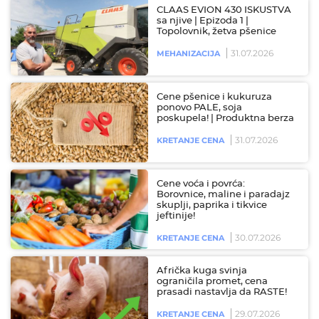
CLAAS EVION 430 ISKUSTVA
sa njive | Epizoda 1 |
Topolovnik, žetva pšenice
31.07.2026
MEHANIZACIJA
Cene pšenice i kukuruza
ponovo PALE, soja
poskupela! | Produktna berza
31.07.2026
KRETANJE CENA
Cene voća i povrća:
Borovnice, maline i paradajz
skuplji, paprika i tikvice
jeftinije!
30.07.2026
KRETANJE CENA
Afrička kuga svinja
ograničila promet, cena
prasadi nastavlja da RASTE!
29.07.2026
KRETANJE CENA