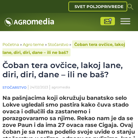
SVET POLJOPRIVREDE
Početna
»
Agro teme
»
Stočarstvo
»
Čoban tera ovčice, lakoj
lane, diri, diri, dane – ili ne baš?
Čoban tera ovčice, lakoj lane,
diri, diri, dane – ili ne baš?
24/02/2023
agromedia
STOČARSTVO
Na pašnjacima koji okružuju banatsko selo
Lokve ugledali smo pastira kako čuva stado
ovaca i odlučili da zastanemo i
porazgovaramo sa njime. Rekao nam je da se
zove Paun i da ima 27 ovaca rase Cigaja. Ovaj
čoban je sa nama podelio svoje uvide o stanju