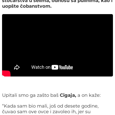
stočarstva u selima, odnosu sa pulinima, kao i
uopšte čobanstvom.
Upitali smo ga zašto baš
Cigaja,
a on kaže:
“Kada sam bio mali, još od desete godine,
čuvao sam ove ovce i zavoleo ih, jer su