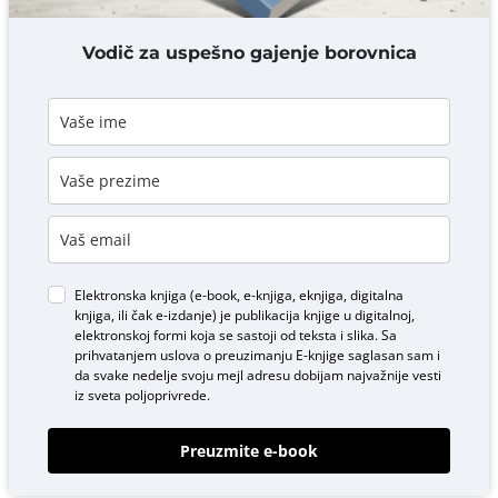
DODAJ KOMENTAR
Vodič za uspešno gajenje borovnica
Elektronska knjiga (e-book, e-knjiga, eknjiga, digitalna
knjiga, ili čak e-izdanje) je publikacija knjige u digitalnoj,
elektronskoj formi koja se sastoji od teksta i slika. Sa
prihvatanjem uslova o
preuzimanju E-knjige
saglasan sam i
da svake nedelje svoju mejl adresu dobijam najvažnije vesti
iz sveta poljoprivrede.
Preuzmite e-book