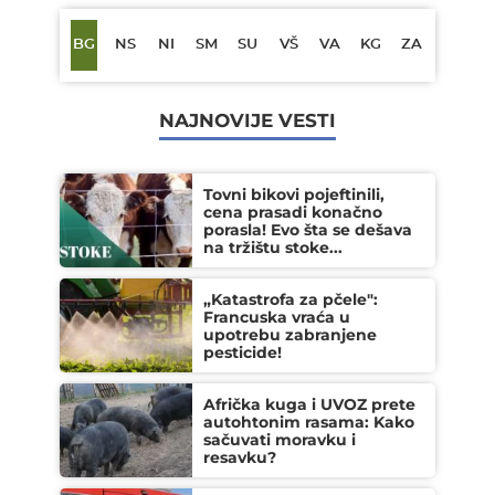
BG
NS
NI
SM
SU
VŠ
VA
KG
ZA
NAJNOVIJE VESTI
Tovni bikovi pojeftinili,
cena prasadi konačno
porasla! Evo šta se dešava
na tržištu stoke...
„Katastrofa za pčele":
Francuska vraća u
upotrebu zabranjene
pesticide!
Afrička kuga i UVOZ prete
autohtonim rasama: Kako
sačuvati moravku i
resavku?