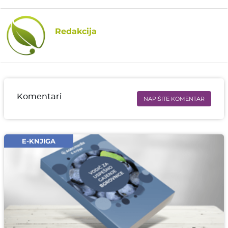
Redakcija
Komentari
NAPIŠITE KOMENTAR
Ime i prezime* obavezno
Email* obavezno
E-KNJIGA
Komentar* obavezno