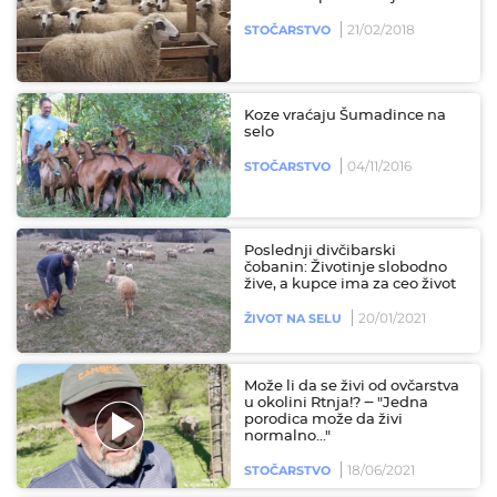
21/02/2018
STOČARSTVO
Koze vraćaju Šumadince na
selo
04/11/2016
STOČARSTVO
Poslednji divčibarski
čobanin: Životinje slobodno
žive, a kupce ima za ceo život
20/01/2021
ŽIVOT NA SELU
Može li da se živi od ovčarstva
u okolini Rtnja!? ‒ "Jedna
porodica može da živi
normalno..."
18/06/2021
STOČARSTVO