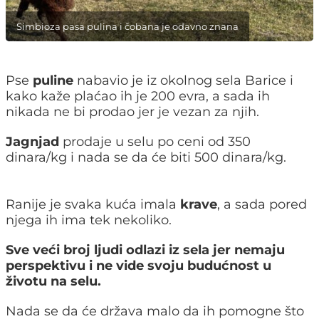
Simbioza pasa pulina i čobana je odavno znana
Pse
puline
nabavio je iz okolnog sela Barice i
kako kaže plaćao ih je 200 evra, a sada ih
nikada ne bi prodao jer je vezan za njih.
Jagnjad
prodaje u selu po ceni od 350
dinara/kg i nada se da će biti 500 dinara/kg.
Ranije je svaka kuća imala
krave
, a sada pored
njega ih ima tek nekoliko.
Sve veći broj ljudi odlazi iz sela jer nemaju
perspektivu i ne vide svoju budućnost u
životu na selu.
Nada se da će država malo da ih pomogne što