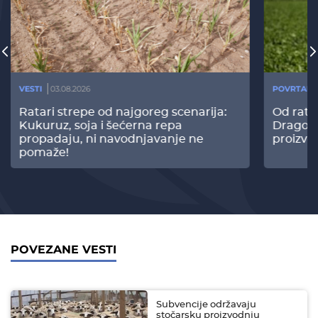
VESTI
03.08.2026
POVRTARS
Ratari strepe od najgoreg scenarija:
Od rata
Kukuruz, soja i šećerna repa
Dragomi
propadaju, ni navodnjavanje ne
proizvo
pomaže!
POVEZANE VESTI
Subvencije održavaju
stočarsku proizvodnju