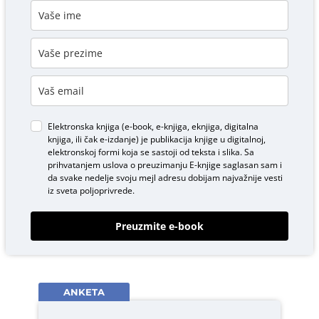
Elektronska knjiga (e-book, e-knjiga, eknjiga, digitalna
knjiga, ili čak e-izdanje) je publikacija knjige u digitalnoj,
elektronskoj formi koja se sastoji od teksta i slika. Sa
prihvatanjem uslova o
preuzimanju E-knjige
saglasan sam i
da svake nedelje svoju mejl adresu dobijam najvažnije vesti
iz sveta poljoprivrede.
Preuzmite e-book
ANKETA