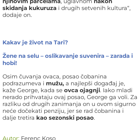
njihovim parcelama
, uglavnom
nakon
skidanja kukuruza
i drugih setvenih kultura“,
dodaje on.
Kakav je život na Tari?
Žene na selu – oslikavanje suvenira – zarada i
hobi!
Osim čuvanja ovaca, posao čobanina
podrazumeva i
mužu,
a najlepši događaj je,
kaže George, kada se
ovca ojagnji
. Iako mladi
nerado prihvataju ovaj posao, George ga voli. Za
razliku od drugih zanimanja on u ovom sigurno
neće dočekati penziju, jer se rad čobanina i
dalje tretira
kao sezonski posao
.
Autor:
Ferenc Koso