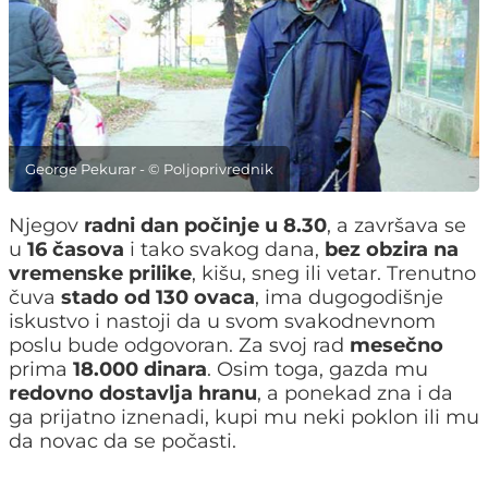
George Pekurar - © Poljoprivrednik
Njegov
radni dan počinje u 8.30
, a završava se
u
16 časova
i tako svakog dana,
bez obzira na
vremenske prilike
, kišu, sneg ili vetar. Trenutno
čuva
stado od 130 ovaca
, ima dugogodišnje
iskustvo i nastoji da u svom svakodnevnom
poslu bude odgovoran. Za svoj rad
mesečno
prima
18.000 dinara
. Osim toga, gazda mu
redovno dostavlja hranu
, a ponekad zna i da
ga prijatno iznenadi, kupi mu neki poklon ili mu
da novac da se počasti.