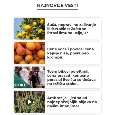
NAJNOVIJE VESTI
Suša, nepravilno zalivanje
ili štetočine: Zašto se
listovi limuna uvijaju?
Cene voća i povrća: cena
kajsije niža, poskupeo
krompir!
Tovni bikovi pojeftinili,
cena prasadi konačno
porasla! Evo šta se dešava
na tržištu stoke...
Ambrozija – jedna od
najnepoželjnijih biljaka na
našim imanjima!