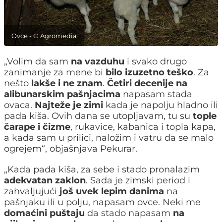
Ovce - © Agromedia
„Volim da sam
na vazduhu
i svako drugo
zanimanje za mene bi
bilo izuzetno teško
. Za
nešto
lakše i ne znam
.
Četiri decenije na
alibunarskim pašnjacima
napasam stada
ovaca.
Najteže je zimi
kada je napolju hladno ili
pada kiša. Ovih dana se utopljavam, tu su
tople
čarape i čizme
, rukavice, kabanica i topla kapa,
a kada sam u prilici, naložim i vatru da se malo
ogrejem“, objašnjava Pekurar.
„Kada pada kiša, za sebe i stado pronalazim
adekvatan zaklon
. Sada je zimski period i
zahvaljujući
još uvek lepim danima
na
pašnjaku ili u polju, napasam ovce. Neki me
domaćini puštaju
da stado napasam
na