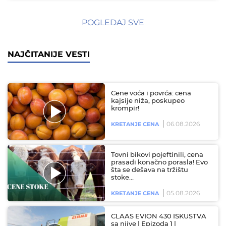
POGLEDAJ SVE
NAJČITANIJE VESTI
Cene voća i povrća: cena
kajsije niža, poskupeo
krompir!
06.08.2026
KRETANJE CENA
Tovni bikovi pojeftinili, cena
prasadi konačno porasla! Evo
šta se dešava na tržištu
stoke…
05.08.2026
KRETANJE CENA
CLAAS EVION 430 ISKUSTVA
sa njive | Epizoda 1 |