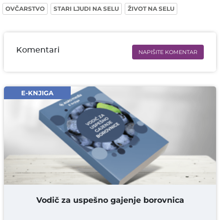
OVČARSTVO
STARI LJUDI NA SELU
ŽIVOT NA SELU
Komentari
NAPIŠITE KOMENTAR
Ime i prezime* obavezno
Email* obavezno
E-KNJIGA
Komentar* obavezno
DODAJ KOMENTAR
Vodič za uspešno gajenje borovnica