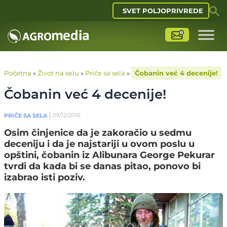
SVET POLJOPRIVREDE
Početna
»
Život na selu
»
Priče sa sela
»
Čobanin već 4 decenije!
Čobanin već 4 decenije!
29/12/2016
PRIČE SA SELA
Osim činjenice da je zakoračio u sedmu
deceniju i da je najstariji u ovom poslu u
opštini, čobanin iz Alibunara George Pekurar
tvrdi da kada bi se danas pitao, ponovo bi
izabrao isti poziv.