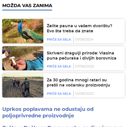
MOŽDA VAS ZANIMA
Želite pauna u vašem dvorištu?
Evo šta treba da znate
01/06/2024
PRIČE SA SELA
Skriveni dragulji prirode: Vlasina
puna pečuraka i divljih borovnica
07/08/2025
PRIČE SA SELA
Za 30 godina mnogi ratari su
prešli na voćarsku proizvodnju
14/08/2020
PRIČE SA SELA
Uprkos poplavama ne odustaju od
poljoprivredne proizvodnje