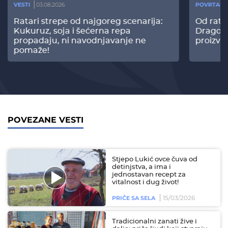
VESTI
03.08.2026
POVRTARS
Ratari strepe od najgoreg scenarija:
Od rata
Kukuruz, soja i šećerna repa
Dragomi
propadaju, ni navodnjavanje ne
proizvo
pomaže!
POVEZANE VESTI
Stjepo Lukić ovce čuva od
detinjstva, a ima i
jednostavan recept za
vitalnost i dug život!
15/03/2026
PRIČE SA SELA
Tradicionalni zanati žive i