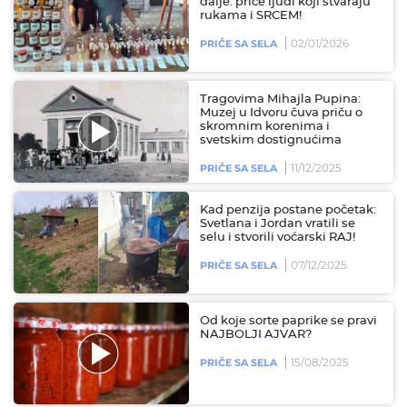
dalje: priče ljudi koji stvaraju
rukama i SRCEM!
02/01/2026
PRIČE SA SELA
Tragovima Mihajla Pupina:
Muzej u Idvoru čuva priču o
skromnim korenima i
svetskim dostignućima
11/12/2025
PRIČE SA SELA
Kad penzija postane početak:
Svetlana i Jordan vratili se
selu i stvorili voćarski RAJ!
07/12/2025
PRIČE SA SELA
Od koje sorte paprike se pravi
NAJBOLJI AJVAR?
15/08/2025
PRIČE SA SELA