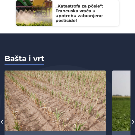
„Katastrofa za pčele":
Francuska vraća u
upotrebu zabranjene
pesticide!
Bašta i vrt