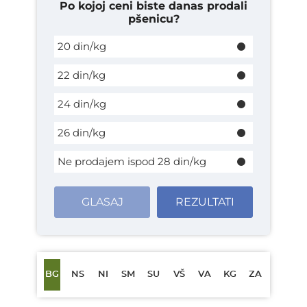
Po kojoj ceni biste danas prodali
pšenicu?
20 din/kg
22 din/kg
24 din/kg
26 din/kg
Ne prodajem ispod 28 din/kg
GLASAJ
REZULTATI
BG
NS
NI
SM
SU
VŠ
VA
KG
ZA