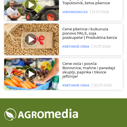
Topolovnik, žetva pšenice
31.07.2026
MEHANIZACIJA
Cene pšenice i kukuruza
ponovo PALE, soja
poskupela! | Produktna berza
31.07.2026
KRETANJE CENA
Cene voća i povrća:
Borovnice, maline i paradajz
skuplji, paprika i tikvice
jeftinije!
30.07.2026
KRETANJE CENA