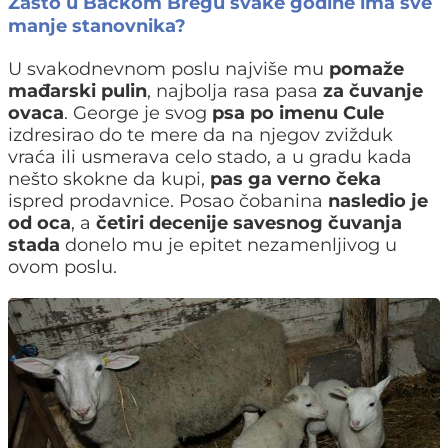
Zašto u Bačkom Bregu svake godine ima sve
manje stanovnika?
U svakodnevnom poslu najviše mu
pomaže
mađarski pulin
, najbolja rasa pasa
za čuvanje
ovaca
. George je svog
psa po imenu Cule
izdresirao do te mere da na njegov zvižduk
vraća ili usmerava celo stado, a u gradu kada
nešto skokne da kupi,
pas
ga verno čeka
ispred prodavnice. Posao čobanina
nasledio je
od oca
, a
četiri decenije savesnog čuvanja
stada
donelo mu je epitet nezamenljivog u
ovom poslu.