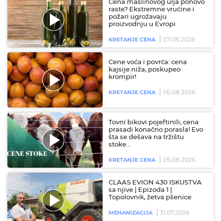
Cena maslinovog ulja ponovo
raste? Ekstremne vrućine i
požari ugrožavaju
proizvodnju u Evropi
07.08.2026
KRETANJE CENA
Cene voća i povrća: cena
kajsije niža, poskupeo
krompir!
06.08.2026
KRETANJE CENA
Tovni bikovi pojeftinili, cena
prasadi konačno porasla! Evo
šta se dešava na tržištu
stoke…
05.08.2026
KRETANJE CENA
CLAAS EVION 430 ISKUSTVA
sa njive | Epizoda 1 |
Topolovnik, žetva pšenice
31.07.2026
MEHANIZACIJA