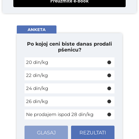
Preuzmite e-book
ANKETA
Po kojoj ceni biste danas prodali
pšenicu?
20 din/kg
22 din/kg
24 din/kg
26 din/kg
Ne prodajem ispod 28 din/kg
GLASAJ
REZULTATI