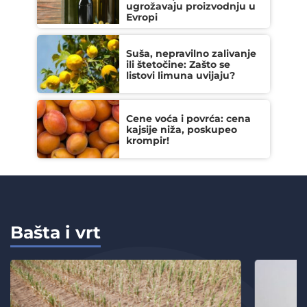
ugrožavaju proizvodnju u
Evropi
Suša, nepravilno zalivanje
ili štetočine: Zašto se
listovi limuna uvijaju?
Cene voća i povrća: cena
kajsije niža, poskupeo
krompir!
Bašta i vrt