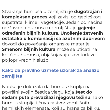
Stvaranje humusa u zemljištu je
dugotrajan i
kompleksan proces
koji zavisi od geološkog
supstrata, klime i vegetacije. Jedan od načina
održavanja humusa u zemljištu je
gajenje
određenih biljnih kultura
.
Unošenje žetvenih
ostataka u kombinaciji sa azotnim đubrivom
dovodi do povećanja organske materije.
Smenom biljnih kultura
može se uticati na
količinu humusa, objašnjavaju savetodavci
poljoprivrednih službi.
Kako da pravilno uzmete uzorak za analizu
zemljišta
Nauka je dokazala da humus skuplja na
površini svojih čestica vlagu koja
šest do
sedam puta prevazilazi njegovu težinu
. Tako
humus skuplja i čuva rastvor zemljišnih
hemijskih elemenata, koji su hrana za biljku.