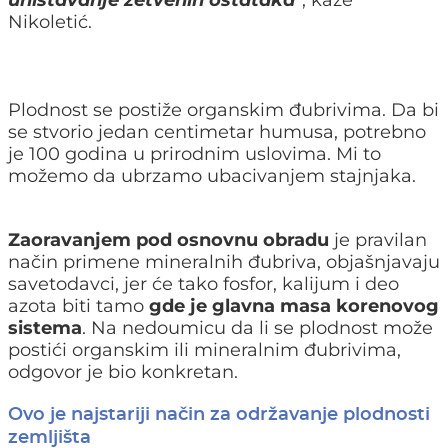
Nikoletić.
Plodnost se postiže organskim đubrivima. Da bi
se stvorio jedan centimetar humusa, potrebno
je 100 godina u prirodnim uslovima. Mi to
možemo da ubrzamo ubacivanjem stajnjaka.
Zaoravanjem pod osnovnu obradu
je pravilan
način primene mineralnih đubriva, objašnjavaju
savetodavci, jer će tako fosfor, kalijum i deo
azota biti tamo
gde je
glavna masa korenovog
sistema
. Na nedoumicu da li se plodnost može
postići organskim ili mineralnim đubrivima,
odgovor je bio konkretan.
Ovo je najstariji način za održavanje plodnosti
zemljišta