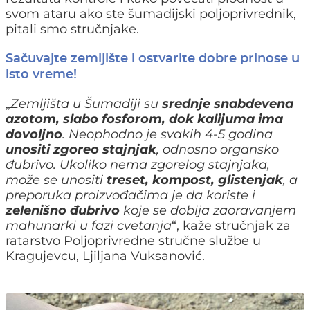
svom ataru ako ste šumadijski poljoprivrednik,
pitali smo stručnjake.
Sačuvajte zemljište i ostvarite dobre prinose u
isto vreme!
„
Zemljišta u Šumadiji su
srednje snabdevena
azotom, slabo fosforom, dok kalijuma ima
dovoljno
. Neophodno je svakih 4-5 godina
unositi zgoreo stajnjak
, odnosno organsko
đubrivo. Ukoliko nema zgorelog stajnjaka,
može se unositi
treset, kompost, glistenjak
, a
preporuka proizvođačima je da koriste i
zelenišno đubrivo
koje se dobija zaoravanjem
mahunarki u fazi cvetanja
“, kaže stručnjak za
ratarstvo Poljoprivredne stručne službe u
Kragujevcu, Ljiljana Vuksanović.