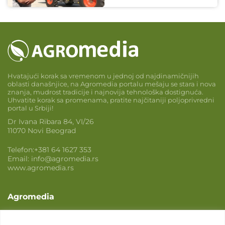
Hvatajući korak sa vremenom u jednoj od najdinamičnijih
oblasti današnjice, na Agromedia portalu mešaju se stara i nova
znanja, mudrost tradicije i najnovija tehnološka dostignuća.
Uhvatite korak sa promenama, pratite najčitaniji poljoprivredni
portal u Srbiji!
Dr Ivana Ribara 84, VI/26
11070 Novi Beograd
Telefon:
+381 64 1627 353
Email:
info@agromedia.rs
www.agromedia.rs
Agromedia
O nama