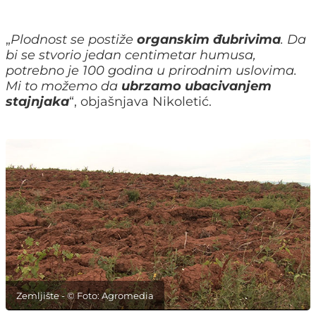
„
Plodnost se postiže
organskim đubrivima
. Da
bi se stvorio jedan centimetar humusa,
potrebno je 100 godina u prirodnim uslovima.
Mi to možemo da
ubrzamo ubacivanjem
stajnjaka
“, objašnjava Nikoletić.
Zemljište - © Foto: Agromedia