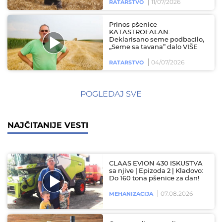
11/07/2026
RATARSTVO
Prinos pšenice
KATASTROFALAN:
Deklarisano seme podbacilo,
„Seme sa tavana” dalo VIŠE
04/07/2026
RATARSTVO
POGLEDAJ SVE
NAJČITANIJE VESTI
CLAAS EVION 430 ISKUSTVA
sa njive | Epizoda 2 | Kladovo:
Do 160 tona pšenice za dan!
07.08.2026
MEHANIZACIJA