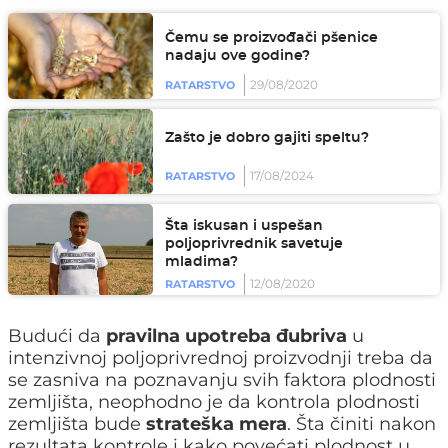
Čemu se proizvođači pšenice
nadaju ove godine?
29/08/2020
RATARSTVO
Zašto je dobro gajiti speltu?
17/08/2024
RATARSTVO
Šta iskusan i uspešan
poljoprivrednik savetuje
mladima?
12/08/2020
RATARSTVO
Budući da
pravilna upotreba đubriva
u
intenzivnoj poljoprivrednoj proizvodnji treba da
se zasniva na poznavanju svih faktora plodnosti
zemljišta, neophodno je da kontrola plodnosti
zemljišta bude
strateška mera
. Šta činiti nakon
rezultata kontrole i kako povećati plodnost u