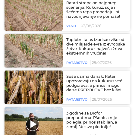
Ratari strepe od najgoreg
scenarija: Kukuruz, soja i
šećerna repa propadaju, ni
navodnjavanje ne pomaže!
03/08/2026
VESTI
Toplotni talas izbrisao više od
dve milijarde evra iz evropske
žetve: Kukuruz najveća žrtva
ekstremnih vrućina!
29/07/2026
RATARSTVO
Suša uzima danak: Ratari
upozoravaju da kukuruz već
podgoreva, a prinosi mogu
da se PREPOLOVE bez kiše!
28/07/2026
RATARSTVO
3 godine sa Biofor
preparatima: Pšenica nije
polegla, prinos stabilan, a
zemljište sve plodnije!