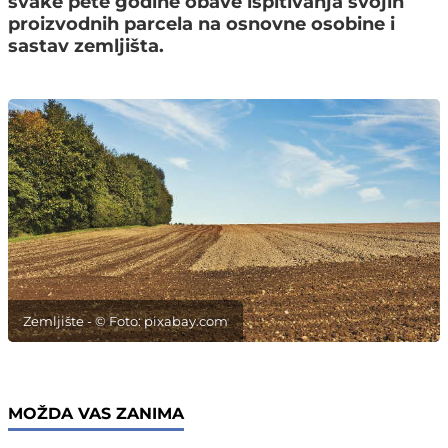
svake pete godine obave ispitivanja svojih
proizvodnih parcela na osnovne osobine i
sastav zemljišta.
Zemljište - © Foto: pixabay.com
MOŽDA VAS ZANIMA