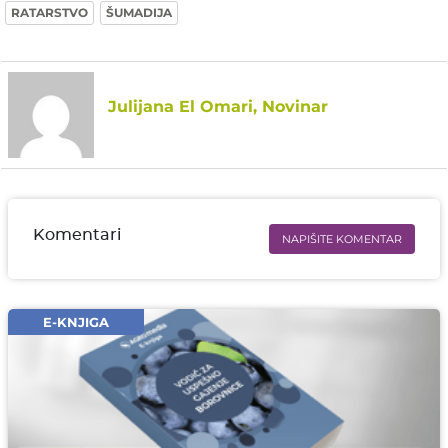
RATARSTVO
ŠUMADIJA
Julijana El Omari, Novinar
Komentari
NAPIŠITE KOMENTAR
Ime i prezime* obavezno
Email* obavezno
E-KNJIGA
Komentar* obavezno