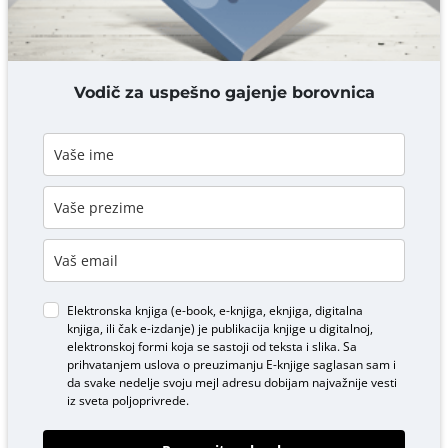
DODAJ KOMENTAR
Vodič za uspešno gajenje borovnica
Elektronska knjiga (e-book, e-knjiga, eknjiga, digitalna
knjiga, ili čak e-izdanje) je publikacija knjige u digitalnoj,
elektronskoj formi koja se sastoji od teksta i slika. Sa
prihvatanjem uslova o
preuzimanju E-knjige
saglasan sam i
da svake nedelje svoju mejl adresu dobijam najvažnije vesti
iz sveta poljoprivrede.