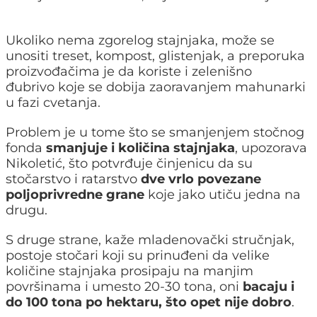
Ukoliko nema zgorelog stajnjaka, može se
unositi treset, kompost, glistenjak, a preporuka
proizvođačima je da koriste i zelenišno
đubrivo koje se dobija zaoravanjem mahunarki
u fazi cvetanja.
Problem je u tome što se smanjenjem stočnog
fonda
smanjuje i količina stajnjaka
, upozorava
Nikoletić, što potvrđuje činjenicu da su
stočarstvo i ratarstvo
dve vrlo povezane
poljoprivredne grane
koje jako utiču jedna na
drugu.
S druge strane, kaže mladenovački stručnjak,
postoje stočari koji su prinuđeni da velike
količine stajnjaka prosipaju na manjim
površinama i umesto 20-30 tona, oni
bacaju i
do 100 tona po hektaru, što opet nije dobro
.