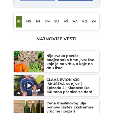
BG
NS
NI
SM
SU
VŠ
VA
KG
ZA
NAJNOVIJE VESTI
Nije svako povrće
podjednako hranljivo: Evo
koje je na vrhu, a koje na
dnu liste!
CLAAS EVION 430
ISKUSTVA sa njive |
Epizoda 2 | Kladovo: Do
160 tona pšenice za dan!
Cena maslinovog ulja
ponovo raste? Ekstremne
vrućine i požari