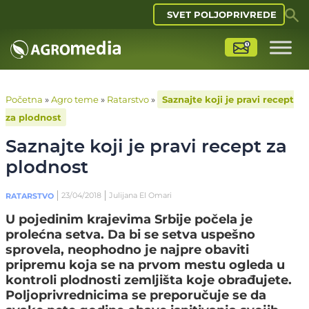
SVET POLJOPRIVREDE
Početna
»
Agro teme
»
Ratarstvo
»
Saznajte koji je pravi recept
za plodnost
Saznajte koji je pravi recept za
plodnost
23/04/2018
Julijana El Omari
RATARSTVO
U pojedinim krajevima Srbije počela je
prolećna setva. Da bi se setva uspešno
sprovela, neophodno je najpre obaviti
pripremu koja se na prvom mestu ogleda u
kontroli plodnosti zemljišta koje obrađujete.
Poljoprivrednicima se preporučuje se da