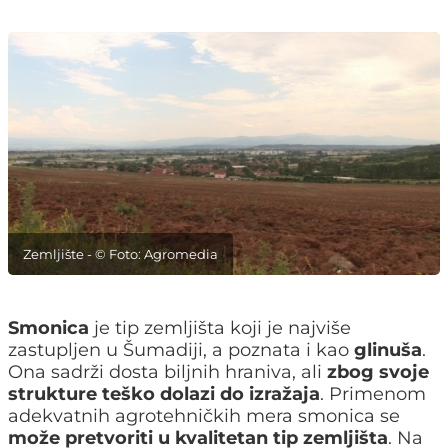
Zemljište - © Foto: Agromedia
Smonica
je tip zemljišta koji je najviše
zastupljen u Šumadiji, a poznata i kao
glinuša
.
Ona sadrži dosta biljnih hraniva, ali
zbog svoje
strukture teško dolazi do izražaja
. Primenom
adekvatnih agrotehničkih mera smonica se
može pretvoriti u kvalitetan tip zemljišta
. Na