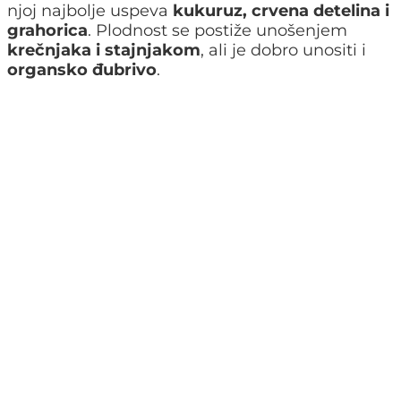
njoj najbolje uspeva
kukuruz, crvena detelina i
grahorica
. Plodnost se postiže unošenjem
krečnjaka i stajnjakom
, ali je dobro unositi i
organsko đubrivo
.