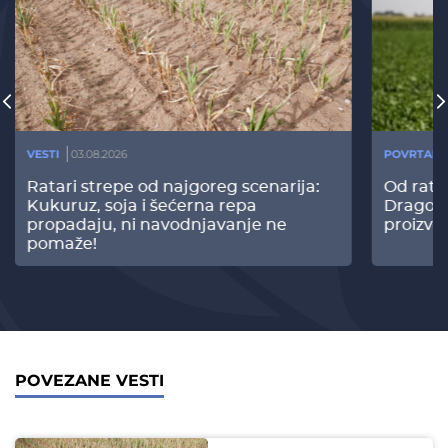
VESTI
03.08.2026
POVRTARS
Ratari strepe od najgoreg scenarija:
Od rata
Kukuruz, soja i šećerna repa
Dragomi
propadaju, ni navodnjavanje ne
proizvo
pomaže!
POVEZANE VESTI