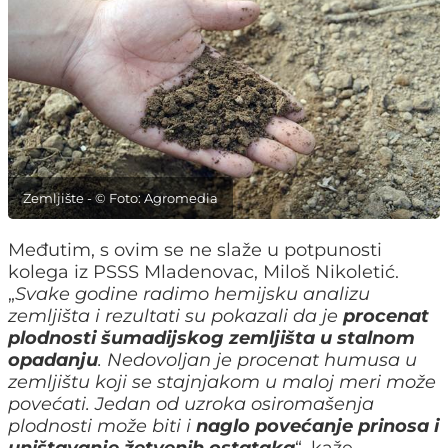
Zemljište - © Foto: Agromedia
Međutim, s ovim se ne slaže u potpunosti
kolega iz PSSS Mladenovac, Miloš Nikoletić.
„
Svake godine radimo hemijsku analizu
zemljišta i rezultati su pokazali da je
procenat
plodnosti šumadijskog zemljišta u stalnom
opadanju
. Nedovoljan je procenat humusa u
zemljištu koji se stajnjakom u maloj meri može
povećati. Jedan od uzroka osiromašenja
plodnosti može biti i
naglo povećanje prinosa i
uništavanje žetvenih ostataka
“, kaže