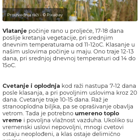
Proizvodnja raži - © Pixabay
Vlatanje
počinje rano u proljeće, 17-18 dana
poslije kretanja vegetacije, pri srednjim
dnevnim temperaturama od 11-12oC. Klasanje u
našim uslovima počinje u maju. Ono traje 12-13
dana, pri srednjoj dnevnoj temperaturi od 14 do
15oC.
Cvetanje i oplodnja
kod raži nastupa 7-12 dana
posle klasanja, a pri povoljnim uslovima kroz 20
dana. Cvetanje traje 10-15 dana. Raž je
stranooplodna biljka, pa se oprašivanje obavlja
vetrom. Tada je potrebno
umereno toplo
vreme
i povoljna vlažnost vazduha. Ukoliko su
vremenski uslovi nepovoljni, mnogi cvetovi
ostaju neoplođeni, a klas ostaje delimično