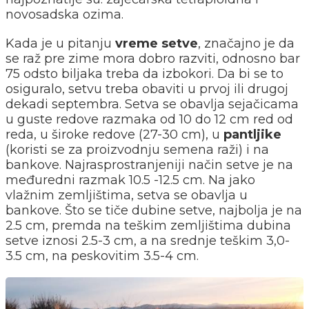
novosadska ozima.
Kada je u pitanju
vreme setve
, značajno je da
se raž pre zime mora dobro razviti, odnosno bar
75 odsto biljaka treba da izbokori. Da bi se to
osiguralo, setvu treba obaviti u prvoj ili drugoj
dekadi septembra. Setva se obavlja sejačicama
u guste redove razmaka od 10 do 12 cm red od
reda, u široke redove (27-30 cm), u
pantljike
(koristi se za proizvodnju semena raži) i na
bankove. Najrasprostranjeniji način setve je na
međuredni razmak 10.5 -12.5 cm. Na jako
vlažnim zemljištima, setva se obavlja u
bankove. Što se tiče dubine setve, najbolja je na
2.5 cm, premda na teškim zemljištima dubina
setve iznosi 2.5-3 cm, a na srednje teškim 3,0-
3.5 cm, na peskovitim 3.5-4 cm.