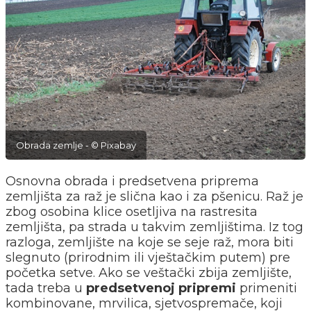
Obrada zemlje - © Pixabay
Osnovna obrada i predsetvena priprema
zemljišta za raž je slična kao i za pšenicu. Raž je
zbog osobina klice osetljiva na rastresita
zemljišta, pa strada u takvim zemljištima. Iz tog
razloga, zemljište na koje se seje raž, mora biti
slegnuto (prirodnim ili vještačkim putem) pre
početka setve. Ako se veštački zbija zemljište,
tada treba u
predsetvenoj pripremi
primeniti
kombinovane, mrvilica, sjetvospremače, koji