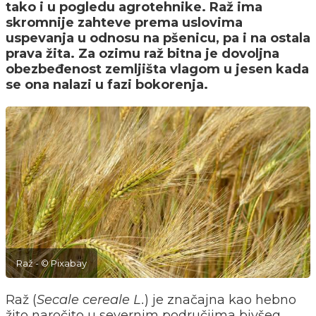
tako i u pogledu agrotehnike. Raž ima
skromnije zahteve prema uslovima
uspevanja u odnosu na pšenicu, pa i na ostala
prava žita. Za ozimu raž bitna je dovoljna
obezbeđenost zemljišta vlagom u jesen kada
se ona nalazi u fazi bokorenja.
Raž - © Pixabay
Raž (
Secale cereale L.
) je značajna kao hebno
žito naročito u severnim područjima bivšeg