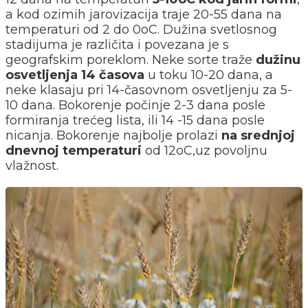
a kod ozimih jarovizacija traje 20-55 dana na
temperaturi od 2 do 0oC. Dužina svetlosnog
stadijuma je različita i povezana je s
geografskim poreklom. Neke sorte traže
dužinu
osvetljenja 14 časova
u toku 10-20 dana, a
neke klasaju pri 14-časovnom osvetljenju za 5-
10 dana. Bokorenje počinje 2-3 dana posle
formiranja trećeg lista, ili 14 -15 dana posle
nicanja. Bokorenje najbolje prolazi
na srednjoj
dnevnoj temperaturi
od 12oC,uz povoljnu
vlažnost.