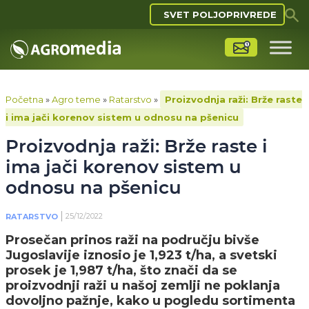
SVET POLJOPRIVREDE
Početna
»
Agro teme
»
Ratarstvo
»
Proizvodnja raži: Brže raste
i ima jači korenov sistem u odnosu na pšenicu
Proizvodnja raži: Brže raste i
ima jači korenov sistem u
odnosu na pšenicu
25/12/2022
RATARSTVO
Prosečan prinos raži na području bivše
Jugoslavije iznosio je 1,923 t/ha, a svetski
prosek je 1,987 t/ha, što znači da se
proizvodnji raži u našoj zemlji ne poklanja
dovoljno pažnje, kako u pogledu sortimenta