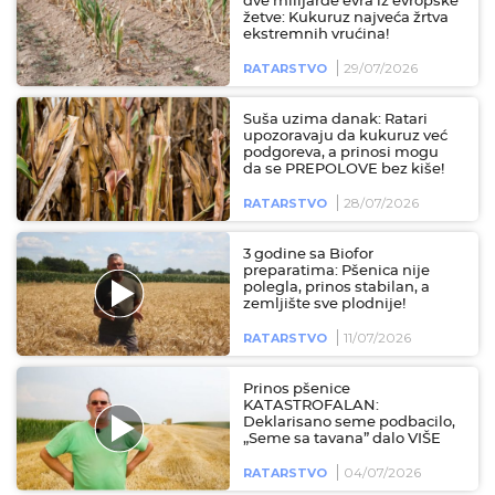
dve milijarde evra iz evropske
žetve: Kukuruz najveća žrtva
ekstremnih vrućina!
29/07/2026
RATARSTVO
Suša uzima danak: Ratari
upozoravaju da kukuruz već
podgoreva, a prinosi mogu
da se PREPOLOVE bez kiše!
28/07/2026
RATARSTVO
3 godine sa Biofor
preparatima: Pšenica nije
polegla, prinos stabilan, a
zemljište sve plodnije!
11/07/2026
RATARSTVO
Prinos pšenice
KATASTROFALAN:
Deklarisano seme podbacilo,
„Seme sa tavana” dalo VIŠE
04/07/2026
RATARSTVO