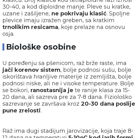
klasiću. Broj klasića kod tetraploidne raži iznosi
30-40, a kod diploidne manje. Pleve su kratke,
uzane i zašiljene,
ne pokrivaju klasić
. Spoljne
plevice imaju izražen greben, sa kratkim
trnolikim resicama
, koje prelaze na osnovu
osja.
Biološke osobine
U poređenju sa pšenicom, raž brže raste, ima
jači korenov sistem
, bolje podnosi sušu, bolje
iskorištava hranljive materije iz zemljišta, bolje
podnosi niske, ali ne i visoke temperature. Bolje
se bokori,
ranostasnija je
te ranije klasa za 15-
20 dana, ali sazreva pre za 7-8 dana. Fiziološko
sazrevanje se završava kroz
20-30 dana poslije
pune zrelosti
.
Raž ima dugi stadijum jarovizacije, koja traje 8-
12 dana na temperaturi
5-10oC kod jarih formi
,