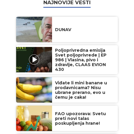
NAJNOVIJE VESTI
DUNAV
Poljoprivredna emisija
Svet poljoprivrede | EP
986 | Vlasina, pivo i
zdravlje, CLAAS EVION
430
Viđate li mini banane u
prodavnicama? Nisu
ubrane prerano, evo u
čemu je caka!
FAO upozorava: Svetu
preti novi talas
poskupljenja hrane!