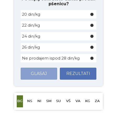
pšenicu?
20 din/kg
22 din/kg
24 din/kg
26 din/kg
Ne prodajem ispod 28 din/kg
GLASAJ
REZULTATI
BG
NS
NI
SM
SU
VŠ
VA
KG
ZA