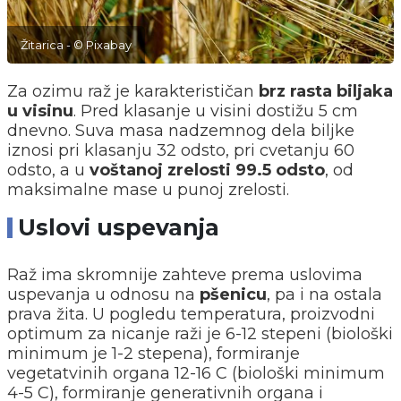
Žitarica - © Pixabay
Za ozimu raž je karakterističan
brz rasta biljaka
u visinu
. Pred klasanje u visini dostižu 5 cm
dnevno. Suva masa nadzemnog dela biljke
iznosi pri klasanju 32 odsto, pri cvetanju 60
odsto, a u
voštanoj zrelosti 99.5 odsto
, od
maksimalne mase u punoj zrelosti.
Uslovi uspevanja
Raž ima skromnije zahteve prema uslovima
uspevanja u odnosu na
pšenicu
, pa i na ostala
prava žita. U pogledu temperatura, proizvodni
optimum za nicanje raži je 6-12 stepeni (biološki
minimum je 1-2 stepena), formiranje
vegetatvinih organa 12-16 C (biološki minimum
4-5 C), formiranje generativnih organa i