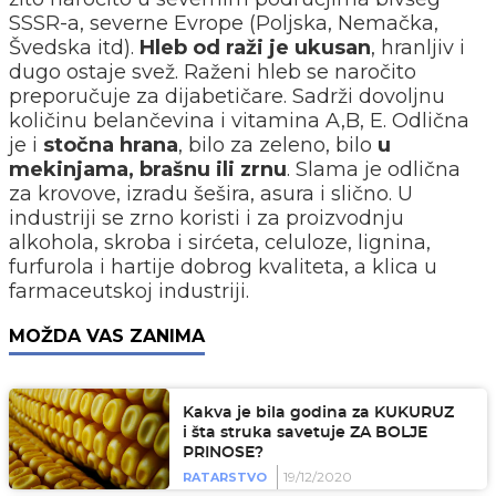
SSSR-a, severne Evrope (Poljska, Nemačka,
Švedska itd).
Hleb od raži je ukusan
, hranljiv i
dugo ostaje svež. Raženi hleb se naročito
preporučuje za dijabetičare. Sadrži dovoljnu
količinu belančevina i vitamina A,B, E. Odlična
je i
stočna hrana
, bilo za zeleno, bilo
u
mekinjama, brašnu ili zrnu
. Slama je odlična
za krovove, izradu šešira, asura i slično. U
industriji se zrno koristi i za proizvodnju
alkohola, skroba i sirćeta, celuloze, lignina,
furfurola i hartije dobrog kvaliteta, a klica u
farmaceutskoj industriji.
MOŽDA VAS ZANIMA
Kakva je bila godina za KUKURUZ
i šta struka savetuje ZA BOLJE
PRINOSE?
19/12/2020
RATARSTVO