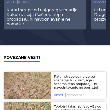
VESTI
03.08.2026
POVRTAR
Ratari strepe od najgoreg scenarija:
Od rata
Kukuruz, soja i šećerna repa
Dragomi
propadaju, ni navodnjavanje ne
proizvo
pomaže!
POVEZANE VESTI
Ratari strepe od najgoreg
scenarija: Kukuruz, soja i
šećerna repa propadaju, ni
navodnjavanje ne pomaže!
03/08/2026
VESTI
Toplotni talas izbrisao više od