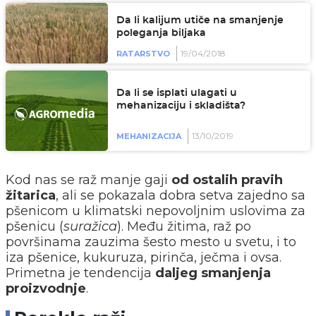
Da li kalijum utiče na smanjenje
poleganja biljaka
19/04/2018
RATARSTVO
Da li se isplati ulagati u
mehanizaciju i skladišta?
13/10/2019
MEHANIZACIJA
Kod nas se raž manje gaji
od ostalih pravih
žitarica
, ali se pokazala dobra setva zajedno sa
pšenicom u klimatski nepovoljnim uslovima za
pšenicu (
suražica
). Među žitima, raž po
površinama zauzima šesto mesto u svetu, i to
iza pšenice, kukuruza, pirinča, ječma i ovsa.
Primetna je tendencija
daljeg smanjenja
proizvodnje
.