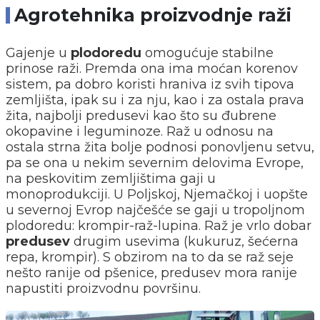
Agrotehnika proizvodnje raži
Gajenje u
plodoredu
omogućuje stabilne
prinose raži. Premda ona ima moćan korenov
sistem, pa dobro koristi hraniva iz svih tipova
zemljišta, ipak su i za nju, kao i za ostala prava
žita, najbolji predusevi kao što su đubrene
okopavine i leguminoze. Raž u odnosu na
ostala strna žita bolje podnosi ponovljenu setvu,
pa se ona u nekim severnim delovima Evrope,
na peskovitim zemljištima gaji u
monoprodukciji. U Poljskoj, Njemačkoj i uopšte
u severnoj Evrop najčešće se gaji u tropoljnom
plodoredu: krompir-raž-lupina. Raž je vrlo dobar
predusev
drugim usevima (kukuruz, šećerna
repa, krompir). S obzirom na to da se raž seje
nešto ranije od pšenice, predusev mora ranije
napustiti proizvodnu površinu.