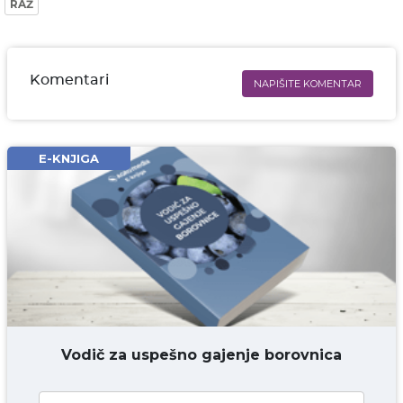
RAŽ
Komentari
NAPIŠITE KOMENTAR
Ime i prezime* obavezno
Email* obavezno
E-KNJIGA
Komentar* obavezno
DODAJ KOMENTAR
Vodič za uspešno gajenje borovnica