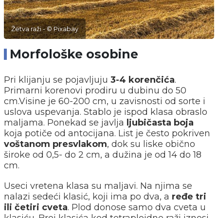
Žetva raži - © Pixabay
Morfološke osobine
Pri klijanju se pojavljuju
3-4 korenčića
.
Primarni korenovi prodiru u dubinu do 50
cm.Visine je 60-200 cm, u zavisnosti od sorte i
uslova uspevanja. Stablo je ispod klasa obraslo
maljama. Ponekad se javlja
ljubičasta boja
koja potiče od antocijana. List je često pokriven
voštanom presvlakom
, dok su liske obično
široke od 0,5- do 2 cm, a dužina je od 14 do 18
cm.
Useci vretena klasa su maljavi. Na njima se
nalazi sedeći klasić, koji ima po dva, a
ređe tri
ili četiri cveta
. Plod donose samo dva cveta u