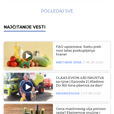
POGLEDAJ SVE
NAJČITANIJE VESTI
FAO upozorava: Svetu preti
novi talas poskupljenja
hrane!
08.08.2026
KRETANJE CENA
CLAAS EVION 430 ISKUSTVA
sa njive | Epizoda 2 | Kladovo:
Do 160 tona pšenice za dan!
07.08.2026
MEHANIZACIJA
Cena maslinovog ulja ponovo
raste? Ekstremne vrućine i