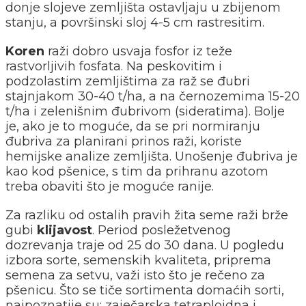
donje slojeve zemljišta ostavljaju u zbijenom
stanju, a površinski sloj 4-5 cm rastresitim.
Koren
raži dobro usvaja fosfor iz teže
rastvorljivih fosfata. Na peskovitim i
podzolastim zemljištima za raž se đubri
stajnjakom 30-40 t/ha, a na černozemima 15-20
t/ha i zelenišnim đubrivom (sideratima). Bolje
je, ako je to moguće, da se pri normiranju
đubriva za planirani prinos raži, koriste
hemijske analize zemljišta. Unošenje đubriva je
kao kod pšenice, s tim da prihranu azotom
treba obaviti što je moguće ranije.
Za razliku od ostalih pravih žita seme raži brže
gubi
klijavost
. Period posležetvenog
dozrevanja traje od 25 do 30 dana. U pogledu
izbora sorte, semenskih kvaliteta, priprema
semena za setvu, važi isto što je rečeno za
pšenicu. Što se tiče sortimenta domaćih sorti,
najpoznatije su: zaječarska tetraploidna i