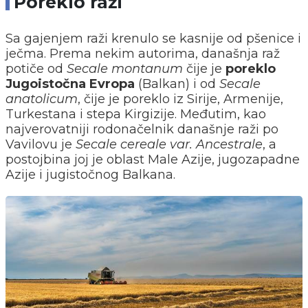
Poreklo raži
Sa gajenjem raži krenulo se kasnije od pšenice i
ječma. Prema nekim autorima, današnja raž
potiče od
Secale montanum
čije je
poreklo
Jugoistočna Evropa
(Balkan) i od
Secale
anatolicum
, čije je poreklo iz Sirije, Armenije,
Turkestana i stepa Kirgizije. Međutim, kao
najverovatniji rodonačelnik današnje raži po
Vavilovu je
Secale cereale var. Ancestrale
, a
postojbina joj je oblast Male Azije, jugozapadne
Azije i jugistočnog Balkana.