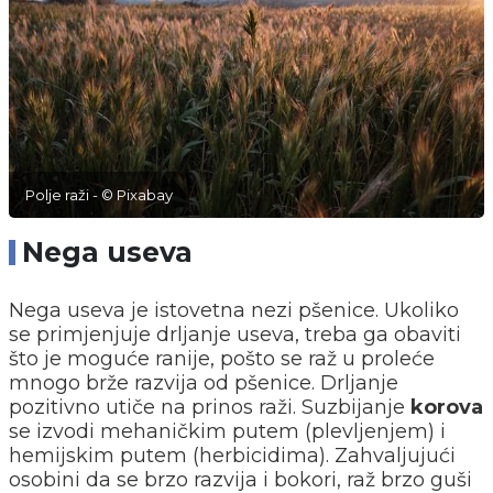
Polje raži - © Pixabay
Nega useva
Nega useva je istovetna nezi pšenice. Ukoliko
se primjenjuje drljanje useva, treba ga obaviti
što je moguće ranije, pošto se raž u proleće
mnogo brže razvija od pšenice. Drljanje
pozitivno utiče na prinos raži. Suzbijanje
korova
se izvodi mehaničkim putem (plevljenjem) i
hemijskim putem (herbicidima). Zahvaljujući
osobini da se brzo razvija i bokori, raž brzo guši