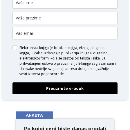
Elektronska knjiga (e-book, e-knjiga, eknjiga, digitalna
knjiga, ili čak e-izdanje) je publikacija knjige u digitalnoj,
elektronskoj formi koja se sastoji od teksta i slika. Sa
prihvatanjem uslova o
preuzimanju E-knjige
saglasan sam i
da svake nedelje svoju mejl adresu dobijam najvažnije
vesti iz sveta poljoprivrede.
Preuzmite e-book
ANKETA
Po kojoj ceni biste danas prodali