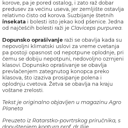
korove, pa je pored ostalog, i zato raž dobar
predusev za većinu useva, jer zemljište ostavlja
relativno čisto od korova. Suzbijanje štetnih
insekata
i bolesti isto jekao kod pšenice. Jedna
od najčešćih bolesti raži je
Claviceps purpurea
.
Dopunsko oprašivanje
raži se obavlja kada su
nepovoljni klimatski uslovi za vreme cvetanja
pa postoji opasnost od nepotpune oplodnje, pri
čemu se dobiju nepotpuni, nedovoljno ozrnjeni
klasovi. Dopunsko oprašivanje se obavlja
prevlačenjem zategnutog konopca preko
klasova, što izaziva prosipanje polena i
oplodnju cvetova. Žetva se obavlja na kraju
voštane zrelosti.
Tekst je originalno objavljen u magazinu Agro
Planeta
Preuzeto iz Ratarstko-povrtrskog priručnika, s
dopuštenjem koatura prof. dr Ilije