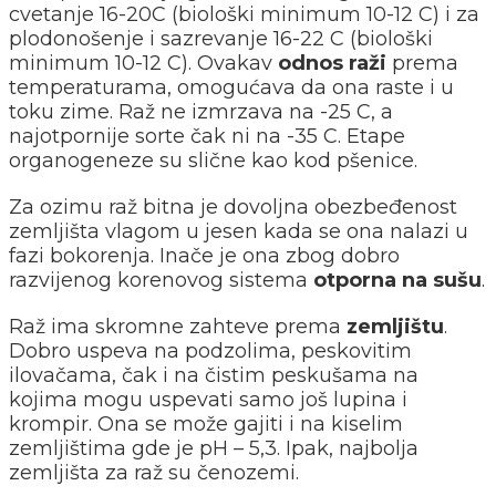
cvetanje 16-20C (biološki minimum 10-12 C) i za
plodonošenje i sazrevanje 16-22 C (biološki
minimum 10-12 C). Ovakav
odnos raži
prema
temperaturama, omogućava da ona raste i u
toku zime. Raž ne izmrzava na -25 C, a
najotpornije sorte čak ni na -35 C. Etape
organogeneze su slične kao kod pšenice.
Za ozimu raž bitna je dovoljna obezbeđenost
zemljišta vlagom u jesen kada se ona nalazi u
fazi bokorenja. Inače je ona zbog dobro
razvijenog korenovog sistema
otporna na sušu
.
Raž ima skromne zahteve prema
zemljištu
.
Dobro uspeva na podzolima, peskovitim
ilovačama, čak i na čistim peskušama na
kojima mogu uspevati samo još lupina i
krompir. Ona se može gajiti i na kiselim
zemljištima gde je pH – 5,3. Ipak, najbolja
zemljišta za raž su čenozemi.