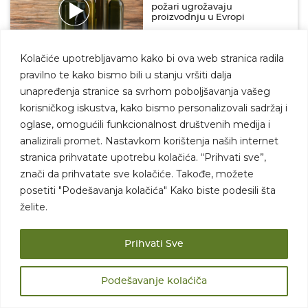
požari ugrožavaju
proizvodnju u Evropi
07.08.2026
KRETANJE CENA
Kolačiće upotrebljavamo kako bi ova web stranica radila
Cene voća i povrća: cena
pravilno te kako bismo bili u stanju vršiti dalja
kajsije niža, poskupeo
unapređenja stranice sa svrhom poboljšavanja vašeg
krompir!
korisničkog iskustva, kako bismo personalizovali sadržaj i
06.08.2026
KRETANJE CENA
oglase, omogućili funkcionalnost društvenih medija i
analizirali promet. Nastavkom korištenja naših internet
Tovni bikovi pojeftinili, cena
stranica prihvatate upotrebu kolačića. “Prihvati sve”,
prasadi konačno porasla! Evo
znači da prihvatate sve kolačiće. Takođe, možete
šta se dešava na tržištu
stoke…
posetiti "Podešavanja kolačića" Kako biste podesili šta
želite.
05.08.2026
KRETANJE CENA
Prihvati Sve
Podešavanje kolaćiča