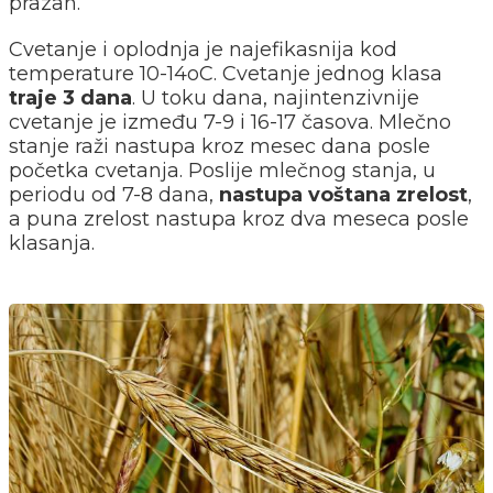
prazan.
Cvetanje i oplodnja je najefikasnija kod
temperature 10-14oC. Cvetanje jednog klasa
traje 3 dana
. U toku dana, najintenzivnije
cvetanje je između 7-9 i 16-17 časova. Mlečno
stanje raži nastupa kroz mesec dana posle
početka cvetanja. Poslije mlečnog stanja, u
periodu od 7-8 dana,
nastupa voštana zrelost
,
a puna zrelost nastupa kroz dva meseca posle
klasanja.