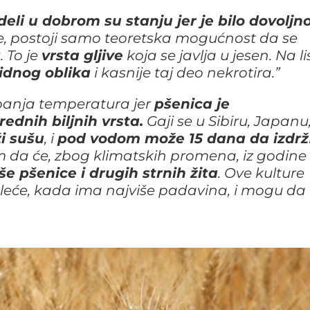
deli u dobrom su stanju jer je bilo dovoljno
, postoji samo teoretska mogućnost da se
a
. To je
vrsta gljive
koja se javlja u jesen. Na li
idnog oblika
i kasnije taj deo nekrotira.”
lebanja temperatura jer
pšenica je
rednih biljnih vrsta.
Gaji se u Sibiru, Japanu
ži sušu
, i
pod vodom može 15 dana da izdrž
m da će, zbog klimatskih promena, iz godine
še pšenice i drugih strnih žita
. Ove kulture
oleće, kada ima najviše padavina, i mogu da