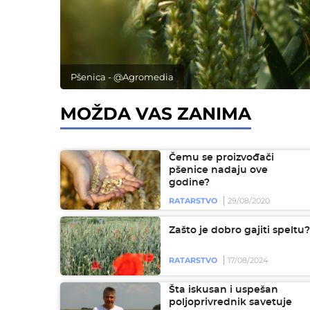
Pšenica - @Agromedia
MOŽDA VAS ZANIMA
Čemu se proizvođači
pšenice nadaju ove
godine?
RATARSTVO
29/08/2020
Zašto je dobro gajiti speltu?
RATARSTVO
17/08/2024
Šta iskusan i uspešan
poljoprivrednik savetuje