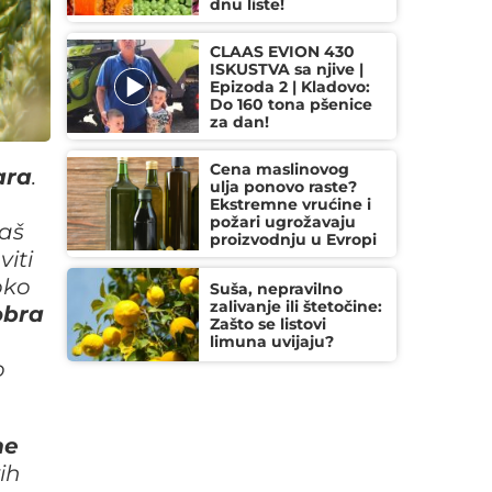
dnu liste!
CLAAS EVION 430
ISKUSTVA sa njive |
Epizoda 2 | Kladovo:
Do 160 tona pšenice
za dan!
Cena maslinovog
ara
.
ulja ponovo raste?
Ekstremne vrućine i
požari ugrožavaju
Naš
proizvodnju u Evropi
viti
oko
Suša, nepravilno
zalivanje ili štetočine:
obra
Zašto se listovi
limuna uvijaju?
o
me
ih