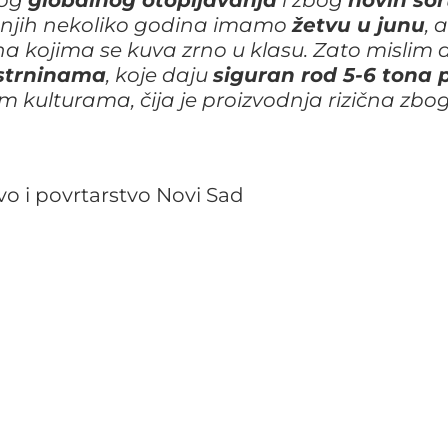
dnjih nekoliko godina imamo
žetvu u junu
, 
na kojima se kuva zrno u klasu. Zato mislim 
 strninama
, koje daju
siguran rod 5-6 tona 
m kulturama, čija je proizvodnja rizična zbo
tvo i povrtarstvo Novi Sad