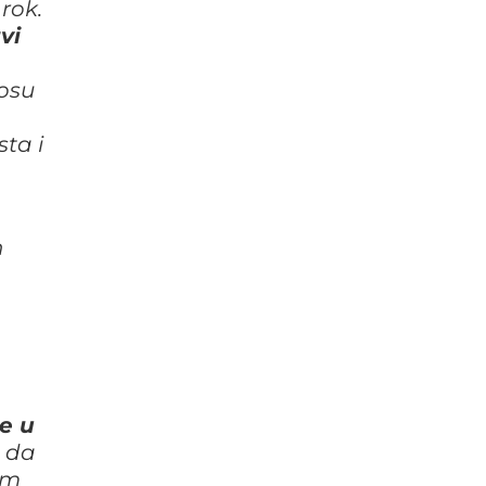
rok.
vi
nosu
sta i
h
je u
m da
em