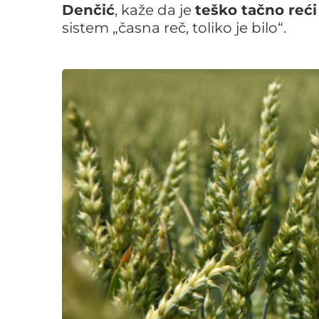
Denčić
, kaže da je
teško tačno reći
sistem „časna reč, toliko je bilo“.