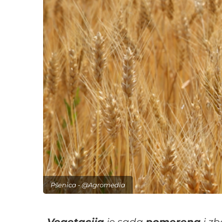
Pšenica - @Agromedia
„
Vegetacija
je sada
pomerena
i z