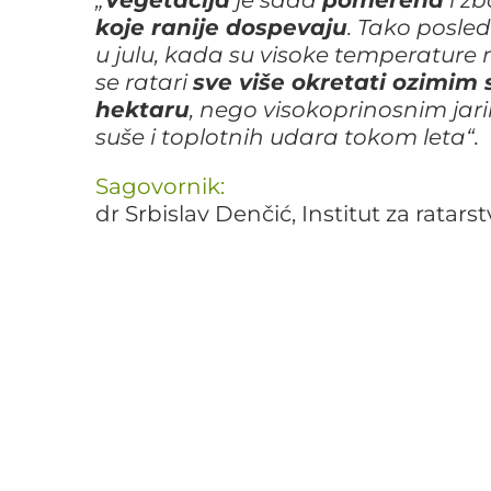
koje ranije dospevaju
. Tako posle
u julu, kada su visoke temperature 
se ratari
sve više okretati ozimim
hektaru
, nego visokoprinosnim jari
suše i toplotnih udara tokom leta“.
Sagovornik:
dr Srbislav Denčić, Institut za ratars