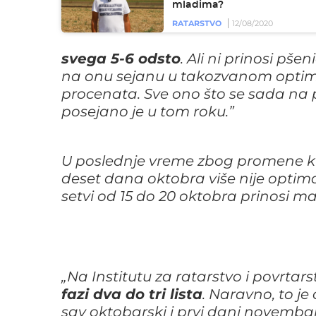
mladima?
RATARSTVO
12/08/2020
svega 5-6 odsto
. Ali ni prinosi p
na onu sejanu u takozvanom optima
procenata. Sve ono što se sada na polji
posejano je u tom roku.”
U poslednje vreme zbog promene kl
deset dana oktobra više nije optima
setvi od 15 do 20 oktobra prinosi ma
„Na Institutu za ratarstvo i povrta
fazi dva do tri lista
. Naravno, to je
sav oktobarski i prvi dani novembar