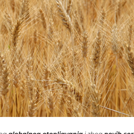
bog
globalnog otopljavanja
i zbog
novih sor