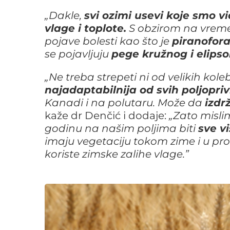
„
Dakle,
svi ozimi usevi koje smo vi
vlage i toplote.
S obzirom na vreme
pojave bolesti kao što je
piranofor
se pojavljuju
pege kružnog i elipso
„Ne treba strepeti ni od velikih ko
najadaptabilnija od svih poljopriv
Kanadi i na polutaru. Može da
izdr
kaže dr Denčić i dodaje:
„Zato misli
godinu na našim poljima biti
sve vi
imaju vegetaciju tokom zime i u pr
koriste zimske zalihe vlage.”