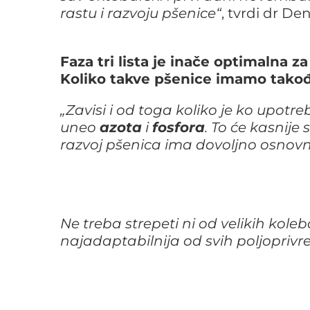
rastu i razvoju pšenice“
, tvrdi dr Den
Faza tri lista je inače optimalna 
Koliko takve pšenice imamo takođe
„Zavisi i od toga koliko je ko upotre
uneo
azota
i
fosfora
. To će kasnije
razvoj pšenica ima dovoljno osnov
Ne treba strepeti ni od velikih kole
najadaptabilnija od svih poljoprivre