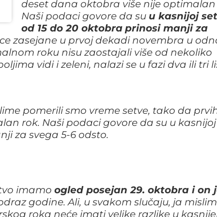
deset dana oktobra više nije optimalan 
Naši podaci govore da su
u kasnijoj set
od 15 do 20 oktobra
prinosi manji za
šenice zasejane u prvoj dekadi novembra u od
lnom roku nisu zaostajali više od nekoliko
ma vidi i zeleni, nalazi se u fazi dva ili tri li
ime pomerili smo vreme setve, tako da prvi
lan rok. Naši podaci govore da su u kasnijoj
nji za svega 5-6 odsto.
rstvo imamo
ogled posejan 29. oktobra i on 
 odraz godine. Ali, u svakom slučaju, ja misli
skog roka neće imati velike razlike u kasnij