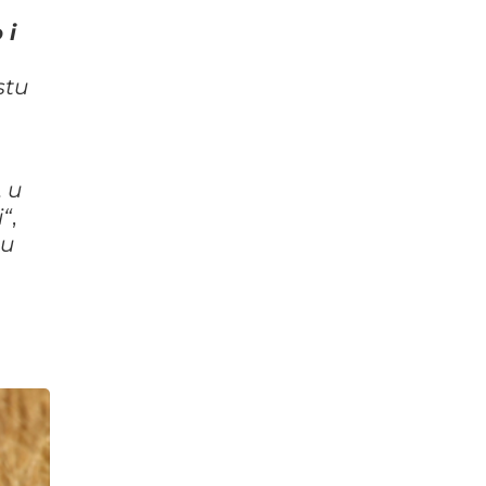
 i
stu
, u
i“
,
 u