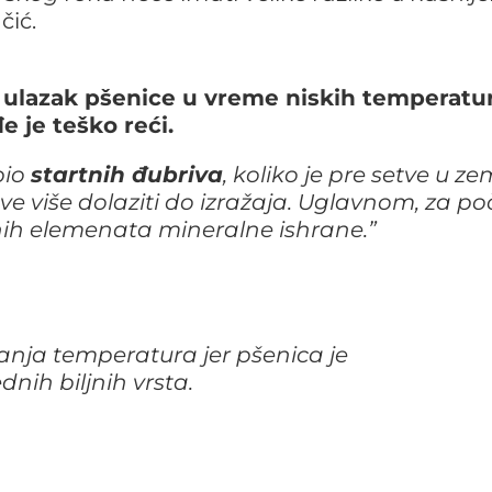
čić.
za ulazak pšenice u vreme niskih temperatur
 je teško reći.
bio
startnih đubriva
, koliko je pre setve u ze
 sve više dolaziti do izražaja. Uglavnom, za po
nih elemenata mineralne ishrane.”
banja temperatura jer pšenica je
dnih biljnih vrsta.