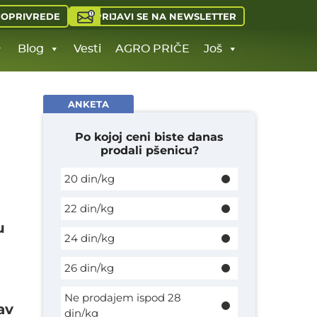
PRIJAVI SE NA NEWSLETTER
JOPRIVREDE
Blog
Vesti
AGRO PRIČE
Još
ANKETA
Po kojoj ceni biste danas
prodali pšenicu?
20 din/kg
22 din/kg
u
24 din/kg
26 din/kg
Ne prodajem ispod 28
av
din/kg