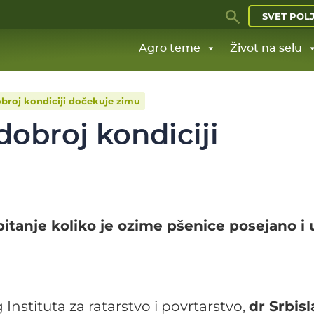
SVET POL
Agro teme
Život na selu
broj kondiciji dočekuje zimu
obroj kondiciji
itanje koliko je ozime pšenice posejano i 
Instituta za ratarstvo i povrtarstvo,
dr Srbisl