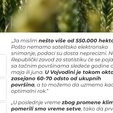
„
Ja mislim
nešto više od 550.000 hekt
Pošto nemamo satelitsko elektronsko
snimanje, podaci su dosta neprecizni. 
Republički zavod za statistiku će se poja
sa tačnim površinama sledeće godine 
maja ili juna.
U Vojvodini je tokom okt
zasejano 60-70 odsto od ukupnih
površina
, a to možemo da uzmemo ka
optimalni rok
.”
„U poslednje vreme
zbog promene kli
pomerili smo vreme setve
, tako da prv