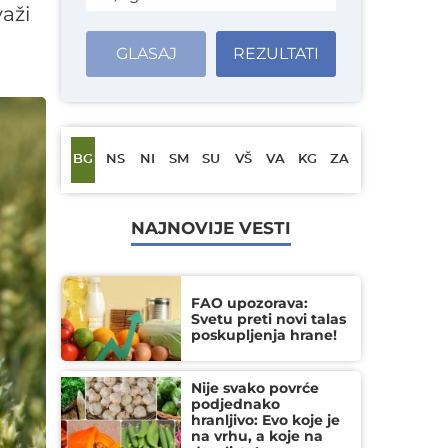
važi
GLASAJ
REZULTATI
BG
NS
NI
SM
SU
VŠ
VA
KG
ZA
NAJNOVIJE VESTI
FAO upozorava:
Svetu preti novi talas
poskupljenja hrane!
Nije svako povrće
podjednako
hranljivo: Evo koje je
na vrhu, a koje na