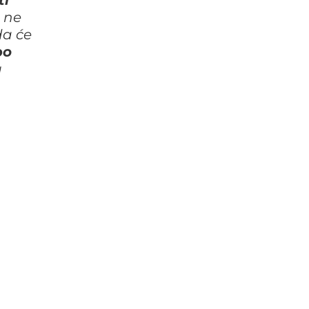
a ne
da će
po
g