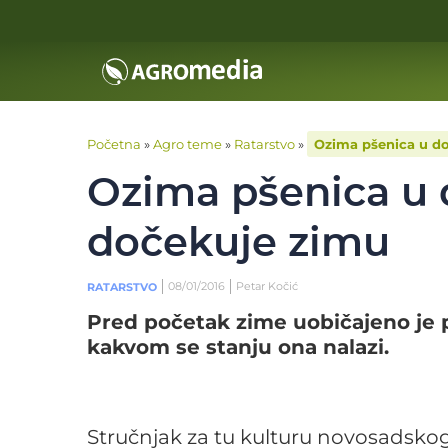
Početna
»
Agro teme
»
Ratarstvo
»
Ozima pšenica u do
Ozima pšenica u d
dočekuje zimu
08/01/2016
Petar Kočić
RATARSTVO
Pred početak zime uobičajeno je p
kakvom se stanju ona nalazi.
Stručnjak za tu kulturu novosadskog 