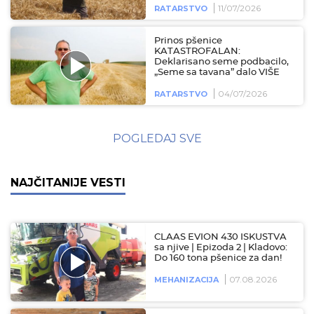
11/07/2026
RATARSTVO
Prinos pšenice
KATASTROFALAN:
Deklarisano seme podbacilo,
„Seme sa tavana” dalo VIŠE
04/07/2026
RATARSTVO
POGLEDAJ SVE
NAJČITANIJE VESTI
CLAAS EVION 430 ISKUSTVA
sa njive | Epizoda 2 | Kladovo:
Do 160 tona pšenice za dan!
07.08.2026
MEHANIZACIJA