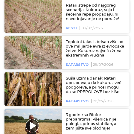
Ratari strepe od najgoreg
scenarija: Kukuruz, soja i
šećerna repa propadaju, ni
navodnjavanje ne pomaže!
03/08/2026
VESTI
Toplotni talas izbrisao više od
dve milijarde evra iz evropske
žetve: Kukuruz najveća žrtva
ekstremnih vrućina!
29/07/2026
RATARSTVO
Suša uzima danak: Ratari
upozoravaju da kukuruz već
podgoreva, a prinosi mogu
da se PREPOLOVE bez kiše!
28/07/2026
RATARSTVO
3 godine sa Biofor
preparatima: Pšenica nije
polegla, prinos stabilan, a
zemljište sve plodnije!