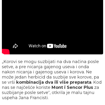
„Korovi se mogu suzbijati na dva načina posle
setve, a pre nicanja gajenog useva i onda
nakon nicanja i gajenog useva i korova. Ne
može jedan herbicid da suzbije sve korove, pa
se vrši
kombinacija dva ili više preparata
. Kod
nas se najčešće koriste
Mont i Sencor Plus
za
suzbijanje posle setve“, otkrila je malu tajnu
uspeha Jana Francisti.