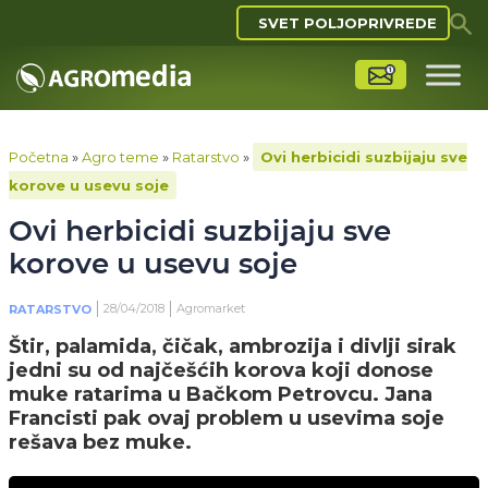
SVET POLJOPRIVREDE
Početna
»
Agro teme
»
Ratarstvo
»
Ovi herbicidi suzbijaju sve
korove u usevu soje
Ovi herbicidi suzbijaju sve
korove u usevu soje
28/04/2018
Agromarket
RATARSTVO
Štir, palamida, čičak, ambrozija i divlji sirak
jedni su od najčešćih korova koji donose
muke ratarima u Bačkom Petrovcu. Jana
Francisti pak ovaj problem u usevima soje
rešava bez muke.