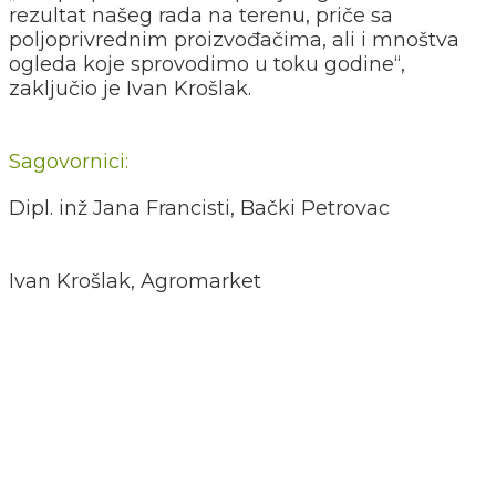
rezultat našeg rada na terenu, priče sa
poljoprivrednim proizvođačima, ali i mnoštva
ogleda koje sprovodimo u toku godine“,
zaključio je Ivan Krošlak.
Sagovornici:
Dipl. inž Jana Francisti, Bački Petrovac
Ivan Krošlak, Agromarket