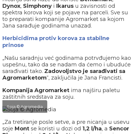
Dynox
,
Simphony
i
Ikarus
u zavisnosti od
spektra korova koji se pojave na parceli. Sve su
to preparati kompanije Agromarket sa kojom
Jana sarađuje godinama unazad.
Herbicidima protiv korova za stabilne
prinose
„Našu saradnju već godinama potrvđujemo kao
uspešnu, tako da se nadam da ćemo i ubuduće
sarađivati tako.
Zadovoljstvo je sarađivati sa
Agromarketom
“, zaključila je Jana Francisti.
Kompanija Agromarket
ima najširu paletu
zaštitnih sredstava za soju.
Soja © Agromedia
„Za tretiranje posle setve, a pre nicanja u usevu
soje
Mont
se koristi u dozi od
1,2 l/ha
, a
Sencor