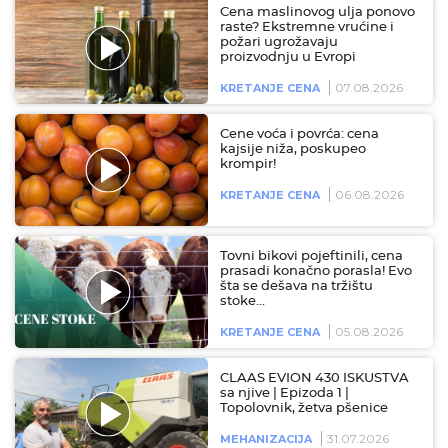
Cena maslinovog ulja ponovo
raste? Ekstremne vrućine i
požari ugrožavaju
proizvodnju u Evropi
07.08.2026
KRETANJE CENA
Cene voća i povrća: cena
kajsije niža, poskupeo
krompir!
06.08.2026
KRETANJE CENA
Tovni bikovi pojeftinili, cena
prasadi konačno porasla! Evo
šta se dešava na tržištu
stoke…
05.08.2026
KRETANJE CENA
CLAAS EVION 430 ISKUSTVA
sa njive | Epizoda 1 |
Topolovnik, žetva pšenice
31.07.2026
MEHANIZACIJA