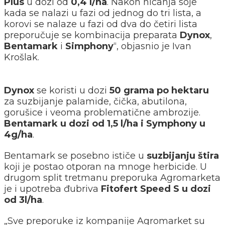
Plus
u dozi od
0,4 l/ha
. Nakon nicanja soje
kada se nalazi u fazi od jednog do tri lista, a
korovi se nalaze u fazi od dva do četiri lista
preporučuje se kombinacija preparata
Dynox
,
Bentamark
i
Simphony
“, objasnio je Ivan
Krošlak.
Dynox
se koristi u dozi
50 grama po hektaru
za suzbijanje palamide, čička, abutilona,
gorušice i veoma problematične ambrozije.
Bentamark u dozi od 1,5 l/ha i Symphony u
4g/ha
.
Bentamark se posebno ističe u
suzbijanju štira
koji je postao otporan na mnoge herbicide. U
drugom split tretmanu preporuka Agromarketa
je i upotreba đubriva
Fitofert Speed S u dozi
od 3l/ha
.
„Sve preporuke iz kompanije Agromarket su