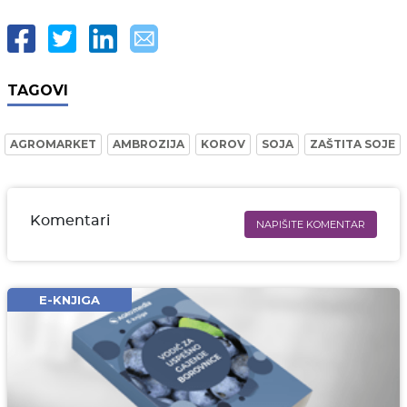
TAGOVI
AGROMARKET
AMBROZIJA
KOROV
SOJA
ZAŠTITA SOJE
Komentari
NAPIŠITE KOMENTAR
Ime i prezime* obavezno
Email* obavezno
E-KNJIGA
Komentar* obavezno