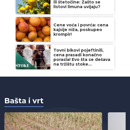
ili štetočine: Zašto se
listovi limuna uvijaju?
Cene voća i povrća: cena
kajsije niža, poskupeo
krompir!
Tovni bikovi pojeftinili,
cena prasadi konačno
porasla! Evo šta se dešava
na tržištu stoke...
Bašta i vrt