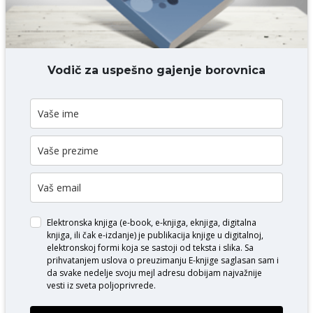
DODAJ KOMENTAR
Vodič za uspešno gajenje borovnica
Elektronska knjiga (e-book, e-knjiga, eknjiga, digitalna
knjiga, ili čak e-izdanje) je publikacija knjige u digitalnoj,
elektronskoj formi koja se sastoji od teksta i slika. Sa
prihvatanjem uslova o
preuzimanju E-knjige
saglasan sam i
da svake nedelje svoju mejl adresu dobijam najvažnije
vesti iz sveta poljoprivrede.