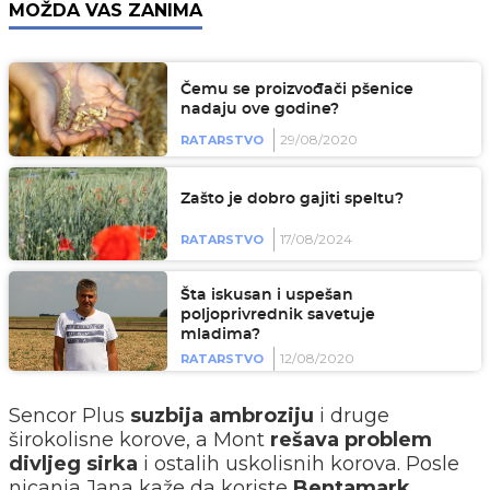
MOŽDA VAS ZANIMA
Čemu se proizvođači pšenice
nadaju ove godine?
29/08/2020
RATARSTVO
Zašto je dobro gajiti speltu?
17/08/2024
RATARSTVO
Šta iskusan i uspešan
poljoprivrednik savetuje
mladima?
12/08/2020
RATARSTVO
Sencor Plus
suzbija ambroziju
i druge
širokolisne korove, a Mont
rešava problem
divljeg sirka
i ostalih uskolisnih korova. Posle
nicanja Jana kaže da koriste
Bentamark
,