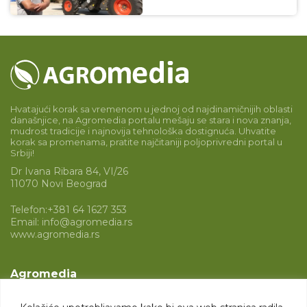
Hvatajući korak sa vremenom u jednoj od najdinamičnijih oblasti
današnjice, na Agromedia portalu mešaju se stara i nova znanja,
mudrost tradicije i najnovija tehnološka dostignuća. Uhvatite
korak sa promenama, pratite najčitaniji poljoprivredni portal u
Srbiji!
Dr Ivana Ribara 84, VI/26
11070 Novi Beograd
Telefon:
+381 64 1627 353
Email:
info@agromedia.rs
www.agromedia.rs
Agromedia
O nama