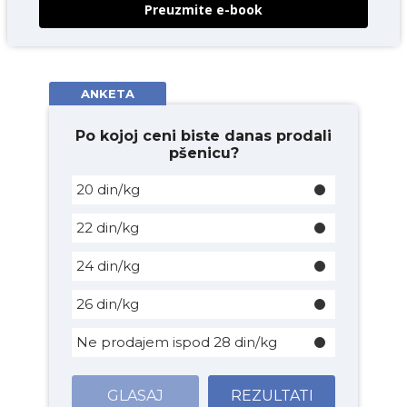
Preuzmite e-book
ANKETA
Po kojoj ceni biste danas prodali
pšenicu?
20 din/kg
22 din/kg
24 din/kg
26 din/kg
Ne prodajem ispod 28 din/kg
GLASAJ
REZULTATI