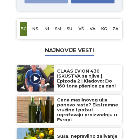
BG
NS
NI
SM
SU
VŠ
VA
KG
ZA
NAJNOVIJE VESTI
CLAAS EVION 430
ISKUSTVA sa njive |
Epizoda 2 | Kladovo: Do
160 tona pšenice za dan!
Cena maslinovog ulja
ponovo raste? Ekstremne
vrućine i požari
ugrožavaju proizvodnju u
Evropi
Suša, nepravilno zalivanje