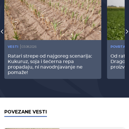
VESTI
03.08.2026
POVRTAR
Ratari strepe od najgoreg scenarija:
Od rata
Kukuruz, soja i šećerna repa
Dragomi
propadaju, ni navodnjavanje ne
proizvo
pomaže!
POVEZANE VESTI