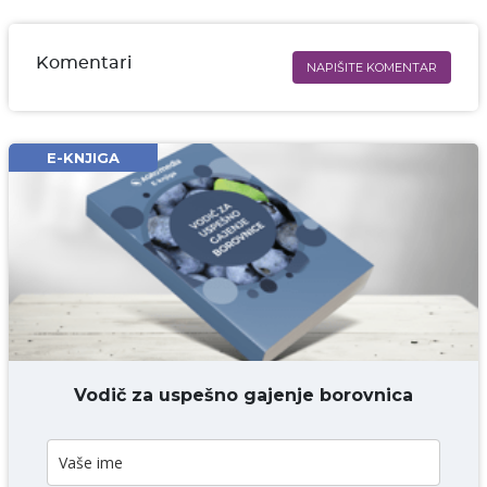
Komentari
NAPIŠITE KOMENTAR
Ime i prezime* obavezno
Email* obavezno
E-KNJIGA
Komentar* obavezno
DODAJ KOMENTAR
Vodič za uspešno gajenje borovnica