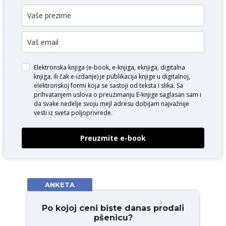
Elektronska knjiga (e-book, e-knjiga, eknjiga, digitalna
knjiga, ili čak e-izdanje) je publikacija knjige u digitalnoj,
elektronskoj formi koja se sastoji od teksta i slika. Sa
prihvatanjem uslova o
preuzimanju E-knjige
saglasan sam i
da svake nedelje svoju mejl adresu dobijam najvažnije
vesti iz sveta poljoprivrede.
Preuzmite e-book
ANKETA
Po kojoj ceni biste danas prodali
pšenicu?