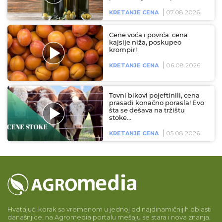
07.08.2026
KRETANJE CENA
Cene voća i povrća: cena
kajsije niža, poskupeo
krompir!
06.08.2026
KRETANJE CENA
Tovni bikovi pojeftinili, cena
prasadi konačno porasla! Evo
šta se dešava na tržištu
stoke…
05.08.2026
KRETANJE CENA
Hvatajući korak sa vremenom u jednoj od najdinamičnijih oblasti
današnjice, na Agromedia portalu mešaju se stara i nova znanja,