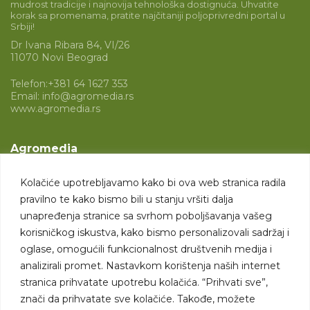
mudrost tradicije i najnovija tehnološka dostignuća. Uhvatite
korak sa promenama, pratite najčitaniji poljoprivredni portal u
Srbiji!
Dr Ivana Ribara 84, VI/26
11070 Novi Beograd
Telefon:
+381 64 1627 353
Email:
info@agromedia.rs
www.agromedia.rs
Agromedia
O nama
Kolačiće upotrebljavamo kako bi ova web stranica radila
Svet poljoprivrede
pravilno te kako bismo bili u stanju vršiti dalja
Marketing usluge
unapređenja stranice sa svrhom poboljšavanja vašeg
korisničkog iskustva, kako bismo personalizovali sadržaj i
Tražimo saradnike
oglase, omogućili funkcionalnost društvenih medija i
analizirali promet. Nastavkom korištenja naših internet
Kontakt
stranica prihvatate upotrebu kolačića. “Prihvati sve”,
znači da prihvatate sve kolačiće. Takođe, možete
Kontakt