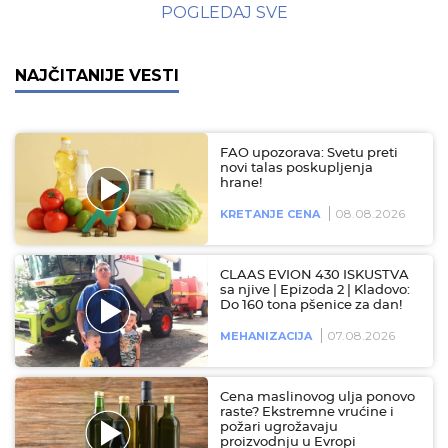
POGLEDAJ SVE
NAJČITANIJE VESTI
FAO upozorava: Svetu preti
novi talas poskupljenja
hrane!
08.08.2026
KRETANJE CENA
CLAAS EVION 430 ISKUSTVA
sa njive | Epizoda 2 | Kladovo:
Do 160 tona pšenice za dan!
07.08.2026
MEHANIZACIJA
Cena maslinovog ulja ponovo
raste? Ekstremne vrućine i
požari ugrožavaju
proizvodnju u Evropi