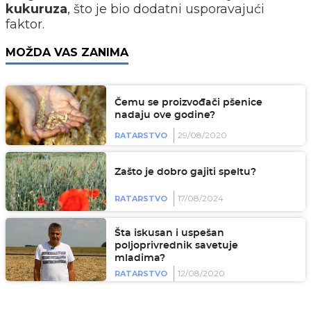
kukuruza
, što je bio dodatni usporavajući
faktor.
MOŽDA VAS ZANIMA
Čemu se proizvođači pšenice
nadaju ove godine?
29/08/2020
RATARSTVO
Zašto je dobro gajiti speltu?
17/08/2024
RATARSTVO
Šta iskusan i uspešan
poljoprivrednik savetuje
mladima?
12/08/2020
RATARSTVO