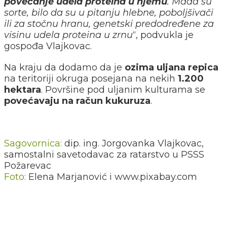
povećanje udela proteina u njemu
. Mada su
sorte, bilo da su u pitanju hlebne, poboljšivači
ili za stočnu hranu, genetski predodređene za
visinu udela proteina u zrnu
“, podvukla je
gospođa Vlajkovac.
Na kraju da dodamo da je
ozima uljana repica
na teritoriji okruga posejana na nekih
1.200
hektara
. Površine pod uljanim kulturama se
povećavaju na račun kukuruza
.
Sagovornica:
dip. ing. Jorgovanka Vlajkovac,
samostalni savetodavac za ratarstvo u PSSS
Požarevac
Foto:
Elena Marjanović i www.pixabay.com