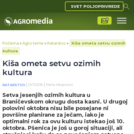
SVET POLJOPRIVREDE
Početna
»
Agro teme
»
Ratarstvo
»
Kiša ometa setvu ozimih
kultura
Kiša ometa setvu ozimih
kultura
01/11/2016
Elena Marjanović
RATARSTVO
Setva jesenjih ozimih kultura u
Braničevskom okrugu dosta kasni. U drugoj
polovini oktobra nisu bile posejane ni
površine planirane za ječam, iako je
optimalni rok za ovu kulturu istekao još 10.
oktobra. Pšenica je još u goroj situaciji, ali