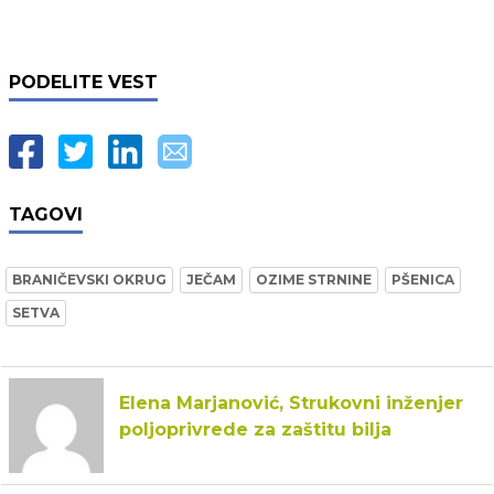
PODELITE VEST
TAGOVI
BRANIČEVSKI OKRUG
JEČAM
OZIME STRNINE
PŠENICA
SETVA
Elena Marjanović, Strukovni inženjer
poljoprivrede za zaštitu bilja