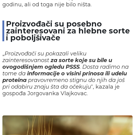
godinu, ali od toga nije bilo ništa.
Proizvođači su posebno
zainteresovani za hlebne sorte
i poboljšivače
„
Proizvođači su pokazali veliku
zainteresovanost
za sorte koje su bile u
ovogodišnjem ogledu PSSS
. Dosta radimo na
tome da
informacije o visini prinosa ili udelu
proteina
pravovremeno stignu do njih da još
pri odabiru znaju šta da očekuju
“, kazala je
gospođa Jorgovanka Vlajkovac.