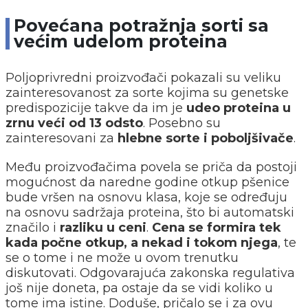
Povećana potražnja sorti sa
većim udelom proteina
Poljoprivredni proizvođači pokazali su veliku
zainteresovanost za sorte kojima su genetske
predispozicije takve da im je
udeo proteina u
zrnu veći od 13 odsto
. Posebno su
zainteresovani za
hlebne sorte i poboljšivače
.
Među proizvođačima povela se priča da postoji
mogućnost da naredne godine otkup pšenice
bude vršen na osnovu klasa, koje se određuju
na osnovu sadržaja proteina, što bi automatski
značilo i
razliku u ceni
.
Cena se formira tek
kada počne otkup, a nekad i tokom njega
, te
se o tome i ne može u ovom trenutku
diskutovati. Odgovarajuća zakonska regulativa
još nije doneta, pa ostaje da se vidi koliko u
tome ima istine. Doduše, pričalo se i za ovu