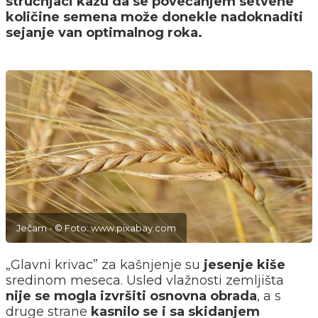
stručnjaci kažu da se povećanjem setvene
količine semena može donekle nadoknaditi
sejanje van optimalnog roka.
Ječam - © Foto: www.pixabay.com
„Glavni krivac” za kašnjenje su
jesenje kiše
sredinom meseca. Usled vlažnosti zemljišta
nije se mogla izvršiti osnovna obrada
, a s
druge strane
kasnilo se i sa skidanjem