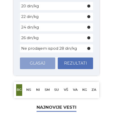
20 din/kg
22 din/kg
24 din/kg
26 din/kg
Ne prodajem ispod 28 din/kg
GLASAJ
REZULTATI
BG
NS
NI
SM
SU
VŠ
VA
KG
ZA
NAJNOVIJE VESTI