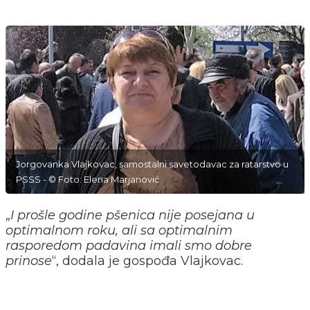
Jorgovanka Vlajkovac, samostalni savetodavac za ratarstvo u
PSSS - © Foto: Elena Marjanović
„
I prošle godine pšenica nije posejana u
optimalnom roku, ali sa optimalnim
rasporedom padavina imali smo dobre
prinose
“, dodala je gospođa Vlajkovac.