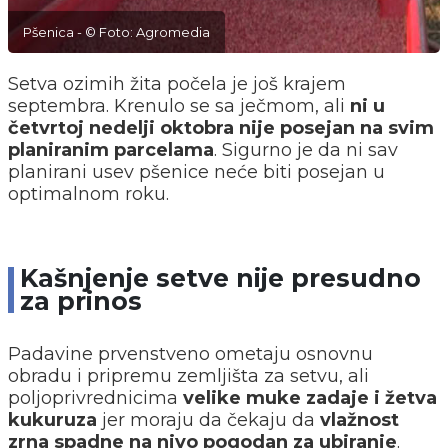
Pšenica - © Foto: Agromedia
Setva ozimih žita počela je još krajem
septembra. Krenulo se sa ječmom, ali
ni u
četvrtoj nedelji oktobra nije posejan na svim
planiranim parcelama
. Sigurno je da ni sav
planirani usev pšenice neće biti posejan u
optimalnom roku.
Kašnjenje setve nije presudno
za prinos
Padavine prvenstveno ometaju osnovnu
obradu i pripremu zemljišta za setvu, ali
poljoprivrednicima
velike muke zadaje i žetva
kukuruza
jer moraju da čekaju da
vlažnost
zrna spadne na nivo pogodan za ubiranje
.