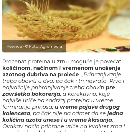
Pšenica - © Foto: Agromedia
Procenat proteina u zrnu moguće je povećati
količinom, načinom i vremenom unošenja
azotnog đubriva na proleće
. „
Prihranjivanje
treba obaviti u dva, pa čak i tri navrata. Prvo i
najvažnije prihranjivanje treba obaviti
pre
završetka bokorenja
, a korektivno, koje
najviše utiče na sadržaj proteina u vreme
formiranja prinosa,
u vreme pojave drugog
kolenceta
, pa čak nije na odmet da se
jedna
količina azota unese i u vreme klasanja
.
Ovakav način prihrane utiče na kvalitet zrna i