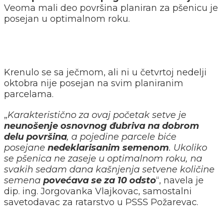
Veoma mali deo površina planiran za pšenicu je
posejan u optimalnom roku.
Krenulo se sa ječmom, ali ni u četvrtoj nedelji
oktobra nije posejan na svim planiranim
parcelama.
„
Karakteristično za ovaj početak setve je
neunošenje osnovnog đubriva na dobrom
delu površina
, a pojedine parcele biće
posejane
nedeklarisanim semenom
. Ukoliko
se pšenica ne zaseje u optimalnom roku, na
svakih sedam dana kašnjenja setvene količine
semena
povećava se za 10 odsto
“, navela je
dip. ing. Jorgovanka Vlajkovac, samostalni
savetodavac za ratarstvo u PSSS Požarevac.