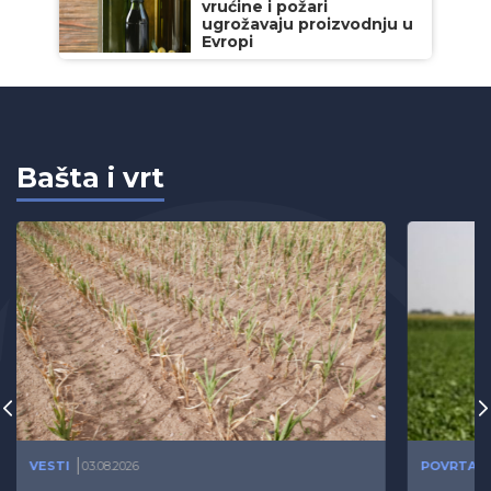
vrućine i požari
ugrožavaju proizvodnju u
Evropi
Bašta i vrt
VESTI
03.08.2026
POVRTAR