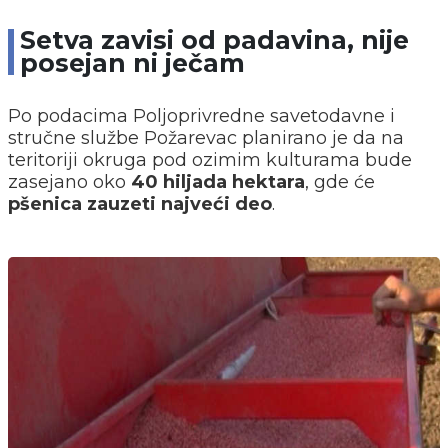
Setva zavisi od padavina, nije
posejan ni ječam
Po podacima Poljoprivredne savetodavne i
stručne službe Požarevac planirano je da na
teritoriji okruga pod ozimim kulturama bude
zasejano oko
40 hiljada hektara
, gde će
pšenica zauzeti najveći deo
.