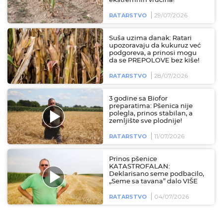
ekstremnih vrućina!
29/07/2026
RATARSTVO
Suša uzima danak: Ratari
upozoravaju da kukuruz već
podgoreva, a prinosi mogu
da se PREPOLOVE bez kiše!
28/07/2026
RATARSTVO
3 godine sa Biofor
preparatima: Pšenica nije
polegla, prinos stabilan, a
zemljište sve plodnije!
11/07/2026
RATARSTVO
Prinos pšenice
KATASTROFALAN:
Deklarisano seme podbacilo,
„Seme sa tavana” dalo VIŠE
04/07/2026
RATARSTVO