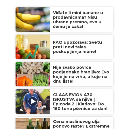
Viđate li mini banane u
prodavnicama? Nisu
ubrane prerano, evo u
čemu je caka!
FAO upozorava: Svetu
preti novi talas
poskupljenja hrane!
Nije svako povrće
podjednako hranljivo: Evo
koje je na vrhu, a koje na
dnu liste!
CLAAS EVION 430
ISKUSTVA sa njive |
Epizoda 2 | Kladovo: Do
160 tona pšenice za dan!
Cena maslinovog ulja
ponovo raste? Ekstremne