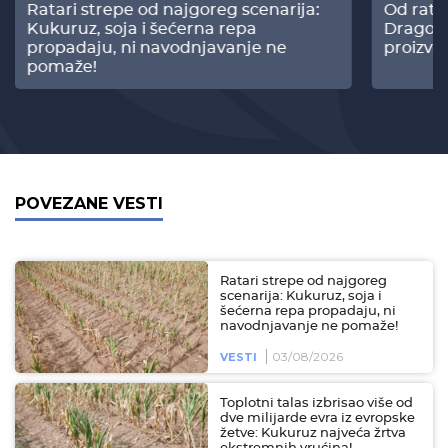
Ratari strepe od najgoreg scenarija:
Od rata
Kukuruz, soja i šećerna repa
Dragomi
propadaju, ni navodnjavanje ne
proizvo
pomaže!
POVEZANE VESTI
Ratari strepe od najgoreg
scenarija: Kukuruz, soja i
šećerna repa propadaju, ni
navodnjavanje ne pomaže!
03/08/2026
VESTI
Toplotni talas izbrisao više od
dve milijarde evra iz evropske
žetve: Kukuruz najveća žrtva