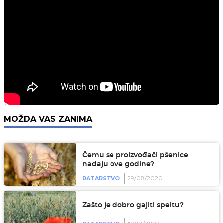
MOŽDA VAS ZANIMA
Čemu se proizvođači pšenice
nadaju ove godine?
29/08/2020
RATARSTVO
Zašto je dobro gajiti speltu?