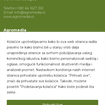
Telefon:
+381 64 1627 353
Email:
info@agromedia.rs
www.agromedia.rs
Agromedia
O nama
Kolačiće upotrebljavamo kako bi ova web stranica radila
Svet poljoprivrede
pravilno te kako bismo bili u stanju vršiti dalja
Marketing usluge
unapređenja stranice sa svrhom poboljšavanja vašeg
korisničkog iskustva, kako bismo personalizovali sadržaj i
Tražimo saradnike
oglase, omogućili funkcionalnost društvenih medija i
analizirali promet. Nastavkom korištenja naših internet
Kontakt
stranica prihvatate upotrebu kolačića. “Prihvati sve”,
znači da prihvatate sve kolačiće. Takođe, možete
Kontakt
posetiti "Podešavanja kolačića" Kako biste podesili šta
želite.
Prihvati Sve