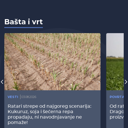
Bašta i vrt
VESTI
03.08.2026
POVRTAR
Ratari strepe od najgoreg scenarija:
Od rata
Kukuruz, soja i šećerna repa
Dragomi
propadaju, ni navodnjavanje ne
proizvo
pomaže!