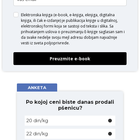
Elektronska knjiga (e-book, e-knjiga, eknjiga, digitalna
knjiga, ili čak e-izdanje) je publikacija knjige u digitalnoj,
elektronskoj formi koja se sastoji od teksta i slika. Sa
prihvatanjem uslova o
preuzimanju E-knjige
saglasan sam i
da svake nedelje svoju mejl adresu dobijam najvažnije
vesti iz sveta poljoprivrede.
Preuzmite e-book
ANKETA
Po kojoj ceni biste danas prodali
pšenicu?
20 din/kg
22 din/kg