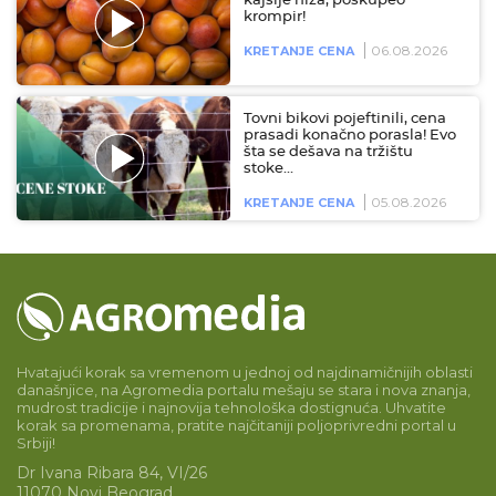
kajsije niža, poskupeo
krompir!
06.08.2026
KRETANJE CENA
Tovni bikovi pojeftinili, cena
prasadi konačno porasla! Evo
šta se dešava na tržištu
stoke…
05.08.2026
KRETANJE CENA
Hvatajući korak sa vremenom u jednoj od najdinamičnijih oblasti
današnjice, na Agromedia portalu mešaju se stara i nova znanja,
mudrost tradicije i najnovija tehnološka dostignuća. Uhvatite
korak sa promenama, pratite najčitaniji poljoprivredni portal u
Srbiji!
Dr Ivana Ribara 84, VI/26
11070 Novi Beograd