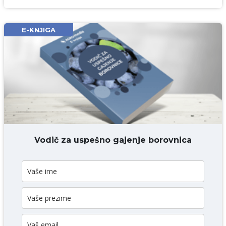
Ime i prezime* obavezno
Email* obavezno
E-KNJIGA
Komentar* obavezno
DODAJ KOMENTAR
Vodič za uspešno gajenje borovnica