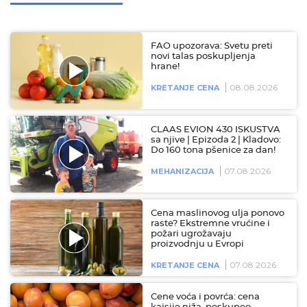
FAO upozorava: Svetu preti
novi talas poskupljenja
hrane!
08.08.2026
KRETANJE CENA
CLAAS EVION 430 ISKUSTVA
sa njive | Epizoda 2 | Kladovo:
Do 160 tona pšenice za dan!
07.08.2026
MEHANIZACIJA
Cena maslinovog ulja ponovo
raste? Ekstremne vrućine i
požari ugrožavaju
proizvodnju u Evropi
07.08.2026
KRETANJE CENA
Cene voća i povrća: cena