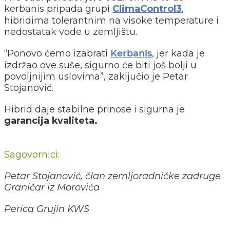
kerbanis pripada grupi
ClimaControl3
,
hibridima tolerantnim na visoke temperature i
nedostatak vode u zemljištu.
“Ponovo ćemo izabrati
, jer kada je
Kerbanis
izdržao ove suše, sigurno će biti još bolji u
povoljnijim uslovima”, zaključio je Petar
Stojanović.
Hibrid daje stabilne prinose i sigurna je
garancija kvaliteta.
Sagovornici:
Petar Stojanović, član zemljoradničke zadruge
Graničar iz Morovića
Perica Grujin KWS