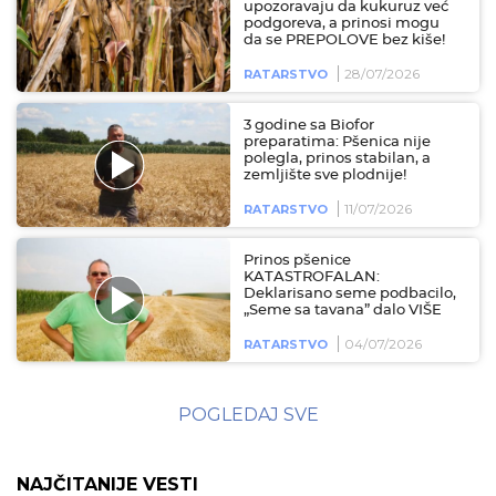
upozoravaju da kukuruz već
podgoreva, a prinosi mogu
da se PREPOLOVE bez kiše!
28/07/2026
RATARSTVO
3 godine sa Biofor
preparatima: Pšenica nije
polegla, prinos stabilan, a
zemljište sve plodnije!
11/07/2026
RATARSTVO
Prinos pšenice
KATASTROFALAN:
Deklarisano seme podbacilo,
„Seme sa tavana” dalo VIŠE
04/07/2026
RATARSTVO
POGLEDAJ SVE
NAJČITANIJE VESTI