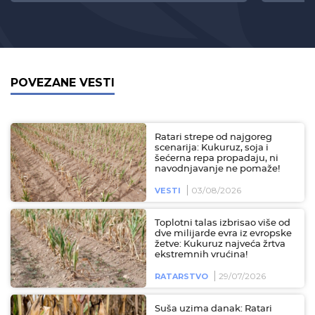
POVEZANE VESTI
Ratari strepe od najgoreg
scenarija: Kukuruz, soja i
šećerna repa propadaju, ni
navodnjavanje ne pomaže!
03/08/2026
VESTI
Toplotni talas izbrisao više od
dve milijarde evra iz evropske
žetve: Kukuruz najveća žrtva
ekstremnih vrućina!
29/07/2026
RATARSTVO
Suša uzima danak: Ratari