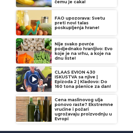
čemu je caka!
FAO upozorava: Svetu
preti novi talas
poskupljenja hrane!
Nije svako povrće
podjednako hranljivo: Evo
koje je na vrhu, a koje na
dnu liste!
CLAAS EVION 430
ISKUSTVA sa njive |
Epizoda 2 | Kladovo: Do
160 tona pšenice za dan!
Cena maslinovog ulja
ponovo raste? Ekstremne
vrućine i požari
ugrožavaju proizvodnju u
Evropi