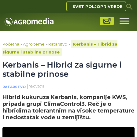
SVET POLJOPRIVREDE
Početna
»
Agro teme
»
Ratarstvo
»
Kerbanis – Hibrid za
sigurne i stabilne prinose
Kerbanis – Hibrid za sigurne i
stabilne prinose
16/01/2018
RATARSTVO
Hibrid kukuruza Kerbanis, kompanije KWS,
pripada grupi ClimaControl3. Reč je o
hibridima tolerantnim na visoke temperature
i nedostatak vode u zemljištu.