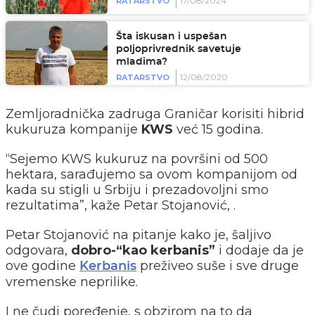
17/08/2024
RATARSTVO
Šta iskusan i uspešan
poljoprivrednik savetuje
mladima?
12/08/2020
RATARSTVO
Zemljoradnička zadruga Graničar korisiti hibrid
kukuruza kompanije
KWS
već 15 godina.
“Sejemo KWS kukuruz na površini od 500
hektara, sarađujemo sa ovom kompanijom od
kada su stigli u Srbiju i prezadovoljni smo
rezultatima”, kaže Petar Stojanović, .
Petar Stojanović na pitanje kako je, šaljivo
odgovara,
dobro-“kao kerbanis”
i dodaje da je
ove godine
preživeo suše i sve druge
Kerbanis
vremenske neprilike.
I ne čudi poređenje, s obzirom na to da