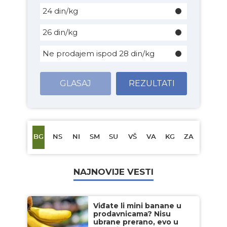
24 din/kg
26 din/kg
Ne prodajem ispod 28 din/kg
GLASAJ
REZULTATI
BG
NS
NI
SM
SU
VŠ
VA
KG
ZA
NAJNOVIJE VESTI
Viđate li mini banane u
prodavnicama? Nisu
ubrane prerano, evo u