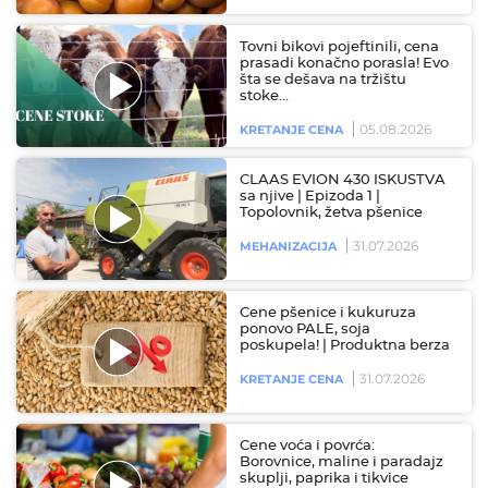
Tovni bikovi pojeftinili, cena
prasadi konačno porasla! Evo
šta se dešava na tržištu
stoke…
05.08.2026
KRETANJE CENA
CLAAS EVION 430 ISKUSTVA
sa njive | Epizoda 1 |
Topolovnik, žetva pšenice
31.07.2026
MEHANIZACIJA
Cene pšenice i kukuruza
ponovo PALE, soja
poskupela! | Produktna berza
31.07.2026
KRETANJE CENA
Cene voća i povrća:
Borovnice, maline i paradajz
skuplji, paprika i tikvice