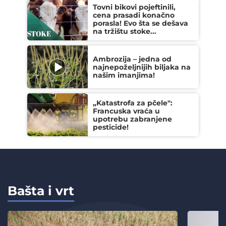
Tovni bikovi pojeftinili,
cena prasadi konačno
porasla! Evo šta se dešava
na tržištu stoke...
Ambrozija – jedna od
najnepoželjnijih biljaka na
našim imanjima!
„Katastrofa za pčele":
Francuska vraća u
upotrebu zabranjene
pesticide!
Bašta i vrt