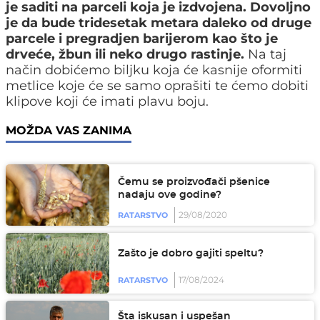
je saditi na parceli koja je izdvojena. Dovoljno
je da bude tridesetak metara daleko od druge
parcele i pregradjen barijerom kao što je
drveće, žbun ili neko drugo rastinje.
Na taj
način dobićemo biljku koja će kasnije oformiti
metlice koje će se samo oprašiti te ćemo dobiti
klipove koji će imati plavu boju.
MOŽDA VAS ZANIMA
Čemu se proizvođači pšenice
nadaju ove godine?
29/08/2020
RATARSTVO
Zašto je dobro gajiti speltu?
17/08/2024
RATARSTVO
Šta iskusan i uspešan