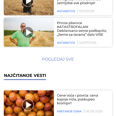
zemljište sve plodnije!
11/07/2026
RATARSTVO
Prinos pšenice
KATASTROFALAN:
Deklarisano seme podbacilo,
„Seme sa tavana” dalo VIŠE
04/07/2026
RATARSTVO
POGLEDAJ SVE
NAJČITANIJE VESTI
Cene voća i povrća: cena
kajsije niža, poskupeo
krompir!
06.08.2026
KRETANJE CENA