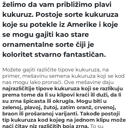
želimo da vam približimo plavi
kukuruz. Postoje sorte kukuruza
koje su potekle iz Amerike i koje
se mogu gajiti kao stare
ornamentalne sorte čiji je
koloritet stvarno fantastičan.
Možete gajiti različite tipove kukuruza, na
primer, mešavinu semena kukuruza koji se kod
nas mogu lako pronaći. Ove mešavine daju
najrazličitije tipove kukuruza koji se razlikuju
prema tome da li su klipovi kraći ili duži, da li
su zrna špicasta ili okrugla. Mogu biti u
zelenoj, plavoj, žutoj, zatim oranž, crvenoj,
braon ili prošaranoj varijanti. Takođe postoji
tip kukuruza kod kojeg na jednom klipu može
naći čitav niz različitih boja zrna.
To su