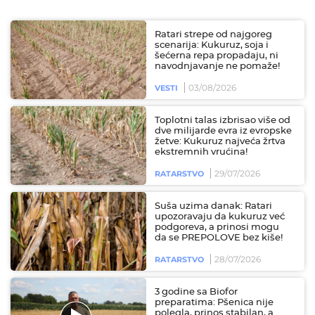
Ratari strepe od najgoreg
scenarija: Kukuruz, soja i
šećerna repa propadaju, ni
navodnjavanje ne pomaže!
03/08/2026
VESTI
Toplotni talas izbrisao više od
dve milijarde evra iz evropske
žetve: Kukuruz najveća žrtva
ekstremnih vrućina!
29/07/2026
RATARSTVO
Suša uzima danak: Ratari
upozoravaju da kukuruz već
podgoreva, a prinosi mogu
da se PREPOLOVE bez kiše!
28/07/2026
RATARSTVO
3 godine sa Biofor
preparatima: Pšenica nije
polegla, prinos stabilan, a