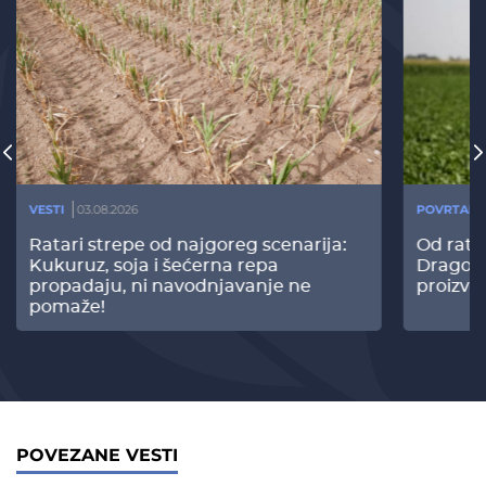
VESTI
03.08.2026
POVRTARS
Ratari strepe od najgoreg scenarija:
Od rata
Kukuruz, soja i šećerna repa
Dragomi
propadaju, ni navodnjavanje ne
proizvo
pomaže!
POVEZANE VESTI