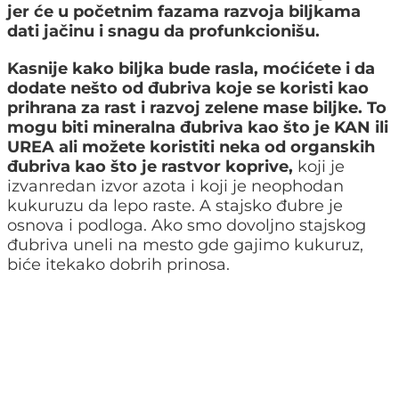
jer će u početnim fazama razvoja biljkama
dati jačinu i snagu da profunkcionišu.
Kasnije kako biljka bude rasla, moćićete i da
dodate nešto od đubriva koje se koristi kao
prihrana za rast i razvoj zelene mase biljke. To
mogu biti mineralna đubriva kao što je KAN ili
UREA ali možete koristiti neka od organskih
đubriva kao što je rastvor koprive,
koji je
izvanredan izvor azota i koji je neophodan
kukuruzu da lepo raste. A stajsko đubre je
osnova i podloga. Ako smo dovoljno stajskog
đubriva uneli na mesto gde gajimo kukuruz,
biće itekako dobrih prinosa.