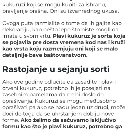
kukuruzi koji se mogu kupiti za ishranu,
pravljenje brašna. Oni su izvanrednog ukusa.
Ovoga puta razmislite o tome da ih gajite kao
dekoraciju, kao nešto lepo što biste mogli da
imate u svom vrtu.
Plavi kukuruz je sorta koja
se pojavila pre dosta vremena kod nas i kruži
kao vrsta koju razmenjuju oni koji se malo
detaljnije bave baštovanstvom.
Rastojanje u sejanju sorti
Ako ove godine odlučite da zasadite i plavi i
crveni kukuruz, potrebno ih je posejati na
zasebnim parcelama da ne bi došlo do
oprašivanja. Kukuruzi se mogu međusobno
oprašivati pa ako se nađu jedan uz drugi, može
doći do toga da se ukrštanjem dobiju nove
forme.
Ako želimo da sačuvamo isključivo
formu kao što je plavi kukuruz, potrebno ga