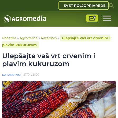
SVET POLJOPRIVREDE
Početna
»
Agro teme
»
Ratarstvo
»
Ulepšajte vaš vrt crvenim i
plavim kukuruzom
Ulepšajte vaš vrt crvenim i
plavim kukuruzom
27/04/2020
RATARSTVO