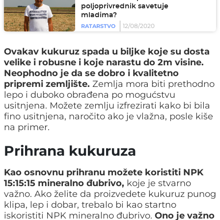
poljoprivrednik savetuje
mladima?
12/08/2020
RATARSTVO
Ovakav kukuruz spada u biljke koje su dosta
velike i robusne i koje narastu do 2m visine.
Neophodno je da se dobro i kvalitetno
pripremi zemljište.
Zemlja mora biti prethodno
lepo i duboko obrađena po mogućstvu
usitnjena. Možete zemlju izfrezirati kako bi bila
fino usitnjena, naročito ako je vlažna, posle kiše
na primer.
Prihrana kukuruza
Kao osnovnu prihranu možete koristiti NPK
15:15:15 mineralno đubrivo,
koje je stvarno
važno. Ako želite da proizvedete kukuruz punog
klipa, lep i dobar, trebalo bi kao startno
iskoristiti NPK mineralno đubrivo.
Ono je važno