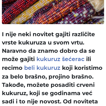
I nije neki novitet gajiti različite
vrste kukuruza u svom vrtu.
Naravno da znamo dobro da se
može gajiti
ili
kukuruz šećerac
recimo
koji koristimo
beli kukuruz
za belo brašno, projino brašno.
Takođe, možete posaditi crveni
kukuruz, koji se godinama već
sadi i to nije novost. Od noviteta