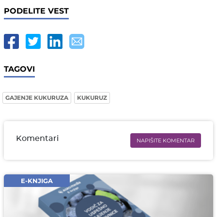
PODELITE VEST
TAGOVI
GAJENJE KUKURUZA
KUKURUZ
Komentari
NAPIŠITE KOMENTAR
Ime i prezime* obavezno
Email* obavezno
E-KNJIGA
Komentar* obavezno