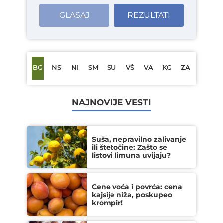
GLASAJ
REZULTATI
BG
NS
NI
SM
SU
VŠ
VA
KG
ZA
NAJNOVIJE VESTI
Suša, nepravilno zalivanje
ili štetočine: Zašto se
listovi limuna uvijaju?
Cene voća i povrća: cena
kajsije niža, poskupeo
krompir!