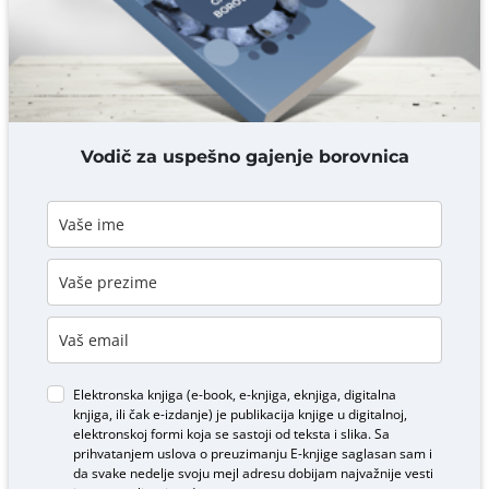
DODAJ KOMENTAR
Vodič za uspešno gajenje borovnica
Elektronska knjiga (e-book, e-knjiga, eknjiga, digitalna
knjiga, ili čak e-izdanje) je publikacija knjige u digitalnoj,
elektronskoj formi koja se sastoji od teksta i slika. Sa
prihvatanjem uslova o
preuzimanju E-knjige
saglasan sam i
da svake nedelje svoju mejl adresu dobijam najvažnije vesti