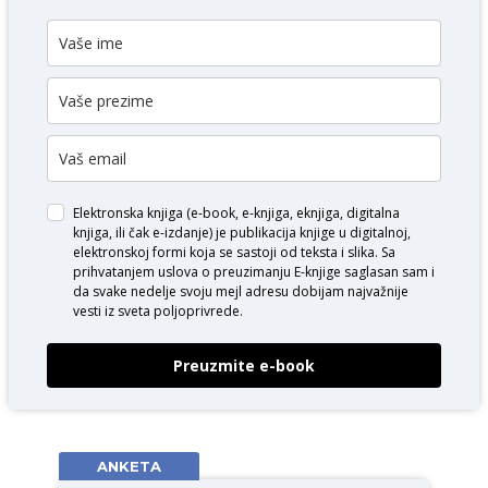
Elektronska knjiga (e-book, e-knjiga, eknjiga, digitalna
knjiga, ili čak e-izdanje) je publikacija knjige u digitalnoj,
elektronskoj formi koja se sastoji od teksta i slika. Sa
prihvatanjem uslova o
preuzimanju E-knjige
saglasan sam i
da svake nedelje svoju mejl adresu dobijam najvažnije
vesti iz sveta poljoprivrede.
Preuzmite e-book
ANKETA