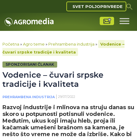
SVET POLJOPRIVREDE
Početna
»
Agro teme
»
Prehrambena industrija
»
Vodenice –
čuvari srpske tradicije i kvaliteta
SPONZORISANI ČLANAK
Vodenice – čuvari srpske
tradicije i kvaliteta
29/07/2022
PREHRAMBENA INDUSTRIJA
Razvoj industrije i mlinova na struju danas su
skoro u potpunosti potisnuli vodenice.
Međutim, ukus koji imaju hleb, proja ili
kačamak umešeni brašnom sa kamena, je
nešto što vreme ne može da izbriše. Kako bi