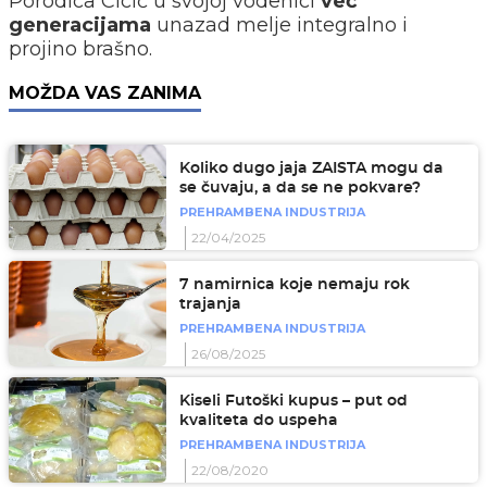
Porodica Cicić u svojoj vodenici
već
generacijama
unazad melje integralno i
projino brašno.
MOŽDA VAS ZANIMA
Koliko dugo jaja ZAISTA mogu da
se čuvaju, a da se ne pokvare?
PREHRAMBENA INDUSTRIJA
22/04/2025
7 namirnica koje nemaju rok
trajanja
PREHRAMBENA INDUSTRIJA
26/08/2025
Kiseli Futoški kupus – put od
kvaliteta do uspeha
PREHRAMBENA INDUSTRIJA
22/08/2020