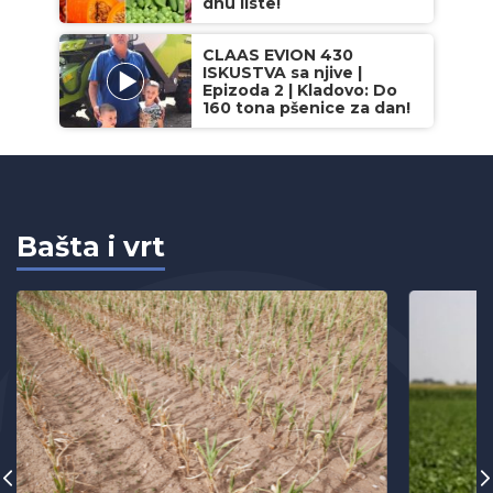
dnu liste!
CLAAS EVION 430
ISKUSTVA sa njive |
Epizoda 2 | Kladovo: Do
160 tona pšenice za dan!
Bašta i vrt