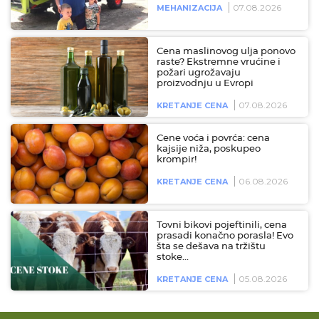
07.08.2026
MEHANIZACIJA
Cena maslinovog ulja ponovo
raste? Ekstremne vrućine i
požari ugrožavaju
proizvodnju u Evropi
07.08.2026
KRETANJE CENA
Cene voća i povrća: cena
kajsije niža, poskupeo
krompir!
06.08.2026
KRETANJE CENA
Tovni bikovi pojeftinili, cena
prasadi konačno porasla! Evo
šta se dešava na tržištu
stoke…
05.08.2026
KRETANJE CENA