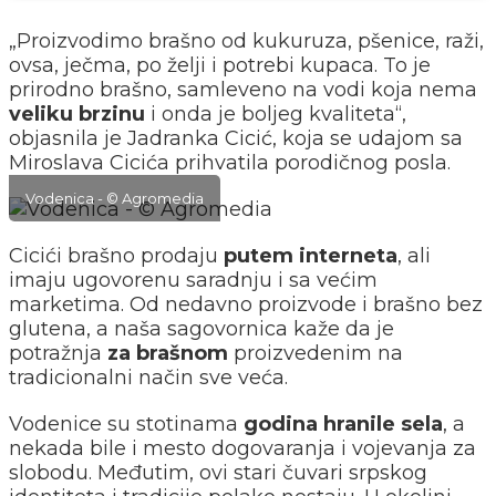
„Proizvodimo brašno od kukuruza, pšenice, raži,
ovsa, ječma, po želji i potrebi kupaca. To je
prirodno brašno, samleveno na vodi koja nema
veliku brzinu
i onda je boljeg kvaliteta“,
objasnila je Jadranka Cicić, koja se udajom sa
Miroslava Cicića prihvatila porodičnog posla.
Vodenica - © Agromedia
Cicići brašno prodaju
putem interneta
, ali
imaju ugovorenu saradnju i sa većim
marketima. Od nedavno proizvode i brašno bez
glutena, a naša sagovornica kaže da je
potražnja
za brašnom
proizvedenim na
tradicionalni način sve veća.
Vodenice su stotinama
godina hranile sela
, a
nekada bile i mesto dogovaranja i vojevanja za
slobodu. Međutim, ovi stari čuvari srpskog