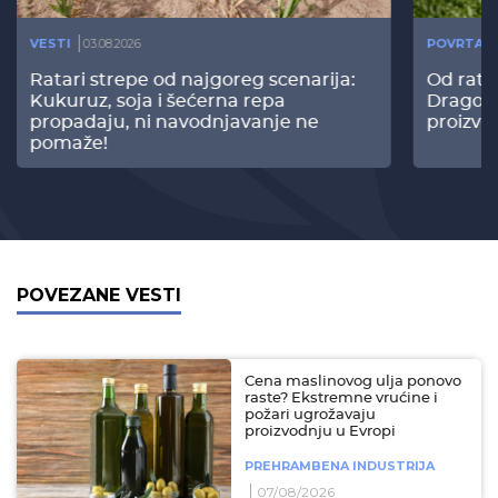
VESTI
03.08.2026
POVRTAR
Ratari strepe od najgoreg scenarija:
Od rata
Kukuruz, soja i šećerna repa
Dragomi
propadaju, ni navodnjavanje ne
proizvo
pomaže!
POVEZANE VESTI
Cena maslinovog ulja ponovo
raste? Ekstremne vrućine i
požari ugrožavaju
proizvodnju u Evropi
PREHRAMBENA INDUSTRIJA
07/08/2026