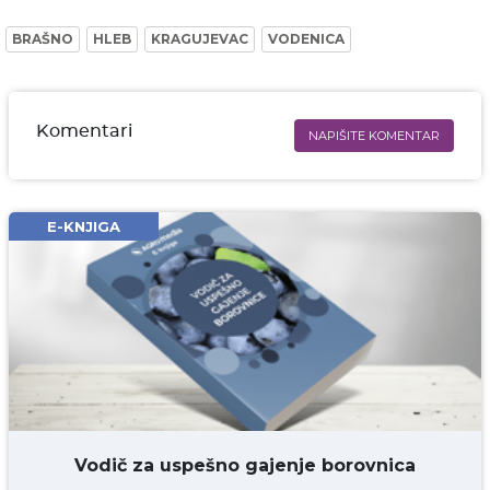
BRAŠNO
HLEB
KRAGUJEVAC
VODENICA
Komentari
NAPIŠITE KOMENTAR
Ime i prezime* obavezno
Email* obavezno
E-KNJIGA
Komentar* obavezno
DODAJ KOMENTAR
Vodič za uspešno gajenje borovnica