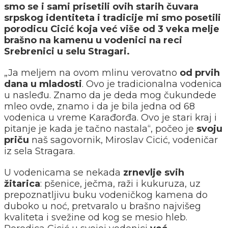
smo se i sami prisetili ovih starih čuvara
srpskog identiteta i tradicije mi smo posetili
porodicu Cicić koja već više od 3 veka melje
brašno na kamenu u vodenici na reci
Srebrenici u selu Stragari.
„Ja meljem na ovom mlinu verovatno
od prvih
dana u mladosti
. Ovo je tradicionalna vodenica
u nasleđu. Znamo da je deda mog čukundede
mleo ovde, znamo i da je bila jedna od 68
vodenica u vreme Karađorđa. Ovo je stari kraj i
pitanje je kada je tačno nastala“, počeo je
svoju
priču
naš sagovornik, Miroslav Cicić, vodeničar
iz sela Stragara.
U vodenicama se nekada
zrnevlje svih
žitarica
: pšenice, ječma, raži i kukuruza, uz
prepoznatljivu buku vodeničkog kamena do
duboko u noć, pretvaralo u brašno najvišeg
kvaliteta i svežine od kog se mesio hleb.