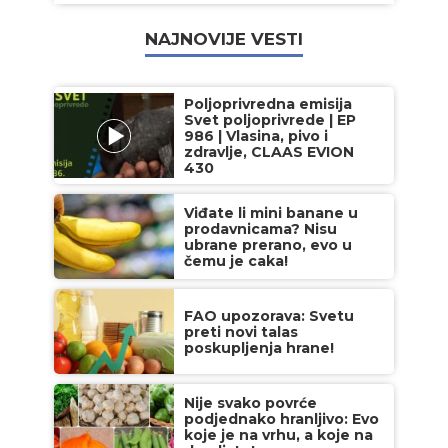
NAJNOVIJE VESTI
Poljoprivredna emisija
Svet poljoprivrede | EP
986 | Vlasina, pivo i
zdravlje, CLAAS EVION
430
Viđate li mini banane u
prodavnicama? Nisu
ubrane prerano, evo u
čemu je caka!
FAO upozorava: Svetu
preti novi talas
poskupljenja hrane!
Nije svako povrće
podjednako hranljivo: Evo
koje je na vrhu, a koje na