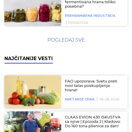
fermentisana hrana toliko
posebna?
PREHRAMBENA INDUSTRIJA
10/06/2026
POGLEDAJ SVE
NAJČITANIJE VESTI
FAO upozorava: Svetu preti
novi talas poskupljenja
hrane!
08.08.2026
KRETANJE CENA
CLAAS EVION 430 ISKUSTVA
sa njive | Epizoda 2 | Kladovo:
Do 160 tona pšenice za dan!