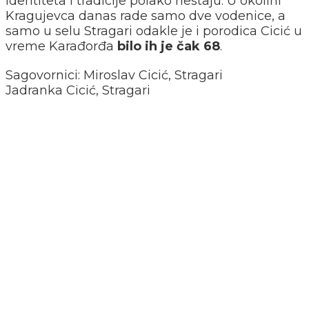
identiteta i tradicije polako nestaju. U okolini
Kragujevca danas rade samo dve vodenice, a
samo u selu Stragari odakle je i porodica Cicić u
vreme Karađorđa
bilo ih je čak 68
.
Sagovornici: Miroslav Cicić, Stragari
Jadranka Cicić, Stragari