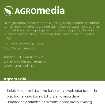
Hvatajući korak sa vremenom u jednoj od najdinamičnijih oblasti
današnjice, na Agromedia portalu mešaju se stara i nova znanja,
mudrost tradicije i najnovija tehnološka dostignuća. Uhvatite
korak sa promenama, pratite najčitaniji poljoprivredni portal u
Srbiji!
Dr Ivana Ribara 84, VI/26
11070 Novi Beograd
Telefon:
+381 64 1627 353
Email:
info@agromedia.rs
www.agromedia.rs
Agromedia
O nama
Kolačiće upotrebljavamo kako bi ova web stranica radila
Svet poljoprivrede
pravilno te kako bismo bili u stanju vršiti dalja
Marketing usluge
unapređenja stranice sa svrhom poboljšavanja vašeg