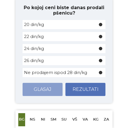
Po kojoj ceni biste danas prodali
pšenicu?
20 din/kg
22 din/kg
24 din/kg
26 din/kg
Ne prodajem ispod 28 din/kg
GLASAJ
REZULTATI
BG
NS
NI
SM
SU
VŠ
VA
KG
ZA