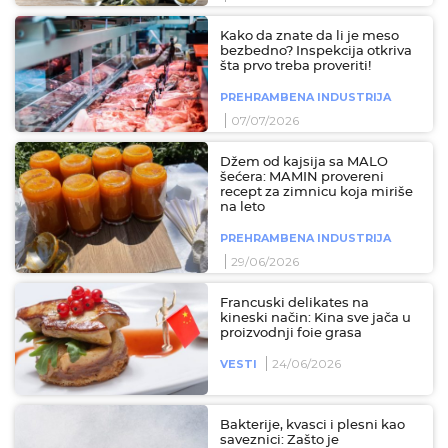
Kako da znate da li je meso
bezbedno? Inspekcija otkriva
šta prvo treba proveriti!
PREHRAMBENA INDUSTRIJA
07/07/2026
Džem od kajsija sa MALO
šećera: MAMIN provereni
recept za zimnicu koja miriše
na leto
PREHRAMBENA INDUSTRIJA
29/06/2026
Francuski delikates na
kineski način: Kina sve jača u
proizvodnji foie grasa
24/06/2026
VESTI
Bakterije, kvasci i plesni kao
saveznici: Zašto je