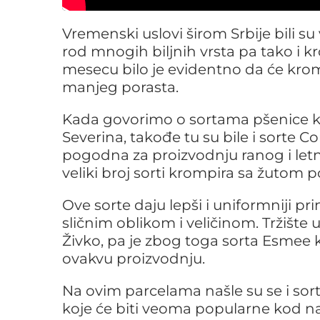
Vremenski uslovi širom Srbije bili s
rod mnogih biljnih vrsta pa tako i k
mesecu bilo je evidentno da će krompir
manjeg porasta.
Kada govorimo o sortama pšenice koje
Severina, takođe tu su bile i sorte Co
pogodna za proizvodnju ranog i let
veliki broj sorti krompira sa žutom 
Ove sorte daju lepši i uniformniji p
sličnim oblikom i veličinom. Tržište
Živko, pa je zbog toga sorta Esmee 
ovakvu proizvodnju.
Na ovim parcelama našle su se i sort
koje će biti veoma popularne kod n