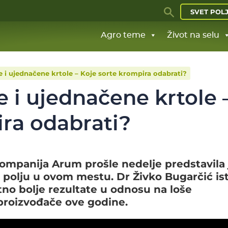
SVET POL
Agro teme
Život na selu
je i ujednačene krtole – Koje sorte krompira odabrati?
e i ujednačene krtole 
ira odabrati?
mpanija Arum prošle nedelje predstavila 
polju u ovom mestu. Dr Živko Bugarčić ist
tno bolje rezultate u odnosu na loše
 proizvođače ove godine.