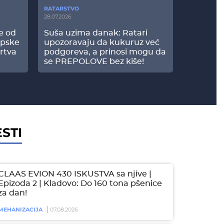
RATARSTVO
POVRTARS
28.07.2026
25.07.2026
še od
Suša uzima danak: Ratari
Komšije 
opske
upozoravaju da kukuruz već
paprici: 
rtva
podgoreva, a prinosi mogu da
došao do
se PREPOLOVE bez kiše!
STI
CLAAS EVION 430 ISKUSTVA sa njive |
Epizoda 2 | Kladovo: Do 160 tona pšenice
za dan!
MEHANIZACIJA
07.08.2026