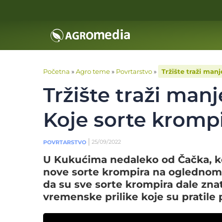
Početna
»
Agro teme
»
Povrtarstvo
»
Tržište traži man
Tržište traži manj
Koje sorte kromp
25/09/2022
POVRTARSTVO
U Kukućima nedaleko od Čačka, ko
nove sorte krompira na oglednom 
da su sve sorte krompira dale zna
vremenske prilike koje su pratile