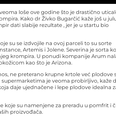
u veoma loše ove godine što je drastično utica
rompira. Kako dr Živko Bugarčić kaže još u jul
 dati slabije rezultate , jer je u startu bio
 su se izdvojile na ovoj parceli to su sorte
nstance, Artemis i Jolene. Severina je sorta ko
njeg krompira. U ponudi kompanije Arum nal
pokožicom kao što je Arizona.
rinos, ne preterano krupne krtole već plodove 
 u supermarketima je veoma probirljivo, kaže 
koja daje ujednačene i lepe plodove idealna z
e koje su namenjene za preradu u pomfrit i č
aših proizvođača.