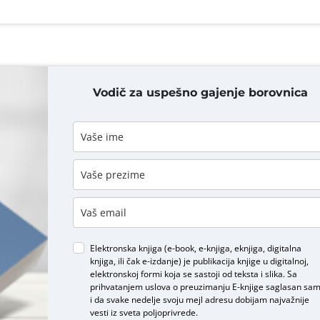
Vodič za uspešno gajenje borovnica
DODAJ KOMENTAR
Elektronska knjiga (e-book, e-knjiga, eknjiga, digitalna
knjiga, ili čak e-izdanje) je publikacija knjige u digitalnoj,
elektronskoj formi koja se sastoji od teksta i slika. Sa
prihvatanjem uslova o
preuzimanju E-knjige
saglasan sa
i da svake nedelje svoju mejl adresu dobijam najvažnije
vesti iz sveta poljoprivrede.