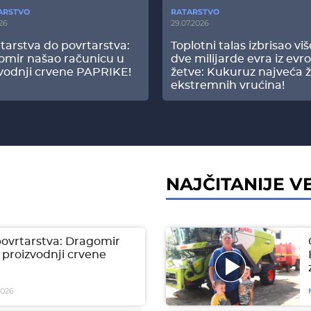
ARSTVO
RATARSTVO
26
29.07.2026
tarstva do povrtarstva:
Toplotni talas izbrisao vi
omir našao računicu u
dve milijarde evra iz evr
vodnji crvene PAPRIKE!
žetve: Kukuruz najveća ž
ekstremnih vrućina!
NAJČITANIJE VE
povrtarstva: Dragomir
 proizvodnji crvene
2026