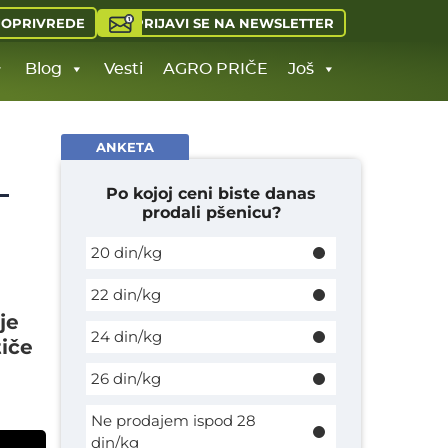
PRIJAVI SE NA NEWSLETTER
JOPRIVREDE
Blog
Vesti
AGRO PRIČE
Još
ANKETA
–
Po kojoj ceni biste danas
prodali pšenicu?
20 din/kg
22 din/kg
je
24 din/kg
iče
26 din/kg
Ne prodajem ispod 28
din/kg