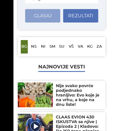
GLASAJ
REZULTATI
BG
NS
NI
SM
SU
VŠ
VA
KG
ZA
NAJNOVIJE VESTI
Nije svako povrće
podjednako
hranljivo: Evo koje je
na vrhu, a koje na
dnu liste!
CLAAS EVION 430
ISKUSTVA sa njive |
Epizoda 2 | Kladovo: