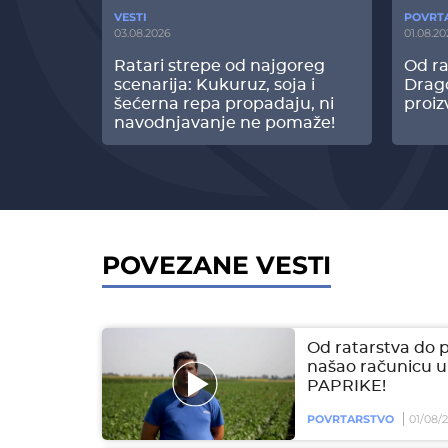
VESTI
POVRT
03.08.2026
01.08.20
radi
Ratari strepe od najgoreg
Od ra
z Biofor
scenarija: Kukuruz, soja i
Drag
ltata!
šećerna repa propadaju, ni
proiz
navodnjavanje ne pomaže!
POVEZANE VESTI
Od ratarstva do 
našao računicu u
PAPRIKE!
POVRTARSTVO
01/08/