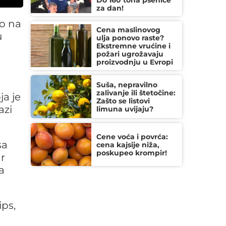
Do 160 tona pšenice
za dan!
lo na
Cena maslinovog
u
ulja ponovo raste?
Ekstremne vrućine i
požari ugrožavaju
proizvodnju u Evropi
Suša, nepravilno
zalivanje ili štetočine:
ja je
Zašto se listovi
azi
limuna uvijaju?
Cene voća i povrća:
sa
cena kajsije niža,
poskupeo krompir!
dr
a
ips,