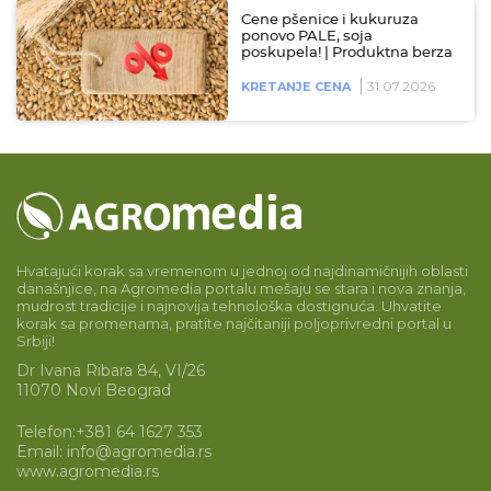
Cene pšenice i kukuruza
ponovo PALE, soja
poskupela! | Produktna berza
31.07.2026
KRETANJE CENA
Hvatajući korak sa vremenom u jednoj od najdinamičnijih oblasti
današnjice, na Agromedia portalu mešaju se stara i nova znanja,
mudrost tradicije i najnovija tehnološka dostignuća. Uhvatite
korak sa promenama, pratite najčitaniji poljoprivredni portal u
Srbiji!
Dr Ivana Ribara 84, VI/26
11070 Novi Beograd
Telefon:
+381 64 1627 353
Email:
info@agromedia.rs
www.agromedia.rs