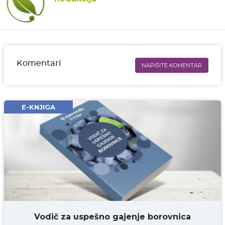
Komentari
NAPIŠITE KOMENTAR
Ime i prezime* obavezno
Email* obavezno
E-KNJIGA
Komentar* obavezno
DODAJ KOMENTAR
Vodič za uspešno gajenje borovnica