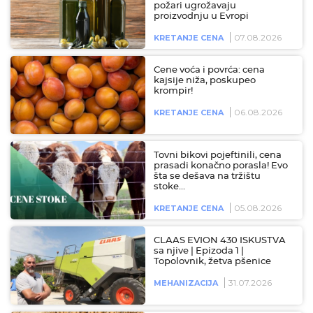
požari ugrožavaju
proizvodnju u Evropi
07.08.2026
KRETANJE CENA
Cene voća i povrća: cena
kajsije niža, poskupeo
krompir!
06.08.2026
KRETANJE CENA
Tovni bikovi pojeftinili, cena
prasadi konačno porasla! Evo
šta se dešava na tržištu
stoke…
05.08.2026
KRETANJE CENA
CLAAS EVION 430 ISKUSTVA
sa njive | Epizoda 1 |
Topolovnik, žetva pšenice
31.07.2026
MEHANIZACIJA