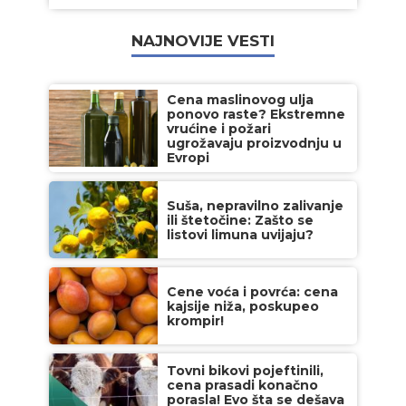
NAJNOVIJE VESTI
Cena maslinovog ulja
ponovo raste? Ekstremne
vrućine i požari
ugrožavaju proizvodnju u
Evropi
Suša, nepravilno zalivanje
ili štetočine: Zašto se
listovi limuna uvijaju?
Cene voća i povrća: cena
kajsije niža, poskupeo
krompir!
Tovni bikovi pojeftinili,
cena prasadi konačno
porasla! Evo šta se dešava