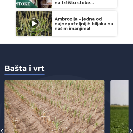
na tržištu stoke...
Ambrozija – jedna od
najnepoželjnijih biljaka na
našim imanjima!
Bašta i vrt