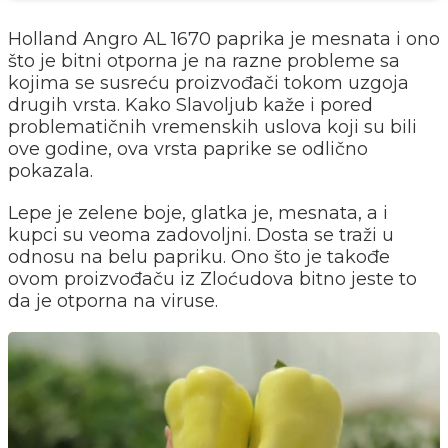
Holland Angro AL 1670 paprika je mesnata i ono
što je bitni otporna je na razne probleme sa
kojima se susreću proizvođači tokom uzgoja
drugih vrsta. Kako Slavoljub kaže i pored
problematičnih vremenskih uslova koji su bili
ove godine, ova vrsta paprike se odlično
pokazala.
Lepe je zelene boje, glatka je, mesnata, a i
kupci su veoma zadovoljni. Dosta se traži u
odnosu na belu papriku. Ono što je takođe
ovom proizvođaču iz Zloćudova bitno jeste to
da je otporna na viruse.