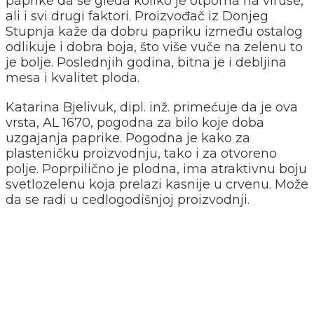
paprike da se gleda koliko je otporna na viruse,
ali i svi drugi faktori. Proizvođač iz Donjeg
Stupnja kaže da dobru papriku između ostalog
odlikuje i dobra boja, što više vuče na zelenu to
je bolje. Poslednjih godina, bitna je i debljina
mesa i kvalitet ploda.
Katarina Bjelivuk, dipl. inž. primećuje da je ova
vrsta, AL 1670, pogodna za bilo koje doba
uzgajanja paprike. Pogodna je kako za
plasteničku proizvodnju, tako i za otvoreno
polje. Poprpilično je plodna, ima atraktivnu boju
svetlozelenu koja prelazi kasnije u crvenu. Može
da se radi u cedlogodišnjoj proizvodnji.