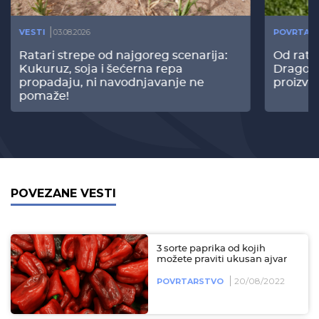
VESTI
03.08.2026
POVRTAR
Ratari strepe od najgoreg scenarija:
Od rata
Kukuruz, soja i šećerna repa
Dragomi
propadaju, ni navodnjavanje ne
proizvo
pomaže!
POVEZANE VESTI
3 sorte paprika od kojih
možete praviti ukusan ajvar
20/08/2022
POVRTARSTVO