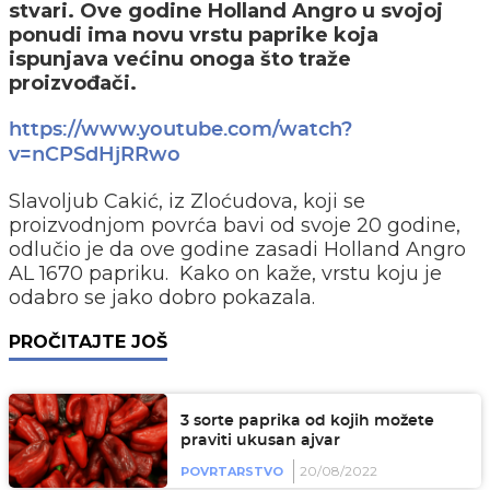
stvari. Ove godine Holland Angro u svojoj
ponudi ima novu vrstu paprike koja
ispunjava većinu onoga što traže
proizvođači.
https://www.youtube.com/watch?
v=nCPSdHjRRwo
Slavoljub Cakić, iz Zloćudova, koji se
proizvodnjom povrća bavi od svoje 20 godine,
odlučio je da ove godine zasadi Holland Angro
AL 1670 papriku. Kako on kaže, vrstu koju je
odabro se jako dobro pokazala.
PROČITAJTE JOŠ
3 sorte paprika od kojih možete
praviti ukusan ajvar
20/08/2022
POVRTARSTVO