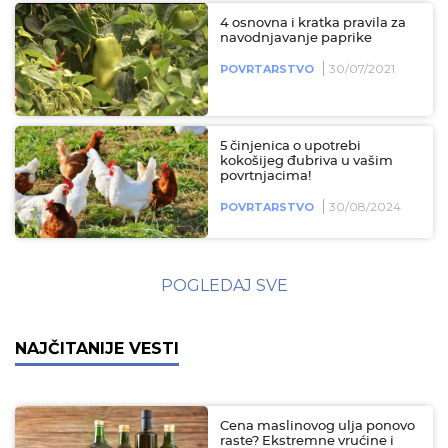
4 osnovna i kratka pravila za
navodnjavanje paprike
30/07/2021
POVRTARSTVO
5 činjenica o upotrebi
kokošijeg đubriva u vašim
povrtnjacima!
30/08/2024
POVRTARSTVO
POGLEDAJ SVE
NAJČITANIJE VESTI
Cena maslinovog ulja ponovo
raste? Ekstremne vrućine i