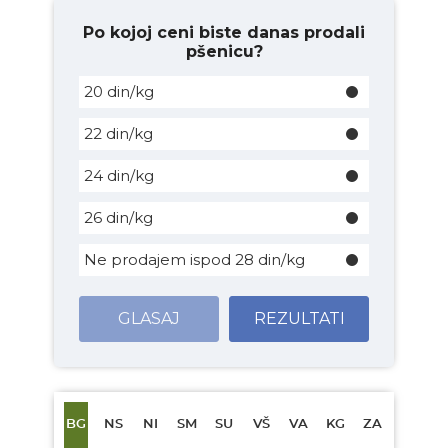
Po kojoj ceni biste danas prodali
pšenicu?
20 din/kg
22 din/kg
24 din/kg
26 din/kg
Ne prodajem ispod 28 din/kg
GLASAJ
REZULTATI
BG
NS
NI
SM
SU
VŠ
VA
KG
ZA