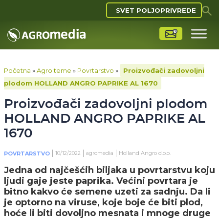
SVET POLJOPRIVREDE
Početna
»
Agro teme
»
Povrtarstvo
»
Proizvođači zadovoljni
plodom HOLLAND ANGRO PAPRIKE AL 1670
Proizvođači zadovoljni plodom
HOLLAND ANGRO PAPRIKE AL
1670
10/12/2022
agromedia
Holland Angro d.o.o.
POVRTARSTVO
Jedna od najčešćih biljaka u povrtarstvu koju
ljudi gaje jeste paprika. Većini povrtara je
bitno kakvo će semene uzeti za sadnju. Da li
je optorno na viruse, koje boje će biti plod,
hoće li biti dovoljno mesnata i mnoge druge