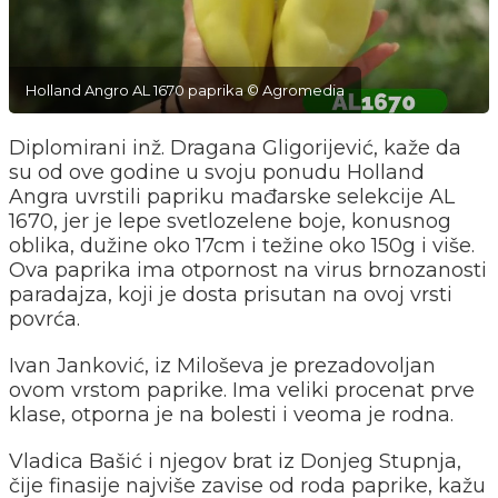
Holland Angro AL 1670 paprika © Agromedia
Diplomirani inž. Dragana Gligorijević, kaže da
su od ove godine u svoju ponudu Holland
Angra uvrstili papriku mađarske selekcije AL
1670, jer je lepe svetlozelene boje, konusnog
oblika, dužine oko 17cm i težine oko 150g i više.
Ova paprika ima otpornost na virus brnozanosti
paradajza, koji je dosta prisutan na ovoj vrsti
povrća.
Ivan Janković, iz Miloševa je prezadovoljan
ovom vrstom paprike. Ima veliki procenat prve
klase, otporna je na bolesti i veoma je rodna.
Vladica Bašić i njegov brat iz Donjeg Stupnja,
čije finasije najviše zavise od roda paprike, kažu