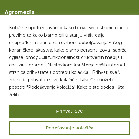
Agromedia
O nama
Kolačiće upotrebljavamo kako bi ova web stranica radila
Svet poljoprivrede
pravilno te kako bismo bili u stanju vršiti dalja
Marketing usluge
unapređenja stranice sa svrhom poboljšavanja vašeg
korisničkog iskustva, kako bismo personalizovali sadržaj i
Tražimo saradnike
oglase, omogućili funkcionalnost društvenih medija i
analizirali promet. Nastavkom korištenja naših internet
Kontakt
stranica prihvatate upotrebu kolačića. “Prihvati sve”,
znači da prihvatate sve kolačiće. Takođe, možete
Kontakt
posetiti "Podešavanja kolačića" Kako biste podesili šta
želite.
Prihvati Sve
Podešavanje kolaćiča
Sva prava zadržana. 2007 - 2026. © Agromedia d.o.o.
Uslovi korišćenja
Politika privatnosti
Uslovi korišćenja i kupovine