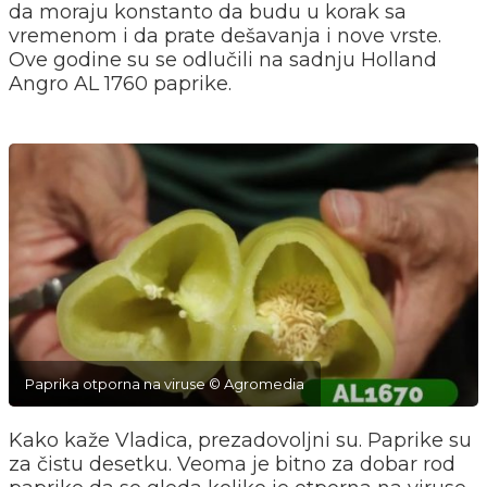
da moraju konstanto da budu u korak sa
vremenom i da prate dešavanja i nove vrste.
Ove godine su se odlučili na sadnju Holland
Angro AL 1760 paprike.
Paprika otporna na viruse © Agromedia
Kako kaže Vladica, prezadovoljni su. Paprike su
za čistu desetku. Veoma je bitno za dobar rod