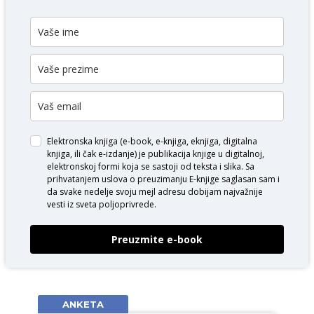
Elektronska knjiga (e-book, e-knjiga, eknjiga, digitalna
knjiga, ili čak e-izdanje) je publikacija knjige u digitalnoj,
elektronskoj formi koja se sastoji od teksta i slika. Sa
prihvatanjem uslova o
preuzimanju E-knjige
saglasan sam i
da svake nedelje svoju mejl adresu dobijam najvažnije
vesti iz sveta poljoprivrede.
Preuzmite e-book
ANKETA