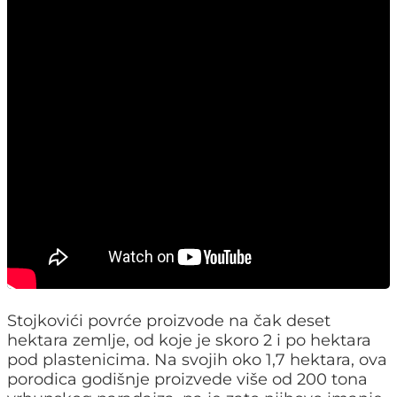
Stojkovići povrće proizvode na čak deset
hektara zemlje, od koje je skoro 2 i po hektara
pod plastenicima. Na svojih oko 1,7 hektara, ova
porodica godišnje proizvede više od 200 tona