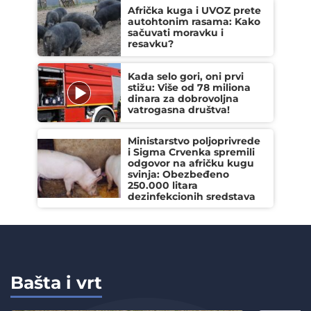
Afrička kuga i UVOZ prete
autohtonim rasama: Kako
sačuvati moravku i
resavku?
Kada selo gori, oni prvi
stižu: Više od 78 miliona
dinara za dobrovoljna
vatrogasna društva!
Ministarstvo poljoprivrede
i Sigma Crvenka spremili
odgovor na afričku kugu
svinja: Obezbeđeno
250.000 litara
dezinfekcionih sredstava
Bašta i vrt