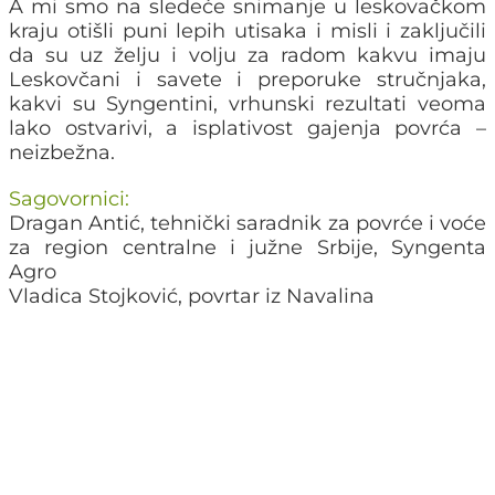
A mi smo na sledeće snimanje u leskovačkom
kraju otišli puni lepih utisaka i misli i zaključili
da su uz želju i volju za radom kakvu imaju
Leskovčani i savete i preporuke stručnjaka,
kakvi su Syngentini, vrhunski rezultati veoma
lako ostvarivi, a isplativost gajenja povrća –
neizbežna.
Sagovornici:
Dragan Antić, tehnički saradnik za povrće i voće
za region centralne i južne Srbije, Syngenta
Agro
Vladica Stojković, povrtar iz Navalina