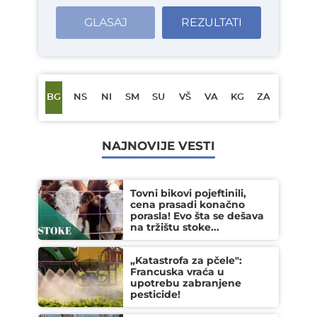
GLASAJ
REZULTATI
BG
NS
NI
SM
SU
VŠ
VA
KG
ZA
NAJNOVIJE VESTI
Tovni bikovi pojeftinili,
cena prasadi konačno
porasla! Evo šta se dešava
na tržištu stoke...
„Katastrofa za pčele":
Francuska vraća u
upotrebu zabranjene
pesticide!