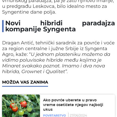
vrhunskog paradajza, pa je zato njihovo imanje,
u predgrađu Leskovca, bilo idealno mesto za
Syngentine dane polja.
Novi hibridi paradajza
kompanije Syngenta
Dragan Antić, tehnički saradnik za povrće i voće
za region centralne i južne Srbije iz Syngenta
Agro, kaže: “
U jednom plasteniku možemo da
vidimo poluvisoke hibride među kojima je
Minaret svakako poznat. Imamo i dva nova
hibrida, Grownet i Qualitet”.
MOŽDA VAS ZANIMA
Ako povrće uberete u pravo
vreme osetićete njegov najbolji
ukus
27/06/2024
POVRTARSTVO