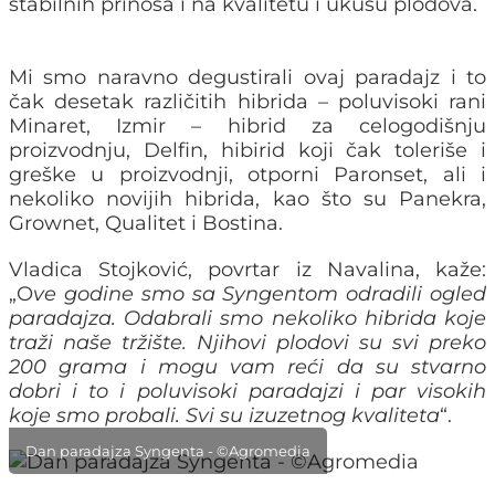
stabilnih prinosa i na kvalitetu i ukusu plodova.
Mi smo naravno degustirali ovaj paradajz i to
čak desetak različitih hibrida – poluvisoki rani
Minaret, Izmir – hibrid za celogodišnju
proizvodnju, Delfin, hibirid koji čak toleriše i
greške u proizvodnji, otporni Paronset, ali i
nekoliko novijih hibrida, kao što su Panekra,
Grownet, Qualitet i Bostina.
Vladica Stojković, povrtar iz Navalina, kaže:
„O
ve godine smo sa Syngentom odradili ogled
paradajza. Odabrali smo nekoliko hibrida koje
traži naše tržište. Njihovi plodovi su svi preko
200 grama i mogu vam reći da su stvarno
dobri i to i poluvisoki paradajzi i par visokih
koje smo probali. Svi su izuzetnog kvaliteta
“.
Dan paradajza Syngenta - ©Agromedia