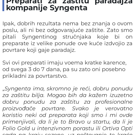
Preparati za zaštitu paradajza
kompanije Syngenta
Ipak, dobrih rezultata nema bez znanja o ovom
poslu, ali ni bez odgovarajuće zaštite. Zato smo
pitali Syngentinog stručnjaka koje bi on
preparate iz velike ponude ove kuće izdvojio za
povrtare koji gaje paradajz.
Svi ovi preparati imaju voema kratke karence,
od svega 3 do 7 dana, pa su zato oni posebno
prikladni za povrtarstvo.
„
Syngenta ima, skromno je reći, dobru ponudu
za zaštitu bilja. Mogao bih da kažem izuzetno
dobru ponudu za zaštitu za profesionalne
proizvođače povrtare. Svako je verovatno
koristio neki od preparata koji smo i mi ovde
primenjivali, da li je to Bravo u startu, da li je
Folio Gold u intenzivnom porastu ili Ortiva Opti