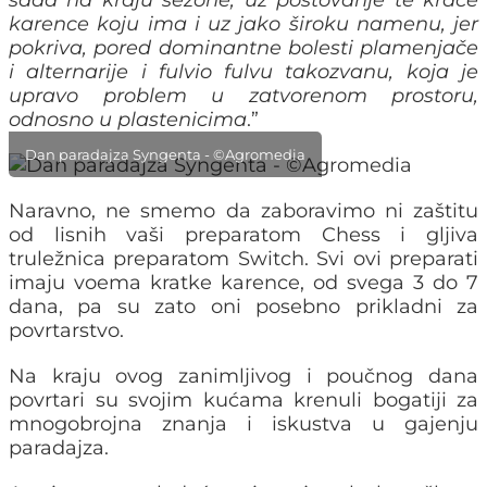
sada na kraju sezone, uz poštovanje te kraće
karence koju ima i uz jako široku namenu, jer
pokriva, pored dominantne bolesti plamenjače
i alternarije i fulvio fulvu takozvanu, koja je
upravo problem u zatvorenom prostoru,
odnosno u plastenicima
.”
Dan paradajza Syngenta - ©Agromedia
Naravno, ne smemo da zaboravimo ni zaštitu
od lisnih vaši preparatom Chess i gljiva
truležnica preparatom Switch. Svi ovi preparati
imaju voema kratke karence, od svega 3 do 7
dana, pa su zato oni posebno prikladni za
povrtarstvo.
Na kraju ovog zanimljivog i poučnog dana
povrtari su svojim kućama krenuli bogatiji za
mnogobrojna znanja i iskustva u gajenju
paradajza.