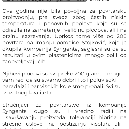
Ova godina nije bila povoljna za povrtarsku
proizvodnju, pre svega zbog čestih niskih
temperatura i ponovnih poplava koje su se
odrazile na zametanje i veličinu plodova, ali i na
brzinu sazrevanja. Uprkos tome više od 200
povrtara na imanju porodice Stojković, koje je
okupila kompanija Syngenta, saglasni su da su
rezultati u ovim plastenicima mnogo bolji od
zadovoljavajućih.
Njihovi plodovi su svi preko 200 grama i mogu
vam reći da su stvarno dobri i to i poluvisoki
paradajzi i par visokih koje smo probali. Svi su
izuzetnog kvaliteta.
Stručnjaci za povrtarstvo iz kompanije
Syngenta dugo su i vredno radili na
usavršavanju proizvoda, toleranciji hibrida na
stresne uslove, na postizanju visokih, ali i