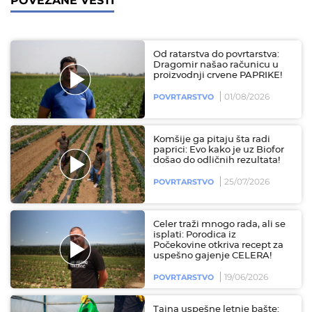
POVEZANE VESTI
Od ratarstva do povrtarstva:
Dragomir našao računicu u
proizvodnji crvene PAPRIKE!
01/08/2026
POVRTARSTVO
Komšije ga pitaju šta radi
paprici: Evo kako je uz Biofor
došao do odličnih rezultata!
25/07/2026
POVRTARSTVO
Celer traži mnogo rada, ali se
isplati: Porodica iz
Počekovine otkriva recept za
uspešno gajenje CELERA!
19/06/2026
POVRTARSTVO
Tajna uspešne letnje bašte: