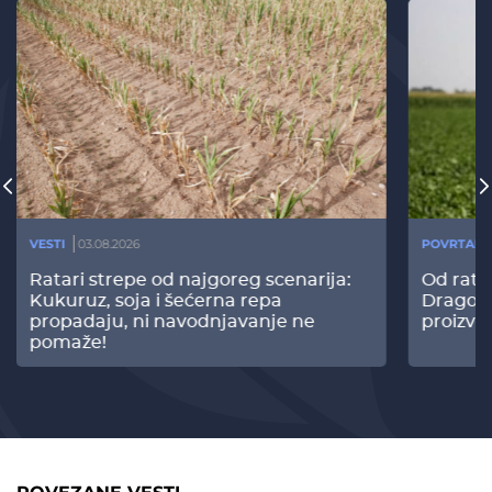
VESTI
03.08.2026
POVRTARS
Ratari strepe od najgoreg scenarija:
Od rata
Kukuruz, soja i šećerna repa
Dragomi
propadaju, ni navodnjavanje ne
proizvo
pomaže!