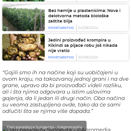
Bez hemije u plastenicima: Nova i
delotvorna metoda biološke
zaštite bilja
24/08/2024
POVRTARSTVO
Jedini proizvođač krompira u
Kikindi sa pijace robu još nikada
nije vratio
30/08/2020
POVRTARSTVO
“Gajili smo ih na načine koji su uobičajeni u
ovom kraju, na takozvanoj jednoj grani i na dve
grane, upravo da bi proizvođači videli razliku,
ali i šta njima odgovara u istim uslovima
gajenja, da li jedan ili drugi način. Oba načina
su veoma zastupljena ovde, tako da će sami
odlučiti šta se njima više dopada
.”
Dan paradajza Syngenta - ©Agromedia