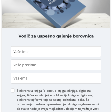
DODAJ KOMENTAR
Vodič za uspešno gajenje borovnica
Elektronska knjiga (e-book, e-knjiga, eknjiga, digitalna
knjiga, ili čak e-izdanje) je publikacija knjige u digitalnoj,
elektronskoj formi koja se sastoji od teksta i slika. Sa
prihvatanjem uslova o
preuzimanju E-knjige
saglasan sam i
da svake nedelje svoju mejl adresu dobijam najvažnije vesti