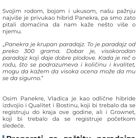
Svojim rodom, bojom i ukusom, našu pažnju
najviše je privukao hibrid Panekra, pa smo zato
pitali domaćina da nam kaže nešto više o
njemu.
„
Panekra je krupan paradajz. To je paradajz od
preko 300 grama. Dobar je, visokorodan
paradajz koji daje dobre plodove. Kada je reč o
rodu, što se podrazumeva i količinu i kvalitet,
mogu da kažem da visoka ocena može da mu
se da sigurno
.”
Osim Panekre, Vladica je kao odlične hibride
izdvojio i Qualitet i Bostinu, koji bi trebalo da se
registruju do kraja ove godine, ali i Grownet,
koji bi trebalo da se registruje početkom
sledeće.