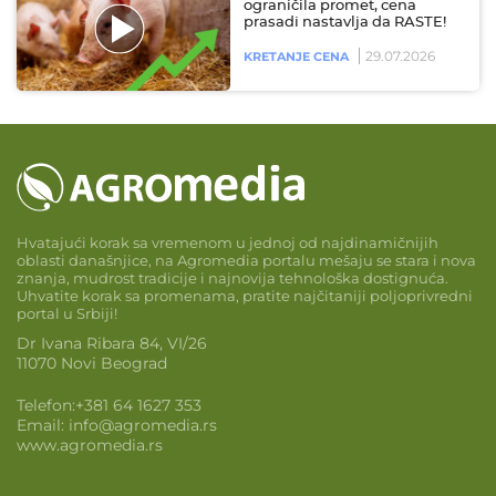
ograničila promet, cena
prasadi nastavlja da RASTE!
29.07.2026
KRETANJE CENA
Hvatajući korak sa vremenom u jednoj od najdinamičnijih
oblasti današnjice, na Agromedia portalu mešaju se stara i nova
znanja, mudrost tradicije i najnovija tehnološka dostignuća.
Uhvatite korak sa promenama, pratite najčitaniji poljoprivredni
portal u Srbiji!
Dr Ivana Ribara 84, VI/26
11070 Novi Beograd
Telefon:
+381 64 1627 353
Email:
info@agromedia.rs
www.agromedia.rs