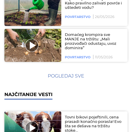
Kako pravilno zalivati povrće i
uštedeti vodu?
26/05/2026
POVRTARSTVO
Domaćeg krompira sve
MANJE na tržištu: „Mali
proizvođači odustaju, uvoz
dominira”
11/05/2026
POVRTARSTVO
POGLEDAJ SVE
NAJČITANIJE VESTI
Tovni bikovi pojeftinili, cena
prasadi konačno porasla! Evo
šta se dešava na tržištu
stoke…