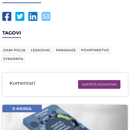
TAGOVI
DANI POLJA
LESKOVAC
PARADAJZ
POVRTARSTVO
SYNGENTA
Komentari
NAPIŠITE KOMENTAR
Ime i prezime* obavezno
Email* obavezno
E-KNJIGA
Komentar* obavezno