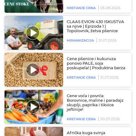
05.08.2026
KRETANJE CENA
CLAAS EVION 430 ISKUSTVA
sa njive | Epizoda 1 |
Topolovnik, žetva pšenice
31.07.2026
MEHANIZACIJA
Cene pšenice i kukuruza
ponovo PALE, soja
poskupela! | Produktna berza
31.07.2026
KRETANJE CENA
Cene voća i povrća:
Borovnice, maline i paradajz
skuplji, paprika i tikvice
jeftinije!
30.07.2026
KRETANJE CENA
Afrička kuga svinja