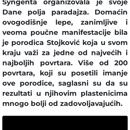
Syngenta organizovala je svoje
Dane polja paradajza. Domaćin
ovogodišnje lepe, zanimljive i
veoma poučne manifestacije bila
je porodica Stojković koja u svom
kraju važi za jedne od najvećih i
najboljih povrtara. Više od 200
povrtara, koji su posetili imanje
ove porodice, saglasni su da su
rezultati u njihovim plastenicima
mnogo bolji od zadovoljavajućih.