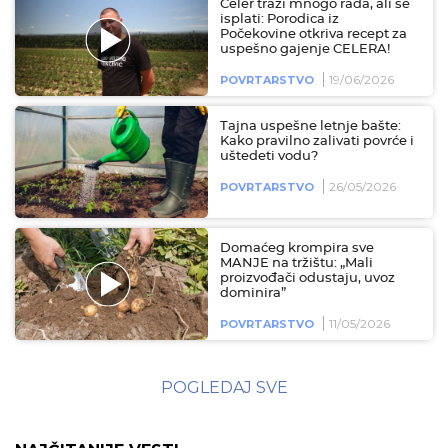
Celer traži mnogo rada, ali se
isplati: Porodica iz
Počekovine otkriva recept za
uspešno gajenje CELERA!
19/06/2026
POVRTARSTVO
Tajna uspešne letnje bašte:
Kako pravilno zalivati povrće i
uštedeti vodu?
26/05/2026
POVRTARSTVO
Domaćeg krompira sve
MANJE na tržištu: „Mali
proizvođači odustaju, uvoz
dominira”
11/05/2026
POVRTARSTVO
POGLEDAJ SVE