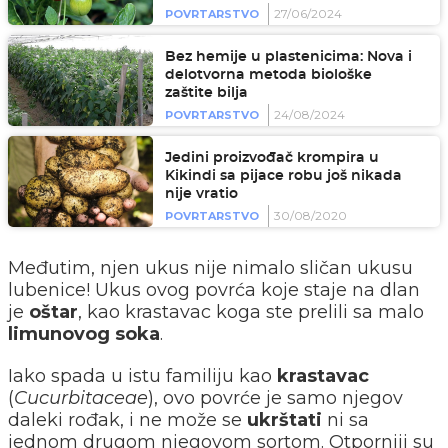
27/06/2024
POVRTARSTVO
Bez hemije u plastenicima: Nova i
delotvorna metoda biološke
zaštite bilja
24/08/2024
POVRTARSTVO
Jedini proizvođač krompira u
Kikindi sa pijace robu još nikada
nije vratio
30/08/2020
POVRTARSTVO
Međutim, njen ukus nije nimalo sličan ukusu
lubenice! Ukus ovog povrća koje staje na dlan
je
oštar
, kao krastavac koga ste prelili sa malo
limunovog
soka
.
Iako spada u istu familiju kao
krastavac
(
Cucurbitaceae
), ovo povrće je samo njegov
daleki rođak, i ne može se
ukrštati
ni sa
jednom drugom njegovom sortom. Otporniji su