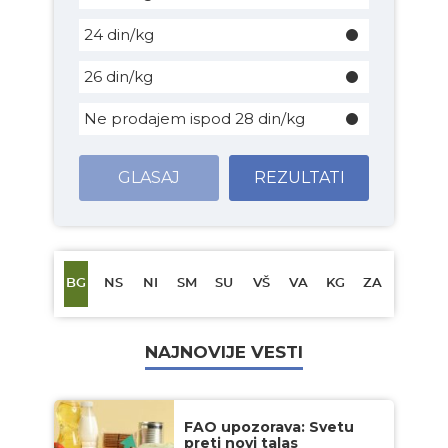
24 din/kg
26 din/kg
Ne prodajem ispod 28 din/kg
GLASAJ
REZULTATI
BG
NS
NI
SM
SU
VŠ
VA
KG
ZA
NAJNOVIJE VESTI
FAO upozorava: Svetu
preti novi talas