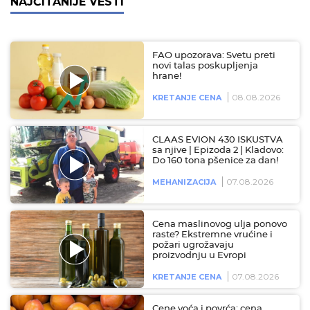
NAJČITANIJE VESTI
FAO upozorava: Svetu preti
novi talas poskupljenja
hrane!
08.08.2026
KRETANJE CENA
CLAAS EVION 430 ISKUSTVA
sa njive | Epizoda 2 | Kladovo:
Do 160 tona pšenice za dan!
07.08.2026
MEHANIZACIJA
Cena maslinovog ulja ponovo
raste? Ekstremne vrućine i
požari ugrožavaju
proizvodnju u Evropi
07.08.2026
KRETANJE CENA
Cene voća i povrća: cena