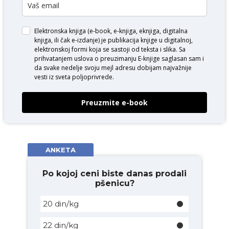
Elektronska knjiga (e-book, e-knjiga, eknjiga, digitalna
knjiga, ili čak e-izdanje) je publikacija knjige u digitalnoj,
elektronskoj formi koja se sastoji od teksta i slika. Sa
prihvatanjem uslova o
preuzimanju E-knjige
saglasan sam i
da svake nedelje svoju mejl adresu dobijam najvažnije
vesti iz sveta poljoprivrede.
Preuzmite e-book
ANKETA
Po kojoj ceni biste danas prodali
pšenicu?
20 din/kg
22 din/kg