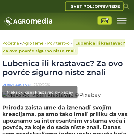
SVET POLJOPRIVREDE
Početna
»
Agro teme
»
Povrtarstvo
»
Lubenica ili krastavac?
Za ovo povrće sigurno niste znali
Lubenica ili krastavac? Za ovo
povrće sigurno niste znali
27/10/2020
POVRTARSTVO
Meksički kiseli krastavac ©Pixabay
Priroda zaista ume da iznenadi svojim
kreacijama, pa smo tako imali priliku da vas
upoznamo sa interesantnim vrstama voća i
povrća, za koje do sada niste znali. Danas