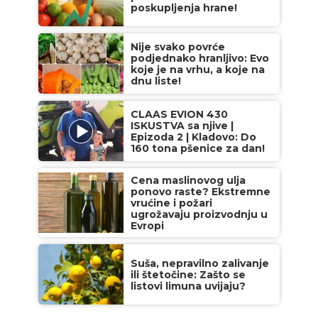
poskupljenja hrane!
Nije svako povrće
podjednako hranljivo: Evo
koje je na vrhu, a koje na
dnu liste!
CLAAS EVION 430
ISKUSTVA sa njive |
Epizoda 2 | Kladovo: Do
160 tona pšenice za dan!
Cena maslinovog ulja
ponovo raste? Ekstremne
vrućine i požari
ugrožavaju proizvodnju u
Evropi
Suša, nepravilno zalivanje
ili štetočine: Zašto se
listovi limuna uvijaju?