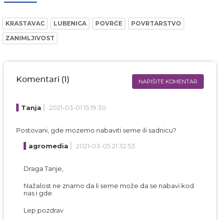
KRASTAVAC
LUBENICA
POVRĆE
POVRTARSTVO
ZANIMLJIVOST
Komentari (1)
NAPIŠITE KOMENTAR
Ime i prezime* obavezno
Tanja
2021-03-01 15:19:30
Email* obavezno
Postovani, gde mozemo nabaviti seme ili sadnicu?
Komentar* obavezno
agromedia
2021-03-05 21:32:53
Draga Tanje,
Nažalost ne znamo da li seme može da se nabavi kod
nas i gde.
Lep pozdrav