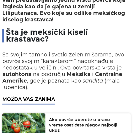
vam predstavljamo jednu vrstu povrća koja
izgleda kao da je gajena u zemlji
Liliputanaca. Evo koje su odlike meksičkog
kiselog krastavca!
Šta je meksički kiseli
krastavac?
Sa svojim tamno i svetlo zelenim šarama, ovo
povrće svojim “karakterom” nadoknađuje
nedostatak u veličini. Ova povrtarska vrsta je
autohtona
na području
Meksika
i
Centralne
Amerike
, gde je poznata kao
sandita
(mala
lubenica).
MOŽDA VAS ZANIMA
Ako povrće uberete u pravo
vreme osetićete njegov najbolji
ukus