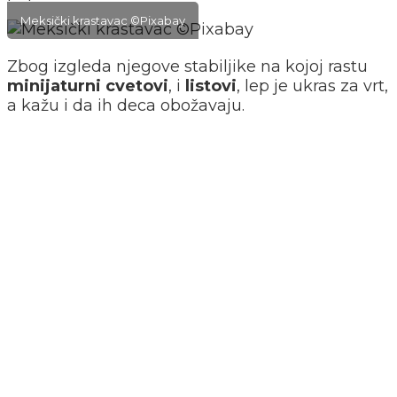
Meksički krastavac ©Pixabay
Zbog izgleda njegove stabiljike na kojoj rastu
minijaturni
cvetovi
, i
listovi
, lep je ukras za vrt,
a kažu i da ih deca obožavaju.