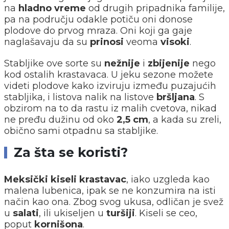
na
hladno
vreme
od drugih pripadnika familije,
pa na području odakle potiču oni donose
plodove do prvog mraza. Oni koji ga gaje
naglašavaju da su
prinosi
veoma
visoki
.
Stabljike ove sorte su
nežnije
i
zbijenije
nego
kod ostalih krastavaca. U jeku sezone možete
videti plodove kako izviruju između puzajućih
stabljika, i listova nalik na listove
bršljana
. S
obzirom na to da rastu iz malih cvetova, nikad
ne pređu dužinu od oko
2,5 cm
, a kada su zreli,
obično sami otpadnu sa stabljike.
Za šta se koristi?
Meksički kiseli krastavac
, iako uzgleda kao
malena lubenica, ipak se ne konzumira na isti
način kao ona. Zbog svog ukusa, odličan je svež
u
salati
, ili ukiseljen u
turšiji
. Kiseli se ceo,
poput
kornišona
.