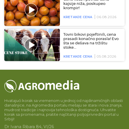
kajsije niža, poskupeo
krompir!
06.08.2026
KRETANJE CENA
Tovni bikovi pojeftinili, cena
prasadi konačno porasla! Evo
šta se dešava na tržištu
stoke…
05.08.2026
KRETANJE CENA
Hvatajući korak sa vremenom u jednoj od najdinamičnijih oblasti
današnjice, na Agromedia portalu mešaju se stara i nova znanja,
mudrost tradicije i najnovija tehnološka dostignuća. Uhvatite
korak sa promenama, pratite najčitaniji poljoprivredni portal u
Srbiji!
Dr Ivana Ribara 84, VI/26