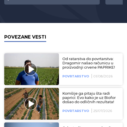
POVEZANE VESTI
Od ratarstva do povrtarstva:
Dragomir našao računicu u
proizvodnji crvene PAPRIKE!
01/08/2026
POVRTARSTVO
Komšije ga pitaju šta radi
paprici: Evo kako je uz Biofor
došao do odličnih rezultata!
25/07/2026
POVRTARSTVO