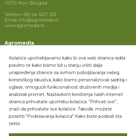
11070 Novi Beograd
Telefon:
+381 64 1627 353
Email:
info@agromedia.rs
www.agromedia.rs
Agromedia
O nama
Kolačiće upotrebljavamo kako bi ova web stranica radila
Svet poljoprivrede
pravilno te kako bismo bili u stanju vršiti dalja
Marketing usluge
unapređenja stranice sa svrhom poboljšavanja vašeg
korisničkog iskustva, kako bismo personalizovali sadržaj i
Tražimo saradnike
oglase, omogućili funkcionalnost društvenih medija i
analizirali promet. Nastavkom korištenja naših internet
Kontakt
stranica prihvatate upotrebu kolačića. “Prihvati sve”,
znači da prihvatate sve kolačiće. Takođe, možete
Kontakt
posetiti "Podešavanja kolačića" Kako biste podesili šta
želite.