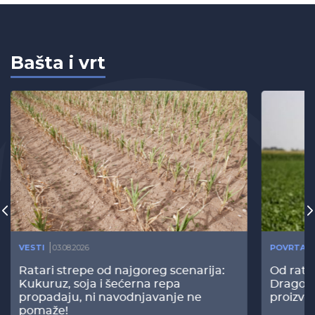
Bašta i vrt
VESTI
03.08.2026
POVRTAR
Ratari strepe od najgoreg scenarija:
Od rata
Kukuruz, soja i šećerna repa
Dragomi
propadaju, ni navodnjavanje ne
proizvo
pomaže!