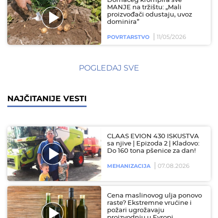
Domaćeg krompira sve
MANJE na tržištu: „Mali
proizvođači odustaju, uvoz
dominira”
11/05/2026
POVRTARSTVO
POGLEDAJ SVE
NAJČITANIJE VESTI
CLAAS EVION 430 ISKUSTVA
sa njive | Epizoda 2 | Kladovo:
Do 160 tona pšenice za dan!
07.08.2026
MEHANIZACIJA
Cena maslinovog ulja ponovo
raste? Ekstremne vrućine i
požari ugrožavaju
proizvodnju u Evropi