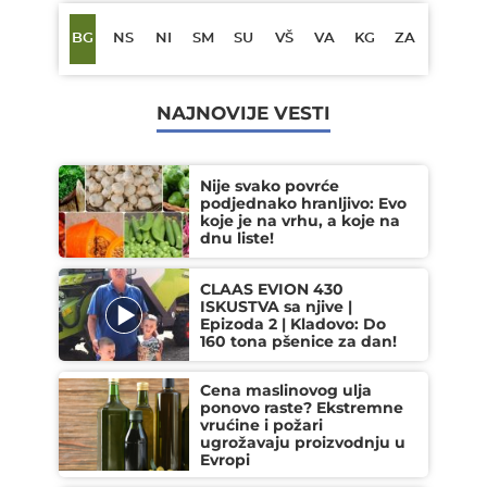
BG
NS
NI
SM
SU
VŠ
VA
KG
ZA
NAJNOVIJE VESTI
Nije svako povrće
podjednako hranljivo: Evo
koje je na vrhu, a koje na
dnu liste!
CLAAS EVION 430
ISKUSTVA sa njive |
Epizoda 2 | Kladovo: Do
160 tona pšenice za dan!
Cena maslinovog ulja
ponovo raste? Ekstremne
vrućine i požari
ugrožavaju proizvodnju u
Evropi