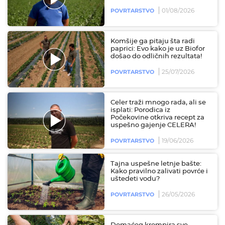
01/08/2026
POVRTARSTVO
Komšije ga pitaju šta radi
paprici: Evo kako je uz Biofor
došao do odličnih rezultata!
25/07/2026
POVRTARSTVO
Celer traži mnogo rada, ali se
isplati: Porodica iz
Počekovine otkriva recept za
uspešno gajenje CELERA!
19/06/2026
POVRTARSTVO
Tajna uspešne letnje bašte:
Kako pravilno zalivati povrće i
uštedeti vodu?
26/05/2026
POVRTARSTVO