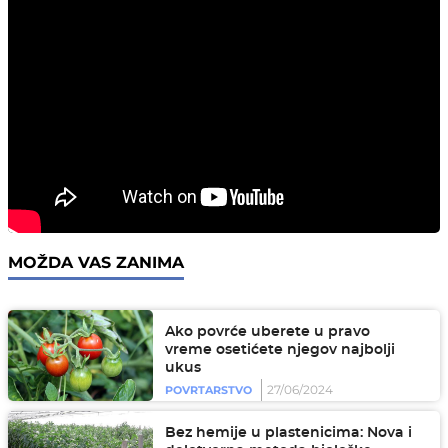
MOŽDA VAS ZANIMA
Ako povrće uberete u pravo
vreme osetićete njegov najbolji
ukus
27/06/2024
POVRTARSTVO
Bez hemije u plastenicima: Nova i