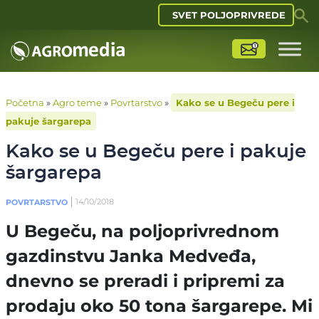
SVET POLJOPRIVREDE
Početna
»
Agro teme
»
Povrtarstvo
»
Kako se u Begeču pere i
pakuje šargarepa
Kako se u Begeču pere i pakuje
šargarepa
14/10/2018
POVRTARSTVO
U Begeču, na
poljoprivrednom
gazdinstvu Janka Medveđa,
dnevno se preradi i pripremi za
prodaju oko 50 tona šargarepe. Mi