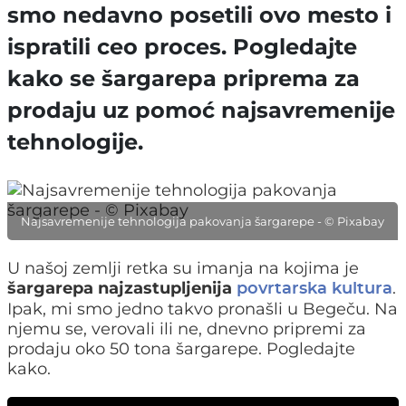
smo nedavno posetili ovo mesto i
ispratili ceo proces. Pogledajte
kako se šargarepa priprema za
prodaju uz pomoć najsavremenije
tehnologije.
Najsavremenije tehnologija pakovanja šargarepe - © Pixabay
U našoj zemlji retka su imanja na kojima je
šargarepa najzastupljenija
.
povrtarska kultura
Ipak, mi smo jedno takvo pronašli u Begeču. Na
njemu se, verovali ili ne, dnevno pripremi za
prodaju oko 50 tona šargarepe. Pogledajte
kako.