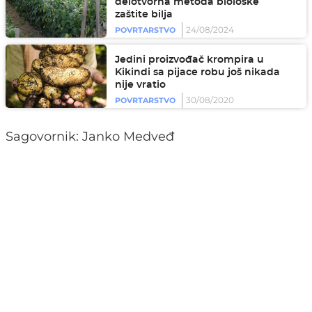
delotvorna metoda biološke
zaštite bilja
24/08/2024
POVRTARSTVO
Jedini proizvođač krompira u
Kikindi sa pijace robu još nikada
nije vratio
30/08/2020
POVRTARSTVO
Sagovornik: Janko Medveđ