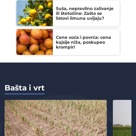
Suša, nepravilno zalivanje
ili štetočine: Zašto se
listovi limuna uvijaju?
Cene voća i povrća: cena
kajsije niža, poskupeo
krompir!
Bašta i vrt