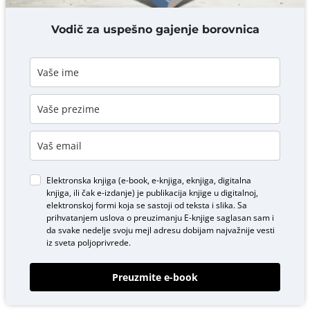
DODAJ KOMENTAR
Vodič za uspešno gajenje borovnica
Elektronska knjiga (e-book, e-knjiga, eknjiga, digitalna
knjiga, ili čak e-izdanje) je publikacija knjige u digitalnoj,
elektronskoj formi koja se sastoji od teksta i slika. Sa
prihvatanjem uslova o
preuzimanju E-knjige
saglasan sam i
da svake nedelje svoju mejl adresu dobijam najvažnije vesti
iz sveta poljoprivrede.
Preuzmite e-book