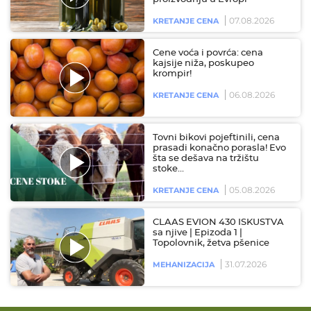
07.08.2026
KRETANJE CENA
Cene voća i povrća: cena
kajsije niža, poskupeo
krompir!
06.08.2026
KRETANJE CENA
Tovni bikovi pojeftinili, cena
prasadi konačno porasla! Evo
šta se dešava na tržištu
stoke…
05.08.2026
KRETANJE CENA
CLAAS EVION 430 ISKUSTVA
sa njive | Epizoda 1 |
Topolovnik, žetva pšenice
31.07.2026
MEHANIZACIJA