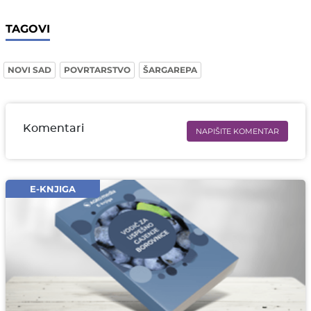
TAGOVI
NOVI SAD
POVRTARSTVO
ŠARGAREPA
Komentari
NAPIŠITE KOMENTAR
Ime i prezime* obavezno
Email* obavezno
E-KNJIGA
Komentar* obavezno