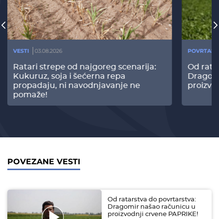
VESTI
03.08.2026
POVRTARS
Ratari strepe od najgoreg scenarija:
Od rata
Kukuruz, soja i šećerna repa
Dragomi
propadaju, ni navodnjavanje ne
proizvo
pomaže!
POVEZANE VESTI
Od ratarstva do povrtarstva:
Dragomir našao računicu u
proizvodnji crvene PAPRIKE!