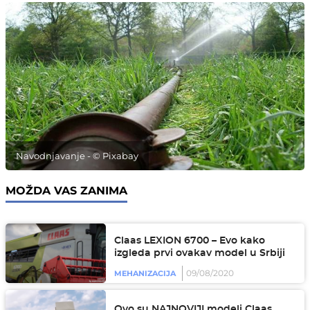
Navodnjavanje - © Pixabay
MOŽDA VAS ZANIMA
Claas LEXION 6700 – Evo kako
izgleda prvi ovakav model u Srbiji
09/08/2020
MEHANIZACIJA
Ovo su NAJNOVIJI modeli Claas