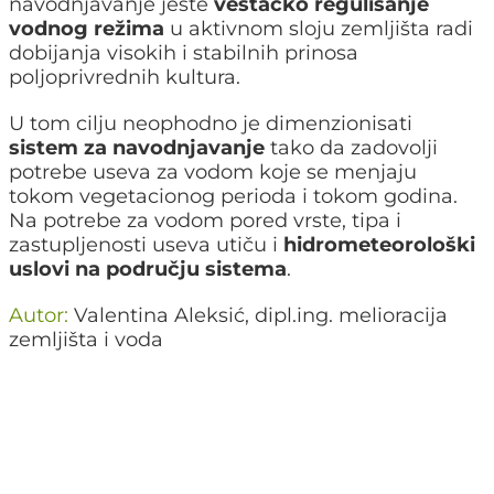
navodnjavanje jeste
veštačko regulisanje
vodnog režima
u aktivnom sloju zemljišta radi
dobijanja visokih i stabilnih prinosa
poljoprivrednih kultura.
U tom cilju neophodno je dimenzionisati
sistem za navodnjavanje
tako da zadovolji
potrebe useva za vodom koje se menjaju
tokom vegetacionog perioda i tokom godina.
Na potrebe za vodom pored vrste, tipa i
zastupljenosti useva utiču i
hidrometeorološki
uslovi na području sistema
.
Autor:
Valentina Aleksić, dipl.ing. melioracija
zemljišta i voda