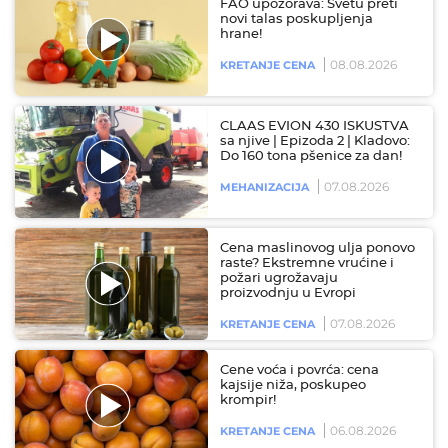
FAO upozorava: Svetu preti
novi talas poskupljenja
hrane!
08.08.2026
KRETANJE CENA
CLAAS EVION 430 ISKUSTVA
sa njive | Epizoda 2 | Kladovo:
Do 160 tona pšenice za dan!
07.08.2026
MEHANIZACIJA
Cena maslinovog ulja ponovo
raste? Ekstremne vrućine i
požari ugrožavaju
proizvodnju u Evropi
07.08.2026
KRETANJE CENA
Cene voća i povrća: cena
kajsije niža, poskupeo
krompir!
06.08.2026
KRETANJE CENA