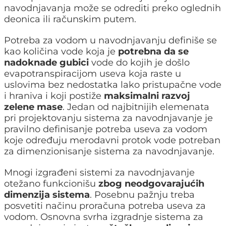
navodnjavanja može se odrediti preko oglednih
deonica ili računskim putem.
Potreba za vodom u navodnjavanju definiše se
kao količina vode koja je
potrebna da se
nadoknade gubici
vode do kojih je došlo
evapotranspiracijom useva koja raste u
uslovima bez nedostatka lako pristupačne vode
i hraniva i koji postiže
maksimalni razvoj
zelene mase
. Jedan od najbitnijih elemenata
pri projektovanju sistema za navodnjavanje je
pravilno definisanje potreba useva za vodom
koje određuju merodavni protok vode potreban
za dimenzionisanje sistema za navodnjavanje.
Mnogi izgrađeni sistemi za navodnjavanje
otežano funkcionišu
zbog neodgovarajućih
dimenzija sistema
. Posebnu pažnju treba
posvetiti načinu proračuna potreba useva za
vodom. Osnovna svrha izgradnje sistema za