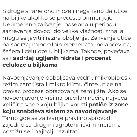
S druge strane ono može i negativno da utiče
na biljke ukoliko se prečesto primenjuje.
Neumereno zalivanje, posebno u periodu
sazrevanja dovodi do velike vlažnosti zrna, a
mogu se javiti i razna oboljenja. Zalivanje utiče i
na sadržaj mineralnih elemenata, belančevina,
šećera i celuloze u biljkama. Takođe, povećava
se i
sadržaj ugljenih hidrata i procenat
celuloze u biljkama
.
Navodnjavanje poboljšava vodni, mikrobiološki
režim zemljišta i mikro klimu čime utiče na
pravac procesa obrazovanja zemljišta. Ako se
navodnjavanje vrši na pravilan način, najveća
količina vode koju biljka koristi
potiče iz zone
koju snabdeva sistem za navodnjavanje
.
Tamo gde se zalivanje pravilno sprovodi
zajedno sa drugim agrotehničkim merama
postižu se i najbolji rezultati.