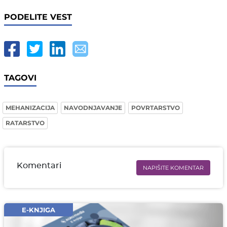
PODELITE VEST
TAGOVI
MEHANIZACIJA
NAVODNJAVANJE
POVRTARSTVO
RATARSTVO
Komentari
NAPIŠITE KOMENTAR
Ime i prezime* obavezno
Email* obavezno
E-KNJIGA