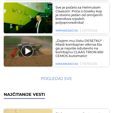
Sve je počelo sa Helmutom
Claasom: Priča o čoveku koji
je stvorio jedan od omiljenih
brendova srpskih
poljoprivrednika!
21/07/2026
MEHANIZACIJA
,,Dajem mu čistu DESETKU" -
Mladi kombajner otkriva šta
ga je najviše oduševilo na
kombajnu CLAAS TRION 650
CEMOS Automatic!
17/07/2026
MEHANIZACIJA
POGLEDAJ SVE
NAJČITANIJE VESTI