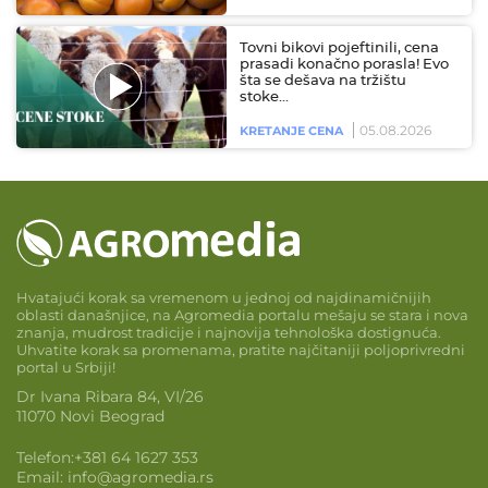
Tovni bikovi pojeftinili, cena
prasadi konačno porasla! Evo
šta se dešava na tržištu
stoke…
05.08.2026
KRETANJE CENA
Hvatajući korak sa vremenom u jednoj od najdinamičnijih
oblasti današnjice, na Agromedia portalu mešaju se stara i nova
znanja, mudrost tradicije i najnovija tehnološka dostignuća.
Uhvatite korak sa promenama, pratite najčitaniji poljoprivredni
portal u Srbiji!
Dr Ivana Ribara 84, VI/26
11070 Novi Beograd
Telefon:
+381 64 1627 353
Email:
info@agromedia.rs