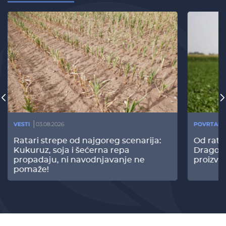
VESTI
03.08.2026
POVRTARS
Ratari strepe od najgoreg scenarija:
Od rata
Kukuruz, soja i šećerna repa
Dragomi
propadaju, ni navodnjavanje ne
proizvo
pomaže!