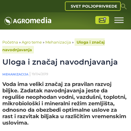
SVET POLJOPRIVREDE
Početna
»
Agro teme
»
Mehanizacija
»
Uloga i značaj
navodnjavanja
Uloga i značaj navodnjavanja
19/04/2019
MEHANIZACIJA
Voda ima veliki značaj za pravilan razvoj
biljke. Zadatak navodnjavanja jeste da
reguliše neophodan vodni, vazdušni, toplotni,
mikrobiološki i mineralni režim zemljišta,
odnosno da obezbedi optimalne uslove za
rast i razvitak biljaka u različitim vremenskim
uslovima.