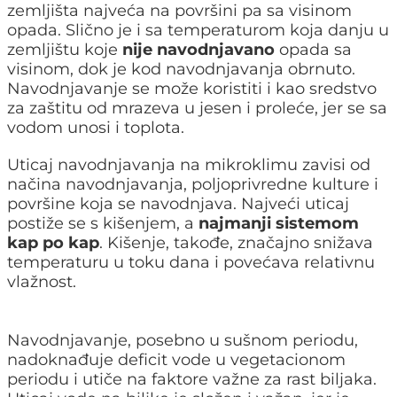
zemljišta najveća na površini pa sa visinom
opada. Slično je i sa temperaturom koja danju u
zemljištu koje
nije navodnjavano
opada sa
visinom, dok je kod navodnjavanja obrnuto.
Navodnjavanje se može koristiti i kao sredstvo
za zaštitu od mrazeva u jesen i proleće, jer se sa
vodom unosi i toplota.
Uticaj navodnjavanja na mikroklimu zavisi od
načina navodnjavanja, poljoprivredne kulture i
površine koja se navodnjava. Najveći uticaj
postiže se s kišenjem, a
najmanji sistemom
kap po kap
. Kišenje, takođe, značajno snižava
temperaturu u toku dana i povećava relativnu
vlažnost.
Navodnjavanje, posebno u sušnom periodu,
nadoknađuje deficit vode u vegetacionom
periodu i utiče na faktore važne za rast biljaka.