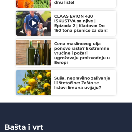
dnu liste!
CLAAS EVION 430
ISKUSTVA sa njive |
Epizoda 2 | Kladovo: Do
160 tona pšenice za dan!
Cena maslinovog ulja
ponovo raste? Ekstremne
vrućine i požari
ugrožavaju proizvodnju u
Evropi
Suša, nepravilno zalivanje
ili štetočine: Zašto se
listovi limuna uvijaju?
Bašta i vrt