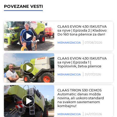
POVEZANE VESTI
CLAAS EVION 430 ISKUSTVA
sa njive | Epizoda 2 | Kladovo:
Do 160 tona pšenice za dan!
07/08/2026
MEHANIZACIJA
CLAAS EVION 430 ISKUSTVA
sa njive | Epizoda 1 |
Topolovnik, žetva pšenice
31/07/2026
MEHANIZACIJA
CLAAS TRION 530 CEMOS
Automatic: danas možda
novina, ali uskoro standard
na svakom savremenom
kombajnu!
24/07/2026
MEHANIZACIJA