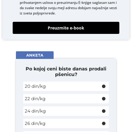
prihvatanjem uslova o
preuzimanju E-knjige
saglasan sam i
da svake nedelje svoju mejl adresu dobijam najvažnije vesti
iz sveta poljoprivrede.
Preuzmite e-book
ANKETA
Po kojoj ceni biste danas prodali
pšenicu?
20 din/kg
22 din/kg
24 din/kg
26 din/kg