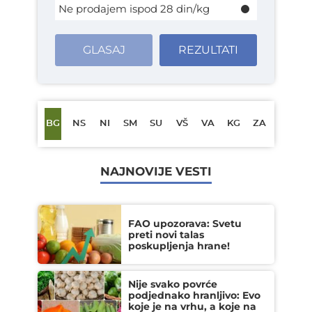
Ne prodajem ispod 28 din/kg
GLASAJ
REZULTATI
BG
NS
NI
SM
SU
VŠ
VA
KG
ZA
NAJNOVIJE VESTI
FAO upozorava: Svetu
preti novi talas
poskupljenja hrane!
Nije svako povrće
podjednako hranljivo: Evo
koje je na vrhu, a koje na