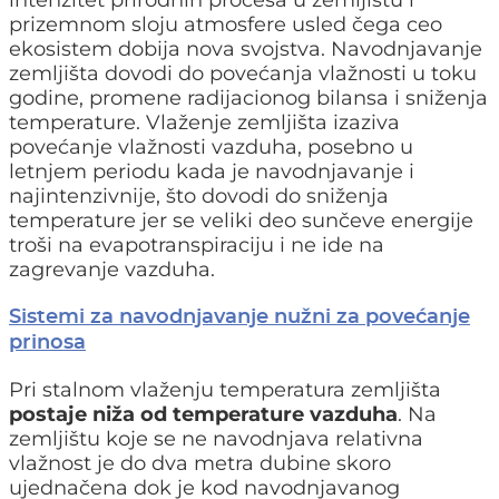
prizemnom sloju atmosfere usled čega ceo
ekosistem dobija nova svojstva. Navodnjavanje
zemljišta dovodi do povećanja vlažnosti u toku
godine, promene radijacionog bilansa i sniženja
temperature. Vlaženje zemljišta izaziva
povećanje vlažnosti vazduha, posebno u
letnjem periodu kada je navodnjavanje i
najintenzivnije, što dovodi do sniženja
temperature jer se veliki deo sunčeve energije
troši na evapotranspiraciju i ne ide na
zagrevanje vazduha.
Sistemi za navodnjavanje nužni za povećanje
prinosa
Pri stalnom vlaženju temperatura zemljišta
postaje niža od temperature vazduha
. Na
zemljištu koje se ne navodnjava relativna
vlažnost je do dva metra dubine skoro
ujednačena dok je kod navodnjavanog