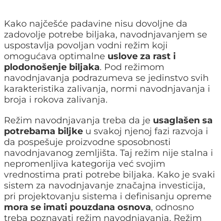
Kako najčešće padavine nisu dovoljne da
zadovolje potrebe biljaka, navodnjavanjem se
uspostavlja povoljan vodni režim koji
omogućava optimalne
uslove za rast i
plodonošenje biljaka
. Pod režimom
navodnjavanja podrazumeva se jedinstvo svih
karakteristika zalivanja, normi navodnjavanja i
broja i rokova zalivanja.
Režim navodnjavanja treba da je
usaglašen sa
potrebama biljke
u svakoj njenoj fazi razvoja i
da pospešuje proizvodne sposobnosti
navodnjavanog zemljišta. Taj režim nije stalna i
nepromenljiva kategorija već svojim
vrednostima prati potrebe biljaka. Kako je svaki
sistem za navodnjavanje značajna investicija,
pri projektovanju sistema i definisanju opreme
mora se imati pouzdana osnova
, odnosno
treba poznavati režim navodnjavanja. Režim