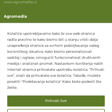
www.agromedia.rs
Agromedia
O nama
Svet poljoprivrede
Kolačiće upotrebljavamo kako bi ova web stranica
radila pravilno te kako bismo bili u stanju vršiti dalja
Marketing usluge
unapređenja stranice sa svrhom poboljšavanja vašeg
Tražimo saradnike
korisničkog iskustva, kako bismo personalizovali
sadržaj i oglase, omogućili funkcionalnost društvenih
Kontakt
medija i analizirali promet. Nastavkom korištenja naših
internet stranica prihvatate upotrebu kolačića. “Prihvati
Kontakt
sve”, znači da prihvatate sve kolačiće. Takođe, možete
posetiti "Podešavanja kolačića" Kako biste podesili šta
želite.
Prihvati Sve
Sva prava zadržana. 2007 - 2026. © Agromedia d.o.o.