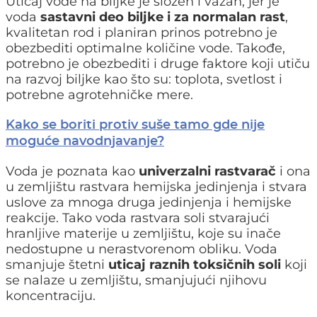
Uticaj vode na biljke je složen i važan, jer je
voda
sastavni deo biljke i za normalan rast
,
kvalitetan rod i planiran prinos potrebno je
obezbediti optimalne količine vode. Takođe,
potrebno je obezbediti i druge faktore koji utiču
na razvoj biljke kao što su: toplota, svetlost i
potrebne agrotehničke mere.
Kako se boriti protiv suše tamo gde nije
moguće navodnjavanje?
Voda je poznata kao
univerzalni rastvarač
i ona
u zemljištu rastvara hemijska jedinjenja i stvara
uslove za mnoga druga jedinjenja i hemijske
reakcije. Tako voda rastvara soli stvarajući
hranljive materije u zemljištu, koje su inače
nedostupne u nerastvorenom obliku. Voda
smanjuje štetni
uticaj raznih toksičnih soli
koji
se nalaze u zemljištu, smanjujući njihovu
koncentraciju.