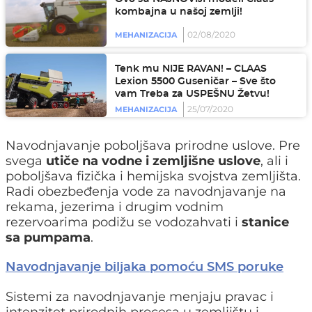
kombajna u našoj zemlji!
02/08/2020
MEHANIZACIJA
Tenk mu NIJE RAVAN! – CLAAS
Lexion 5500 Guseničar – Sve što
vam Treba za USPEŠNU Žetvu!
25/07/2020
MEHANIZACIJA
Navodnjavanje poboljšava prirodne uslove. Pre
svega
utiče na vodne i zemljišne uslove
, ali i
poboljšava fizička i hemijska svojstva zemljišta.
Radi obezbeđenja vode za navodnjavanje na
rekama, jezerima i drugim vodnim
rezervoarima podižu se vodozahvati i
stanice
sa pumpama
.
Navodnjavanje biljaka pomoću SMS poruke
Sistemi za navodnjavanje menjaju pravac i
intenzitet prirodnih procesa u zemljištu i