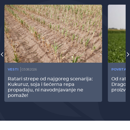
VESTI
03.08.2026
POVRTAR
Ratari strepe od najgoreg scenarija:
Od rata
Kukuruz, soja i šećerna repa
Dragomi
propadaju, ni navodnjavanje ne
proizvo
pomaže!