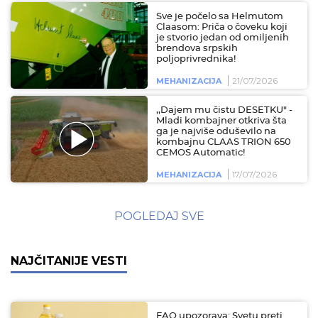
Sve je počelo sa Helmutom
Claasom: Priča o čoveku koji
je stvorio jedan od omiljenih
brendova srpskih
poljoprivrednika!
21/07/2026
MEHANIZACIJA
,,Dajem mu čistu DESETKU" -
Mladi kombajner otkriva šta
ga je najviše oduševilo na
kombajnu CLAAS TRION 650
CEMOS Automatic!
17/07/2026
MEHANIZACIJA
POGLEDAJ SVE
NAJČITANIJE VESTI
FAO upozorava: Svetu preti