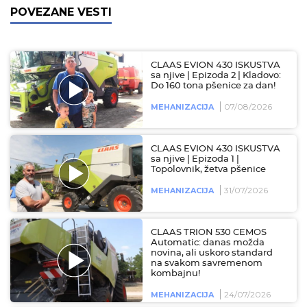
POVEZANE VESTI
CLAAS EVION 430 ISKUSTVA
sa njive | Epizoda 2 | Kladovo:
Do 160 tona pšenice za dan!
07/08/2026
MEHANIZACIJA
CLAAS EVION 430 ISKUSTVA
sa njive | Epizoda 1 |
Topolovnik, žetva pšenice
31/07/2026
MEHANIZACIJA
CLAAS TRION 530 CEMOS
Automatic: danas možda
novina, ali uskoro standard
na svakom savremenom
kombajnu!
24/07/2026
MEHANIZACIJA