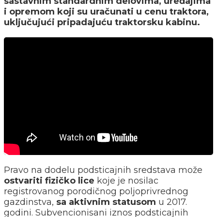
sastavnim standardnim delovima, uređajima
i opremom koji su uračunati u cenu traktora,
uključujući pripadajuću traktorsku kabinu.
Pravo na dodelu podsticajnih sredstava može
ostvariti fizičko lice
koje je nosilac
registrovanog porodičnog poljoprivrednog
gazdinstva,
sa aktivnim statusom
u 2017.
godini. Subvencionisani iznos podsticajnih