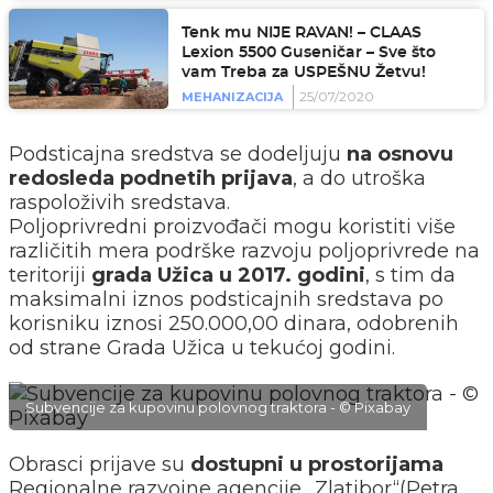
Tenk mu NIJE RAVAN! – CLAAS
Lexion 5500 Guseničar – Sve što
vam Treba za USPEŠNU Žetvu!
25/07/2020
MEHANIZACIJA
Podsticajna sredstva se dodeljuju
na osnovu
redosleda podnetih prijava
, a do utroška
raspoloživih sredstava.
Poljoprivredni proizvođači mogu koristiti više
različitih mera podrške razvoju poljoprivrede na
teritoriji
grada Užica u 2017. godini
, s tim da
maksimalni iznos podsticajnih sredstava po
korisniku iznosi 250.000,00 dinara, odobrenih
od strane Grada Užica u tekućoj godini.
Subvencije za kupovinu polovnog traktora - © Pixabay
Obrasci prijave su
dostupni u prostorijama
Regionalne razvojne agencije „Zlatibor“(Petra