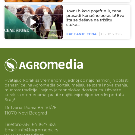
Tovni bikovi pojeftinili, cena
prasadi konačno porasla! Evo
šta se dešava na tržištu
stoke…
05.08.2026
KRETANJE CENA
Hvatajući korak sa vremenom u jednoj od najdinamičnijih oblasti
današnjice, na Agromedia portalu mešaju se stara i nova znanja,
mudrost tradicije i najnovija tehnološka dostignuća. Uhvatite
korak sa promenama, pratite najčitaniji poljoprivredni portal u
Srbiji!
Dr Ivana Ribara 84, VI/26
11070 Novi Beograd
Telefon:
+381 64 1627 353
Email:
info@agromedia.rs