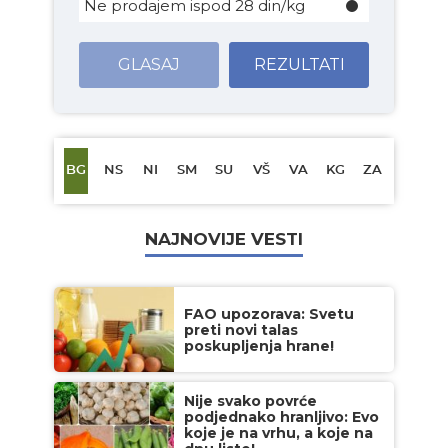
Ne prodajem ispod 28 din/kg
GLASAJ
REZULTATI
BG
NS
NI
SM
SU
VŠ
VA
KG
ZA
NAJNOVIJE VESTI
FAO upozorava: Svetu
preti novi talas
poskupljenja hrane!
Nije svako povrće
podjednako hranljivo: Evo
koje je na vrhu, a koje na