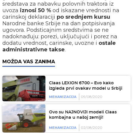
sredstava za nabavku polovnih traktora iz
uvoza
iznosi 50 %
od iskazane vrednosti na
carinskoj deklaraciji
po srednjem kursu
Narodne banke Srbije na dan potpisivanja
ugovora. Podsticajnim sredstvima se ne
nadoknađuju: porezi, uključujući i porez na
dodatu vrednost, carinske, uvozne i
ostale
administrativne takse
.
MOŽDA VAS ZANIMA
Claas LEXION 6700 – Evo kako
izgleda prvi ovakav model u Srbiji
09/08/2020
MEHANIZACIJA
Ovo su NAJNOVIJI modeli Claas
kombajna u našoj zemlji!
02/08/2020
MEHANIZACIJA