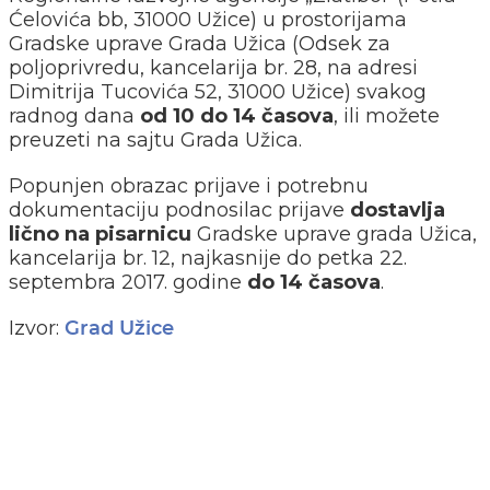
Ćelovića bb, 31000 Užice) u prostorijama
Gradske uprave Grada Užica (Odsek za
poljoprivredu, kancelarija br. 28, na adresi
Dimitrija Tucovića 52, 31000 Užice) svakog
radnog dana
od 10 do 14 časova
, ili možete
preuzeti na sajtu Grada Užica.
Popunjen obrazac prijave i potrebnu
dokumentaciju podnosilac prijave
dostavlja
lično na pisarnicu
Gradske uprave grada Užica,
kancelarija br. 12, najkasnije do petka 22.
septembra 2017. godine
do 14 časova
.
Izvor:
Grad Užice