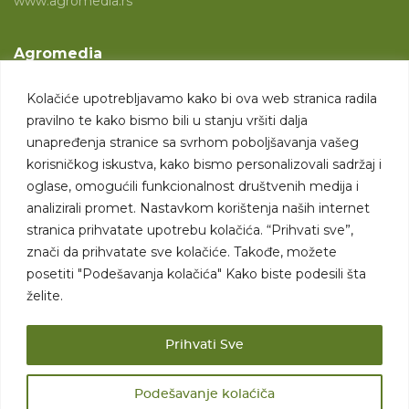
www.agromedia.rs
Agromedia
O nama
Kolačiće upotrebljavamo kako bi ova web stranica radila
Svet poljoprivrede
pravilno te kako bismo bili u stanju vršiti dalja
Marketing usluge
unapređenja stranice sa svrhom poboljšavanja vašeg
korisničkog iskustva, kako bismo personalizovali sadržaj i
Tražimo saradnike
oglase, omogućili funkcionalnost društvenih medija i
analizirali promet. Nastavkom korištenja naših internet
Kontakt
stranica prihvatate upotrebu kolačića. “Prihvati sve”,
znači da prihvatate sve kolačiće. Takođe, možete
Kontakt
posetiti "Podešavanja kolačića" Kako biste podesili šta
želite.
Prihvati Sve
Podešavanje kolaćiča
Sva prava zadržana. 2007 - 2026. © Agromedia d.o.o.