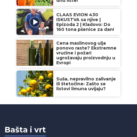
dnu liste!
CLAAS EVION 430
ISKUSTVA sa njive |
Epizoda 2 | Kladovo: Do
160 tona pšenice za dan!
Cena maslinovog ulja
ponovo raste? Ekstremne
vrućine i požari
ugrožavaju proizvodnju u
Evropi
Suša, nepravilno zalivanje
ili štetočine: Zašto se
listovi limuna uvijaju?
Bašta i vrt