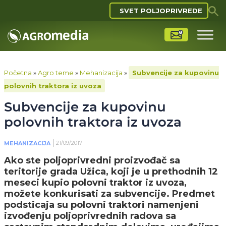
SVET POLJOPRIVREDE
Početna
»
Agro teme
»
Mehanizacija
»
Subvencije za kupovinu
polovnih traktora iz uvoza
Subvencije za kupovinu
polovnih traktora iz uvoza
21/09/2017
MEHANIZACIJA
Ako ste poljoprivredni proizvođač sa
teritorije grada Užica, koji je u prethodnih 12
meseci kupio polovni traktor iz uvoza,
možete konkurisati za subvencije. Predmet
podsticaja su polovni traktori namenjeni
izvođenju poljoprivrednih radova sa