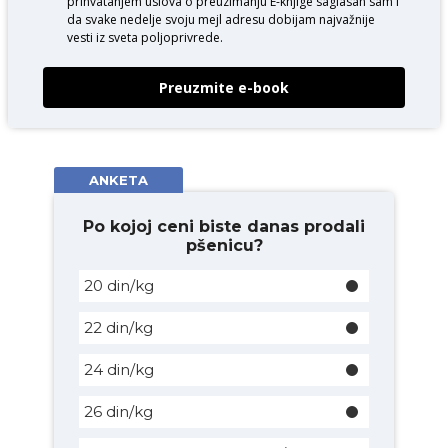
prihvatanjem uslova o
preuzimanju E-knjige
saglasan sam i
da svake nedelje svoju mejl adresu dobijam najvažnije
vesti iz sveta poljoprivrede.
Preuzmite e-book
ANKETA
Po kojoj ceni biste danas prodali
pšenicu?
20 din/kg
22 din/kg
24 din/kg
26 din/kg