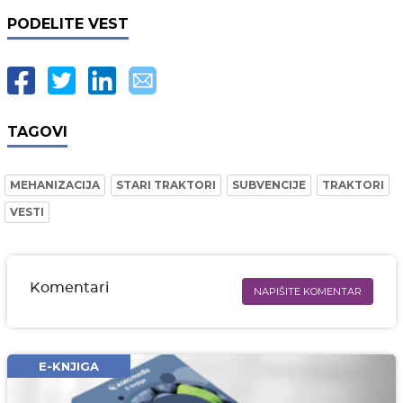
PODELITE VEST
TAGOVI
MEHANIZACIJA
STARI TRAKTORI
SUBVENCIJE
TRAKTORI
VESTI
Komentari
NAPIŠITE KOMENTAR
Ime i prezime* obavezno
Email* obavezno
E-KNJIGA
Komentar* obavezno