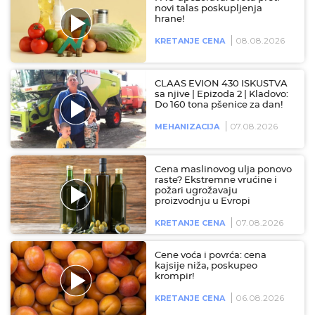
novi talas poskupljenja
hrane!
08.08.2026
KRETANJE CENA
CLAAS EVION 430 ISKUSTVA
sa njive | Epizoda 2 | Kladovo:
Do 160 tona pšenice za dan!
07.08.2026
MEHANIZACIJA
Cena maslinovog ulja ponovo
raste? Ekstremne vrućine i
požari ugrožavaju
proizvodnju u Evropi
07.08.2026
KRETANJE CENA
Cene voća i povrća: cena
kajsije niža, poskupeo
krompir!
06.08.2026
KRETANJE CENA