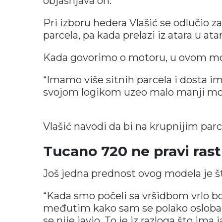
objašnjava on.
Pri izboru hedera Vlašić se odlučio 
parcela, pa kada prelazi iz atara u a
Kada govorimo o motoru, u ovom mo
“Imamo više sitnih parcela i dosta i
svojom logikom uzeo malo manji moto
Vlašić navodi da bi na krupnijim par
Tucano 720 ne pravi rast
Još jedna prednost ovog modela je š
“Kada smo počeli sa vršidbom vrlo b
međutim kako sam se polako oslobađ
se nije javio. To je iz razloga što ima 