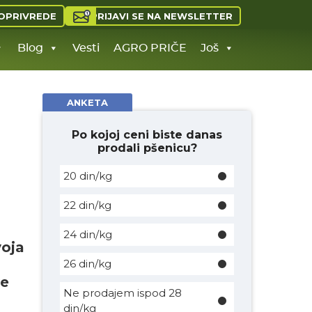
PRIJAVI SE NA NEWSLETTER
OPRIVREDE
Blog
Vesti
AGRO PRIČE
Još
ANKETA
Po kojoj ceni biste danas
prodali pšenicu?
20 din/kg
i
22 din/kg
24 din/kg
voja
26 din/kg
ve
Ne prodajem ispod 28
din/kg