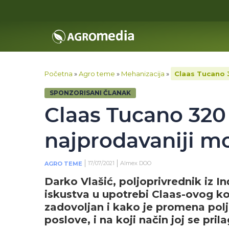
Početna
»
Agro teme
»
Mehanizacija
»
Claas Tucano 3
SPONZORISANI ČLANAK
Claas Tucano 320 
najprodavaniji mo
17/07/2021
Almex DOO
AGRO TEME
Darko Vlašić, poljoprivrednik iz I
iskustva u upotrebi Claas-ovog k
zadovoljan i kako je promena pol
poslove, i na koji način joj se pril