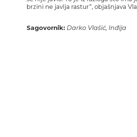
brzini ne javlja rastur”, objašnjava Vla
Sagovornik:
Darko Vlašić, Inđija