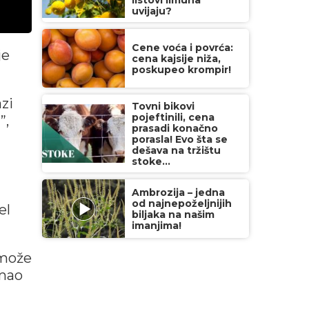
listovi limuna
uvijaju?
Cene voća i povrća:
je
cena kajsije niža,
poskupeo krompir!
zi
Tovni bikovi
pojeftinili, cena
”,
prasadi konačno
porasla! Evo šta se
dešava na tržištu
stoke...
Ambrozija – jedna
od najnepoželjnijih
el
biljaka na našim
imanjima!
 može
imao