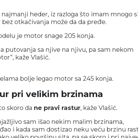
za najmanji heder, iz razloga što imam mnogo s
tar bez otkačivanja može da da pređe.
delu je motor snage 205 konja.
ma putovanja sa njive na njivu, pa sam nekom
r”, kaže Vlašić.
celama bolje legao motor sa 245 konja.
ur pri velikim brzinama
to skoro da
ne pravi rastur
, kaže Vlašić.
ojažljivo sam išao nekim malim brzinama,
ao i kada sam dostizao neku veću brzinu ras
jako veliko površinu sita, pa se skoro i pri najve