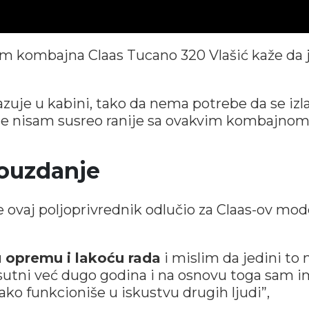
lom kombajna Claas Tucano 320 Vlašić kaže da 
zuje u kabini, tako da nema potrebe da se izla
 se nisam susreo ranije sa ovakvim kombajnom
pouzdanje
e ovaj poljoprivrednik odlučio za Claas-ov mod
 opremu i lakoću rada
i mislim da jedini to
prisutni već dugo godina i na osnovu toga sam 
ako funkcioniše u iskustvu drugih ljudi”,