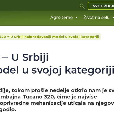
SVET POLJ
Agro teme
Život na selu
20 ‒ U Srbiji najprodavaniji model u svojoj kategoriji
‒ U Srbiji
del u svojoj kategorij
nđije, tokom prošle nedelje otkrio nam je s
ombajna Tucano 320, čime je najviše
joprivredne mehanizacije uticala na njego
agodio.