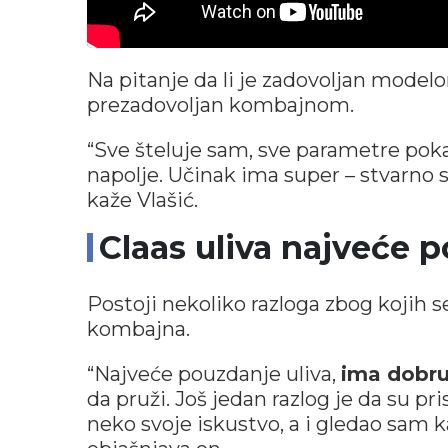
Na pitanje da li je zadovoljan mode
prezadovoljan kombajnom.
“Sve šteluje sam, sve parametre poka
napolje. Učinak ima super – stvarno
kaže Vlašić.
Claas uliva najveće 
Postoji nekoliko razloga zbog kojih s
kombajna.
“Najveće pouzdanje uliva,
ima dobru
da pruži. Još jedan razlog je da su 
neko svoje iskustvo, a i gledao sam k