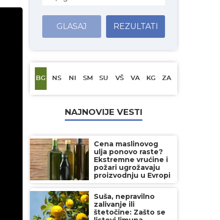
GLASAJ
REZULTATI
BG
NS
NI
SM
SU
VŠ
VA
KG
ZA
NAJNOVIJE VESTI
Cena maslinovog
ulja ponovo raste?
Ekstremne vrućine i
požari ugrožavaju
proizvodnju u Evropi
Suša, nepravilno
zalivanje ili
štetočine: Zašto se