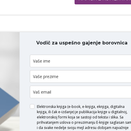
Vodič za uspešno gajenje borovnica
ODAJ KOMENTAR
Elektronska knjiga (e-book, e-knjiga, eknjiga, digitalna
knjiga, ili čak e-izdanje) je publikacija knjige u digitalnoj,
elektronskoj formi koja se sastoji od teksta i slika. Sa
prihvatanjem uslova o
preuzimanju E-knjige
saglasan sa
i da svake nedelje svoju mejl adresu dobijam najvažnije