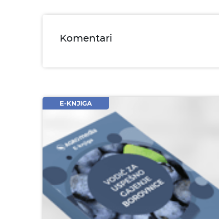
Komentari
Ime i prezime* obavezno
Email* obavezno
Komentar* obavezno
E-KNJIGA