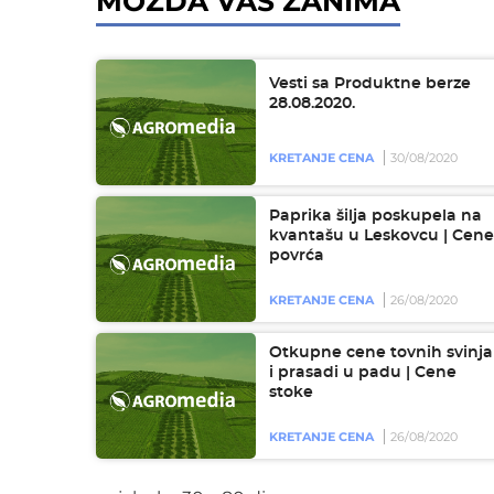
MOŽDA VAS ZANIMA
Vesti sa Produktne berze
28.08.2020.
KRETANJE CENA
30/08/2020
Paprika šilja poskupela na
kvantašu u Leskovcu | Cene
povrća
KRETANJE CENA
26/08/2020
Otkupne cene tovnih svinja
i prasadi u padu | Cene
stoke
KRETANJE CENA
26/08/2020