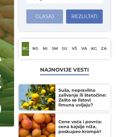
GLASAJ
REZULTATI
BG
NS
NI
SM
SU
VŠ
VA
KG
ZA
NAJNOVIJE VESTI
Suša, nepravilno
zalivanje ili štetočine:
Zašto se listovi
limuna uvijaju?
Cene voća i povrća:
cena kajsije niža,
poskupeo krompir!