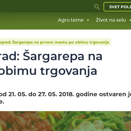
SVET POL
Agro teme
Život na selu
eograd: Šargarepa na prvom mestu po obimu trgovanja
rad: Šargarepa na
obimu trgovanja
d 21. 05. do 27. 05. 2018. godine ostvaren j
e.