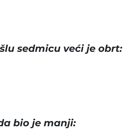
lu sedmicu veći je obrt:
a bio je manji: