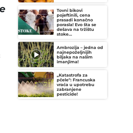
se
Tovni bikovi
pojeftinili, cena
prasadi konačno
porasla! Evo šta se
dešava na tržištu
stoke...
Ambrozija – jedna od
najnepoželjnijih
;
biljaka na našim
imanjima!
„Katastrofa za
pčele": Francuska
vraća u upotrebu
zabranjene
pesticide!