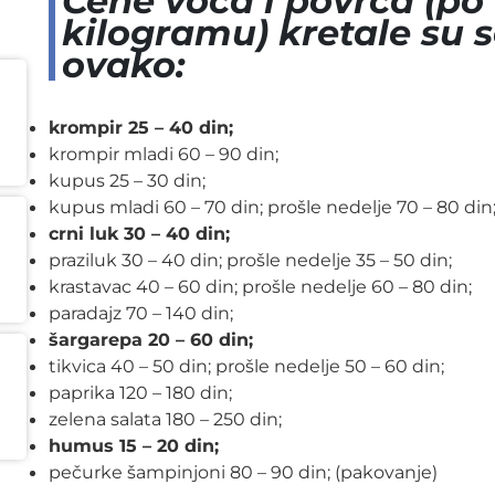
Cene voća i povrća (po
kilogramu) kretale su 
ovako:
krompir 25 – 40 din;
krompir mladi 60 – 90 din;
kupus 25 – 30 din;
kupus mladi 60 – 70 din; prošle nedelje 70 – 80 din
crni luk 30 – 40 din;
praziluk 30 – 40 din; prošle nedelje 35 – 50 din;
krastavac 40 – 60 din; prošle nedelje 60 – 80 din;
paradajz 70 – 140 din;
šargarepa 20 – 60 din;
tikvica 40 – 50 din; prošle nedelje 50 – 60 din;
paprika 120 – 180 din;
zelena salata 180 – 250 din;
humus 15 – 20 din;
pečurke šampinjoni 80 – 90 din; (pakovanje)