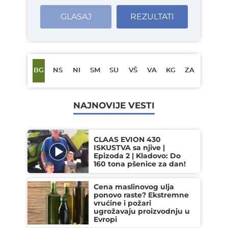
GLASAJ
REZULTATI
BG
NS
NI
SM
SU
VŠ
VA
KG
ZA
NAJNOVIJE VESTI
CLAAS EVION 430
ISKUSTVA sa njive |
Epizoda 2 | Kladovo: Do
160 tona pšenice za dan!
Cena maslinovog ulja
ponovo raste? Ekstremne
vrućine i požari
ugrožavaju proizvodnju u
Evropi