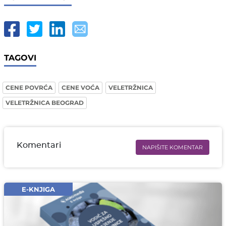
TAGOVI
CENE POVRĆA
CENE VOĆA
VELETRŽNICA
VELETRŽNICA BEOGRAD
Komentari
NAPIŠITE KOMENTAR
Ime i prezime* obavezno
Email* obavezno
E-KNJIGA
Komentar* obavezno