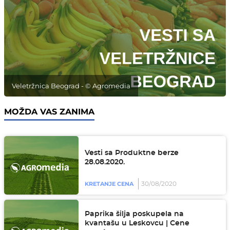
Veletržnica Beograd - © Agromedia
MOŽDA VAS ZANIMA
Vesti sa Produktne berze
28.08.2020.
30/08/2020
KRETANJE CENA
Paprika šilja poskupela na
kvantašu u Leskovcu | Cene