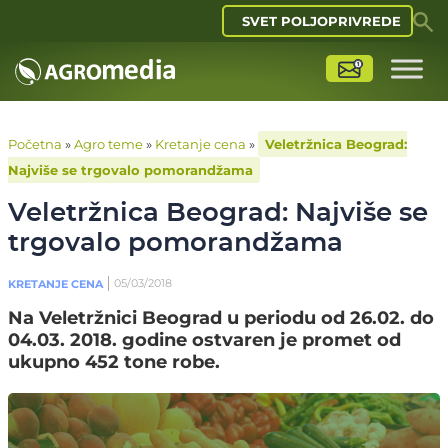
SVET POLJOPRIVREDE
Početna
»
Agro teme
»
Kretanje cena
»
Veletržnica Beograd:
Najviše se trgovalo pomorandžama
Veletržnica Beograd: Najviše se
trgovalo pomorandžama
05/03/2018
KRETANJE CENA
Na Veletržnici Beograd u periodu od 26.02. do
04.03. 2018. godine ostvaren je promet od
ukupno 452 tone robe.