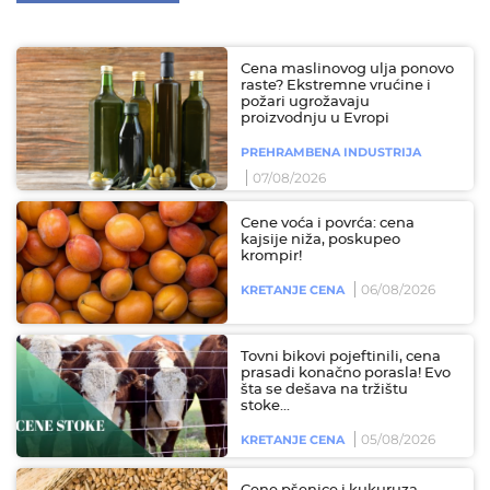
Cena maslinovog ulja ponovo
raste? Ekstremne vrućine i
požari ugrožavaju
proizvodnju u Evropi
PREHRAMBENA INDUSTRIJA
07/08/2026
Cene voća i povrća: cena
kajsije niža, poskupeo
krompir!
06/08/2026
KRETANJE CENA
Tovni bikovi pojeftinili, cena
prasadi konačno porasla! Evo
šta se dešava na tržištu
stoke...
05/08/2026
KRETANJE CENA