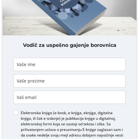
DODAJ KOMENTAR
Vodič za uspešno gajenje borovnica
Elektronska knjiga (e-book, e-knjiga, eknjiga, digitalna
knjiga, ili čak e-izdanje) je publikacija knjige u digitalnoj,
elektronskoj formi koja se sastoji od teksta i slika. Sa
prihvatanjem uslova o
preuzimanju E-knjige
saglasan sam i
da svake nedelje svoju mejl adresu dobijam najvažnije vesti