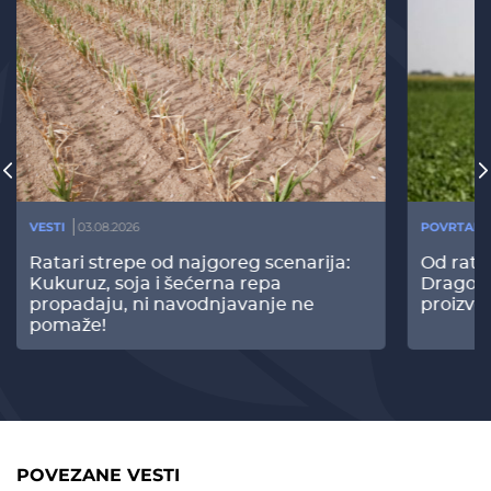
VESTI
03.08.2026
POVRTARS
Ratari strepe od najgoreg scenarija:
Od rata
Kukuruz, soja i šećerna repa
Dragomi
propadaju, ni navodnjavanje ne
proizvo
pomaže!
POVEZANE VESTI