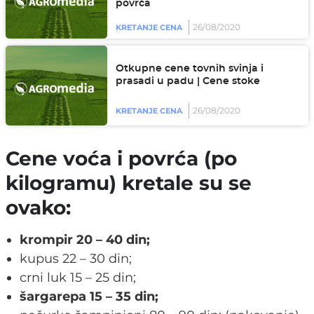
povrća
26/08/2020
KRETANJE CENA
Otkupne cene tovnih svinja i
prasadi u padu | Cene stoke
26/08/2020
KRETANJE CENA
Cene voća i povrća (po
kilogramu) kretale su se
ovako:
krompir 20 – 40 din;
kupus 22 – 30 din;
crni luk 15 – 25 din;
šargarepa 15 – 35 din;