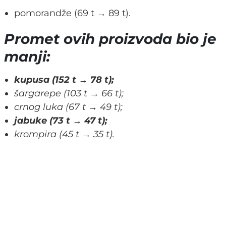
pomorandže (69 t → 89 t).
Promet ovih proizvoda bio je
manji:
kupusa (152 t → 78 t);
šargarepe (103 t → 66 t);
crnog luka (67 t → 49 t);
jabuke (73 t → 47 t);
krompira (45 t → 35 t).