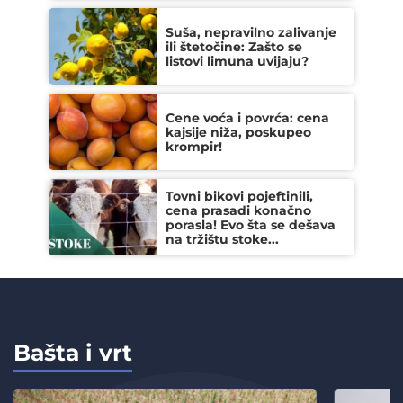
Suša, nepravilno zalivanje
ili štetočine: Zašto se
listovi limuna uvijaju?
Cene voća i povrća: cena
kajsije niža, poskupeo
krompir!
Tovni bikovi pojeftinili,
cena prasadi konačno
porasla! Evo šta se dešava
na tržištu stoke...
Bašta i vrt