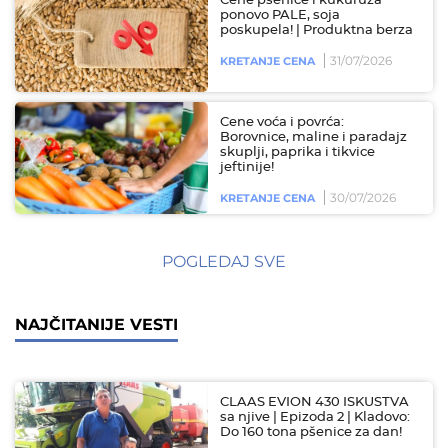
Cene pšenice i kukuruza
ponovo PALE, soja
poskupela! | Produktna berza
31/07/2026
KRETANJE CENA
Cene voća i povrća:
Borovnice, maline i paradajz
skuplji, paprika i tikvice
jeftinije!
30/07/2026
KRETANJE CENA
POGLEDAJ SVE
NAJČITANIJE VESTI
CLAAS EVION 430 ISKUSTVA
sa njive | Epizoda 2 | Kladovo:
Do 160 tona pšenice za dan!