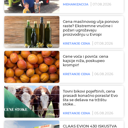
07.08.2026
MEHANIZACIJA
Cena maslinovog ulja ponovo
raste? Ekstremne vrućine i
požari ugrožavaju
proizvodnju u Evropi
07.08.2026
KRETANJE CENA
Cene voća i povrća: cena
kajsije niža, poskupeo
krompir!
06.08.2026
KRETANJE CENA
Tovni bikovi pojeftinili, cena
prasadi konačno porasla! Evo
šta se dešava na tržištu
stoke…
05.08.2026
KRETANJE CENA
CLAAS EVION 430 ISKUSTVA