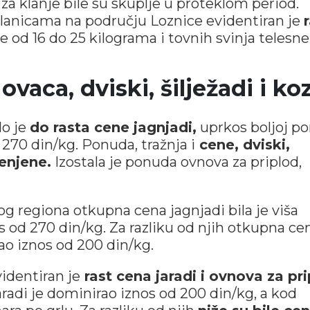
a klanje bile su skuplje u proteklom period.
klanicama na području Loznice evidentiran je
 od 16 do 25 kilograma i tovnih svinja telesne
 ovaca, dviski, šilježadi i ko
lo je
do rasta cene jagnjadi,
uprkos boljoj p
 270 din/kg. Ponuda, tražnja i
cene, dviski,
enjene.
Izostala je ponuda ovnova za priplod,
 regiona otkupna cena jagnjadi bila je viša
s od 270 din/kg. Za razliku od njih otkupna ce
rao iznos od 200 din/kg.
videntiran je
rast cena jaradi i ovnova za pr
radi je dominirao iznos od 200 din/kg, a kod