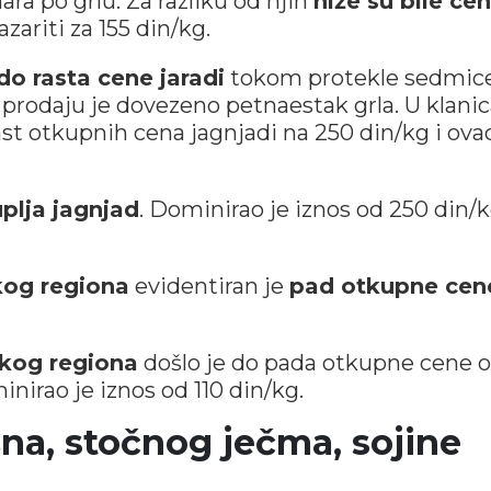
ara po grlu. Za razliku od njih
niže su bile ce
zariti za 155 din/kg.
do rasta cene jaradi
tokom protekle sedmice
 prodaju je dovezeno petnaestak grla. U klan
ast otkupnih cena jagnjadi na 250 din/kg i ova
uplja jagnjad
. Dominirao je iznos od 250 din/k
kog regiona
evidentiran je
pad otkupne cen
skog regiona
došlo je do pada otkupne cene 
irao je iznos od 110 din/kg.
na, stočnog ječma, sojine