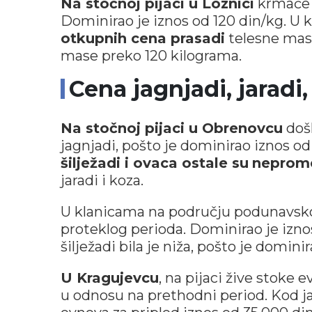
Na stočnoj pijaci u Loznici
krmače z
Dominirao je iznos od 120 din/kg. U 
otkupnih cena prasadi
telesne mase
mase preko 120 kilograma.
Cena jagnjadi, jaradi,
Na stočnoj pijaci u Obrenovcu
doš
jagnjadi, pošto je dominirao iznos od
šilježadi i ovaca ostale su
neprom
jaradi i koza.
U klanicama na području podunavskog
proteklog perioda. Dominirao je izno
šilježadi bila je niža, pošto je domini
U Kragujevcu
, na pijaci žive stoke e
u odnosu na prethodni period. Kod ja