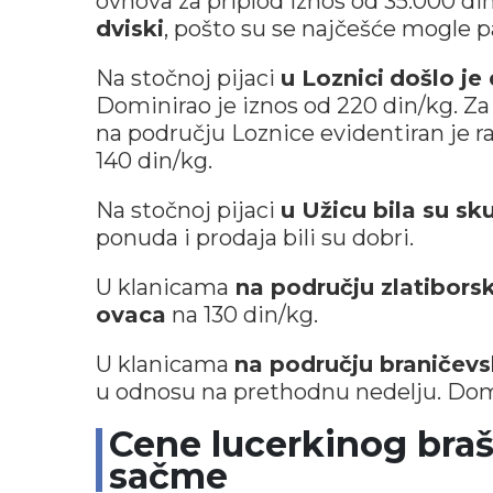
ovnova za priplod iznos od 35.000 din
dviski
, pošto su se najčešće mogle pa
Na stočnoj pijaci
u Loznici
došlo je 
Dominirao je iznos od 220 din/kg. Za
na području Loznice evidentiran je r
140 din/kg.
Na stočnoj pijaci
u Užicu bila su sk
ponuda i prodaja bili su dobri.
U klanicama
na području zlatibors
ovaca
na 130 din/kg.
U klanicama
na području braničev
u odnosu na prethodnu nedelju. Domin
Cene lucerkinog braš
sačme