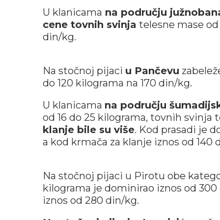
U klanicama
na području južnoban
cene tovnih svinja
telesne mase od 
din/kg.
Na stočnoj pijaci
u Pančevu
zabeleže
do 120 kilograma na 170 din/kg.
U klanicama
na području šumadijs
od 16 do 25 kilograma, tovnih svinja
klanje bile su više
. Kod prasadi je d
a kod krmača za klanje iznos od 140 d
Na stočnoj pijaci u Pirotu obe kategor
kilograma je dominirao iznos od 300 
iznos od 280 din/kg.