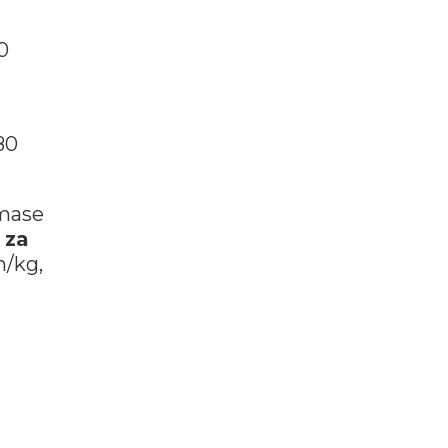
0
80
mase
 za
n/kg,
a