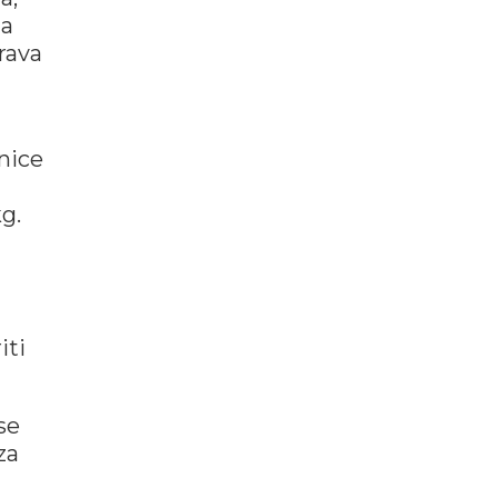
Za
krava
anice
g.
iti
se
za