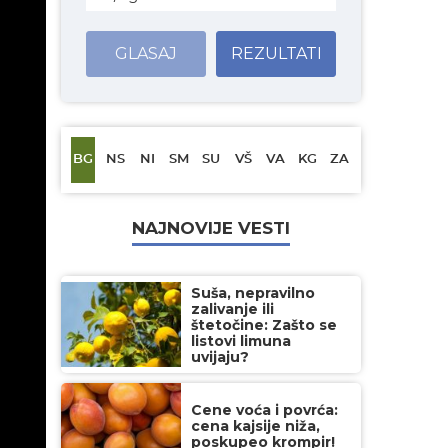
GLASAJ
REZULTATI
BG
NS
NI
SM
SU
VŠ
VA
KG
ZA
NAJNOVIJE VESTI
Suša, nepravilno
zalivanje ili
štetočine: Zašto se
listovi limuna
uvijaju?
Cene voća i povrća:
cena kajsije niža,
poskupeo krompir!