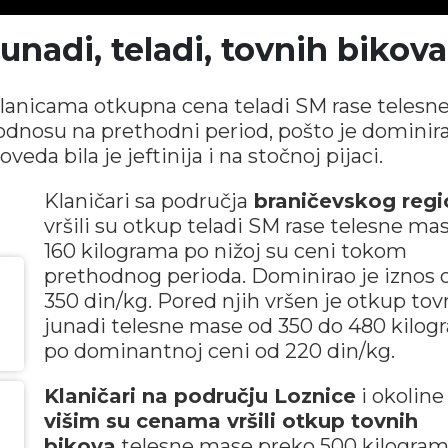
unadi, teladi, tovnih bikova
lanicama otkupna cena teladi SM rase telesn
 odnosu na prethodni period, pošto je dominir
veda bila je jeftinija i na stočnoj pijaci.
Klaničari sa područja
braničevskog regi
vršili su otkup teladi SM rase telesne ma
160 kilograma po nižoj su ceni tokom
prethodnog perioda. Dominirao je iznos 
350 din/kg. Pored njih vršen je otkup to
junadi telesne mase od 350 do 480 kilog
po dominantnoj ceni od 220 din/kg.
Klaničari na području Loznice
i okolin
višim su cenama vršili otkup tovnih
bikova
telesne mase preko 500 kilogram