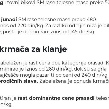
kg
i tovni bikovi SM rase telesne mase preko 5
 junadi
SM rase telesne mase preko 480
nos od 220 din/kg. Za razliku od njih niža je bi
, pošto je dominirao iznos od 145 din/kg.
 krmača za klanje
abeležen je rast cena obe kategorije prasad. 
inirao je iznos od 260 din/kg, dok su se grla
ajčešće mogla pazariti po ceni od 240 din/kg.
rodičnih slava.
Zabeležena je ponuda krmač
iran je
rast dominantne cene prasadi
teles
in/kg.