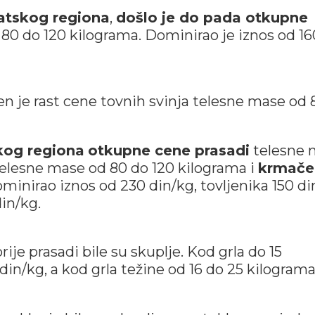
atskog regiona
,
došlo je do pada otkupne
80 do 120 kilograma. Dominirao je iznos od 16
n je rast cene tovnih svinja telesne mase od 
kog regiona
otkupne cene prasadi
telesne 
 telesne mase od 80 do 120 kilograma i
krmače
ominirao iznos od 230 din/kg, tovljenika 150 di
in/kg.
ije prasadi bile su skuplje. Kod grla do 15
din/kg, a kod grla težine od 16 do 25 kilogram