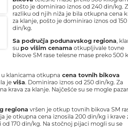
pošto je dominirao iznos od 240 din/kg. 
razliku od njih niža je bila otkupna cena 
za klanje, pošto je dominirao iznos od 150
din/kg.
Sa područja podunavskog regiona
, kl
su
po višim cenama
otkupljivale tovne
bikove SM rase telesne mase preko 500 k
, u klanicama otkupna
cena tovnih bikova
la je
viša
. Dominirao iznos od 250 din/kg. Za
ena krava za klanje. Najčešće su se mogle pazar
g regiona
vršen je otkup tovnih bikova SM ra
a je otkupna cena iznosila 200 din/kg i krave 
od 170 din/kg. Na stočnoj pijaci mogli su se