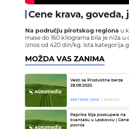
Cene krava, goveda, j
Na području pirotskog regiona
u k
mase do 160 kilograma bila je niža u
iznos od 420 din/kg. Ista kategorija go
MOŽDA VAS ZANIMA
Vesti sa Produktne berze
28.08.2020.
KRETANJE CENA
30/08/2020
Paprika šilja poskupela na
kvantašu u Leskovcu | Cene
povrća