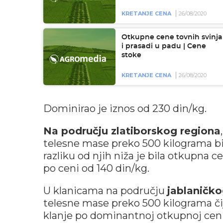
KRETANJE CENA
26/08/2020
Otkupne cene tovnih svinja
i prasadi u padu | Cene
stoke
KRETANJE CENA
26/08/2020
Dominirao je iznos od 230 din/kg.
Na području zlatiborskog regiona
telesne mase preko 500 kilograma bi
razliku od njih niža je bila otkupna c
po ceni od 140 din/kg.
U klanicama na području
jablaničko
telesne mase preko 500 kilograma čij
klanje po dominantnoj otkupnoj ceni 