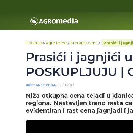
Početna
»
Agro teme
»
Kretanje cena
»
Prasići i jag
Prasići i jagnjići
POSKUPLJUJU | C
20/11/2019
KRETANJE CENA
Niža otkupna cena teladi u klani
regiona. Nastavljen trend rasta c
evidentiran i rast cena jagnjadi i j