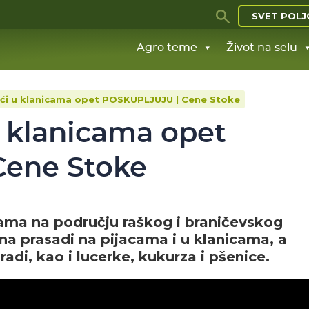
SVET POLJ
Agro teme
Život na selu
njići u klanicama opet POSKUPLJUJU | Cene Stoke
 u klanicama opet
ene Stoke
cama na području raškog i braničevskog
ena prasadi na pijacama i u klanicama, a
aradi, kao i lucerke, kukurza i pšenice.