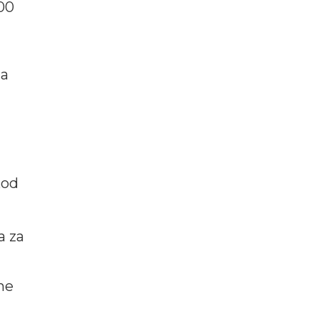
00
la
Kod
a za
ne