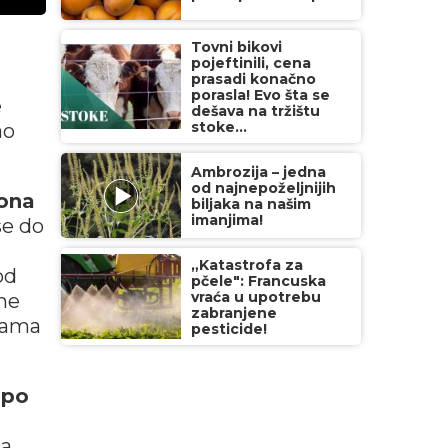
Tovni bikovi
pojeftinili, cena
prasadi konačno
porasla! Evo šta se
e
dešava na tržištu
stoke...
ao
Ambrozija – jedna
od najnepoželjnijih
ona
biljaka na našim
imanjima!
se do
„Katastrofa za
od
pčele": Francuska
vraća u upotrebu
vne
zabranjene
rama
pesticide!
e
po
a,