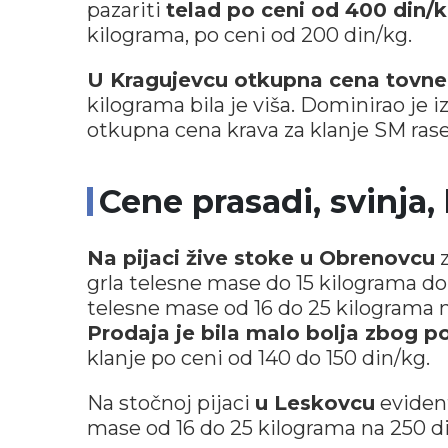
pazariti
telad po ceni od 400 din/
kilograma, po ceni od 200 din/kg.
U Kragujevcu otkupna cena tovne
kilograma bila je viša. Dominirao je iz
otkupna cena krava za klanje SM rase
Cene prasadi, svinja,
Na pijaci žive stoke u Obrenovcu
z
grla telesne mase do 15 kilograma dom
telesne mase od 16 do 25 kilograma n
Prodaja je bila malo bolja zbog po
klanje po ceni od 140 do 150 din/kg.
Na stočnoj pijaci
u Leskovcu
evident
mase od 16 do 25 kilograma na 250 d