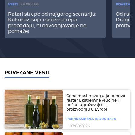
VESTI
03.08.2026
POVRTARS
Ratari strepe od najgoreg scenarija:
Od rata
Kukuruz, soja i šećerna repa
Dragomi
propadaju, ni navodnjavanje ne
proizvo
pomaže!
POVEZANE VESTI
Cena maslinovog ulja ponovo
raste? Ekstremne vrućine i
požari ugrožavaju
proizvodnju u Evropi
PREHRAMBENA INDUSTRIJA
07/08/2026