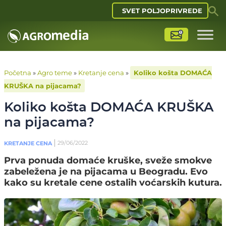
SVET POLJOPRIVREDE
Početna
»
Agro teme
»
Kretanje cena
»
Koliko košta DOMAĆA
KRUŠKA na pijacama?
Koliko košta DOMAĆA KRUŠKA
na pijacama?
29/06/2022
KRETANJE CENA
Prva ponuda domaće kruške, sveže smokve
zabeležena je na pijacama u Beogradu. Evo
kako su kretale cene ostalih voćarskih kutura.