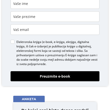
Elektronska knjiga (e-book, e-knjiga, eknjiga, digitalna
knjiga, ili čak e-izdanje) je publikacija knjige u digitalnoj,
elektronskoj formi koja se sastoji od teksta i slika. Sa
prihvatanjem uslova o
preuzimanju E-knjige
saglasan sam i
da svake nedelje svoju mejl adresu dobijam najvažnije vesti
iz sveta poljoprivrede.
Preuzmite e-book
ANKETA