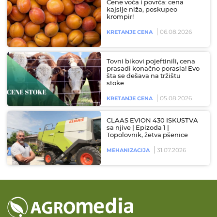
Cene voća i povrća: cena
kajsije niža, poskupeo
krompir!
06.08.2026
KRETANJE CENA
Tovni bikovi pojeftinili, cena
prasadi konačno porasla! Evo
šta se dešava na tržištu
stoke…
05.08.2026
KRETANJE CENA
CLAAS EVION 430 ISKUSTVA
sa njive | Epizoda 1 |
Topolovnik, žetva pšenice
31.07.2026
MEHANIZACIJA