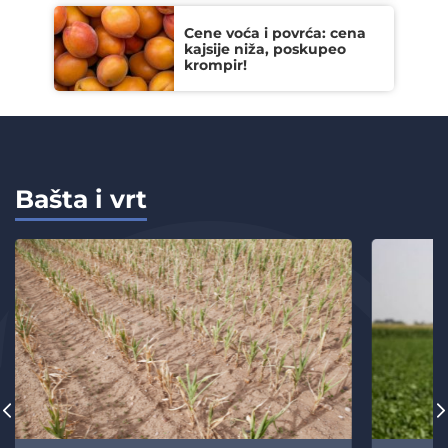
Cene voća i povrća: cena
kajsije niža, poskupeo
krompir!
Bašta i vrt