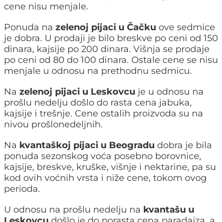
cene nisu menjale.
Ponuda na
zelenoj pijaci u Čačku
ove sedmice
je dobra. U prodaji je bilo breskve po ceni od 150
dinara, kajsije po 200 dinara. Višnja se prodaje
po ceni od 80 do 100 dinara. Ostale cene se nisu
menjale u odnosu na prethodnu sedmicu.
Na
zelenoj pijaci u Leskovcu
je u odnosu na
prošlu nedelju došlo do rasta cena jabuka,
kajsije i trešnje. Cene ostalih proizvoda su na
nivou prošlonedeljnih.
Na
kvantaškoj pijaci u Beogradu
dobra je bila
ponuda sezonskog voća posebno borovnice,
kajsije, breskve, kruške, višnje i nektarine, pa su
kod ovih voćnih vrsta i niže cene, tokom ovog
perioda.
U odnosu na prošlu nedelju na
kvantašu u
Leskovcu
došlo je do porasta cena paradajza, a