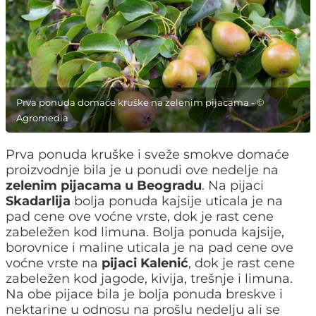
Prva ponuda domaće kruške na zelenim pijacama - ©
Agromedia
Prva ponuda kruške i sveže smokve domaće
proizvodnje bila je u ponudi ove nedelje na
zelenim pijacama u Beogradu
. Na pijaci
Skadarlija
bolja ponuda kajsije uticala je na
pad cene ove voćne vrste, dok je rast cene
zabeležen kod limuna. Bolja ponuda kajsije,
borovnice i maline uticala je na pad cene ove
voćne vrste na
pijaci Kalenić
, dok je rast cene
zabeležen kod jagode, kivija, trešnje i limuna.
Na obe pijace bila je bolja ponuda breskve i
nektarine u odnosu na prošlu nedelju ali se