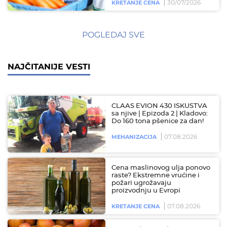
30/07/2026
KRETANJE CENA
POGLEDAJ SVE
NAJČITANIJE VESTI
CLAAS EVION 430 ISKUSTVA
sa njive | Epizoda 2 | Kladovo:
Do 160 tona pšenice za dan!
07.08.2026
MEHANIZACIJA
Cena maslinovog ulja ponovo
raste? Ekstremne vrućine i
požari ugrožavaju
proizvodnju u Evropi
07.08.2026
KRETANJE CENA