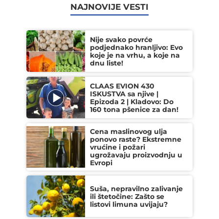
NAJNOVIJE VESTI
Nije svako povrće
podjednako hranljivo: Evo
koje je na vrhu, a koje na
dnu liste!
CLAAS EVION 430
ISKUSTVA sa njive |
Epizoda 2 | Kladovo: Do
160 tona pšenice za dan!
Cena maslinovog ulja
ponovo raste? Ekstremne
vrućine i požari
ugrožavaju proizvodnju u
Evropi
Suša, nepravilno zalivanje
ili štetočine: Zašto se
listovi limuna uvijaju?