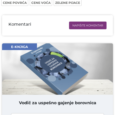
CENE POVRĆA
CENE VOĆA
ZELENE PIJACE
Komentari
NAPIŠITE KOMENTAR
Ime i prezime* obavezno
Email* obavezno
E-KNJIGA
Komentar* obavezno
DODAJ KOMENTAR
Vodič za uspešno gajenje borovnica