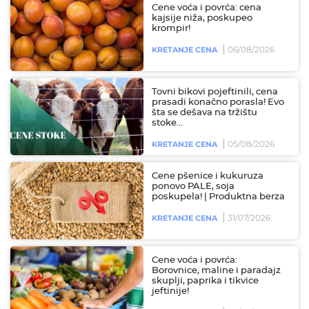
Cene voća i povrća: cena
kajsije niža, poskupeo
krompir!
06/08/2026
KRETANJE CENA
Tovni bikovi pojeftinili, cena
prasadi konačno porasla! Evo
šta se dešava na tržištu
stoke...
05/08/2026
KRETANJE CENA
Cene pšenice i kukuruza
ponovo PALE, soja
poskupela! | Produktna berza
31/07/2026
KRETANJE CENA
Cene voća i povrća:
Borovnice, maline i paradajz
skuplji, paprika i tikvice
jeftinije!