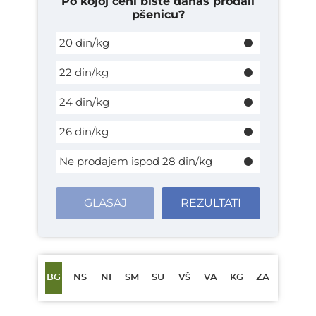
Po kojoj ceni biste danas prodali
pšenicu?
20 din/kg
22 din/kg
24 din/kg
26 din/kg
Ne prodajem ispod 28 din/kg
GLASAJ
REZULTATI
BG
NS
NI
SM
SU
VŠ
VA
KG
ZA