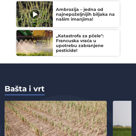
Ambrozija – jedna od
najnepoželjnijih biljaka na
našim imanjima!
„Katastrofa za pčele":
Francuska vraća u
upotrebu zabranjene
pesticide!
Bašta i vrt