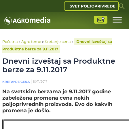
SVET POLJOPRIVREDE
Početna
»
Agro teme
»
Kretanje cena
»
Dnevni izveštaj sa
Produktne berze za 9.11.2017
Dnevni izveštaj sa Produktne
berze za 9.11.2017
10/11/2017
KRETANJE CENA
Na svetskim berzama je 9.11.2017 godine
zabeležena promena cena nekih
poljoprivrednih proizvoda. Evo do kakvih
promena je došlo.