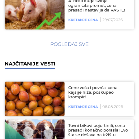
Afrička kuga svinja
ograničila promet, cena
prasadi nastavlja da RASTE!
29/07/2026
KRETANJE CENA
POGLEDAJ SVE
NAJČITANIJE VESTI
Cene voća i povrća: cena
kajsije niža, poskupeo
krompir!
06.08.2026
KRETANJE CENA
Tovni bikovi pojeftinili, cena
prasadi konačno porasla! Evo
šta se dešava na tržištu