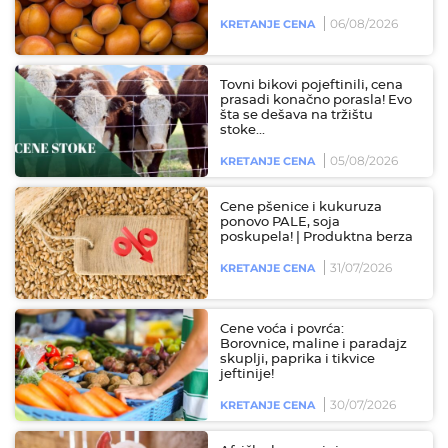
06/08/2026
KRETANJE CENA
Tovni bikovi pojeftinili, cena
prasadi konačno porasla! Evo
šta se dešava na tržištu
stoke...
05/08/2026
KRETANJE CENA
Cene pšenice i kukuruza
ponovo PALE, soja
poskupela! | Produktna berza
31/07/2026
KRETANJE CENA
Cene voća i povrća:
Borovnice, maline i paradajz
skuplji, paprika i tikvice
jeftinije!
30/07/2026
KRETANJE CENA