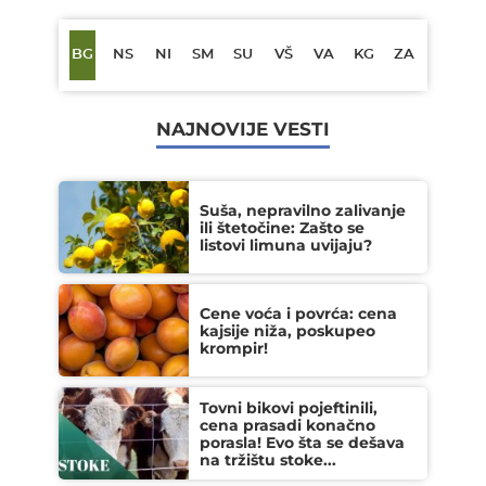
BG
NS
NI
SM
SU
VŠ
VA
KG
ZA
NAJNOVIJE VESTI
Suša, nepravilno zalivanje
ili štetočine: Zašto se
listovi limuna uvijaju?
Cene voća i povrća: cena
kajsije niža, poskupeo
krompir!
Tovni bikovi pojeftinili,
cena prasadi konačno
porasla! Evo šta se dešava
na tržištu stoke...