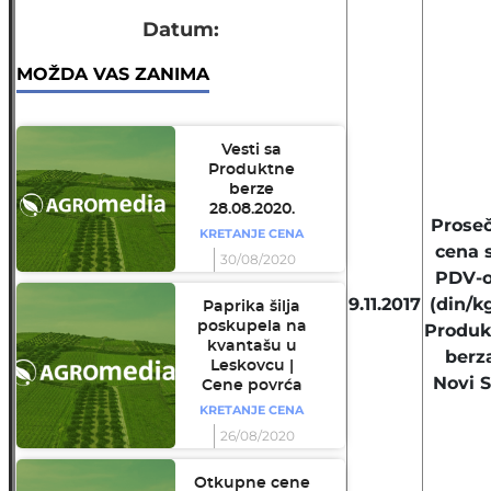
Datum:
MOŽDA VAS ZANIMA
Vesti sa
Produktne
berze
28.08.2020.
Prose
KRETANJE CENA
cena 
30/08/2020
PDV-
9.11.2017
(din/kg
Paprika šilja
poskupela na
Produk
kvantašu u
berz
Leskovcu |
Novi 
Cene povrća
KRETANJE CENA
26/08/2020
Otkupne cene