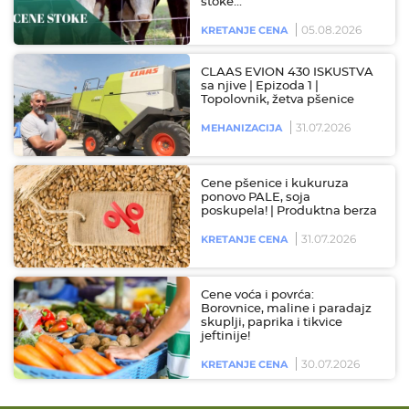
stoke…
05.08.2026
KRETANJE CENA
CLAAS EVION 430 ISKUSTVA
sa njive | Epizoda 1 |
Topolovnik, žetva pšenice
31.07.2026
MEHANIZACIJA
Cene pšenice i kukuruza
ponovo PALE, soja
poskupela! | Produktna berza
31.07.2026
KRETANJE CENA
Cene voća i povrća:
Borovnice, maline i paradajz
skuplji, paprika i tikvice
jeftinije!
30.07.2026
KRETANJE CENA