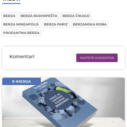
BERZA
BERZA BUDIMPEŠTA
BERZA ČIKAGO
BERZA MINEAPOLIS
BERZA PARIZ
BERZANSKA ROBA
PRODUKTNA BERZA
Komentari
NAPIŠITE KOMENTAR
Ime i prezime* obavezno
Email* obavezno
E-KNJIGA
Komentar* obavezno