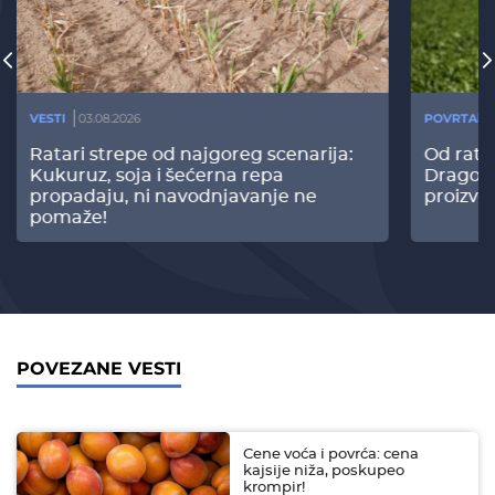
VESTI
03.08.2026
POVRTARS
Ratari strepe od najgoreg scenarija:
Od rata
Kukuruz, soja i šećerna repa
Dragomi
propadaju, ni navodnjavanje ne
proizvo
pomaže!
POVEZANE VESTI
Cene voća i povrća: cena
kajsije niža, poskupeo
krompir!