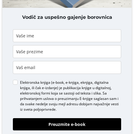
DODAJ KOMENTAR
Vodič za uspešno gajenje borovnica
Elektronska knjiga (e-book, e-knjiga, eknjiga, digitalna
knjiga, ili čak e-izdanje) je publikacija knjige u digitalnoj,
elektronskoj formi koja se sastoji od teksta i slika. Sa
prihvatanjem uslova o
preuzimanju E-knjige
saglasan sam i
da svake nedelje svoju mejl adresu dobijam najvažnije vesti
iz sveta poljoprivrede.
Preuzmite e-book