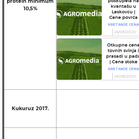
protein minimum
poskupela na
kvantašu u
10,5%
Leskovcu |
Cene povrća
KRETANJE CENA
26/08/2020
Otkupne cen
tovnih svinja i
prasadi u pad
| Cene stoke
KRETANJE CENA
26/08/2020
Kukuruz 2017.