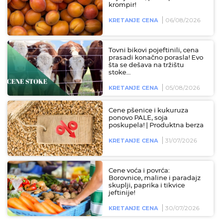
krompir!
06/08/2026
KRETANJE CENA
Tovni bikovi pojeftinili, cena
prasadi konačno porasla! Evo
šta se dešava na tržištu
stoke...
05/08/2026
KRETANJE CENA
Cene pšenice i kukuruza
ponovo PALE, soja
poskupela! | Produktna berza
31/07/2026
KRETANJE CENA
Cene voća i povrća:
Borovnice, maline i paradajz
skuplji, paprika i tikvice
jeftinije!
30/07/2026
KRETANJE CENA