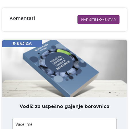
Komentari
NAPIŠITE KOMENTAR
Ime i prezime* obavezno
Email* obavezno
E-KNJIGA
Komentar* obavezno
DODAJ KOMENTAR
Vodič za uspešno gajenje borovnica