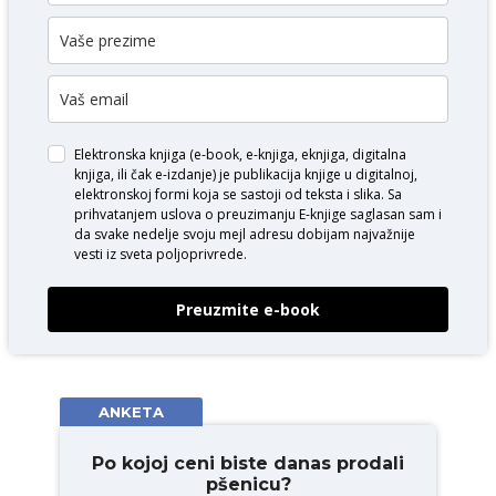
Elektronska knjiga (e-book, e-knjiga, eknjiga, digitalna
knjiga, ili čak e-izdanje) je publikacija knjige u digitalnoj,
elektronskoj formi koja se sastoji od teksta i slika. Sa
prihvatanjem uslova o
preuzimanju E-knjige
saglasan sam i
da svake nedelje svoju mejl adresu dobijam najvažnije
vesti iz sveta poljoprivrede.
Preuzmite e-book
ANKETA
Po kojoj ceni biste danas prodali
pšenicu?