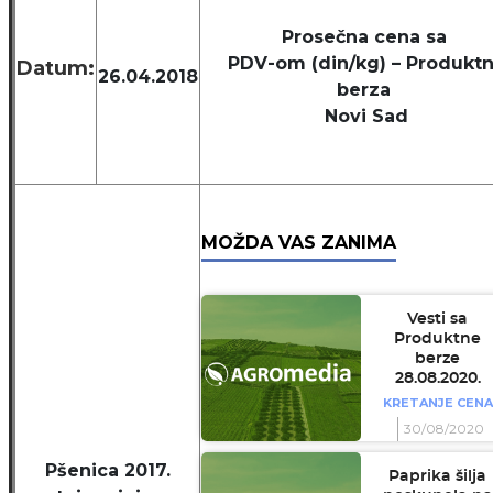
Prosečna cena sa
PDV-om (din/kg) – Produkt
Datum:
26.04.2018
berza
Novi Sad
MOŽDA VAS ZANIMA
Vesti sa
Produktne
berze
28.08.2020.
KRETANJE CENA
30/08/2020
Pšenica 2017.
Paprika šilja