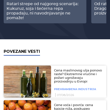
Ratari strepe od najgoreg scenarija:
Od rata
Kukuruz, soja i šećerna repa
Dragomi
propadaju, ni navodnjavanje ne
proizvo
pomaže!
POVEZANE VESTI
Cena maslinovog ulja ponovo
raste? Ekstremne vrućine i
požari ugrožavaju
proizvodnju u Evropi
PREHRAMBENA INDUSTRIJA
07/08/2026
Cene voća i povrća: cena
kajsije niža, poskupeo