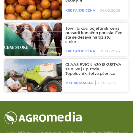
krompir!
06.08.2026
KRETANJE CENA
Tovni bikovi pojeftinili, cena
prasadi konačno porasla! Evo
šta se dešava na tržištu
stoke…
05.08.2026
KRETANJE CENA
CLAAS EVION 430 ISKUSTVA
sa njive | Epizoda 1 |
Topolovnik, žetva pšenice
31.07.2026
MEHANIZACIJA
Hvatajući korak sa vremenom u jednoj od najdinamičnijih oblasti