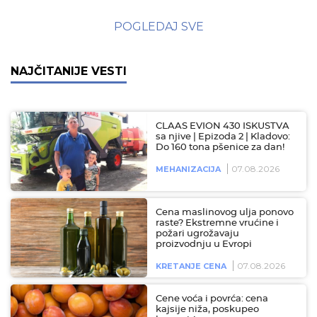
POGLEDAJ SVE
NAJČITANIJE VESTI
CLAAS EVION 430 ISKUSTVA
sa njive | Epizoda 2 | Kladovo:
Do 160 tona pšenice za dan!
07.08.2026
MEHANIZACIJA
Cena maslinovog ulja ponovo
raste? Ekstremne vrućine i
požari ugrožavaju
proizvodnju u Evropi
07.08.2026
KRETANJE CENA
Cene voća i povrća: cena
kajsije niža, poskupeo