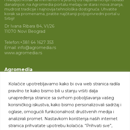
današnjice, na Agromedia portalu mešaju se stara i nova znanja,
mudrost tradicije i najnovija tehnološka dostignuća. Uhvatite
korak sa promenama, pratite najčitaniji poljoprivredni portal u
Srbiji!
Dr Ivana Ribara 84, VI/26
11070 Novi Beograd
Telefon:
+381 64 1627 353
Email:
info@agromedia.rs
www.agromedia.rs
Agromedia
O nama
Kolačiće upotrebljavamo kako bi ova web stranica radila
Svet poljoprivrede
pravilno te kako bismo bili u stanju vršiti dalja
Marketing usluge
unapređenja stranice sa svrhom poboljšavanja vašeg
korisničkog iskustva, kako bismo personalizovali sadržaj i
Tražimo saradnike
oglase, omogućili funkcionalnost društvenih medija i
analizirali promet. Nastavkom korištenja naših internet
Kontakt
stranica prihvatate upotrebu kolačića. “Prihvati sve”,