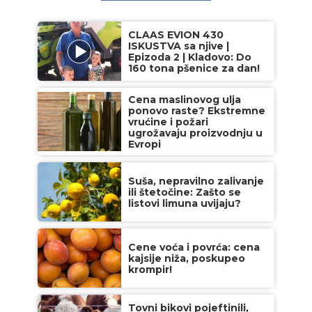
CLAAS EVION 430
ISKUSTVA sa njive |
Epizoda 2 | Kladovo: Do
160 tona pšenice za dan!
Cena maslinovog ulja
ponovo raste? Ekstremne
vrućine i požari
ugrožavaju proizvodnju u
Evropi
Suša, nepravilno zalivanje
ili štetočine: Zašto se
listovi limuna uvijaju?
Cene voća i povrća: cena
kajsije niža, poskupeo
krompir!
Tovni bikovi pojeftinili,