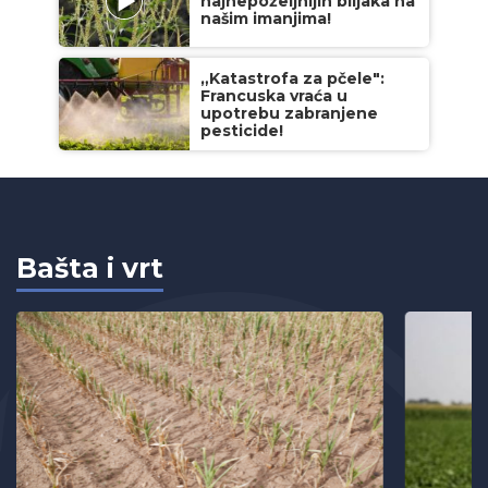
najnepoželjnijih biljaka na
našim imanjima!
„Katastrofa za pčele":
Francuska vraća u
upotrebu zabranjene
pesticide!
Bašta i vrt