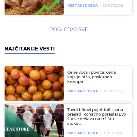
29/07/2026
KRETANJE CENA
POGLEDAJ SVE
NAJČITANIJE VESTI
Cene voća i povrća: cena
kajsije niža, poskupeo
krompir!
06.08.2026
KRETANJE CENA
Tovni bikovi pojeftinili, cena
prasadi konačno porasla! Evo
šta se dešava na tržištu
stoke…
05.08.2026
KRETANJE CENA