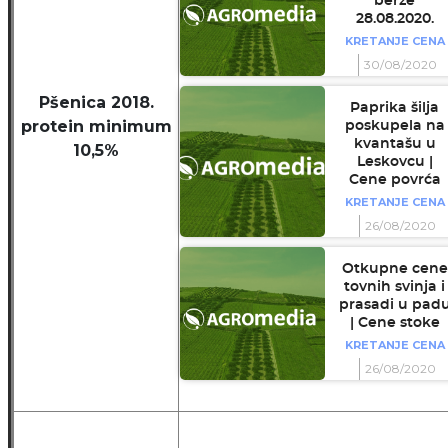
berze
28.08.2020.
KRETANJE CENA
30/08/2020
Pšenica 2018.
Paprika šilja
protein minimum
poskupela na
kvantašu u
10,5%
Leskovcu |
Cene povrća
KRETANJE CENA
26/08/2020
Otkupne cene
tovnih svinja i
prasadi u pad
| Cene stoke
KRETANJE CENA
26/08/2020