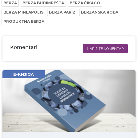
BERZA
BERZA BUDIMPEŠTA
BERZA ČIKAGO
BERZA MINEAPOLIS
BERZA PARIZ
BERZANSKA ROBA
PRODUKTNA BERZA
Komentari
NAPIŠITE KOMENTAR
Ime i prezime* obavezno
Email* obavezno
E-KNJIGA
Komentar* obavezno