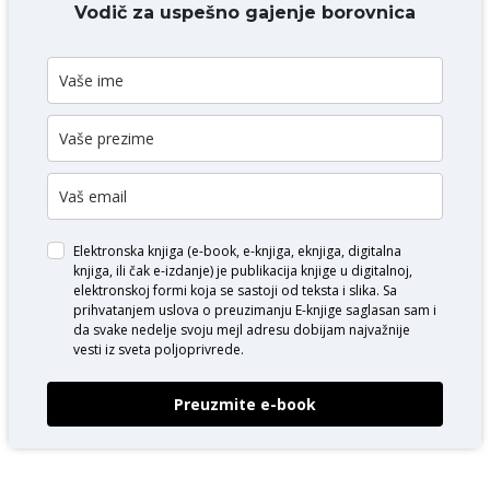
DODAJ KOMENTAR
Vodič za uspešno gajenje borovnica
Elektronska knjiga (e-book, e-knjiga, eknjiga, digitalna
knjiga, ili čak e-izdanje) je publikacija knjige u digitalnoj,
elektronskoj formi koja se sastoji od teksta i slika. Sa
prihvatanjem uslova o
preuzimanju E-knjige
saglasan sam i
da svake nedelje svoju mejl adresu dobijam najvažnije
vesti iz sveta poljoprivrede.
Preuzmite e-book