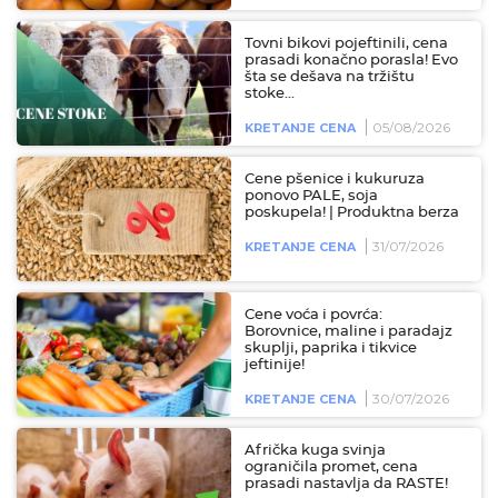
Tovni bikovi pojeftinili, cena
prasadi konačno porasla! Evo
šta se dešava na tržištu
stoke...
05/08/2026
KRETANJE CENA
Cene pšenice i kukuruza
ponovo PALE, soja
poskupela! | Produktna berza
31/07/2026
KRETANJE CENA
Cene voća i povrća:
Borovnice, maline i paradajz
skuplji, paprika i tikvice
jeftinije!
30/07/2026
KRETANJE CENA
Afrička kuga svinja
ograničila promet, cena
prasadi nastavlja da RASTE!