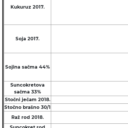
Kukuruz 2017.
Soja 2017.
Sojina sačma 44%
Suncokretova
sačma 33%
Stočni ječam 2018.
Stočno brašno 30/1
Raž rod 2018.
Suncokret rod