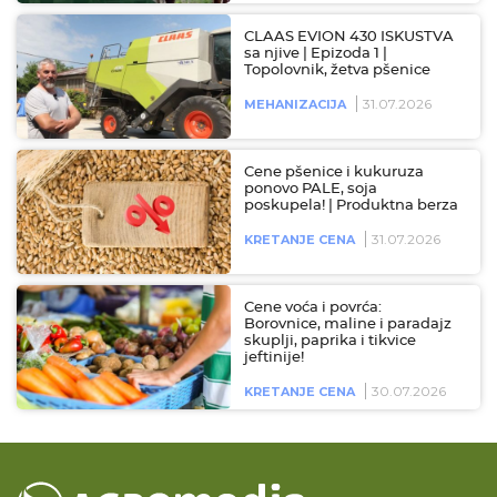
CLAAS EVION 430 ISKUSTVA
sa njive | Epizoda 1 |
Topolovnik, žetva pšenice
31.07.2026
MEHANIZACIJA
Cene pšenice i kukuruza
ponovo PALE, soja
poskupela! | Produktna berza
31.07.2026
KRETANJE CENA
Cene voća i povrća:
Borovnice, maline i paradajz
skuplji, paprika i tikvice
jeftinije!
30.07.2026
KRETANJE CENA