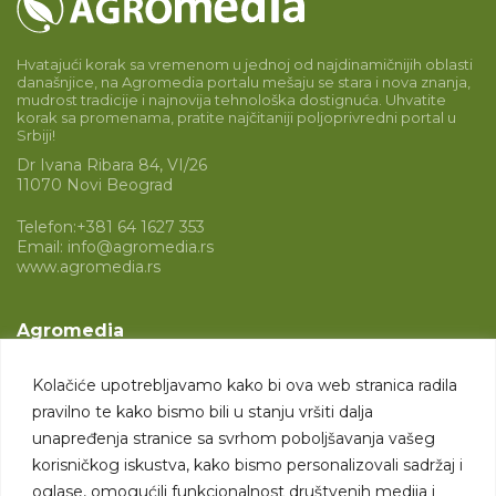
Hvatajući korak sa vremenom u jednoj od najdinamičnijih oblasti
današnjice, na Agromedia portalu mešaju se stara i nova znanja,
mudrost tradicije i najnovija tehnološka dostignuća. Uhvatite
korak sa promenama, pratite najčitaniji poljoprivredni portal u
Srbiji!
Dr Ivana Ribara 84, VI/26
11070 Novi Beograd
Telefon:
+381 64 1627 353
Email:
info@agromedia.rs
www.agromedia.rs
Agromedia
O nama
Kolačiće upotrebljavamo kako bi ova web stranica radila
Svet poljoprivrede
pravilno te kako bismo bili u stanju vršiti dalja
Marketing usluge
unapređenja stranice sa svrhom poboljšavanja vašeg
korisničkog iskustva, kako bismo personalizovali sadržaj i
Tražimo saradnike
oglase, omogućili funkcionalnost društvenih medija i