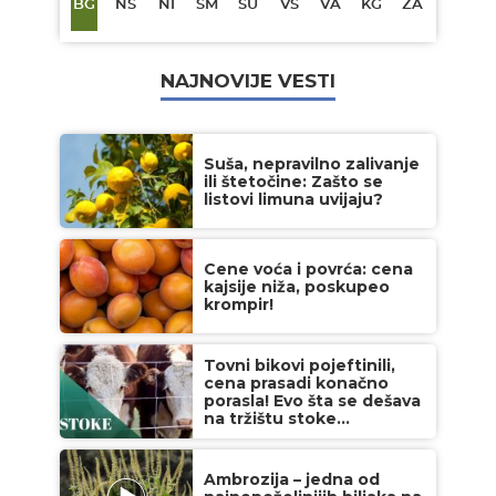
BG
NS
NI
SM
SU
VŠ
VA
KG
ZA
NAJNOVIJE VESTI
Suša, nepravilno zalivanje
ili štetočine: Zašto se
listovi limuna uvijaju?
Cene voća i povrća: cena
kajsije niža, poskupeo
krompir!
Tovni bikovi pojeftinili,
cena prasadi konačno
porasla! Evo šta se dešava
na tržištu stoke...
Ambrozija – jedna od