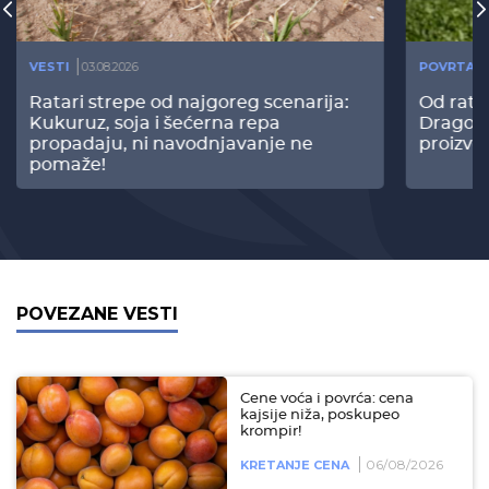
VESTI
03.08.2026
POVRTAR
Ratari strepe od najgoreg scenarija:
Od rata
Kukuruz, soja i šećerna repa
Dragomi
propadaju, ni navodnjavanje ne
proizvo
pomaže!
POVEZANE VESTI
Cene voća i povrća: cena
kajsije niža, poskupeo
krompir!
06/08/2026
KRETANJE CENA