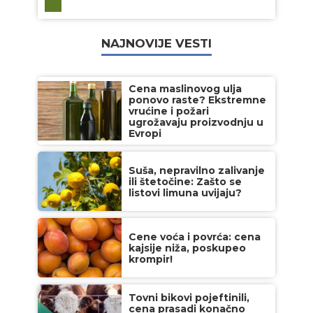
NAJNOVIJE VESTI
Cena maslinovog ulja
ponovo raste? Ekstremne
vrućine i požari
ugrožavaju proizvodnju u
Evropi
Suša, nepravilno zalivanje
ili štetočine: Zašto se
listovi limuna uvijaju?
Cene voća i povrća: cena
kajsije niža, poskupeo
krompir!
Tovni bikovi pojeftinili,
cena prasadi konačno