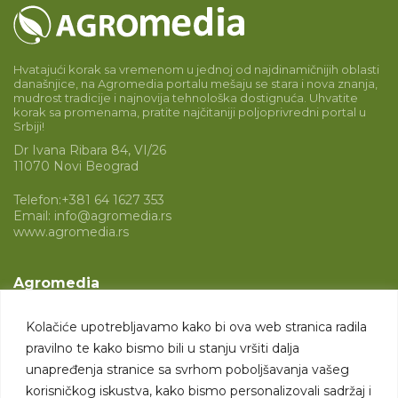
Hvatajući korak sa vremenom u jednoj od najdinamičnijih oblasti
današnjice, na Agromedia portalu mešaju se stara i nova znanja,
mudrost tradicije i najnovija tehnološka dostignuća. Uhvatite
korak sa promenama, pratite najčitaniji poljoprivredni portal u
Srbiji!
Dr Ivana Ribara 84, VI/26
11070 Novi Beograd
Telefon:
+381 64 1627 353
Email:
info@agromedia.rs
www.agromedia.rs
Agromedia
O nama
Kolačiće upotrebljavamo kako bi ova web stranica radila
Svet poljoprivrede
pravilno te kako bismo bili u stanju vršiti dalja
Marketing usluge
unapređenja stranice sa svrhom poboljšavanja vašeg
korisničkog iskustva, kako bismo personalizovali sadržaj i
Tražimo saradnike