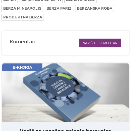
BERZA MINEAPOLIS
BERZA PARIZ
BERZANSKA ROBA
PRODUKTNA BERZA
Komentari
NAPIŠITE KOMENTAR
Ime i prezime* obavezno
Email* obavezno
E-KNJIGA
Komentar* obavezno
DODAJ KOMENTAR