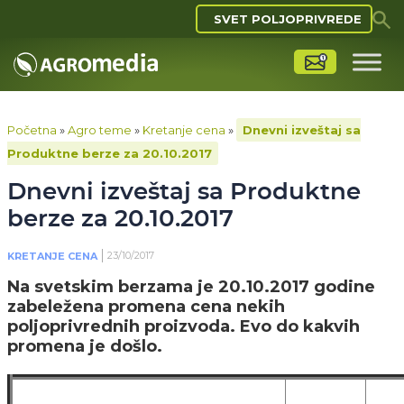
SVET POLJOPRIVREDE
Početna
»
Agro teme
»
Kretanje cena
»
Dnevni izveštaj sa
Produktne berze za 20.10.2017
Dnevni izveštaj sa Produktne
berze za 20.10.2017
23/10/2017
KRETANJE CENA
Na svetskim berzama je 20.10.2017 godine
zabeležena promena cena nekih
poljoprivrednih proizvoda. Evo do kakvih
promena je došlo.