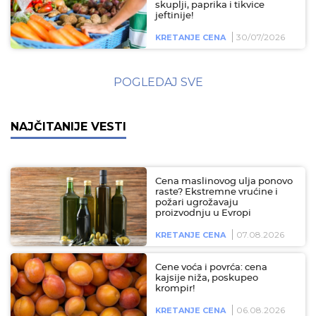
skuplji, paprika i tikvice
jeftinije!
30/07/2026
KRETANJE CENA
POGLEDAJ SVE
NAJČITANIJE VESTI
Cena maslinovog ulja ponovo
raste? Ekstremne vrućine i
požari ugrožavaju
proizvodnju u Evropi
07.08.2026
KRETANJE CENA
Cene voća i povrća: cena
kajsije niža, poskupeo
krompir!
06.08.2026
KRETANJE CENA