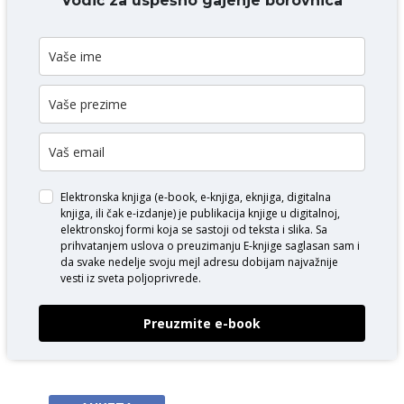
Vodič za uspešno gajenje borovnica
Elektronska knjiga (e-book, e-knjiga, eknjiga, digitalna
knjiga, ili čak e-izdanje) je publikacija knjige u digitalnoj,
elektronskoj formi koja se sastoji od teksta i slika. Sa
prihvatanjem uslova o
preuzimanju E-knjige
saglasan sam i
da svake nedelje svoju mejl adresu dobijam najvažnije
vesti iz sveta poljoprivrede.
Preuzmite e-book