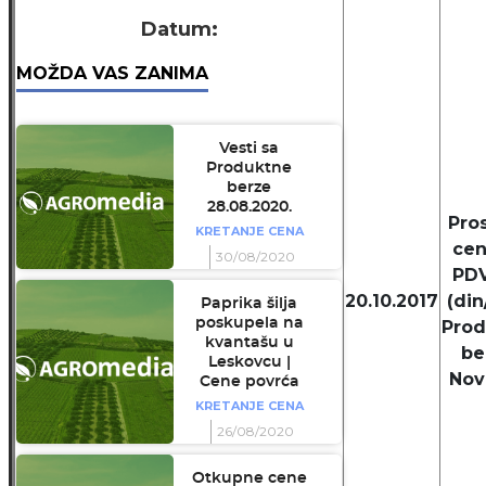
Datum:
MOŽDA VAS ZANIMA
Vesti sa
Produktne
berze
28.08.2020.
Pro
KRETANJE CENA
cen
30/08/2020
PD
20.10.2017
(din
Paprika šilja
poskupela na
Prod
kvantašu u
be
Leskovcu |
Nov
Cene povrća
KRETANJE CENA
26/08/2020
Otkupne cene