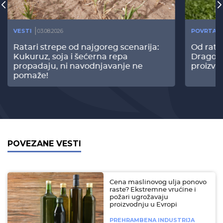
VESTI
03.08.2026
POVRTAR
Ratari strepe od najgoreg scenarija:
Od rata
Kukuruz, soja i šećerna repa
Dragomi
propadaju, ni navodnjavanje ne
proizvo
pomaže!
POVEZANE VESTI
Cena maslinovog ulja ponovo
raste? Ekstremne vrućine i
požari ugrožavaju
proizvodnju u Evropi
PREHRAMBENA INDUSTRIJA