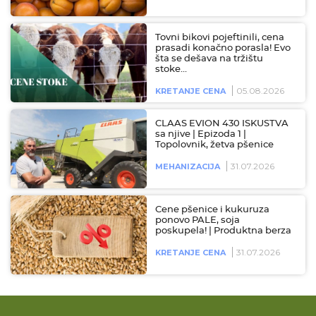
Tovni bikovi pojeftinili, cena
prasadi konačno porasla! Evo
šta se dešava na tržištu
stoke…
05.08.2026
KRETANJE CENA
CLAAS EVION 430 ISKUSTVA
sa njive | Epizoda 1 |
Topolovnik, žetva pšenice
31.07.2026
MEHANIZACIJA
Cene pšenice i kukuruza
ponovo PALE, soja
poskupela! | Produktna berza
31.07.2026
KRETANJE CENA