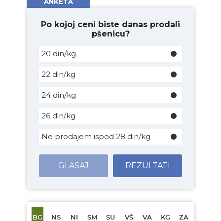
ANKETA
Po kojoj ceni biste danas prodali
pšenicu?
20 din/kg
22 din/kg
24 din/kg
26 din/kg
Ne prodajem ispod 28 din/kg
GLASAJ
REZULTATI
BG
NS
NI
SM
SU
VŠ
VA
KG
ZA