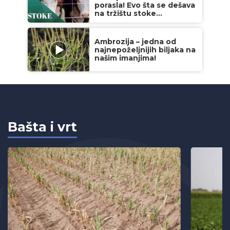
porasla! Evo šta se dešava
na tržištu stoke...
Ambrozija – jedna od
najnepoželjnijih biljaka na
našim imanjima!
Bašta i vrt