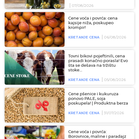
07/08/2026
Cene voća i povrća: cena
kajsije niža, poskupeo
krompir!
06/08/2026
KRETANJE CENA
Tovni bikovi pojeftinili, cena
prasadi konačno porasla! Evo
šta se dešava na tržištu
stoke...
05/08/2026
KRETANJE CENA
Cene pšenice i kukuruza
ponovo PALE, soja
poskupela! | Produktna berza
31/07/2026
KRETANJE CENA
Cene voća i povrća:
Borovnice, maline i paradajz