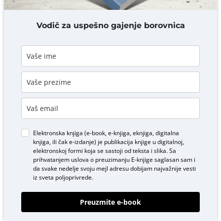
DODAJ KOMENTAR
Vodič za uspešno gajenje borovnica
Elektronska knjiga (e-book, e-knjiga, eknjiga, digitalna
knjiga, ili čak e-izdanje) je publikacija knjige u digitalnoj,
elektronskoj formi koja se sastoji od teksta i slika. Sa
prihvatanjem uslova o
preuzimanju E-knjige
saglasan sam i
da svake nedelje svoju mejl adresu dobijam najvažnije vesti
iz sveta poljoprivrede.
Preuzmite e-book