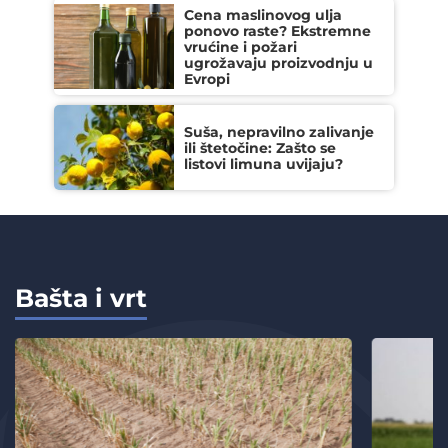
Cena maslinovog ulja
ponovo raste? Ekstremne
vrućine i požari
ugrožavaju proizvodnju u
Evropi
Suša, nepravilno zalivanje
ili štetočine: Zašto se
listovi limuna uvijaju?
Bašta i vrt