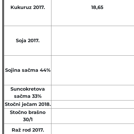
Kukuruz 2017.
18,65
Soja 2017.
Sojina sačma 44%
Suncokretova
sačma 33%
Stočni ječam 2018.
Stočno brašno
30/1
Raž rod 2017.