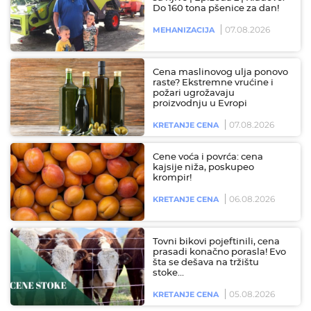
Do 160 tona pšenice za dan!
07.08.2026
MEHANIZACIJA
Cena maslinovog ulja ponovo
raste? Ekstremne vrućine i
požari ugrožavaju
proizvodnju u Evropi
07.08.2026
KRETANJE CENA
Cene voća i povrća: cena
kajsije niža, poskupeo
krompir!
06.08.2026
KRETANJE CENA
Tovni bikovi pojeftinili, cena
prasadi konačno porasla! Evo
šta se dešava na tržištu
stoke…
05.08.2026
KRETANJE CENA