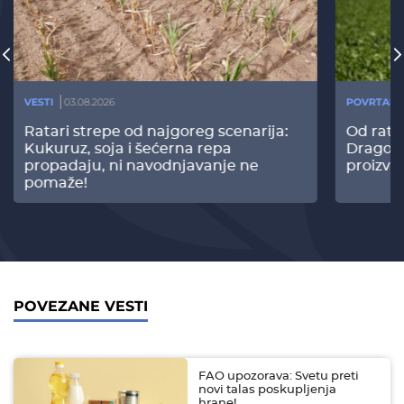
VESTI
03.08.2026
POVRTARS
Ratari strepe od najgoreg scenarija:
Od rata
Kukuruz, soja i šećerna repa
Dragomi
propadaju, ni navodnjavanje ne
proizvo
pomaže!
POVEZANE VESTI
FAO upozorava: Svetu preti
novi talas poskupljenja
hrane!