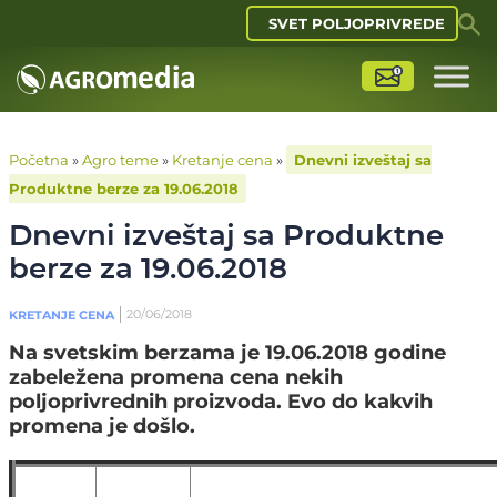
SVET POLJOPRIVREDE
Početna
»
Agro teme
»
Kretanje cena
»
Dnevni izveštaj sa
Produktne berze za 19.06.2018
Dnevni izveštaj sa Produktne
berze za 19.06.2018
20/06/2018
KRETANJE CENA
Na svetskim berzama je 19.06.2018 godine
zabeležena promena cena nekih
poljoprivrednih proizvoda. Evo do kakvih
promena je došlo.