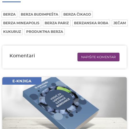
BERZA
BERZA BUDIMPEŠTA
BERZA ČIKAGO
BERZA MINEAPOLIS
BERZA PARIZ
BERZANSKA ROBA
JEČAM
KUKURUZ
PRODUKTNA BERZA
Komentari
NAPIŠITE KOMENTAR
Ime i prezime* obavezno
Email* obavezno
E-KNJIGA
Komentar* obavezno