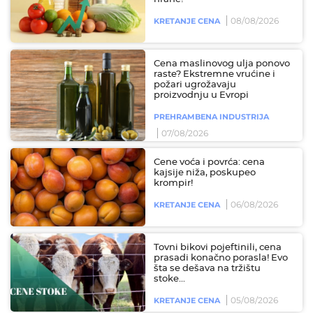
08/08/2026
KRETANJE CENA
Cena maslinovog ulja ponovo
raste? Ekstremne vrućine i
požari ugrožavaju
proizvodnju u Evropi
PREHRAMBENA INDUSTRIJA
07/08/2026
Cene voća i povrća: cena
kajsije niža, poskupeo
krompir!
06/08/2026
KRETANJE CENA
Tovni bikovi pojeftinili, cena
prasadi konačno porasla! Evo
šta se dešava na tržištu
stoke...
05/08/2026
KRETANJE CENA