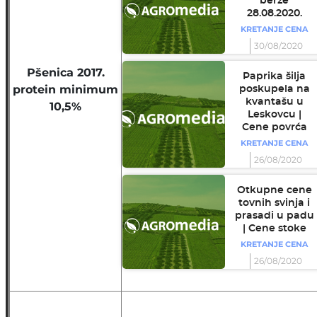
berze
28.08.2020.
KRETANJE CENA
30/08/2020
Pšenica 2017.
Paprika šilja
protein minimum
poskupela na
kvantašu u
10,5%
Leskovcu |
Cene povrća
KRETANJE CENA
26/08/2020
Otkupne cene
tovnih svinja i
prasadi u padu
| Cene stoke
KRETANJE CENA
26/08/2020