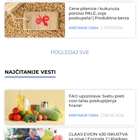
Cene pšenice i kukuruza
ponovo PALE, soja
poskupela! | Produktna berza
31/07/2026
KRETANJE CENA
POGLEDAJ SVE
NAJČITANIJE VESTI
FAO upozorava: Svetu preti
novi talas poskupljenja
hrane!
08.08.2026
KRETANJE CENA
CLAAS EVION 430 ISKUSTVA
sa njive | Epizoda 2 | Kladovo: