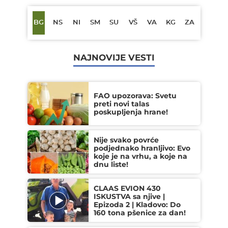
BG
NS
NI
SM
SU
VŠ
VA
KG
ZA
NAJNOVIJE VESTI
FAO upozorava: Svetu
preti novi talas
poskupljenja hrane!
Nije svako povrće
podjednako hranljivo: Evo
koje je na vrhu, a koje na
dnu liste!
CLAAS EVION 430
ISKUSTVA sa njive |
Epizoda 2 | Kladovo: Do
160 tona pšenice za dan!