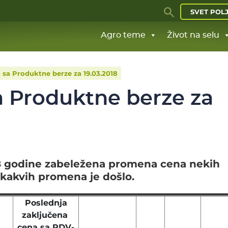
SVET POL
Agro teme
Život na selu
j sa Produktne berze za 19.03.2018
a Produktne berze za
18 godine zabeležena promena cena nekih
 kakvih promena je došlo.
Poslednja
zaključena
cena sa PDV-