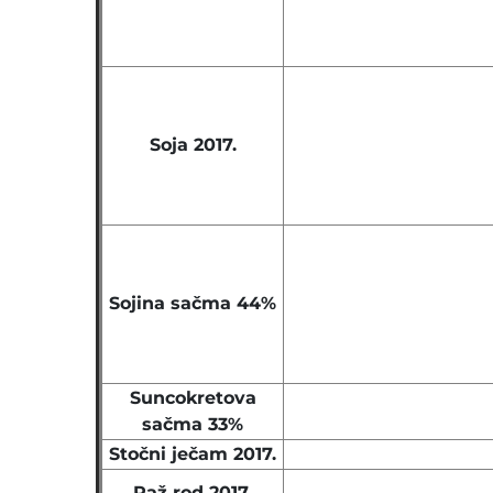
Soja 2017.
Sojina sačma 44%
Suncokretova
sačma 33%
Stočni ječam 2017.
Raž rod 2017.