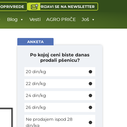
PRIJAVI SE NA NEWSLETTER
JOPRIVREDE
Blog
Vesti
AGRO PRIČE
Još
ANKETA
Po kojoj ceni biste danas
prodali pšenicu?
20 din/kg
22 din/kg
24 din/kg
26 din/kg
Ne prodajem ispod 28
din/kg