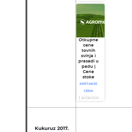
Otkupne
cene
tovnih
svinja i
prasadi u
padu |
Cene
stoke
KRETANJE
CENA
26/08/2020
Kukuruz 2017.