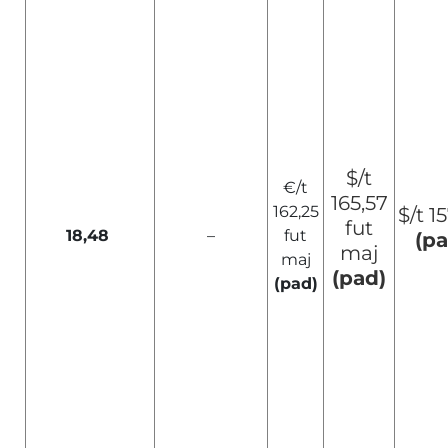
$/t
€/t
165,57
162,25
$/t 1
fut
18,48
–
fut
(pa
maj
maj
(pad)
(pad)