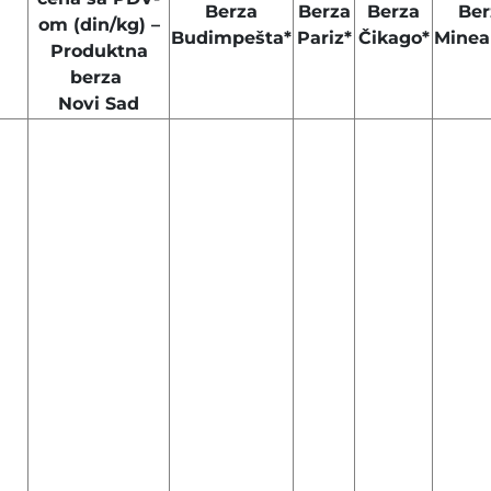
Berza
Berza
Berza
Ber
om (din/kg) –
Budimpešta*
Pariz*
Čikago*
Minea
Produktna
berza
Novi Sad