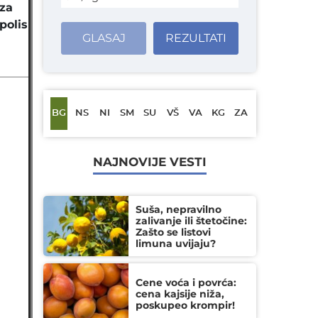
za
polis
GLASAJ
REZULTATI
BG
NS
NI
SM
SU
VŠ
VA
KG
ZA
NAJNOVIJE VESTI
Suša, nepravilno
zalivanje ili štetočine:
Zašto se listovi
limuna uvijaju?
Cene voća i povrća:
cena kajsije niža,
poskupeo krompir!