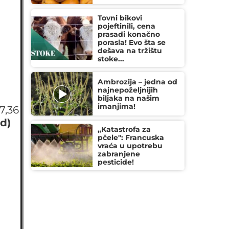
Tovni bikovi
pojeftinili, cena
prasadi konačno
porasla! Evo šta se
dešava na tržištu
stoke...
Ambrozija – jedna od
najnepoželjnijih
biljaka na našim
imanjima!
57,36
d)
„Katastrofa za
pčele": Francuska
vraća u upotrebu
zabranjene
pesticide!