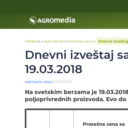
Početna
»
Agro teme
»
Kretanje cena
»
Dnevni izvešta
Dnevni izveštaj s
19.03.2018
20/03/2018
KRETANJE CENA
Na svetskim berzama je 19.03.20
poljoprivrednih proizvoda. Evo do
Prosečna cena sa