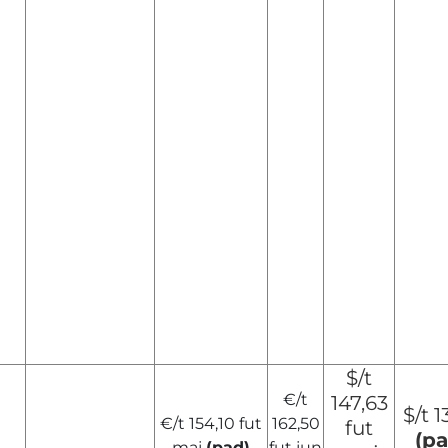
$/t
€/t
147,63
$/t 1
€/t 154,10 fut
162,50
fut
(pa
maj
(pad)
fut jun