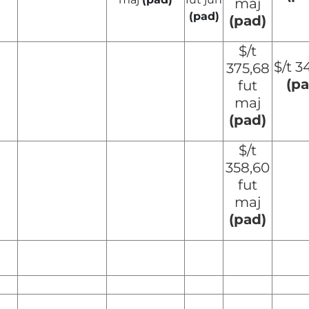
maj
(pad)
(pad)
$/t
$/t 3
375,68
(pa
fut
maj
(pad)
$/t
358,60
fut
maj
(pad)