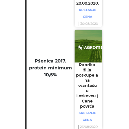
28.08.2020.
KRETANJE
CENA
30/08/2020
Pšenica 2017.
Paprika
protein minimum
šilja
10,5%
poskupela
na
kvantašu
u
Leskovcu |
Cene
povrća
KRETANJE
CENA
26/08/2020