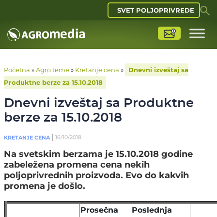
SVET POLJOPRIVREDE
Početna
»
Agro teme
»
Kretanje cena
»
Dnevni izveštaj sa
Produktne berze za 15.10.2018
Dnevni izveštaj sa Produktne
berze za 15.10.2018
16/10/2018
KRETANJE CENA
Na svetskim berzama je 15.10.2018 godine
zabeležena promena cena nekih
poljoprivrednih proizvoda. Evo do kakvih
promena je došlo.
Prosečna
Poslednja