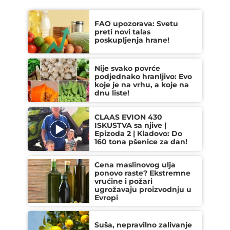
FAO upozorava: Svetu
preti novi talas
poskupljenja hrane!
Nije svako povrće
podjednako hranljivo: Evo
koje je na vrhu, a koje na
dnu liste!
CLAAS EVION 430
ISKUSTVA sa njive |
Epizoda 2 | Kladovo: Do
160 tona pšenice za dan!
Cena maslinovog ulja
ponovo raste? Ekstremne
vrućine i požari
ugrožavaju proizvodnju u
Evropi
Suša, nepravilno zalivanje