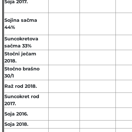
Soja 2017.
Sojina sačma
44%
Suncokretova
sačma 33%
Stočni ječam
2018.
Stočno brašno
30/1
Raž rod 2018.
Suncokret rod
2017.
Soja 2016.
Soja 2018.