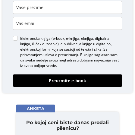
Elektronska knjiga (e-book, e-knjiga, eknjiga, digitalna
knjiga, ili čak e-izdanje) je publikacija knjige u digitalnoj,
elektronskoj formi koja se sastoji od teksta i slika. Sa
prihvatanjem uslova o
preuzimanju E-knjige
saglasan sam i
da svake nedelje svoju mejl adresu dobijam najvažnije vesti
iz sveta poljoprivrede.
Preuzmite e-book
ANKETA
Po kojoj ceni biste danas prodali
pšenicu?