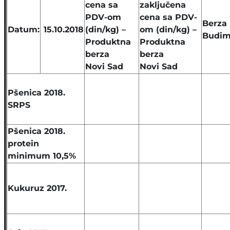
cena sa
zaključena
PDV-om
cena sa PDV-
Berza
Datum:
15.10.2018
(din/kg) –
om (din/kg) –
Budim
Produktna
Produktna
berza
berza
Novi Sad
Novi Sad
Pšenica 2018.
SRPS
Pšenica 2018.
protein
minimum 10,5%
Kukuruz 2017.