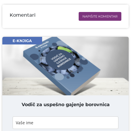
Komentari
NAPIŠITE KOMENTAR
Ime i prezime* obavezno
Email* obavezno
E-KNJIGA
Komentar* obavezno
DODAJ KOMENTAR
Vodič za uspešno gajenje borovnica