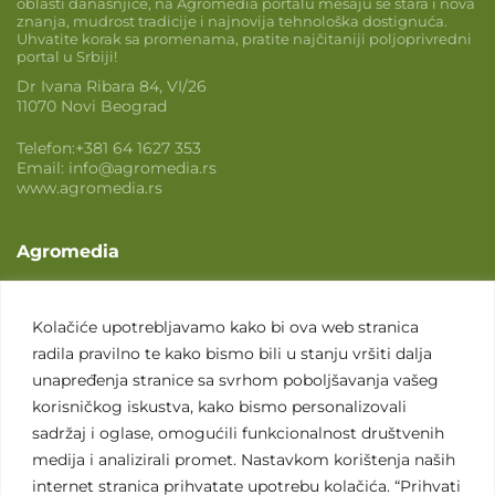
oblasti današnjice, na Agromedia portalu mešaju se stara i nova
znanja, mudrost tradicije i najnovija tehnološka dostignuća.
Uhvatite korak sa promenama, pratite najčitaniji poljoprivredni
portal u Srbiji!
Dr Ivana Ribara 84, VI/26
11070 Novi Beograd
Telefon:
+381 64 1627 353
Email:
info@agromedia.rs
www.agromedia.rs
Agromedia
O nama
Svet poljoprivrede
Kolačiće upotrebljavamo kako bi ova web stranica
radila pravilno te kako bismo bili u stanju vršiti dalja
Marketing usluge
unapređenja stranice sa svrhom poboljšavanja vašeg
Tražimo saradnike
korisničkog iskustva, kako bismo personalizovali
sadržaj i oglase, omogućili funkcionalnost društvenih
Kontakt
medija i analizirali promet. Nastavkom korištenja naših
internet stranica prihvatate upotrebu kolačića. “Prihvati
Kontakt