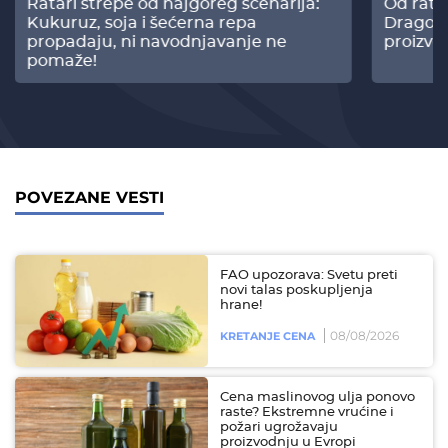
Ratari strepe od najgoreg scenarija:
Od rata
Kukuruz, soja i šećerna repa
Dragomi
propadaju, ni navodnjavanje ne
proizvo
pomaže!
POVEZANE VESTI
FAO upozorava: Svetu preti
novi talas poskupljenja
hrane!
08/08/2026
KRETANJE CENA
Cena maslinovog ulja ponovo
raste? Ekstremne vrućine i
požari ugrožavaju
proizvodnju u Evropi