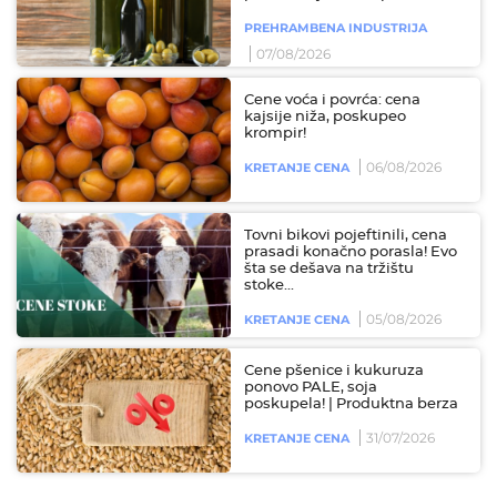
PREHRAMBENA INDUSTRIJA
07/08/2026
Cene voća i povrća: cena
kajsije niža, poskupeo
krompir!
06/08/2026
KRETANJE CENA
Tovni bikovi pojeftinili, cena
prasadi konačno porasla! Evo
šta se dešava na tržištu
stoke...
05/08/2026
KRETANJE CENA
Cene pšenice i kukuruza
ponovo PALE, soja
poskupela! | Produktna berza
31/07/2026
KRETANJE CENA