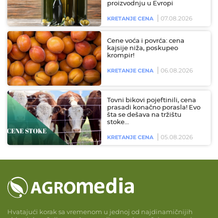
proizvodnju u Evropi
07.08.2026
KRETANJE CENA
Cene voća i povrća: cena
kajsije niža, poskupeo
krompir!
06.08.2026
KRETANJE CENA
Tovni bikovi pojeftinili, cena
prasadi konačno porasla! Evo
šta se dešava na tržištu
stoke…
05.08.2026
KRETANJE CENA
Hvatajući korak sa vremenom u jednoj od najdinamičnijih