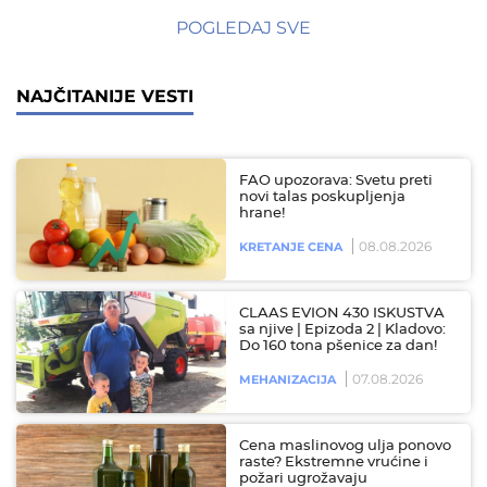
POGLEDAJ SVE
NAJČITANIJE VESTI
FAO upozorava: Svetu preti
novi talas poskupljenja
hrane!
08.08.2026
KRETANJE CENA
CLAAS EVION 430 ISKUSTVA
sa njive | Epizoda 2 | Kladovo:
Do 160 tona pšenice za dan!
07.08.2026
MEHANIZACIJA
Cena maslinovog ulja ponovo
raste? Ekstremne vrućine i
požari ugrožavaju