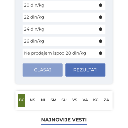
20 din/kg
22 din/kg
24 din/kg
26 din/kg
Ne prodajem ispod 28 din/kg
GLASAJ
REZULTATI
BG
NS
NI
SM
SU
VŠ
VA
KG
ZA
NAJNOVIJE VESTI