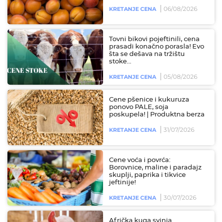
06/08/2026
KRETANJE CENA
Tovni bikovi pojeftinili, cena
prasadi konačno porasla! Evo
šta se dešava na tržištu
stoke...
05/08/2026
KRETANJE CENA
Cene pšenice i kukuruza
ponovo PALE, soja
poskupela! | Produktna berza
31/07/2026
KRETANJE CENA
Cene voća i povrća:
Borovnice, maline i paradajz
skuplji, paprika i tikvice
jeftinije!
30/07/2026
KRETANJE CENA
Afrička kuga svinja