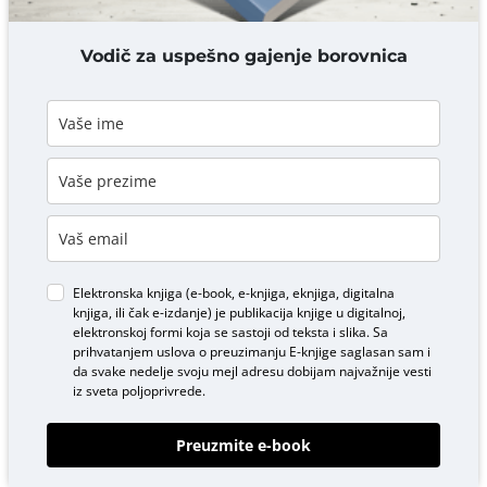
DODAJ KOMENTAR
Vodič za uspešno gajenje borovnica
Elektronska knjiga (e-book, e-knjiga, eknjiga, digitalna
knjiga, ili čak e-izdanje) je publikacija knjige u digitalnoj,
elektronskoj formi koja se sastoji od teksta i slika. Sa
prihvatanjem uslova o
preuzimanju E-knjige
saglasan sam i
da svake nedelje svoju mejl adresu dobijam najvažnije vesti
iz sveta poljoprivrede.
Preuzmite e-book