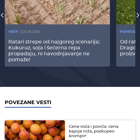
VESTI
03.08.2026
POVRTARS
Ratari strepe od najgoreg scenarija:
Od rata
Kukuruz, soja i šećerna repa
Dragomi
propadaju, ni navodnjavanje ne
proizvo
pomaže!
POVEZANE VESTI
Cene voća i povrća: cena
kajsije niža, poskupeo
krompir!