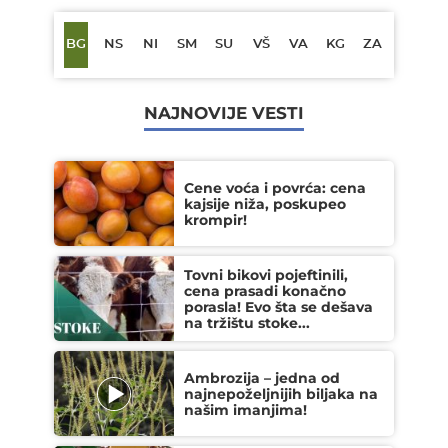
BG
NS
NI
SM
SU
VŠ
VA
KG
ZA
NAJNOVIJE VESTI
Cene voća i povrća: cena
kajsije niža, poskupeo
krompir!
Tovni bikovi pojeftinili,
cena prasadi konačno
porasla! Evo šta se dešava
na tržištu stoke...
Ambrozija – jedna od
najnepoželjnijih biljaka na
našim imanjima!