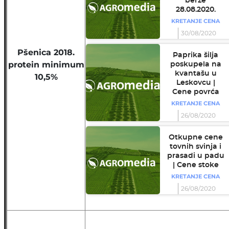
berze
28.08.2020.
KRETANJE CENA
30/08/2020
Pšenica 2018.
Paprika šilja
protein minimum
poskupela na
kvantašu u
10,5%
Leskovcu |
Cene povrća
KRETANJE CENA
26/08/2020
Otkupne cene
tovnih svinja i
prasadi u padu
| Cene stoke
KRETANJE CENA
26/08/2020