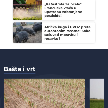
„Katastrofa za pčele":
Francuska vraća u
upotrebu zabranjene
pesticide!
Afrička kuga i UVOZ prete
autohtonim rasama: Kako
sačuvati moravku i
resavku?
Bašta i vrt