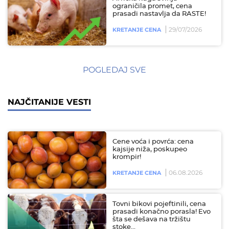
ograničila promet, cena
prasadi nastavlja da RASTE!
29/07/2026
KRETANJE CENA
POGLEDAJ SVE
NAJČITANIJE VESTI
Cene voća i povrća: cena
kajsije niža, poskupeo
krompir!
06.08.2026
KRETANJE CENA
Tovni bikovi pojeftinili, cena
prasadi konačno porasla! Evo
šta se dešava na tržištu
stoke…