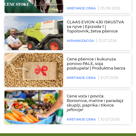
05.08.2026
KRETANJE CENA
CLAAS EVION 430 ISKUSTVA
sa njive | Epizoda 1 |
Topolovnik, žetva pšenice
31.07.2026
MEHANIZACIJA
Cene pšenice i kukuruza
ponovo PALE, soja
poskupela! | Produktna berza
31.07.2026
KRETANJE CENA
Cene voća i povrća:
Borovnice, maline i paradajz
skuplji, paprika i tikvice
jeftinije!
30.07.2026
KRETANJE CENA