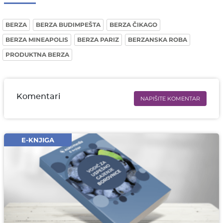
BERZA
BERZA BUDIMPEŠTA
BERZA ČIKAGO
BERZA MINEAPOLIS
BERZA PARIZ
BERZANSKA ROBA
PRODUKTNA BERZA
Komentari
NAPIŠITE KOMENTAR
Ime i prezime* obavezno
Email* obavezno
E-KNJIGA
Komentar* obavezno