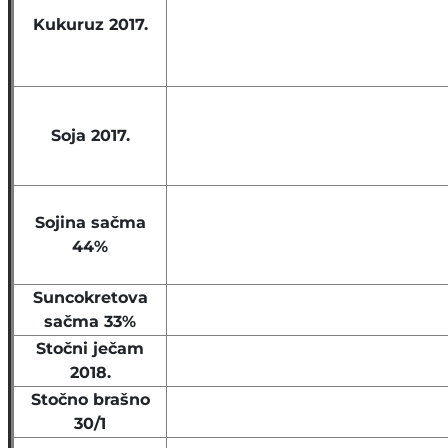
Kukuruz 2017.
Soja 2017.
Sojina sačma
44%
Suncokretova
sačma 33%
Stočni ječam
2018.
Stočno brašno
30/1