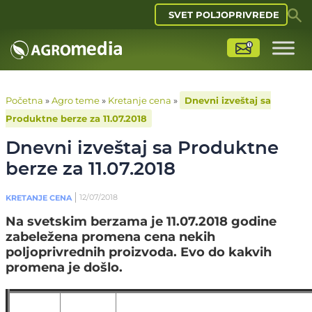
SVET POLJOPRIVREDE
Početna
»
Agro teme
»
Kretanje cena
»
Dnevni izveštaj sa
Produktne berze za 11.07.2018
Dnevni izveštaj sa Produktne
berze za 11.07.2018
12/07/2018
KRETANJE CENA
Na svetskim berzama je 11.07.2018 godine
zabeležena promena cena nekih
poljoprivrednih proizvoda. Evo do kakvih
promena je došlo.