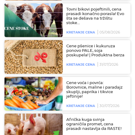
Tovni bikovi pojeftinili, cena
prasadi konačno porasla! Evo
šta se dešava na tržištu
stoke...
05/08/2026
KRETANJE CENA
Cene pšenice i kukuruza
ponovo PALE, soja
poskupela! | Produktna berza
31/07/2026
KRETANJE CENA
Cene voća i povrća:
Borovnice, maline i paradajz
skuplji, paprika i tikvice
jeftinije!
30/07/2026
KRETANJE CENA
Afrička kuga svinja
ograničila promet, cena
prasadi nastavlja da RASTE!