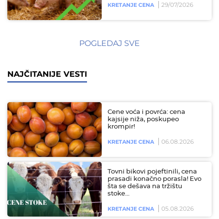
29/07/2026
KRETANJE CENA
POGLEDAJ SVE
NAJČITANIJE VESTI
Cene voća i povrća: cena
kajsije niža, poskupeo
krompir!
06.08.2026
KRETANJE CENA
Tovni bikovi pojeftinili, cena
prasadi konačno porasla! Evo
šta se dešava na tržištu
stoke…
05.08.2026
KRETANJE CENA