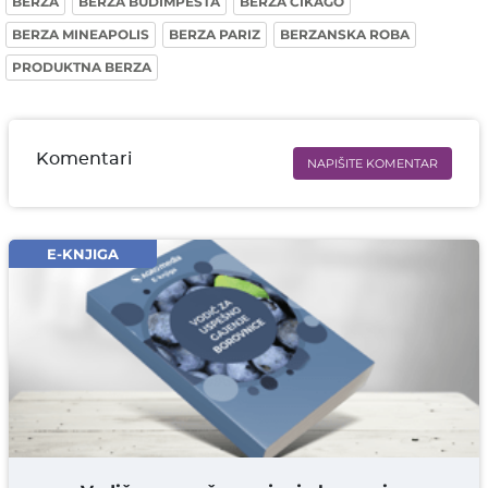
BERZA
BERZA BUDIMPEŠTA
BERZA ČIKAGO
BERZA MINEAPOLIS
BERZA PARIZ
BERZANSKA ROBA
PRODUKTNA BERZA
Komentari
NAPIŠITE KOMENTAR
Ime i prezime* obavezno
Email* obavezno
E-KNJIGA
Komentar* obavezno
DODAJ KOMENTAR