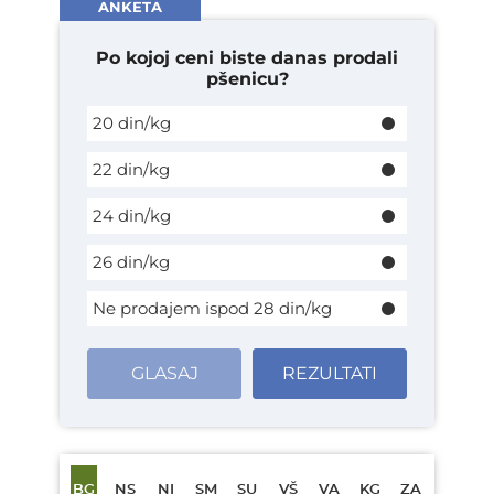
ANKETA
Po kojoj ceni biste danas prodali
pšenicu?
20 din/kg
22 din/kg
24 din/kg
26 din/kg
Ne prodajem ispod 28 din/kg
GLASAJ
REZULTATI
BG
NS
NI
SM
SU
VŠ
VA
KG
ZA