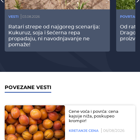
VESTI
03.08.2026
POVRTARS
Ratari strepe od najgoreg scenarija:
Od rata
Kukuruz, soja i šećerna repa
Dragomi
propadaju, ni navodnjavanje ne
proizvo
pomaže!
POVEZANE VESTI
Cene voća i povrća: cena
kajsije niža, poskupeo
krompir!
06/08/2026
KRETANJE CENA