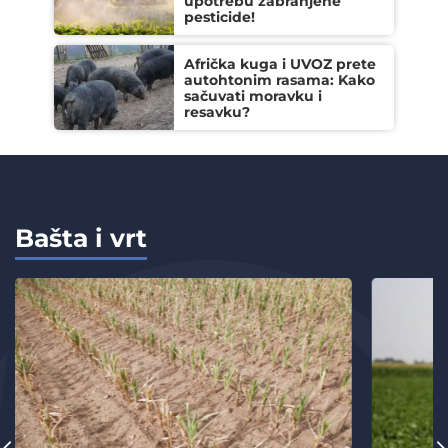
upotrebu zabranjene
pesticide!
Afrička kuga i UVOZ prete
autohtonim rasama: Kako
sačuvati moravku i
resavku?
Bašta i vrt