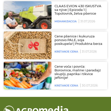
CLAAS EVION 430 ISKUSTVA
sa njive | Epizoda 1 |
Topolovnik, žetva pšenice
31.07.2026
MEHANIZACIJA
Cene pšenice i kukuruza
ponovo PALE, soja
poskupela! | Produktna berza
31.07.2026
KRETANJE CENA
Cene voća i povrća:
Borovnice, maline i paradajz
skuplji, paprika i tikvice
jeftinije!
30.07.2026
KRETANJE CENA