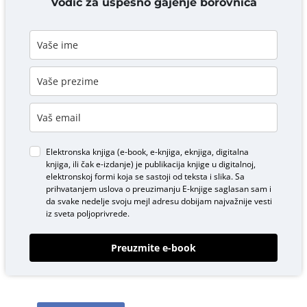
Vodič za uspešno gajenje borovnica
Elektronska knjiga (e-book, e-knjiga, eknjiga, digitalna
knjiga, ili čak e-izdanje) je publikacija knjige u digitalnoj,
elektronskoj formi koja se sastoji od teksta i slika. Sa
prihvatanjem uslova o
preuzimanju E-knjige
saglasan sam i
da svake nedelje svoju mejl adresu dobijam najvažnije vesti
iz sveta poljoprivrede.
Preuzmite e-book