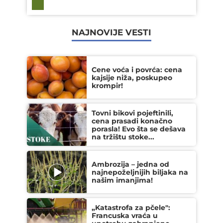
NAJNOVIJE VESTI
Cene voća i povrća: cena
kajsije niža, poskupeo
krompir!
Tovni bikovi pojeftinili,
cena prasadi konačno
porasla! Evo šta se dešava
na tržištu stoke...
Ambrozija – jedna od
najnepoželjnijih biljaka na
našim imanjima!
„Katastrofa za pčele":
Francuska vraća u