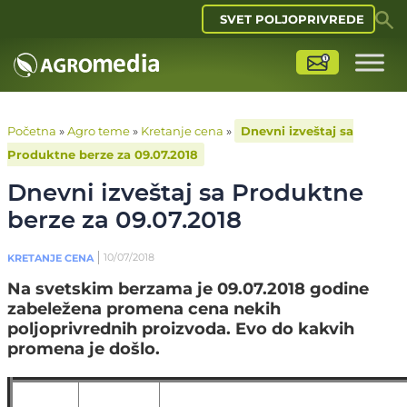
SVET POLJOPRIVREDE
Početna
»
Agro teme
»
Kretanje cena
»
Dnevni izveštaj sa
Produktne berze za 09.07.2018
Dnevni izveštaj sa Produktne
berze za 09.07.2018
10/07/2018
KRETANJE CENA
Na svetskim berzama je 09.07.2018 godine
zabeležena promena cena nekih
poljoprivrednih proizvoda. Evo do kakvih
promena je došlo.