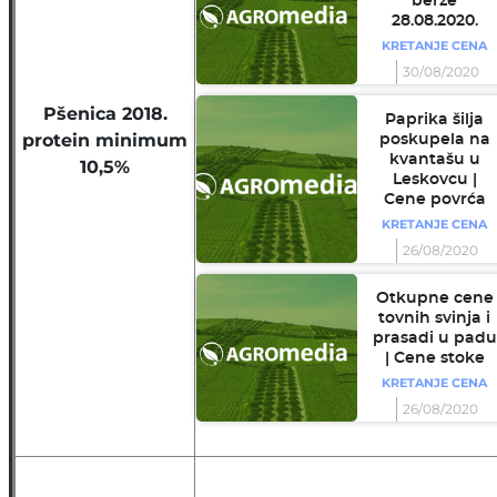
berze
28.08.2020.
KRETANJE CENA
30/08/2020
Pšenica 2018.
Paprika šilja
protein minimum
poskupela na
kvantašu u
10,5%
Leskovcu |
Cene povrća
KRETANJE CENA
26/08/2020
Otkupne cene
tovnih svinja i
prasadi u padu
| Cene stoke
KRETANJE CENA
26/08/2020